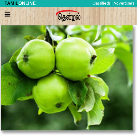
Classifieds
Advertisers
TAMIL
ONLINE
|