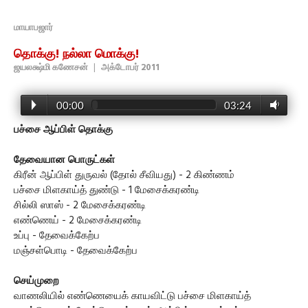
மாயாபஜார்
தொக்கு! நல்லா மொக்கு!
ஜயலக்ஷ்மி கணேசன்
|
அக்டோபர் 2011
00:00
03:24
பச்சை ஆப்பிள் தொக்கு
தேவையான பொருட்கள்
கிரீன் ஆப்பிள் துருவல் (தோல் சீவியது) - 2 கிண்ணம்
பச்சை மிளகாய்த் துண்டு - 1 மேசைக்கரண்டி
சில்லி ஸாஸ் - 2 மேசைக்கரண்டி
எண்ணெய் - 2 மேசைக்கரண்டி
உப்பு - தேவைக்கேற்ப
மஞ்சள்பொடி - தேவைக்கேற்ப
செய்முறை
வாணலியில் எண்ணெயைக் காயவிட்டு பச்சை மிளகாய்த்