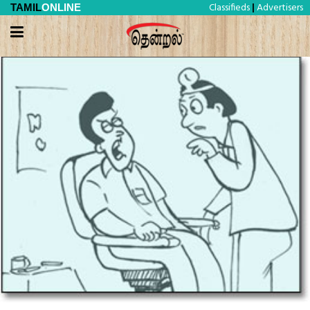
Classifieds
Advertisers
TAMIL
ONLINE
|