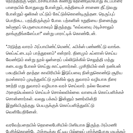
நேரத்திற்கு தொடர்ச்சியாகக் கிணறு தோண்டும்போது கடப்பாரை
பாறையில் மோதுவது போன்றும், கத்தியைச் சாணை தீட்டுவது
போன்றும் ஒலிகள் மட்டும் கேட்டுக்கொண்டிருந்தன. நெருப்புப்
பொறிகூட பறந்திருக்கும் போல. பற்களின் உறுதியை நினைத்து
உள்ளூரப் பெருமையாகவும் இருந்தது. "எவ்வளவு அடிச்சாலும்
தாங்குறீங்களேப்பா!" என்று பாராட்டிக் கொண்டேன்.
"அடுத்த வாரம் அப்பாயிண்ட்மெண்ட் ஃபிக்ஸ் பண்ணிட்டு வாங்க.
லெப்ஃட்டையும் பாத்துரலாம்" என்றார். தினமும் ஃப்ளாஸ் செய்ய
வேண்டும் என்று நூல் ஒன்றைப் பல்லிடுக்கில் செலுத்தி மத்து
கடைவது போலச் செய்து காட்டினார்கள். முசிறியில் என் நண்பன்
பசுபதியின் தாத்தா காவிரியில் இடுப்பளவு நின்றுகொண்டு சூரிய
நமஸ்காரம் முடித்துவிட்டு மூக்கில் ஒரு துவாரம் வழியாக நீரை
ஊற்றி மறு துவாரம் வழியாக வரச் செய்வார். நல்ல வேளை
அதையெல்லாம் செய்யச் சொல்லவில்லை. வாயைக் கொப்பளிக்கச்
சொன்னார்கள். வலது பக்கம் இன்னும் உணர்வின்றி
இறுகியிருந்தது. பெயருக்குக் கொப்பளித்துவிட்டு
வெளியேறினேன்.
வரவேற்பறையில் தொலைபேசியில் பிஸியாக இருந்த அம்மணி
பேசிக்கொண்டே அச்சடித்து நீட்டிய பில்லைப் பார்த்தபோது மயக்கம்