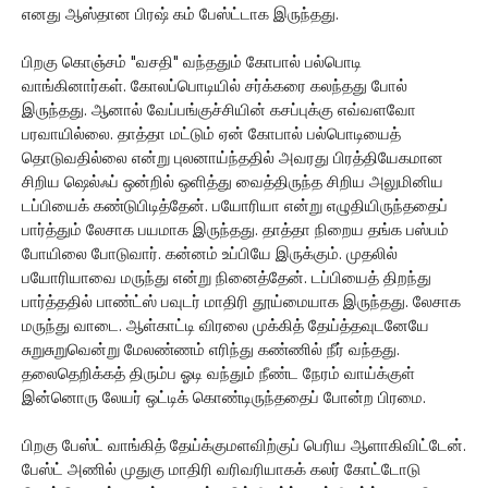
எனது ஆஸ்தான பிரஷ் கம் பேஸ்ட்டாக இருந்தது.
பிறகு கொஞ்சம் "வசதி" வந்ததும் கோபால் பல்பொடி
வாங்கினார்கள். கோலப்பொடியில் சர்க்கரை கலந்தது போல்
இருந்தது. ஆனால் வேப்பங்குச்சியின் கசப்புக்கு எவ்வளவோ
பரவாயில்லை. தாத்தா மட்டும் ஏன் கோபால் பல்பொடியைத்
தொடுவதில்லை என்று புலனாய்ந்ததில் அவரது பிரத்தியேகமான
சிறிய ஷெல்ஃப் ஒன்றில் ஒளித்து வைத்திருந்த சிறிய அலுமினிய
டப்பியைக் கண்டுபிடித்தேன். பயோரியா என்று எழுதியிருந்ததைப்
பார்த்தும் லேசாக பயமாக இருந்தது. தாத்தா நிறைய தங்க பஸ்பம்
போயிலை போடுவார். கன்னம் உப்பியே இருக்கும். முதலில்
பயோரியாவை மருந்து என்று நினைத்தேன். டப்பியைத் திறந்து
பார்த்ததில் பாண்ட்ஸ் பவுடர் மாதிரி தூய்மையாக இருந்தது. லேசாக
மருந்து வாடை. ஆள்காட்டி விரலை முக்கித் தேய்த்தவுடனேயே
சுறுசுறுவென்று மேலண்ணம் எரிந்து கண்ணில் நீர் வந்தது.
தலைதெறிக்கத் திரும்ப ஓடி வந்தும் நீண்ட நேரம் வாய்க்குள்
இன்னொரு லேயர் ஒட்டிக் கொண்டிருந்ததைப் போன்ற பிரமை.
பிறகு பேஸ்ட் வாங்கித் தேய்க்குமளவிற்குப் பெரிய ஆளாகிவிட்டேன்.
பேஸ்ட் அணில் முதுகு மாதிரி வரிவரியாகக் கலர் கோட்டோடு