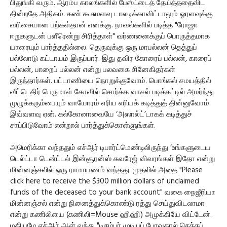
பிதுங்கி வரும். ஆரம்ப காலங்களில் பேஸ்ட்டைத் தேய்த்ததைவிட
தின்றதே அதிகம். கண் கூசுமளவு டாலடிக்காவிட்டாலும் ஓரளவுக்கு
வரிசையான பற்கள்தான் எனக்கு. நாவல்களில் படித்த "ரோஜா
ஈறுகளுடன் பளீரென்று சிரித்தாள்" வர்ணனைக்குப் பொருத்தமாக
யாரையும் பார்த்ததில்லை. தெருவுக்கு ஒரு மாபல்லன் தெத்துப்
பல்லோடு கட்டாயம் இருப்பார். இது தவிர கோரைப் பல்லன், காரைப்
பல்லன், பாறைப் பல்லன் என்று பலவகை சினேகிதர்கள்
இருந்தார்கள். பட்டாணியை நொறுக்குவோம். பொங்கல் சமயத்தில்
வீட்டெதிர் பெருமாள் கோவில் சொர்க்க வாசல் படிக்கட்டில் அமர்ந்து
முழுக்கரும்பையும் வாயோரம் எரிய எரியக் கடித்துத் தின்னுவோம்.
இவ்வளவு ஏன். கல்கோனாவையே ‘அஸால்ட்’டாகக் கடித்துச்
சாப்பிடுவோம் என்றால் பார்த்துக்கொள்ளுங்கள்.
அமெரிக்கா வந்ததும் எச்ஆர் டிபார்ட்மெண்டிலிருந்து ‘உங்களுடைய
டெல்ட்டா டென்ட்டல் இன்சூரன்ஸ் கவரேஜ் விவரங்கள் இதோ என்று
மின்னஞ்சலில் ஒரு ராமாயணம் வந்தது. முதலில் அதை "Please
click here to receive the $300 million dollars of unclaimed
funds of the deceased to your bank account" வகை நைஜீரியா
மின்னஞ்சல் என்று நினைத்துக்கொண்டு ரத்து செய்துவிடலாமா
என்று கணிலியை (கணிலி=Mouse ஹிஹி) அமுக்கியே விட்டேன்.
மதியமே எச்ஆர் ஆள் வந்து "டிசம்பர் முடியப் போவதால் செக்கப்