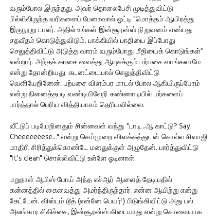
வரும்போல இருந்தது. அவர் தொலைபேசி முடித்துவிட்டு
பில்லிலிருந்த வரிகளைப் பேனாவால் ஓட்டி "மொத்தம் ஆயிரத்து
இருநூறு டாலர். அதில் உங்கள் இன்சூரன்ஸ் நிறுவனம் எண்பது
சதவீதம் கொடுத்துவிடும். பாக்கியில் பாதியை இப்போது
செலுத்திவிட்டு அடுத்த வாரம் வரும்போது மீதியைக் கொடுங்கள்"
என்றார். அந்தக் காசை வைத்து ஆயுசுக்கும் பற்பசை வாங்கலாமே
என்று தோன்றியது. கடனட்டையால் செலுத்திவிட்டு
வெளியேறினேன். பற்பசை விளம்பர மாடல் போல ஆகியிருப்போம்
என்று நினைத்தபடி வண்டியிலேறி கண்ணாடியில் பற்களைப்
பார்த்தால் பெரிய வித்தியாசம் தெரியவில்லை.
வீட்டுப் படியேறினதும் சின்னவள் வந்து "டாடி...ஆ காட்டு? Say
Cheeeeeeese..." என்று செய்முறை விளக்கத்துடன் சொல்ல சிவாஜி
மாதிரி சிரித்துக்கொண்டே மனதுக்குள் அழுதேன். பார்த்துவிட்டு
"It's clean" சொல்லிவிட்டு உள்ளே ஓடினாள்.
மறுநாள் ஆபிஸ் போய் அந்த எச்ஆர் ஆளைத் தேடியதில்
கன்னத்தில் கைவைத்து அமர்ந்திருந்தார். என்ன ஆயிற்று என்று
கேட்டேன். விஸ்டம் டூத் (என்னே பெயர்!) பிடுங்கிவிட்டு அது பல்
அலங்கார சிகிச்சை, இன்சூரன்ஸ் கிடையாது என்று சொளையாக