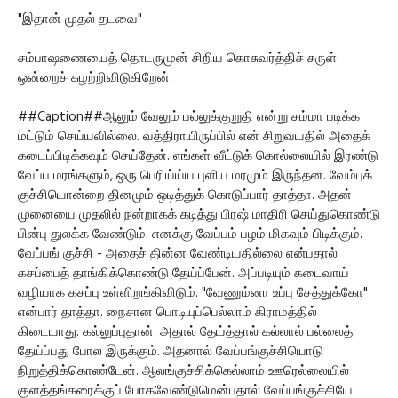
"இதான் முதல் தடவை"
சம்பாஷணையைத் தொடருமுன் சிறிய கொசுவர்த்திச் சுருள்
ஒன்றைச் சுழற்றிவிடுகிறேன்.
##Caption##ஆலும் வேலும் பல்லுக்குறுதி என்று சும்மா படிக்க
மட்டும் செய்யவில்லை. வத்திராயிருப்பில் என் சிறுவயதில் அதைக்
கடைப்பிடிக்கவும் செய்தேன். எங்கள் வீட்டுக் கொல்லையில் இரண்டு
வேப்ப மரங்களும், ஒரு பெரிய்ய்ய புளிய மரமும் இருந்தன. வேம்புக்
குச்சியொன்றை தினமும் ஒடித்துக் கொடுப்பார் தாத்தா. அதன்
முனையை முதலில் நன்றாகக் கடித்து பிரஷ் மாதிரி செய்துகொண்டு
பின்பு துலக்க வேண்டும். எனக்கு வேப்பம் பழம் மிகவும் பிடிக்கும்.
வேப்பங் குச்சி - அதைச் தின்ன வேண்டியதில்லை என்பதால்
கசப்பைத் தாங்கிக்கொண்டு தேய்ப்பேன். அப்படியும் கடைவாய்
வழியாக கசப்பு உள்ளிறங்கிவிடும். "வேணும்னா உப்பு சேத்துக்கோ"
என்பார் தாத்தா. நைசான பொடியுப்பெல்லாம் கிராமத்தில்
கிடையாது. கல்லுப்புதான். அதால் தேய்த்தால் கல்லால் பல்லைத்
தேய்ப்பது போல இருக்கும். அதனால் வேப்பங்குச்சியொடு
நிறுத்திக்கொண்டேன். ஆலங்குச்சிக்கெல்லாம் ஊரெல்லையில்
குளத்தங்கரைக்குப் போகவேண்டுமென்பதால் வேப்பங்குச்சியே