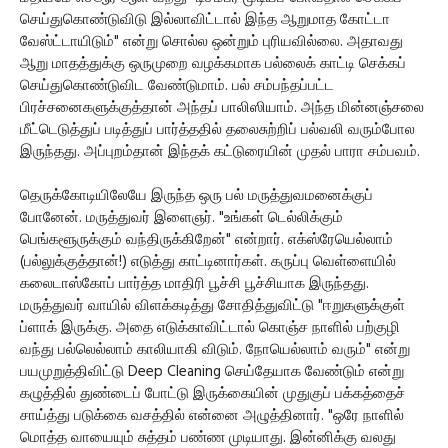
செய்துகொண்டுவிடு இல்லாவிட்டால் இந்த ஆறுமாத கோட்டா
வேஸ்ட்டாயிடும்" என்று சொல்ல ஒன்றும் புரியவில்லை. அதாவது
ஆறு மாதத்துக்கு ஒருமுறை வழக்கமாக பல்லைக் காட்டி செக்கப்
செய்துகொண்டுவிட வேண்டுமாம். பல் சம்பந்தப்பட்ட
பிரச்சனைகளுக்குத்தான் அந்தப் பாலிஸியாம். அந்த மின்னஞ்சலை
மீட்டெடுத்துப் படித்துப் பார்த்ததில் தலைசுற்றிப் பல்வலி வரும்போல
இருந்தது. அப்புறம்தான் இந்தக் கட்டுரையின் முதல் பாரா சம்பவம்.
தெருக்கோடியிலேயே இருந்த ஒரு பல் மருத்துவமனைக்குப்
போனேன். மருத்துவர் இளைஞர். "உங்கள் டெல்லிக்கும்
பெங்களூருக்கும் வந்திருக்கிறேன்" என்றார். எக்ஸ்ரேயெல்லாம்
(பல்லுக்குத்தான்!) எடுத்து காட்டினார்கள். கருப்பு வெள்ளையில்
கலைடாஸ்கோப் பார்த்த மாதிரி பூச்சி பூச்சியாக இருந்தது.
மருத்துவர் வாயில் விளக்கடித்து சோதித்துவிட்டு "ஈறுகளுக்குள்
ப்ளாக் இருக்கு. அதை எடுக்காவிட்டால் கொஞ்ச நாளில் பற்குழி
வந்து பல்லெல்லாம் காலியாகி விடும். நோயெல்லாம் வரும்" என்று
பயமுறுத்திவிட்டு Deep Cleaning செய்தேயாக வேண்டும் என்று
கழுத்தில் துண்டைப் போட்டு இருக்கையின் முதுகுப் பக்கத்தைச்
சாய்த்து படுக்கை வசத்தில் என்னை அழுத்தினார். "ஒரே நாளில்
மொத்த வாயையும் சுத்தம் பண்ண முடியாது. இன்னிக்கு வலது