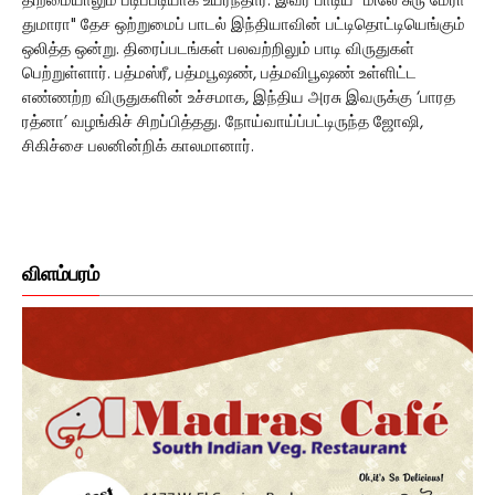
திறமையாலும் படிப்படியாக உயர்ந்தார். இவர் பாடிய "மிலே சுரு மேரா
துமாரா" தேச ஒற்றுமைப் பாடல் இந்தியாவின் பட்டிதொட்டியெங்கும்
ஒலித்த ஒன்று. திரைப்படங்கள் பலவற்றிலும் பாடி விருதுகள்
பெற்றுள்ளார். பத்மஸ்ரீ, பத்மபூஷண், பத்மவிபூஷண் உள்ளிட்ட
எண்ணற்ற விருதுகளின் உச்சமாக, இந்திய அரசு இவருக்கு ‘பாரத
ரத்னா’ வழங்கிச் சிறப்பித்தது. நோய்வாய்ப்பட்டிருந்த ஜோஷி,
சிகிச்சை பலனின்றிக் காலமானார்.
விளம்பரம்