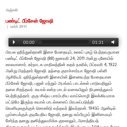
அஞ்சலி
பண்டிட் பீம்சேன் ஜோஷி
|
மார்ச் 2011
00:00
01:31
பிரபல ஹிந்துஸ்தானி இசை மேதையும், உலகப் புகழ் பெற்றவருமான
பண்டிட் பீம்சேன் ஜோஷி (88) ஜனவரி 24, 2011 அன்று புனேயில்
காலமானார். கர்நாடக மாநிலத்தின் கதக் நகரில், பிப்ரவரி 4, 1922
அன்று பிறந்தார் ஜோஷி. தந்தை குராச்சார்யா ஜோஷி பள்ளி
ஆசிரியர். ஹிந்துஸ்தானி இசையின் இணையற்ற மேதையான
பீம்சேன் ஜோஷி, பஜன் மற்றும் அபங்கப் பாடல்கள் பாடுவதிலும்
தலை சிறந்தவர். கயால் என்ற பாடல் வகையிலும் நிபுணத்துவம்
பெற்றிருந்தார். குரு-சிஷ்ய பாரம்பரிய வாய்மொழி இலக்கியமாக
மட்டுமே இருந்த கயால் பாடல்களைப் பிரபலப்படுத்தி
வெளியுலகுக்குக் கொண்டு வந்தவர் இவர்தான். 1943ம் ஆண்டில்
மும்பைக்குக் குடியேறிய ஜோஷி, தனது கம்பீரமும் இனிமையும்
சேர்ந்த தனது தனித்துவமிக்க குரலாலும், அசாத்தியத்