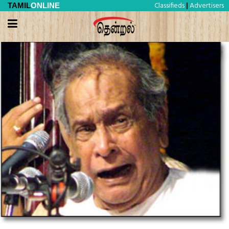
Classifieds
Advertisers
TAMIL
ONLINE
|