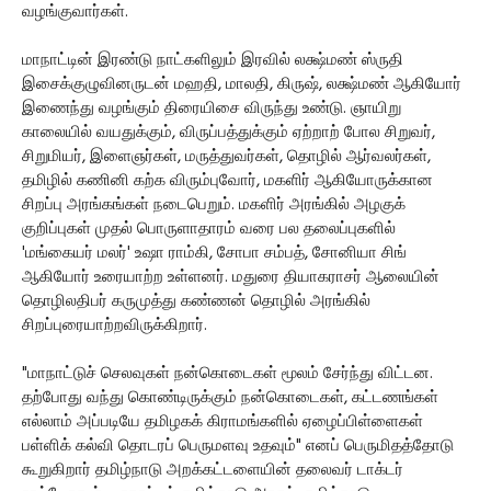
வழங்குவார்கள்.
மாநாட்டின் இரண்டு நாட்களிலும் இரவில் லக்ஷ்மண் ஸ்ருதி
இசைக்குழுவினருடன் மஹதி, மாலதி, கிருஷ், லக்ஷ்மண் ஆகியோர்
இணைந்து வழங்கும் திரையிசை விருந்து உண்டு. ஞாயிறு
காலையில் வயதுக்கும், விருப்பத்துக்கும் ஏற்றாற் போல சிறுவர்,
சிறுமியர், இளைஞர்கள், மருத்துவர்கள், தொழில் ஆர்வலர்கள்,
தமிழில் கணினி கற்க விரும்புவோர், மகளிர் ஆகியோருக்கான
சிறப்பு அரங்கங்கள் நடைபெறும். மகளிர் அரங்கில் அழகுக்
குறிப்புகள் முதல் பொருளாதாரம் வரை பல தலைப்புகளில்
'மங்கையர் மலர்' உஷா ராம்கி, சோபா சம்பத், சோனியா சிங்
ஆகியோர் உரையாற்ற உள்ளனர். மதுரை தியாகராசர் ஆலையின்
தொழிலதிபர் கருமுத்து கண்ணன் தொழில் அரங்கில்
சிறப்புரையாற்றவிருக்கிறார்.
"மாநாட்டுச் செலவுகள் நன்கொடைகள் மூலம் சேர்ந்து விட்டன.
தற்போது வந்து கொண்டிருக்கும் நன்கொடைகள், கட்டணங்கள்
எல்லாம் அப்படியே தமிழகக் கிராமங்களில் ஏழைப்பிள்ளைகள்
பள்ளிக் கல்வி தொடரப் பெருமளவு உதவும்" எனப் பெருமிதத்தோடு
கூறுகிறார் தமிழ்நாடு அறக்கட்டளையின் தலைவர் டாக்டர்