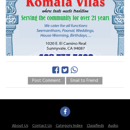
Post Comment
Email to Friend
About Us
Contact Us
Category Index
Classifieds
Audio