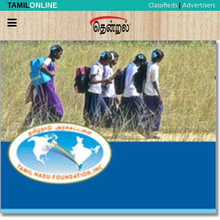
Classifieds
Advertisers
TAMIL
ONLINE
|