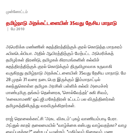
முன்னோட்டம்
தமிழ்நாடு அறக்கட்டளையின் 35வது தேசிய மாநாடு
|
மே 2010
அமெரிக்க மண்ணின் சுதந்திரத்திற்குக் குரல் கொடுத்த மாநகரம்
ஃபிலடெல்பியா. அதில் ஆயிரத்திற்கும் மேற்பட்ட அமெரிக்கத்
தமிழர்கள் திரண்டு, தமிழகக் கிராமங்களின் கல்விச்
சுதந்திரத்திற்குக் குரல் கொடுக்கும் திருவிழாவாக உருவாகி
வருகிறது தமிழ்நாடு அறக்கட்டளையின் 35வது தேசிய மாநாடு. மே
28 முதல் 31 வரை நடைபெற இருக்கும் இம்மாநாட்டில்
கலந்துகொள்ள தமிழக அரசின் பள்ளிக் கல்வி அமைச்சர்
மாண்புமிகு தங்கம் தென்னரசு, 'சொல்வேந்தர்' சுகி சிவம்,
'கலைமாமணி' ஒய்.ஜி.மகேந்திரன் உட்படப் பல விருந்தினர்கள்
தமிழகத்திலிருந்து வரவிருக்கிறார்கள்.
ராஜ் தொலைக்காட்சி 'அகட விகடம்' புகழ் வாணியம்பாடி பேரா.
அப்துல் காதர் தலைமையில் "வாழ்க்கை என்பது வாழ்வதற்கா? வாழ
வைப்பதற்கா?" என்ற பட்டிமன்றம், "மகிழ்வும் நிறைவும், மண