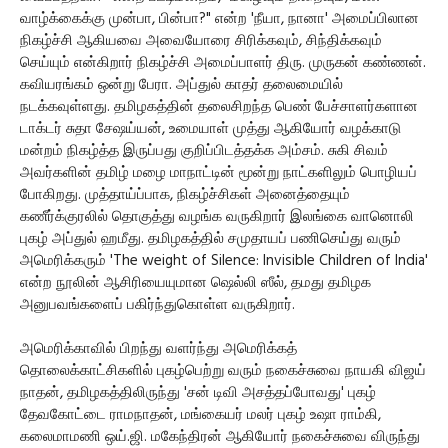
வாழ்க்கைக்கு முன்பா, பின்பா?" என்ற 'நீயா, நானா' அமைப்பிலான
நிகழ்ச்சி ஆகியவை அவையோரை சிரிக்கவும், சிந்திக்கவும்
செய்யும் என்கிறார் நிகழ்ச்சி அமைப்பாளர் திரு. முருகன் கண்ணன்.
கவியரங்கம் ஒன்று பேரா. அப்துல் காதர் தலைமையில்
நடக்கவுள்ளது. தமிழகத்தின் தலைசிறந்த பெண் பேச்சாளர்களான
டாக்டர் சுதா சேஷய்யன், உமையாள் முத்து ஆகியோர் வழக்காடு
மன்றம் நிகழ்த்த இருப்பது குறிப்பிடத்தக்க அம்சம். சுகி சிவம்
அவர்களின் தமிழ் மழை மாநாட்டின் மூன்று நாட்களிலும் பொழியப்
போகிறது. முத்தாய்ப்பாக, நிகழ்ச்சிகள் அனைத்தையும்
கணீர்க்குரலில் தொகுத்து வழங்க வருகிறார் இலங்கை வானொலி
புகழ் அப்துல் ஹமீது. தமிழகத்தில் சமுதாயப் பணிசெய்து வரும்
அமெரிக்கரும் 'The weight of Silence: Invisible Children of India'
என்ற நூலின் ஆசிரியையுமான ஷெல்லி ஸீல், தமது தமிழக
அனுபவங்களைப் பகிர்ந்துகொள்ள வருகிறார்.
அமெரிக்காவில் பிறந்து வளர்ந்து அமெரிக்கத்
தொலைக்காட்சிகளில் புகழ்பெற்று வரும் நகைச்சுவை நாயகி விஜய்
நாதன், தமிழகத்திலிருந்து 'சன் டிவி அசத்தப்போவது' புகழ்
தேவகோட்டை ராமநாதன், மங்கையர் மலர் புகழ் உஷா ராம்கி,
கலைமாமணி ஒய்.ஜி. மகேந்திரன் ஆகியோர் நகைச்சுவை விருந்து