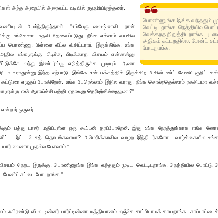
திகள் அந்த அறையில் அரைவட்ட வடிவில் குழுமியிருந்தனர்.
பொண்ணுங்க இங்க வந்ததும் மு
ியுடன் அமர்ந்திருந்தாள். "எம்பேரு வைஷ்ணவி. நான்
வெட்டிடறாங்க. நெத்தியில பொட்
வெக்கறத நிறுத்திடறாங்க. புட
ிக்கு உங்கேளாட உதவி தேவைப்படுது. நீங்க எல்லாம் வயசில
அதிகம் கட்டறதில்ல. பேண்ட் சட
ப பொண்ணு, பிள்ளை வீட்ல விசிட்டராய் இருக்கீங்க. உங்க
போடறாங்க.
தில உங்களுக்கு பிடிச்ச, பிடிக்காத விசயம் என்னன்னு
ட்டுக்கே வந்து இண்டர்வ்யூ எடுத்திருக்க முடியும். ஆனா
ரியா வராதுன்னு இந்த ஏற்பாடு. இங்கே என் பக்கத்தில் இருக்கிற அசிஸ்டண்ட் வேணி குறிப்புகள்
்டுரை எழுதப் போகிறேன். உங்க பேரெல்லாம் இதில வராது. நீங்க சொல்றதெல்லாம் ரகசியமா வச்சி
களுக்கு என் ஆராய்ச்சி பத்தி ஏதாவது தெரிஞ்சிக்கணுமா ?"
என்றார் ஒருவர்.
கும் பத்து டாலர் மதிப்புள்ள ஒரு கூப்பன் தரப்போறேன். இது உங்க நேரத்துக்காக எங்க ஸே
பளிப்பு. இப்ப பேசத் தொடங்கலாமா? அமெரிக்காவில வாழற இந்தியர்களோட வாழ்க்கையில உங்க
யார் வேணா முதல்ல பேசலாம்."
ிசயம் நெறய இருக்கு. பொண்ணுங்க இங்க வந்ததும் முடிய வெட்டிடறாங்க. நெத்தியில பொட்டு
ல. பேண்ட் சட்டை போடறாங்க."
ாலம் ஃபிரண்டு வீட்ல டின்னர் பார்ட்டின்னா மத்தியானம் லஞ்சே சாப்பிடாமக் காயறாங்க. சாப்பாட்டைக