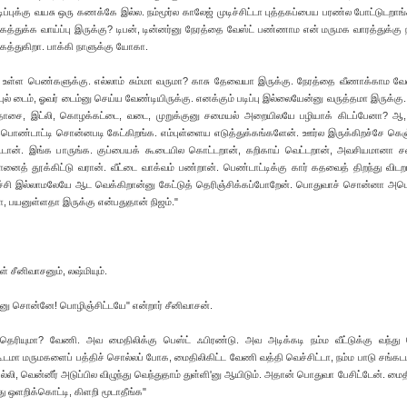
்புக்கு வயசு ஒரு கணக்கே இல்ல. நம்மூர்ல காலேஜ் முடிச்சிட்டா புத்தகப்பைய பரண்ல போட்டுடறாங
கத்துக்க வாய்ப்பு இருக்கு? டிபன், டின்னர்னு நேரத்தை வேஸ்ட் பண்ணாம என் மருமக வாரத்துக்கு 
கத்துகிறா. பாக்கி நாளுக்கு யோகா.
 உள்ள பெண்களுக்கு. எல்லாம் சும்மா வருமா? காசு தேவையா இருக்கு. நேரத்தை வீணாக்காம வே
 ஃபுல் டைம், ஓவர் டைம்னு செய்ய வேண்டியிருக்கு. எனக்கும் படிப்பு இல்லையேன்னு வருத்தமா இருக்கு
தோசை, இட்லி, கொழக்கட்டை, வடை, முறுக்குனு சமையல் அறையிலயே பழியாக் கிடப்பேனா? ஆ,
பொண்டாட்டி சொன்னபடி கேட்கிறங்க. எம்புள்ளைய எடுத்துக்கங்களேன். ஊர்ல இருக்கிறச்சே கெஞ
மாட்டான். இங்க பாருங்க. குப்பையக் கூடையில கொட்டறான், கறிகாய் வெட்டறான், அவசியமானா 
னைத் தூக்கிட்டு வரான். வீட்டை வாக்வம் பண்றான். பெண்டாட்டிக்கு கார் கதவைத் திறந்து விடற
ச்சி இல்லாமலேயே ஆட வெக்கிறான்னு கேட்டுத் தெரிஞ்சிக்கப்போறேன். பொதுவாச் சொன்னா அம
யா, பயனுள்ளதா இருக்கு என்பதுதான் நிஜம்."
் சீனிவாசனும், லஷ்மியும்.
்னு சொன்னே! பொழிஞ்சிட்டயே" என்றார் சீனிவாசன்.
ா தெரியுமா? வேணி. அவ மைதிலிக்கு பெஸ்ட் ஃபிரண்டு. அவ அடிக்கடி நம்ம வீட்டுக்கு வந்து
ூடமா மருமகளைப் பத்திச் சொல்லப் போக, மைதிலிகிட்ட வேணி வத்தி வெச்சிட்டா, நம்ம பாடு சங்கடம
லி, வென்னீர் அடுப்பில விழுந்து வெந்துதாம் துள்ளி'னு ஆயிடும். அதான் பொதுவா பேசிட்டேன். மைத
 ஒளறிக்கொட்டி, கிளறி மூடாதீங்க"