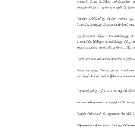
சாப்பாடு போல டேபிள்ல பரத்திடறாங்க. எ
ஊத்திக்கிட்டு எப்படிங்க நின்னுகிட்டு திங்
"வீட்டுல கார்ப்பெட்னு வீட்டுத் தரைய ம
வேக்வம், ஷாம்பூனு அழுக்கையும் சோப்பையும
"குழந்தைகள சுத்தமா வெச்சிக்கிறது போ
போவட்டும், இன்னும் போவட்டும்னு விட்ட
ஊருல குழந்தை வளர்த்திருக்கோம். அப்பப
"பண்டிகைகள சரியாவே கொண்டாடறதில்ல. 
"காசு காசுன்னு அலையறாங்க. எம்பொண்ணை
ஜாபுக்குப் போறா. நாங்க இல்லாட்டி அவ காசு
"அவசரத்துக்கு ஆட்டோ போல எதுவும் இல
வைஷ்ணவி தலையைச் சுழற்றி எல்லோரையும் 
"லஷ்மி சீனிவாசன், பொறுமையா கேட்டுட்டு
"அவளுக்கு பதிலா நான்..." என்று சீனிவாச