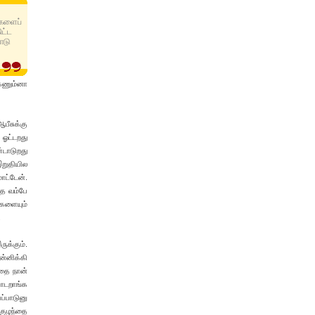
மகளைப்
ிட்ட
ாடு
ாகணும்னா
பீசுக்கு
 ஓட்டறது
்டாடுறது
இறுதியில
ாட்டேன்.
ந்த வம்பே
களையும்
.
ுக்கும்.
ன்னிக்கி
இதை நான்
ோடறாங்க
ப்பாடுனு
 குழந்தை