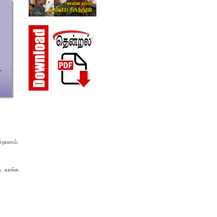
றாளாம்.
ு. வாங்க