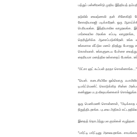
பத்துப் பன்னிரண்டு முதிய இந்தியத் தம்ப
நடுவில் வைஷ்ணவி தன் சினேகிதி வேண
ஸோஷியாலஜி படிக்கறேன். ஒரு ஆராய்ச்ச
பெரியவங்க. இந்தியாவில வாழறவங்க. இப்
பார்வையில அவங்க எப்படி வாழறாங்க, அ
தெரிஞ்சிக்க ஆசைப்படுகிறேன். உங்க வீ
உங்களால வீட்டுல மனம் திறந்து பேசறது ச
கொள்வாள். உங்களுடைய பேச்சை வைத்து கட
தைரியமா மனத்தில உள்ளதைப் பேசுங்க. உங்
"பிட்சா ஹட் கூப்பன் தரதா சொன்னாங்க..." 
"யெஸ். கடைசியிலே ஒவ்வொரு ஃபாமிலிக்
டிபார்ட்மெண்ட் கொடுக்கிற சின்ன அன்
கண்ணுல படற விஷயங்கைளச் சொல்லுங்க. 
ஒரு பெண்மணி சொன்னாள், "பிடிக்காத வ
நிறுத்திடறாங்க. புடவை அதிகம் கட்டறதில்
இதைத் தொடர்ந்து பல குரல்கள் எழுந்தன.
"பார்ட்டி பார்ட்டினு அலையறாங்க. சாயங்க