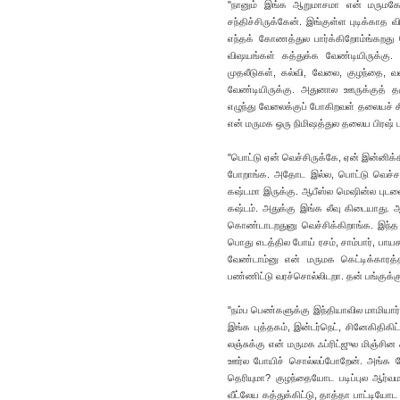
"நானும் இங்க ஆறுமாசமா என் மருமகேளா
சந்திச்சிருக்கேன். இங்குள்ள புடிக்காத
எந்தக் கோணத்துல பார்க்கிறோம்ங்கறது
விஷயங்கள் கத்துக்க வேண்டியிருக்கு. ச
முதலீடுகள், கல்வி, வேலை, குழந்தை, வளர்ப
வேண்டியிருக்கு. அதுனால ஊருக்குத் த
எழுந்து வேலைக்குப் போகிறவள் தலையச் சீ
என் மருமக ஒரு நிமிஷத்துல தலைய பிரஷ் ப
"பொட்டு ஏன் வெச்சிருக்கே, ஏன் இன்னிக்
போறாங்க. அதோட இல்ல, பொட்டு வெச்சா
கஷ்டமா இருக்கு. ஆபீஸ்ல மெஷின்ல புடவை
கஷ்டம். அதுக்கு இங்க லீவு கிடையாது.
கொண்டாடறதுனு வெச்சிக்கிறாங்க. இந்த 
பொது எடத்தில போய் ரசம், சாம்பார், பாயச
வேண்டாம்னு என் மருமக கெட்டிக்காரத்
பண்ணிட்டு வரச்சொல்லிடறா. தன் பங்குக்கு
"நம்ப பெண்களுக்கு இந்தியாவில மாமியார்,
இங்க புத்தகம், இன்டர்நெட், சினேகிதிகிட்
லஞ்சுக்கு என் மருமக ஃப்ரிட்ஜுல மிஞ்சின
ஊர்ல போயிச் சொல்லப்போறேன். அங்க க
தெரியுமா? குழந்தையோட படிப்புல ஆர்வ
வீட்லேய கத்துக்கிட்டு, தாத்தா பாட்டிய