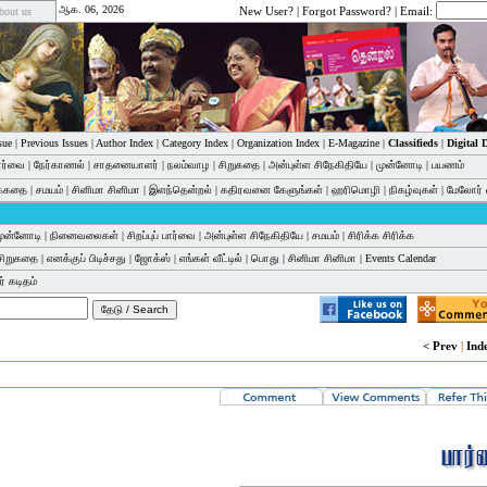
ஆக. 06, 2026
New User?
|
Forgot Password?
| Email:
bout us
sue
|
Previous Issues
|
Author Index
|
Category Index
|
Organization Index
|
E-Magazine
|
Classifieds
|
Digital
பார்வை
|
நேர்காணல்
|
சாதனையாளர்
|
நலம்வாழ
|
சிறுகதை
|
அன்புள்ள சிநேகிதியே
|
முன்னோடி
|
பயணம்
க்கதை
|
சமயம்
|
சினிமா சினிமா
|
இளந்தென்றல்
|
கதிரவனை கேளுங்கள்
|
ஹரிமொழி
|
நிகழ்வுகள்
|
மேலோர் 
முன்னோடி
|
நினைவலைகள்
|
சிறப்புப் பார்வை
|
அன்புள்ள சிநேகிதியே
|
சமயம்
|
சிரிக்க சிரிக்க
சிறுகதை
|
எனக்குப் பிடிச்சது
|
ஜோக்ஸ்
|
எங்கள் வீட்டில்
|
பொது
|
சினிமா சினிமா
|
Events Calendar
் கடிதம்
< Prev
|
Ind