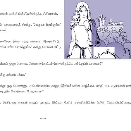
்றார் காரின் பின்சீட்டில் இருந்த சீனிவாசன்.
லி. கதவுகளைத் திறந்து, "மெதுவா இறங்குங்க"
ர்கள்.
சுமணிக்கு இங்க வந்து உங்களை அழைச்சிட்டுப்
செல்போன்ல சொல்லுங்க" என்று சொல்லி விட்டு
ி இன்னம் மூணு ஆகலை. பின்னால தோட்டம் போல இருக்கே பார்த்துட்டு வரலாமா?"
க்கு சரியாப் புரியல"
ன்னு ஒரு பொண்ணு. அமெரிக்காவில வாழற இந்தியர்களின் வாழ்க்கை பத்தி அவ ஆராய்ச்சி பண்
 எழுதிக் கொடுக்கப் போறாளாம்."
 தெரியாது. கையும் காலும் ஒதறும். நீங்கேள பேசிச் சமாளிச்சிடுங்க ப்ளீஸ். நேரமாயிடப்போறத
*****