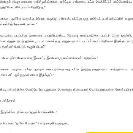
ல்லாரும் இடது கையால எடுத்துக்கிறாங்க. பார்ட்டில சாப்பாடை தட்ல வெச்சிட்டுச் சாப்பிடறாங்க
கறது? மேல, கீழெல்லாம் சிந்திடுது."
ூடிடறாங்க. குளிர்ல காலுக்கு இதமா இருக்கு சரிதான். பட்டுனு ஒரு பக்கெட் தண்ணிவிட்டுக் கழுவ
் வச்சித் தேய்ச்சிடறாங்க."
றாதுங்க. டயப்பர்னு ஒண்ணை மாட்டிவிடறாங்க. அடிக்கடி மாத்தறதில்ல. டயப்பர் விலை ஜாஸ்தி,
ிடறாங்க. குழந்தையத் தூக்க முடியாம கனக்குது. குழந்தையவிட டயப்பர் கனம் அதிகமா இருக்கு. நாம
்ப தண்ணி போட்டுக் கழுவி விடல?"
வேள தப்பி வேளையில, இல்லாட்டி இன்னொரு நாள்ல கொண்டாடுறாங்க."
ப் பாருங்க. ஏதோ புருஷன் சம்பாதிக்கறாருனு வீட்ல இருந்து குழந்தையப் பாத்துக்காம, பார
 பேபி சிட்டருக்குதான் சரியா இருக்கும்."
்லீங்க. பஸ் சரியில்ல. வெளியே போகணும்னா பொண்ணு, பிள்ளையத் தொந்தரவு பண்ண வேண்டியிருக்
பார்த்தாள்.
 இருக்கீங்க. நீங்க ஒண்ணும் சொல்லலியே."
ன் சொல்ல, "நானே பேசறன்" என்று லஷ்மி எழுந்தாள்.