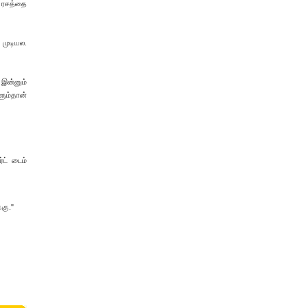
. ரசத்தை
 முடியல.
 இன்னும்
ளும்தான்
்ட் டைம்
கு."