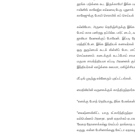
தூங்க படுக்கை கூட இருக்காமே! இங்க படிப
ஈவினிங் காலேஜ்ல எவ்வளவு பேரு புதுசாக் 
காலேஜுக்கு போயி செராமிக் கப் செய்யக் 
கல்வியோட அருமை தெரிஞ்சிருக்கு இங்க
போய் காசு பண்றது தப்பில்ல. பார்ட் டைம்,
ஜாலியா வேலைக்குப் போவேன். இப்படி 
மறந்திட்டேன. இங்க இந்தியக் கணவர்கள் 
ஒரு துரும்பைக் கூடக் கிள்ளிப் போட 
செய்வானாம். கடைக்குக் கூடப்போய் சாமா
மருமக சாமர்த்தியமா எப்படி அவனைக் கு
இந்தியர்கள் வாழ்க்கை சுலபமா, மகிழ்ச்சி
மீட்டிங் முடிந்து எல்லோரும் புறப்பட்டார்கள்.
மைதிலியின் வருகைக்குக் காத்திருந்தார்கள
"எனக்கு பேசத் தெரியாது, நீங்க பேசுங்கன
"வைஷ்ணவிகிட்ட யாரு உட்கார்ந்திருந்த
வம்பெல்லாம் அலசறா. நான் ஏதாச்சும் ஏடாக
'வேகற தோசைக்கல்லு வெப்பம் தாங்காத பல்
வருது. என்ன பேசினாங்கனு கேட்டா ஏதாவது