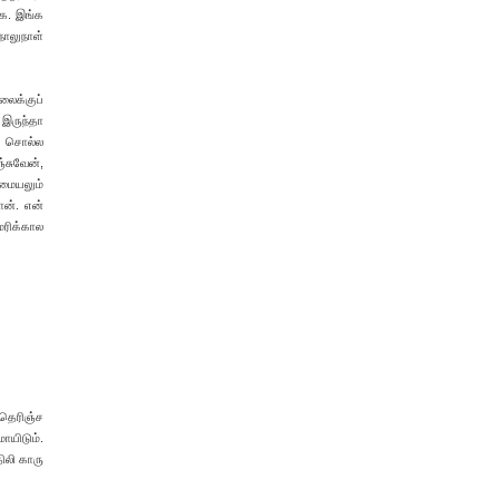
்க. இங்க
நாலுநாள்
லைக்குப்
. இருந்தா
 சொல்ல
்சுவேன்,
சமையலும்
ான். என்
ெரிக்கால
 தெரிஞ்ச
ாயிடும்.
ிலி காரு