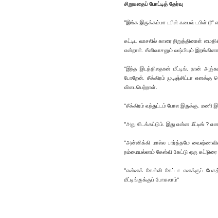
சிறுகதைப் போட்டித் தேர்வு
"இங்க இருக்கம்மா டபிள் ஃபைவ் டபிள் டூ" என
கட்டிட வாசலில் காரை நிறுத்தினாள் மைதி
என்றாள். சீனிவாசனும் லஷ்மியும் இறங்கினா
"இந்த இடத்திலதான் மீட்டிங். நான் அஞ்
போறேன். சீக்கிரம் முடிஞ்சிட்டா எனக்கு 
விடைபெற்றாள்.
"சீக்கிரம் வந்துட்டம் போல இருக்கு. மண
"அது கிடக்கட்டும். இது என்ன மீட்டிங் ? என
"அன்னிக்கி மால்ல பார்த்தமே வைஷ்ணவி
நம்மையல்லாம் கேள்வி கேட்டு ஒரு கட்டுரை
"என்னக் கேள்வி கேட்டா எனக்குப் பேசத்
மீட்டிங்குக்குப் போகலாம்"