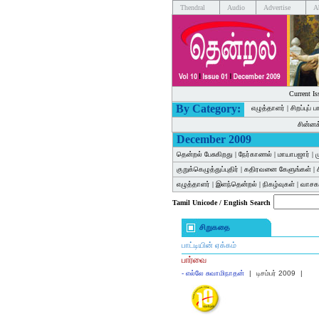
Thendral
Audio
Advertise
A
Current Is
By Category:
எழுத்தாளர்
|
சிறப்புப் 
சின்ன
December 2009
தென்றல் பேசுகிறது
|
நேர்காணல்
|
மாயாபஜார்
|
குறுக்கெழுத்துப்புதிர்
|
கதிரவனை கேளுங்கள்
|
எழுத்தாளர்
|
இளந்தென்றல்
|
நிகழ்வுகள்
|
வாசகர
Tamil Unicode / English Search
சிறுகதை
பாட்டியின் ஏக்கம்
பார்வை
-
எல்லே சுவாமிநாதன்
|
டிசம்பர் 2009
|