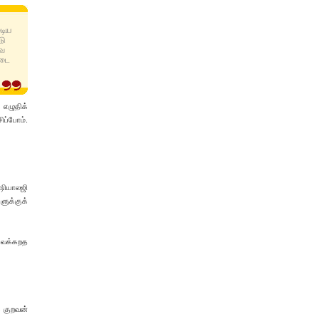
டிய
டு
வை
்டை
 எழுதிக்
ப்போம்.
ாஷியாலஜி
ளுக்குக்
 வெக்கறத
் குறவன்