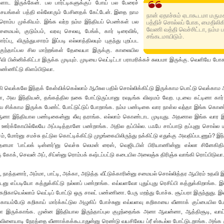
ட இருக்கேன். பல பார்ட்டிகளுக்குப் போய் பல பேரைச்
 விசயங்கள் பத்தி எல்லோரும் பேசினதக் கேட்டேன். இதை நாம
நான் ஏதாச்சும் ஏடாகூடமா மரு
 ரொம்ப முக்கியம். இங்க வர்ற நம்ம இந்தியப் பெண்கள் பல
பத்திச் சொல்லப் போக, மைதிலிக
வேணி வத்தி வெச்சிட்டா, நம்ம ப
மையல், குடும்பம், வரவு செலவு, பேங்க், கார் டிரைவிங்,
சங்கடமாயிடும்.
்பு, விருந்துபசாரம் இப்படி எல்லாத்திலயும் புகுந்து புறப்பட
குந்தாப்பல சில மாற்றங்கள் தேவையா இருக்கு. காலையில
வி பின்னிக்கிட்டா இருக்க முடியும். முடியை வெட்டிட்டா பராமரிக்கச் சுலபமா இருக்கு. வெளியே பே
ண்ணிட்டு கிளம்பிடுவா.
கி வெக்கலே இந்தக் கேள்விக்கெல்லாம் ஆபீசுல பதில் சொல்லிக்கிட்டு இருக்காம பொட்டு வெக்காம ஆ
, அவ இந்தியன், தங்கத்தில நகை போட்டுருப்பானு ரவுடிங்க விஷமம் வேற. புடவை கட்டினா கார்
 சிக்காம இருக்க பேண்ட் போட்டுட்டுப் போறாங்க. நம்ம பண்டிகை வார நாள்ல வந்தா இங்க கொண
 ஆனா இந்தியால பண்டிகைன்னு லீவு தராங்க. எல்லாம் கொண்டாட முடியுது. அதனால இங்க வார 
ஊர்க்கோயில்லேயே அப்படித்தானே பண்றாங்க. அதில தப்பில்ல. பஃபே சாப்பாடு தப்புனு சொல்ல ம
ம், மோர்னு சமச்சு தட்டுல கொட்டிக்கிட்டு முழங்கையிலிருந்து நக்கிட்டு எதுக்கு அவதிப்படணும்? இ
தனமா 'பாட்லக் டின்னர்'னு வெச்சு லெமன் ரைஸ், வெஜிடபிள் பிரியாணின்னு எல்லா சினேகிதி
 கோக், செவன் அப், சிப்ஸ்னு ரொம்பக் கஷ்டப்பட்டு கடையில அலைஞ்சு திரிஞ்சு வாங்கி ரொப்பிடுவா
 நாத்தனார், அம்மா, பாட்டி, அக்கா, அடுத்த வீட்டுக்காரின்னு சமையல் சொல்லித்தர ஆயிரம் உதவி இர
டனு எப்படியோ கத்துக்கிட்டு நல்லாப் பண்றாங்க. எவ்வளவோ புதுப்புது ரெசிப்பி கத்துக்கிறாங்க. இ
 கறிகாயெல்லாம் வெட்டிப் போட்டு ஒரு சாலட் பண்ணினா. பேரு மறந்து போச்சு. சூப்பரா இருந்துது. 
ோயம்பேடு கறிகாய் மார்க்கட்டுல அழுகிப் போச்சுனு எவ்வளவு கறிகாயை வீணாக் குப்பையில ப
மா இருக்காங்க. முன்ன இந்தியால இருந்தாப்புல குழந்தைங்க அனா ஆவன்னா, ஆத்திசூடி, வாய்
ோட விளையாடி நேரத்தை வீணாக்கக்கூடாதுன்னு ரெண்டு வயசிலேய ப்ரீ ஸ்கூல்ல போட்டுடறாங்க. அங்க