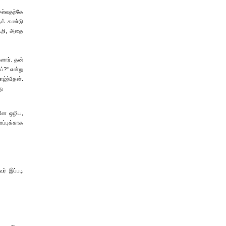
ெல்வதற்கே
ைக் கண்டு
கூறி, அதை
ினார். தன்
ய்?" என்று
ழ்ந்தேன்.
ு.
ேனே ஒழிய,
ாப்புக்காக
ர் இப்படி