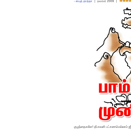
-
சுப்புத் தாத்தா
|
நவம்பர் 2009
|
குழந்தைகளே! தீபாவளி பட்சணமெல்லாம் 