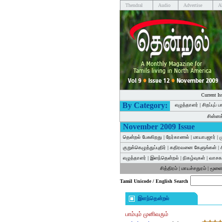
Thendral
Audio
Advertise
A
Current Is
By Category:
எழுத்தாளர்
|
சிறப்புப் 
சின்ன
November 2009 Issue
தென்றல் பேசுகிறது
|
நேர்காணல்
|
மாயாபஜார்
|
குறுக்கெழுத்துப்புதிர்
|
கதிரவனை கேளுங்கள்
|
எழுத்தாளர்
|
இளந்தென்றல்
|
நிகழ்வுகள்
|
வாசகர
சித்திரம்
|
மாயச்சதுரம்
|
மூளை
Tamil Unicode / English Search
இளந்தென்றல்
பாம்பும் முனிவரும்