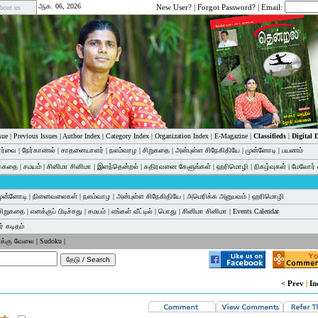
ஆக. 06, 2026
New User?
|
Forgot Password?
| Email:
bout us
sue
|
Previous Issues
|
Author Index
|
Category Index
|
Organization Index
|
E-Magazine
|
Classifieds
|
Digital
பார்வை
|
நேர்காணல்
|
சாதனையாளர்
|
நலம்வாழ
|
சிறுகதை
|
அன்புள்ள சிநேகிதியே
|
முன்னோடி
|
பயணம்
க்கதை
|
சமயம்
|
சினிமா சினிமா
|
இளந்தென்றல்
|
கதிரவனை கேளுங்கள்
|
ஹரிமொழி
|
நிகழ்வுகள்
|
மேலோர் 
முன்னோடி
|
நினைவலைகள்
|
நலம்வாழ
|
அன்புள்ள சிநேகிதியே
|
அமெரிக்க அனுபவம்
|
ஹரிமொழி
சிறுகதை
|
எனக்குப் பிடிச்சது
|
சமயம்
|
எங்கள் வீட்டில்
|
பொது
|
சினிமா சினிமா
|
Events Calendar
் கடிதம்
க்கு வேலை
|
Sudoku
|
< Prev
|
In