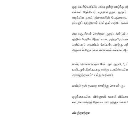
ஒரு வயல்வெளியில் பாம்பு ஒன்று வாழ்ந்த
மக்கள் அஞ்சினர். ஒருநாள் துறவி ஒருவர்
வருந்திய துறவி, இறைவனின் பெருமையை அத
நல்வழிப்படுத்தினார். பின் தன் வழியே சென்ற
சில வருடங்கள் சென்றன. துறவி மீண்டும் அ
புற்றின் அருகே அந்தப் பாம்பு குற்றுயிரும்
அன்போடு அதனிடம் கேட்டார். அதற்கு அந்
அதனால் சிறுவர்கள் என்னைக் கல்லால் அடித்த
பாம்பு சொன்னதைக் கேட்டதும் துறவி, "ம
யாரிடமும் சீறக்கூடாது என்று கூறவில்லையே
அச்சுறுத்தலாம்" என்று கூறினார்.
பாம்பும் தன் தவறை உணர்ந்து கொண்டது.
குழந்தைகளே, வீரத்துறவி சுவாமி விவே
வாழ்க்கைக்குத் தேவையான தத்துவங்கள் க
சுப்புத்தாத்தா