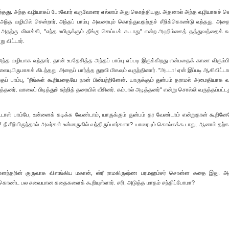
ு வந்தது. அந்த வழியாகப் போவோர் வருவோரை எல்லாம் அது கொத்தியது. அதனால் அந்த வழியாகச் ச
 அந்த வழியில் சென்றார். அந்தப் பாம்பு அவரையும் கொத்துவதற்குச் சீறிக்கொண்டு வந்தது. அத
ற்கு விளக்கி, "எந்த உயிருக்கும் தீங்கு செய்யக் கூடாது" என்ற அஹிம்சைத் தத்துவத்தைக் 
ு விட்டார்.
ந்த வழியாக வந்தார். தான் உபதேசித்த அந்தப் பாம்பு எப்படி இருக்கிறது என்பதைக் காண விரும்ப
 குலையுயிருமாகக் கிடந்தது. அதைப் பார்த்த துறவி மிகவும் வருந்தினார். "அடடா! ஏன் இப்படி ஆகிவிட்டா
தப் பாம்பு, "நீங்கள் கூறியதையே நான் பின்பற்றினேன். யாருக்கும் துன்பம் தராமல் அமைதியாக வா
னர். வாலைப் பிடித்துச் சுற்றித் தரையில் வீசினர். கம்பால் அடித்தனர்" என்று சொல்லி வருத்தப்பட்டத
ுட்டாள் பாம்பே, உன்னைக் கடிக்க வேண்டாம், யாருக்கும் துன்பம் தர வேண்டாம் என்றுதான் கூறின
! நீ சீறியிருந்தால் அவர்கள் உன்னருகில் வந்திருப்பார்களா? யாரையும் கொல்லக்கூடாது, ஆனால் தற்க
கானந்தரின் குருவாக விளங்கிய மகான், ஸ்ரீ ராமகிருஷ்ண பரமஹம்சர் சொன்ன கதை இது. அவ
ொண்ட பல சுவையான கதைகளைக் கூறியுள்ளார். சரி, அடுத்த மாதம் சந்திப்போமா?