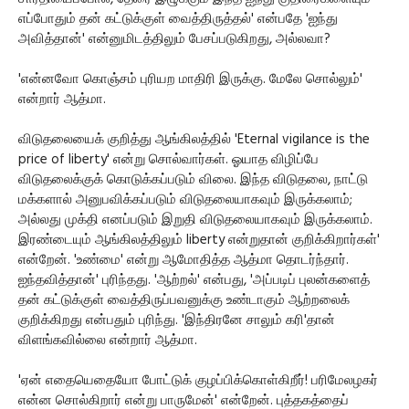
எப்போதும் தன் கட்டுக்குள் வைத்திருத்தல்' என்பதே 'ஐந்து
அவித்தான்' என்னுமிடத்திலும் பேசப்படுகிறது, அல்லவா?
'என்னவோ கொஞ்சம் புரியற மாதிரி இருக்கு. மேலே சொல்லும்'
என்றார் ஆத்மா.
விடுதலையைக் குறித்து ஆங்கிலத்தில் 'Eternal vigilance is the
price of liberty' என்று சொல்வார்கள். ஓயாத விழிப்பே
விடுதலைக்குக் கொடுக்கப்படும் விலை. இந்த விடுதலை, நாட்டு
மக்களால் அனுபவிக்கப்படும் விடுதலையாகவும் இருக்கலாம்;
அல்லது முக்தி எனப்படும் இறுதி விடுதலையாகவும் இருக்கலாம்.
இரண்டையும் ஆங்கிலத்திலும் liberty என்றுதான் குறிக்கிறார்கள்'
என்றேன். 'உண்மை' என்று ஆமோதித்த ஆத்மா தொடர்ந்தார்.
ஐந்தவித்தான்' புரிந்தது. 'ஆற்றல்' என்பது, 'அப்படிப் புலன்களைத்
தன் கட்டுக்குள் வைத்திருப்பவனுக்கு உண்டாகும் ஆற்றலைக்
குறிக்கிறது என்பதும் புரிந்து. 'இந்திரனே சாலும் கரி'தான்
விளங்கவில்லை என்றார் ஆத்மா.
'ஏன் எதையெதையோ போட்டுக் குழப்பிக்கொள்கிறீர்! பரிமேலழகர்
என்ன சொல்கிறார் என்று பாருமேன்' என்றேன். புத்தகத்தைப்