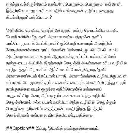
எடுத்து வச்சிருக்கோம் நண்பரே. பொறுமை. பொறுமை' என்றேன்.
இந்திரனே சாலும் கரி என்பதில் என்னதான் குறிப்பு புதைந்து
கிடக்கிறது? பார்ப்போமா?
'அறிவிலே தெளிவு; நெஞ்சிலே உறுதி' என்று தொடங்கிய பாரதி,
'பொறிகளின் மீது தனி அரசாணை'யைத்தானே தனிப்
பரம்பொருளைக் கேட்கிறான்? ஐம்பொறிகளையும் அவற்றின்
கோடிக்கணக்கான நாட்டங்களின் பின்னால் ஓடவிட்டு விடாமல்,
அவற்றை கவனமாக தன் ஆளுகைக்கு உட்பட்ட மக்களின்மேல்
தன்னுடைய ஆட்சித் திறத்தைச் செலுத்தி அவர்களை உரிய வழியில்
வழிநடத்தும் அரசனின் ஆட்சியைப் போன்றதொரு 'தனி
அரசாணை'யைக் கேட்டான் பாரதி. அரசாங்கத்தை வழிநடத்துபவன்
எப்படி உள்ளே முளைக்கும் கலவரங்களையும், வெளியிலிருந்து வரும்
தாக்குதல்களையும் ஒருசேர எதிர்கொண்டு மக்களைப்
பாதுகாக்கிறானோ, அப்படி ஐம்புலன்களை 'எந்த வழியில்
செலுத்தினால் நல்ல பயன் உண்டோ அந்த வழியில்' செலுத்தும்
பொறுப்பை நிர்வகிப்பதைத்தான் பாரதி இந்த இடத்தில்
சொல்கிறான் என்பதை விளக்கவேண்டியதில்லை.
##Caption## இப்படி 'வெளித் தாக்குதல்களையும்,