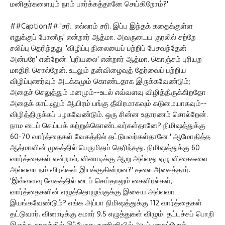
மனிதர்களையும் நாம் பார்க்கத்தானே செய்கிறோம்?'
##Caption## 'சரி. எல்லாம் சரி. இப்ப இந்தக் கதைக்குள்ள
எதுக்குப் போனீரு' என்றார் ஆத்மா. அவருடைய குரலில் சற்றே
சலிப்பு தெரிந்தது. 'விழிப்பு நிலையைப் பற்றிப் பேசவந்தேன்
அன்பரே' என்றேன். 'புரியலை' என்றார் ஆத்மா. கொஞ்சம் புரியற
மாதிரி சொல்றேன். உடலும் தன்விழைவுத் தேர்வைப் பற்றிய
விழிப்புணர்வும் அடக்கமும் கொண்டதாக இருக்கவேண்டும்;
அதைச் செலுத்தும் மனமும்--உடல் எவ்வளவு விழித்திருக்கிறதோ
அதைக் காட்டிலும் ஆயிரம் பங்கு தீவிரமாகவும் கடுமையாகவும்--
விழித்திருக்கப் பழகவேண்டும். ஒரு சின்ன உதாரணம் சொல்றேன்.
நாம டைப் செய்யக் கற்றுக்கொண்டவர்கள்தானே? நிமிஷத்துக்கு
60-70 வார்த்தைகள் வேகத்தில் தட்டுபவர்கள்தானே.' ஆமோதித்த
ஆத்மாவின் முகத்தில் பெருமிதம் தெரிந்தது. நிமிஷத்துக்கு 60
வார்த்தைகள் என்றால், வினாடிக்கு ஆறு அல்லது ஏழு விசைகளை
அல்லவா நம் விரல்கள் இயக்குகின்றன?' தலை அசைத்தார்.
'இவ்வளவு வேகத்தில் டைப் செய்தாலும் கைவிரல்கள்,
வார்த்தைகளின் எழுத்தொழுங்குக்கு இசைய அல்லவா
இயங்கவேண்டும்? எங்க அப்பா நிமிஷத்துக்கு 112 வார்த்தைகள்
தட்டுவார். வினாடிக்கு சுமார் 9.5 எழுத்துகள் விழும். தட்டச்சுப் பொறி