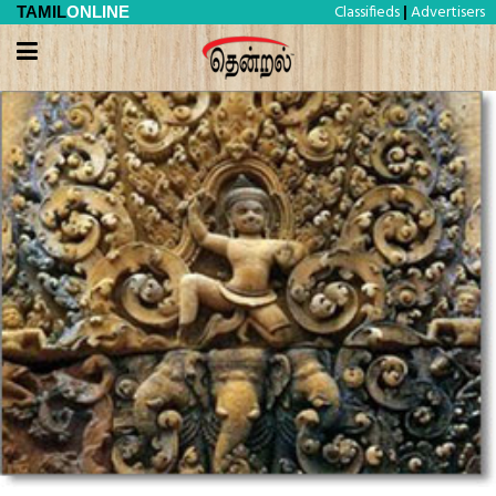
Classifieds
Advertisers
TAMIL
ONLINE
|