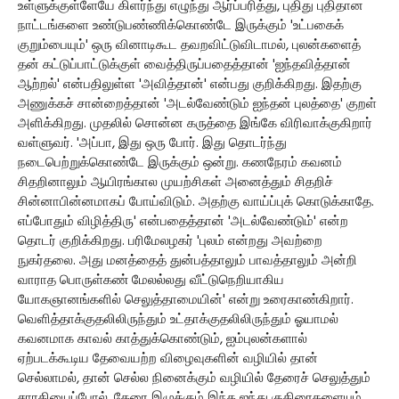
உள்ளுக்குள்ளேயே கிளர்ந்து எழுந்து ஆர்ப்பரித்து, புதிது புதிதான
நாட்டங்களை உண்டுபண்ணிக்கொண்டே இருக்கும் 'உட்பகைக்
குறும்பையும்' ஒரு வினாடிகூட தவறவிட்டுவிடாமல், புலன்களைத்
தன் கட்டுப்பாட்டுக்குள் வைத்திருப்பதைத்தான் 'ஐந்தவித்தான்
ஆற்றல்' என்பதிலுள்ள 'அவித்தான்' என்பது குறிக்கிறது. இதற்கு
அணுக்கச் சான்றைத்தான் 'அடல்வேண்டும் ஐந்தன் புலத்தை' குறள்
அளிக்கிறது. முதலில் சொன்ன கருத்தை இங்கே விரிவாக்குகிறார்
வள்ளுவர். 'அப்பா, இது ஒரு போர். இது தொடர்ந்து
நடைபெற்றுக்கொண்டே இருக்கும் ஒன்று. கணநேரம் கவனம்
சிதறினாலும் ஆயிரங்கால முயற்சிகள் அனைத்தும் சிதறிச்
சின்னாபின்னமாகப் போய்விடும். அதற்கு வாய்ப்புக் கொடுக்காதே.
எப்போதும் விழித்திரு' என்பதைத்தான் 'அடல்வேண்டும்' என்ற
தொடர் குறிக்கிறது. பரிமேலழகர் 'புலம் என்றது அவற்றை
நுகர்தலை. அது மனத்தைத் துன்பத்தாலும் பாவத்தாலும் அன்றி
வாராத பொருள்கண் மேலல்லது வீட்டுநெறியாகிய
யோகஞானங்களில் செலுத்தாமையின்' என்று உரைகாண்கிறார்.
வெளித்தாக்குதலிலிருந்தும் உட்தாக்குதலிலிருந்தும் ஓயாமல்
கவனமாக காவல் காத்துக்கொண்டும், ஐம்புலன்களால்
ஏற்படக்கூடிய தேவையற்ற விழைவுகளின் வழியில் தான்
செல்லாமல், தான் செல்ல நினைக்கும் வழியில் தேரைச் செலுத்தும்
சாரதியைப்போல், தேரை இழுக்கும் இந்த ஐந்து குதிரைகளையும்