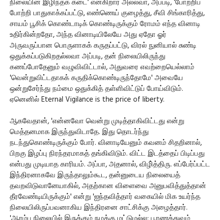
நிலையின் இழிந்தக் கடை' என்கிறார் அல்லவா, அப்படி, 'போற்றிப்
போற்றி பாதுகாக்கப்பட்டு, எண்ணெய் குழைத்து, சீவி சிங்காரித்து,
சாயம் பூசிக் கொண்டாடிக் கொண்டிருக்கும் ரோமம் எந்த வினாடி
உதிர்கின்றதோ, அந்த வினாடியிலேயே அது ஏதோ ஓர்
அருவருப்பான பொருளாகக் கருதப்பட்டு, விரல் நுனியால் சுண்டி
ஒதுக்கப்படுகிறதல்லவா அப்படி, தன் நிலையிலிருந்து
கணப்போதேனும் வழுவிவிட்டால், அதுவரை எவற்றையெல்லாம்
'வென்றுவிட்டதாகக் கருதிக்கொண்டிருந்தோமே' அவையே
ஒன்றுசேர்ந்து நம்மை ஒதுக்கித் தள்ளிவிட்டுப் போய்விடும்.
ஏனெனில் Eternal Vigilance is the price of liberty.
ஆகவேதான், 'என்னவோ வென்று முடித்தாகிவிட்டது என்று
மெத்தனமாக இருந்துவிடாதே. இது தொடர்ந்து
நடந்துகொண்டிருக்கும் போர். வினாடியேனும் கவனம் சிதறினால்,
பிறகு இழப்பு நிரந்தரமாகத் தங்கிவிடும். விட்ட இடத்தைப் பிடிப்பது
என்பது முடியாத காரியம். அப்பா, அதனால், விழி்த்திரு. எப்பேர்ப்பட்ட
இந்திரனாகவே இருந்தாலும்கூட, தன்னுடைய நிலையைத்
தவறவிடுவானேயாகில், அதற்கான விளைவை அனுபவித்துத்தான்
தீரவேண்டியிருக்கும்' என்று 'ஐந்தவித்தார் வகையில் மிக உயர்ந்த
நிலையிலிருப்பவனாகிய இந்திரனை சாட்சிக்கு அழைத்தார்.
'ஆரம்ப நிலையில் இருக்கும் நமக்கு மட்டுமல்ல; பூரணத்துவம்