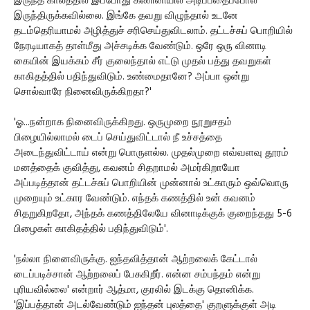
இருந்த காலத்தில் இப்போது கணினியில் அடிப்பதைப்போல்
இருந்திருக்கவில்லை. இங்கே தவறு விழுந்தால் உடனே
தடம்தெரியாமல் அழித்துச் சரிசெய்துவிடலாம். தட்டச்சுப் பொறியில்
நேரடியாகத் தாள்மீது அச்சடிக்க வேண்டும். ஒரே ஒரு வினாடி
கையின் இயக்கம் சீர் குலைந்தால் எட்டு முதல் பத்து தவறுகள்
காகிதத்தில் பதிந்துவிடும். உண்மைதானே? அப்பா ஒன்று
சொல்வாரே நினைவிருக்கிறதா?'
'ஓ...நன்றாக நினைவிருக்கிறது. ஒருமுறை நூறுசதம்
பிழையில்லாமல் டைப் செய்துவிட்டால் நீ உச்சத்தை
அடைந்துவிட்டாய் என்று பொருளல்ல. முதல்முறை எவ்வளவு தூரம்
மனத்தைக் குவித்து, கவனம் சிதறாமல் அமர்கிறாயோ
அப்படித்தான் தட்டச்சுப் பொறியின் முன்னால் உட்காரும் ஒவ்வொரு
முறையும் உட்கார வேண்டும். எந்தக் கணத்தில் உன் கவனம்
சிதறுகிறதோ, அந்தக் கணத்திலேயே வினாடிக்குக் குறைந்தது 5-6
பிழைகள் காகிதத்தில் பதிந்துவிடும்'.
'நல்லா நினைவிருக்கு. ஐந்தவித்தான் ஆற்றலைக் கேட்டால்
டைப்படிச்சான் ஆற்றலைப் பேசுகிறீர். என்ன சம்பந்தம் என்று
புரியவில்லை' என்றார் ஆத்மா, குரலில் இடக்கு தொனிக்க.
'இப்பத்தான் அடல்வேண்டும் ஐந்தன் புலத்தை' குறளுக்குள் அடி