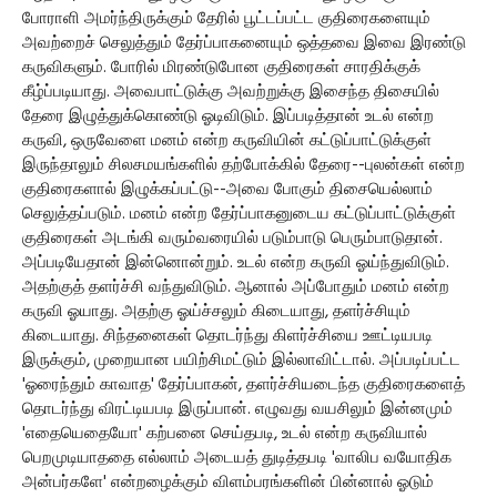
போராளி அமர்ந்திருக்கும் தேரில் பூட்டப்பட்ட குதிரைகளையும்
அவற்றைச் செலுத்தும் தேர்ப்பாகனையும் ஒத்தவை இவை இரண்டு
கருவிகளும். போரில் மிரண்டுபோன குதிரைகள் சாரதிக்குக்
கீழ்ப்படியாது. அவைபாட்டுக்கு அவற்றுக்கு இசைந்த திசையில்
தேரை இழுத்துக்கொண்டு ஓடிவிடும். இப்படித்தான் உடல் என்ற
கருவி, ஒருவேளை மனம் என்ற கருவியின் கட்டுப்பாட்டுக்குள்
இருந்தாலும் சிலசமயங்களில் தற்போக்கில் தேரை--புலன்கள் என்ற
குதிரைகளால் இழுக்கப்பட்டு--அவை போகும் திசையெல்லாம்
செலுத்தப்படும். மனம் என்ற தேர்ப்பாகனுடைய கட்டுப்பாட்டுக்குள்
குதிரைகள் அடங்கி வரும்வரையில் படும்பாடு பெரும்பாடுதான்.
அப்படியேதான் இன்னொன்றும். உடல் என்ற கருவி ஓய்ந்துவிடும்.
அதற்குத் தளர்ச்சி வந்துவிடும். ஆனால் அப்போதும் மனம் என்ற
கருவி ஓயாது. அதற்கு ஓய்ச்சலும் கிடையாது, தளர்ச்சியும்
கிடையாது. சிந்தனைகள் தொடர்ந்து கிளர்ச்சியை ஊட்டியபடி
இருக்கும், முறையான பயிற்சிமட்டும் இல்லாவிட்டால். அப்படிப்பட்ட
'ஓரைந்தும் காவாத' தேர்ப்பாகன், தளர்ச்சியடைந்த குதிரைகளைத்
தொடர்ந்து விரட்டியபடி இருப்பான். எழுவது வயசிலும் இன்னமும்
'எதையெதையோ' கற்பனை செய்தபடி, உடல் என்ற கருவியால்
பெறமுடியாததை எல்லாம் அடையத் துடித்தபடி 'வாலிப வயோதிக
அன்பர்களே' என்றழைக்கும் விளம்பரங்களின் பின்னால் ஓடும்