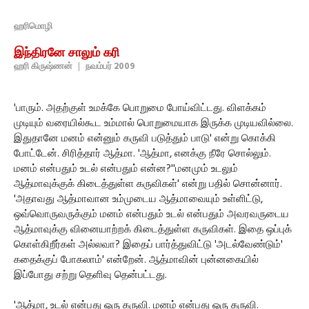
ஹரிமொழி
இந்திரனே சாலும் கரி
ஹரி கிருஷ்ணன்
|
நவம்பர் 2009
'பாரும். அதற்குள் உமக்கே பொறுமை போய்விட்டது. விளக்கம்
முடியும் வரையில்கூட உம்மால் பொறுமையாக இருக்க முடியவில்லை.
இதுதானே மனம் என்னும் கருவி படுத்தும் பாடு' என்று கொக்கி
போட்டேன். சிரித்தார் ஆத்மா. 'ஆத்மா, எனக்கு நீரே சொல்லும்.
மனம் என்பதும் உடல் என்பதும் என்ன?''மனமும் உடலும்
ஆத்மாவுக்குக் கிடைத்துள்ள கருவிகள்' என்று பதில் சொன்னார்.
'அதாவது ஆத்மாவான உம்முடைய ஆத்மாவையும் உள்ளிட்டு,
ஒவ்வொருவருக்கும் மனம் என்பதும் உடல் என்பதும் அவரவருடைய
ஆத்மாவுக்கு வினையாற்றக் கிடைத்துள்ள கருவிகள். இதை ஒப்புக்
கொள்கிறீர்கள் அல்லவா? இதைப் பார்த்துவிட்டு 'அடல்வேண்டும்'
கதைக்குப் போகலாம்' என்றேன். ஆத்மாவின் புன்னகையில்
இப்போது சற்று தெளிவு தென்பட்டது.
'ஆத்மா, உடல் என்பது ஒரு கருவி. மனம் என்பது ஒரு கருவி.