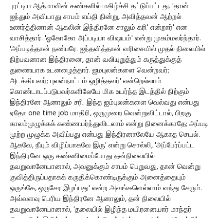
புரட்டிய ஆத்மாவின் கண்களில் மகிழ்ச்சி தட்டுப்பட்டது. 'தான்
ஐந்தும் அவியாது சாபம் எய்தி நின்று, அவித்தவன் ஆற்றல்
உணர்த்தினான் ஆகலின் இந்திரனே சாலும் கரி' என்றார்' என
வாசித்தார். 'ஓகோகோ அப்படியா விஷயம்' என்று முகம்மலர்ந்தார்.
'அப்படித்தான் நண்பரே. ஐந்தவித்தான் வரிசையில் முதல் நிலையில்
நிற்பவனான இந்திரனை, தான் வலியுறுத்தும் கருத்துக்குத்
துணையாக உடனழைத்தார். ஐமபுலன்களை வென்றவர்;
அடக்கியவர்; புலன்நாட்டம் ஒழித்தவர்' என்றெல்லாம்
கொண்டாடப்படுபவர்களிலேயே மிக உயர்ந்த இடத்தில் நிற்கும்
இந்திரனே ஆனாலும் சரி. இந்த ஐம்புலன்களை வெல்வது என்பது
ஏதோ one time job மாதிரி, ஒருமுறை வென்றுவிட்டால், பிறகு
காலம்முழுக்கக் கண்ணயர்ந்துவிடலாம் என்று நினைக்காதே; அப்படி
முற்ற முழுக்க அவிப்பது என்பது இந்திரனாலேயே ஆகாத செயல்.
ஆகவே, நீயும் விழிப்பாகவே இரு' என்று சொல்லி, 'அப்பேர்ப்பட்ட
இந்திரனே ஒரு கண்ணிமைப்போது தன்நிலையில்
தவறுவானேயானால், அவனுக்கும் சாபம் பெறுவது, தான் வென்று
குவித்திருப்பதாகக் கருதிக்கொண்டிருக்கும் அனைத்தையும்
ஒருங்கே, ஒருசேர இழப்பது' என்ற அவங்களெல்லாம் வந்து சேரும்.
அவ்வளவு பெரிய இந்திரனே ஆனாலும், தன் நிலையில்
தவறுவானேயானால், 'தலையில் இழி்ந்த மயிரனையார் மாந்தர்