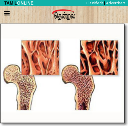
Classifieds
Advertisers
TAMIL
ONLINE
|