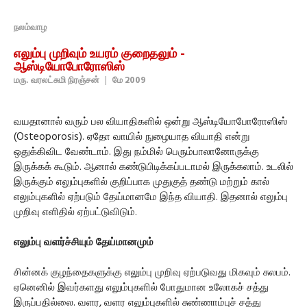
நலம்வாழ
எலும்பு முறிவும் உயரம் குறைதலும் -
ஆஸ்டியோபோரோஸிஸ்
மரு. வரலட்சுமி நிரஞ்சன்
|
மே 2009
வயதானால் வரும் பல வியாதிகளில் ஒன்று ஆஸ்டியோபோரோஸிஸ்
(Osteoporosis). ஏதோ வாயில் நுழையாத வியாதி என்று
ஒதுக்கிவிட வேண்டாம். இது நம்மில் பெரும்பாலானோருக்கு
இருக்கக் கூடும். ஆனால் கண்டுபிடிக்கப்படாமல் இருக்கலாம். உடலில்
இருக்கும் எலும்புகளில் குறிப்பாக முதுகுத் தண்டு மற்றும் கால்
எலும்புகளில் ஏற்படும் தேய்மானமே இந்த வியாதி. இதனால் எலும்பு
முறிவு எளிதில் ஏற்பட்டுவிடும்.
எலும்பு வளர்ச்சியும் தேய்மானமும்
சின்னக் குழந்தைகளுக்கு எலும்பு முறிவு ஏற்படுவது மிகவும் சுலபம்.
ஏனெனில் இவர்களது எலும்புகளில் போதுமான உலோகச் சத்து
இருப்பதில்லை. வளர, வளர எலும்புகளில் சுண்ணாம்புச் சத்து