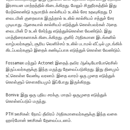
இரசாயன மாற்றத்தில் கிடைக்கிறது. மேலும் சிறுநீரகத்தில் இது
மேற்கொண்டு உருமாறிக் கால்சியம் உடலில் சேர உதவுகிறது. D
வைடமின் குறைவாக இருந்தால் உடலில் கால்சியம் சத்துச் சேர
முடியாது. ஆகையால் கால்சியம் எடுத்துக் கொள்பவர்கள் அதை
வைடமின் D உடன் சேர்ந்து எடுத்துக்கொள்ள வேண்டும். இது
மாத்திரைகளாகக் கிடைக்கிறது. குளிர் அதிகமான இடங்களில்
வாழ்பவர்களும், சூரிய வெளிச்சம் உடலில் படாமல் வீட்டில் முடங்கிக்
கிடப்பவர்களும் இதைக் கண்டிப்பாக எடுத்துக் கொள்ள வேண்டும்.
Fossamax மற்றும் Actonel: இதைத் தவிர ஆஸ்டியோபோரெசிஸ்
இருப்பவர்களுக்கு இந்த மருந்து தேவைப்படுகிறது. இது தினமும்
உட்கொள்ள வேண்டி வரலாம். இதை வாரம் ஒரு முறை எடுத்துக்
கொள்ளும் சௌகரியமும் இப்போது இருக்கிறது.
Boniva: இது ஒரு புதிய சரக்கு. மாதம் ஒருமுறை எடுத்துக்
கொள்ளப்படும் மருந்து.
PTH ஊசிகள்: நோய் தீவிரம் அதிகமானவர்களுக்கு இந்த வகை
ஹார்மோன் ஊசிகள் தேவைப்படலாம்.