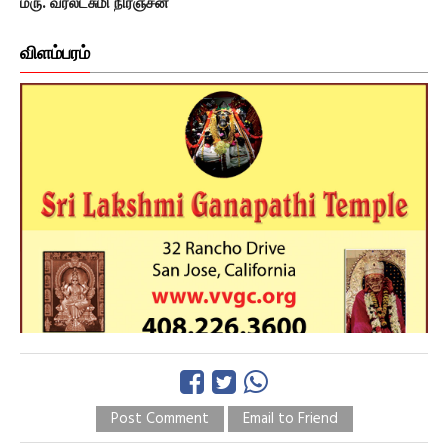
மரு. வரலட்சுமி நிரஞ்சன்
விளம்பரம்
Post Comment
Email to Friend