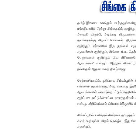
தமிழ் இணைய உலகிலும், மடற்குழுக்களிலு
மலேசியாவில் பிறந்து சிங்கையில் வாழ்ந்த
அமைதி விரும்பி. அடிக்கடி திருவண்ண
தலங்களுக்கு விஜயம் செய்பவர். திருக்
குறித்தும் ஏற்கனவே இரு நூல்கள் எழுதி
ஆலயங்கள் குறித்தும், சிங்கை உட்பட தெற
பெருமைகள் குறித்தும் மிக விரிவானதொ
ஆலயங்கள்' என்னும் அந்நூல் சிங்கப்பூர்
நல்லதோர் ஆதாரமாகத் திகழ்கிறது.
தெற்காசியாவில், குறிப்பாக சிங்கப்பூரில்,
எங்ஙனம் துவங்கியது, அது எவ்வாறு இந்தோ
ஆலயங்களின் வரலாற்றை மட்டும் தெரிவிக்க
குறிப்பாக நாட்டுக்கோட்டை நகரத்தார்கள்
என்பது பற்றியெல்லாம் விரிவாக இந்நூலில் 
சிங்கப்பூரில் வசிக்கும் சீனர்கள் தமிழர
அவர் கூறியுள்ள விதம் நெகிழ்வு. இது ப
அவசியம்.