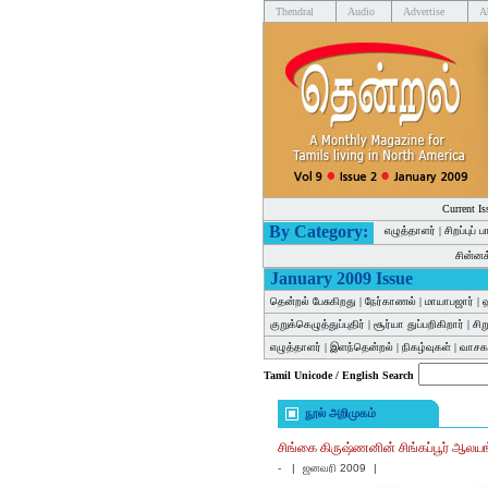
Thendral
Audio
Advertise
A
Current Is
By Category:
எழுத்தாளர்
|
சிறப்புப் 
சின்ன
January 2009 Issue
தென்றல் பேசுகிறது
|
நேர்காணல்
|
மாயாபஜார்
|
குறுக்கெழுத்துப்புதிர்
|
சூர்யா துப்பறிகிறார்
|
சி
எழுத்தாளர்
|
இளந்தென்றல்
|
நிகழ்வுகள்
|
வாசகர
Tamil Unicode / English Search
நூல் அறிமுகம்
சிங்கை கிருஷ்ணனின் சிங்கப்பூர் ஆலய
-
|
ஜனவரி 2009
|