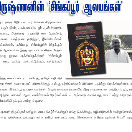
ம் நன்கு அறியப்பட்டவர் சிங்கை கிருஷ்ணன்.
ு வரும் இவர், அடிப்படையில் ஓர் ஆன்மீகவாதி.
ாமலை, ஆய்க்குடி, சதுரகிரி என ஆன்மீகத்
கயிலாய யாத்திரை குறித்தும், இலக்கியங்கள்
யுள்ளார். தற்போது சிங்கப்பூரில் இருக்கும்
்கு ஆசியாவில் இந்துமதம் பரவிய விதம், அதன்
ரு நூலை ஆக்கியிருக்கிறார். 'சிங்கப்பூர்
 வாழ் தமிழர் பண்பாட்டுக்கும், பக்திக்கும்
 இந்து சமயம் எப்படிப் பரவியது, தமிழர் வழிபாடு
-சீனக் கலாசாரமாய் பரிணமித்தது என்பது பற்றியெல்லாம் விரிவாக ஆய்ந்து விளக்கியுள்ளார். சிங
ாமல், சிங்கப்பூர் நாட்டின் வளர்ச்சி, அதன் தடைக்கற்களையே அது சாதனையாக மாற்றிய விதம், தம
 ஆற்றிய பணிகள், ஆலய வளர்ச்சியில் அவர்கள் காட்டிய அக்கறை, அவர்களது சமயப் பற்று, தொழில் 
விளக்கியிருக்கும் பாங்கு அருமை.
்தம் ஆலயத் திருவிழாக்களிலும், சமய நிகழ்ச்சிகளிலும் பங்கு கொள்வது, வழிபாடுகளில் கலந்து கொள்வ
ோன்று ஒவ்வொரு நாட்டிலும் உள்ள தமிழர் தம் வாழ்முறை, ஆலயங்கள் குறித்த நூல்கள் வெளி வர