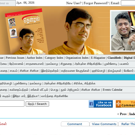
ஆக. 06, 2026
New User?
|
Forgot Password?
| Email:
bout us
sue
|
Previous Issues
|
Author Index
|
Category Index
|
Organization Index
|
E-Magazine
|
Classifieds
|
Digital
பார்வை
|
நேர்காணல்
|
சாதனையாளர்
|
நலம்வாழ
|
சிறுகதை
|
அன்புள்ள சிநேகிதியே
|
முன்னோடி
|
பயணம்
க்கதை
|
சமயம்
|
சினிமா சினிமா
|
இளந்தென்றல்
|
கதிரவனை கேளுங்கள்
|
ஹரிமொழி
|
நிகழ்வுகள்
|
மேலோர் 
ஹரிமொழி
|
முன்னோடி
|
நலம்வாழ
|
அன்புள்ள சிநேகிதியே
|
சிரிக்க, சிந்திக்க
றுகதை
|
கவிதைப்பந்தல்
|
எங்கள் வீட்டில்
|
பொது
|
நூல் அறிமுகம்
|
சினிமா சினிமா
|
Events Calendar
் கடிதம்
|
இதோ பார், இந்தியா!
|
வார்த்தை சிறகினிலே
< Prev
|
Ind
ங்கள்