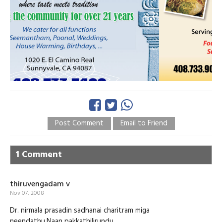
Post Comment
Email to Friend
1 Comment
thiruvengadam v
Nov 07, 2008
Dr. nirmala prasadin sadhanai charitram miga
neendathu.Naan pakkathilirundu