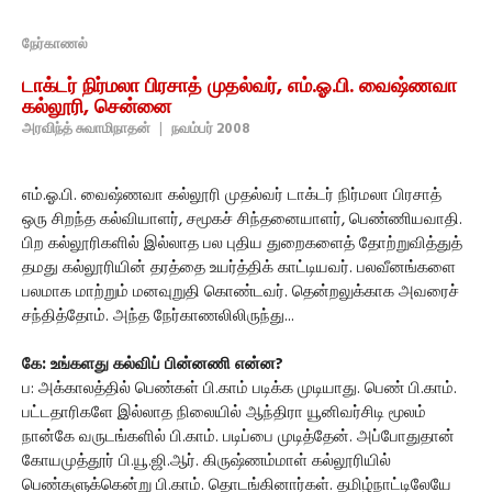
நேர்காணல்
டாக்டர் நிர்மலா பிரசாத் முதல்வர், எம்.ஓ.பி. வைஷ்ணவா
கல்லூரி, சென்னை
அரவிந்த் சுவாமிநாதன்
|
நவம்பர் 2008
எம்.ஓ.பி. வைஷ்ணவா கல்லூரி முதல்வர் டாக்டர் நிர்மலா பிரசாத்
ஒரு சிறந்த கல்வியாளர், சமூகச் சிந்தனையாளர், பெண்ணியவாதி.
பிற கல்லூரிகளில் இல்லாத பல புதிய துறைகளைத் தோற்றுவித்துத்
தமது கல்லூரியின் தரத்தை உயர்த்திக் காட்டியவர். பலவீனங்களை
பலமாக மாற்றும் மனவுறுதி கொண்டவர். தென்றலுக்காக அவரைச்
சந்தித்தோம். அந்த நேர்காணலிலிருந்து...
கே: உங்களது கல்விப் பின்னணி என்ன?
ப: அக்காலத்தில் பெண்கள் பி.காம் படிக்க முடியாது. பெண் பி.காம்.
பட்டதாரிகளே இல்லாத நிலையில் ஆந்திரா யூனிவர்சிடி மூலம்
நான்கே வருடங்களில் பி.காம். படிப்பை முடித்தேன். அப்போதுதான்
கோயமுத்தூர் பி.யூ.ஜி.ஆர். கிருஷ்ணம்மாள் கல்லூரியில்
பெண்களுக்கென்று பி.காம். தொடங்கினார்கள். தமிழ்நாட்டிலேயே