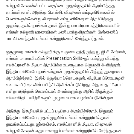
கம்யூனிகேஷன்ஸ் பட்ட வகுப்பை முதன்முதலில் ஆரம்பித்தது
நாங்கள்தான். அடுத்து பி.எஸ்சி. விஷுவல் கம்யூனிகேஷன்ஸ்.
பெண்களுக்கென்று விஷுவல் கம்யூனிகேஷன் ஆரம்பித்தது
முதன்முதலில் நாங்கள் தான்.இன்று பல பிரபல பத்திரிகைகளில்
எங்கள் கல்லூரி மாணவிகள் பணியாற்றுகிறார்கள். பின்னணிப்
பாடகி சைந்தவி எங்கள் கல்லூரியைச் சேர்ந்தவர்தான்.
ஒருமுறை எங்கள் கல்லூரிக்கு வருகை தந்திருந்த யூ.ஜி.சி சேர்மன்,
எங்கள் மாணவியரின் Presentation Skills-ஐப் பார்த்து வியந்து
எலக்ட்ரானிக் மீடியா ஆரம்பிக்க உடனடியாக அனுமதி அளித்தார்.
இந்தியாவிலேயே நாங்கள்தான் முதன்முதலில் அந்தத் துறையை
ஆரம்பித்தோம். இதில் ஆடியோ ப்ரொடக்ஷன், வீடியோ ப்ரொடக்ஷன்
என பல பிரிவுகளில் பயிற்சி அளிக்கப்படுகிறது. அதாவது 'மீடியா'
என்று எடுத்துக் கொண்டால் அவர்களுக்கு அதில் இருக்கும்
எல்லாவிதப் பயிற்சிகளும் முழுமையாக வழங்கப்படுகின்றன.
அடுத்து இதழியலில் பட்டப் படிப்பை ஆரம்பித்தோம். இதுவும்
இந்தியாவிலேயே முதன்முதலில் எங்கள் கல்லூரியில்தான்
துவங்கப்பட்டது. ஜர்னலிசம், எலக்ட்ரானிக் மீடியா, விஷுவல்
கம்யூனிகேஷன் எதுவானாலும் எங்கள் கல்லூரியில் சேர்ந்துதான்