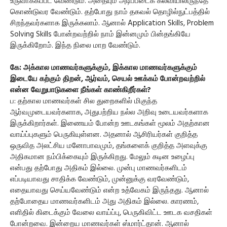
உருவாக்கப்பட வேண்டும். அதையும் அடிப்படைக் கல்வியிலிருந்தே
கொண்டுவர வேண்டும். தற்போது நாம் தகவல் தொழில்நுட்பத்தில்
சிறந்தவர்களாக இருக்கலாம். ஆனால் Application Skills, Problem
Solving Skills போன்றவற்றில் நாம் இன்னமும் பின்தங்கியே
இருக்கிறோம். இந்த நிலை மாற வேண்டும்.
கே: அக்கால மாணவர்களுக்கும், இக்கால மாணவர்களுக்கும்
இடையே கற்கும் திறன், ஆர்வம், செயல் ஊக்கம் போன்றவற்றில்
என்ன வேறுபாடுகளை நீங்கள் காண்கிறீர்கள்?
ப: தற்கால மாணவர்கள் சில துறைகளில் மிகுந்த
ஆர்வமுடையவர்களாக, அதுபற்றிய நல்ல அறிவு உடையவர்களாக
இருக்கிறார்கள். இணையம் போன்ற ஊடகங்கள் மூலம் அதற்கான
வாய்ப்புகளும் பெருகியுள்ளன. அதனால் ஆசிரியர்கள் குறித்த
ஒருவித அலட்சிய மனோபாவமும், தங்களைக் குறித்த அளவுக்கு
அதிகமான நம்பிக்கையும் இருக்கிறது. மேலும் கடின உழைப்பு
என்பது தற்போது அதிகம் இல்லை. முன்பு மாணவர்களிடம்
எப்படியாவது சாதிக்க வேண்டும், முன்னுக்கு வரவேண்டும்,
எதையாவது செய்யவேண்டும் என்ற உத்வேகம் இருந்தது. ஆனால்
தற்போதைய மாணவர்களிடம் அது அதிகம் இல்லை. காரணம்,
எளிதில் கிடைக்கும் வேலை வாய்ப்பு, பெருகிவிட்ட ஊடக வசதிகள்
போன்றவை. இன்றைய மாணவர்கள் ஸ்மார்ட்தான். ஆனால்