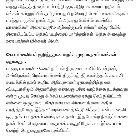
வந்து அந்தத் திரைப்படம் பற்றி ஒரு அறிமுக உரையாற்றினார்.
எங்கள் கல்லூரியில் தமிழல்லாத பிற மொழி பேசும் மாணவிகளும்
படித்து வருகின்றனர். ஆனால் அவரது பேச்சில் மயங்கிய
மாணவிகள் அனைவருமே ஆர்வத்துடன் எங்கள் கல்லூரியில்
திரையிடப்பட்ட அந்தப் படத்தைப் பார்த்தார்கள். அந்த அளவுக்கு
உரையாற்றல் மிக்கவர் அவர்.
கே: மாணவிகள் குறித்ததான மறக்க முடியாத சம்பவங்கள்
ஏதாவது...
ப: ஒரு மாணவி - வெளிநாட்டில் திருமண மாகிச் சென்றவர்,
அங்கிருக்கப் பிடிக்காமல் ஊர் திரும்பத் தீர்மானித்தார். கடைசி
சமயத்தில் நான் கூறிய அறிவுரைகள் ஞாபகத்திற்கு வர,
எப்படியாகிலும் அனுசரித்து கணவனுடனே வாழ்க்கை நடத்துவது
என்று முடிவு செய்து அந்தப் பயணத்தை ரத்து செய்துவிட்டார்.
என்னை ஒருமுறை யதேச்சையாக விமான நிலையத்தில்
சந்தித்தபோது இந்த விவரங்களைத் தெரிவித்தார். என் மாணவி
ஒரு தங்கப் பதக்கம் வாங்குவதைவிட இதுபோன்ற நிகழ்ச்சிகளை
நான் மிகப் பெருமையானதாகக் கருதுகிறேன். வாழ்க்கையில்
வெற்றி பெறுவதுதானே முக்கியம்!