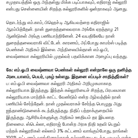
சமுதாயத்தில் ஒரு அந்தஸ்து மிக்க படிப்பாகவும், எதிராஜ் கல்லூரி
என்பது சென்னையின் சிறந்த கல்லூரிகளில் ஒன்றாகவும் ஆனது.
தொடர்ந்து எம்.காம், பிஹெச்.டி ஆகியவற்றை எதிராஜில்
ஆரம்பித்தேன். நான் துறைத்தலைவராக அங்கே ஏறத்தாழ 21
ஆண்டுகள் அங்கு பணியாற்றினேன். 24 வயதிலேயே நான்
துறைத்தலைவராகி விட்டேன். காரணம், அப்போது காமர்ஸ் படித்த
பெண்கள் அதிகம் இல்லை. அந்நிலையில்தான் எம்.ஓ.பி,
வைஷ்ணவா கல்லூரியில் முதல்வர் பதவிக்கான அழைப்பு வந்தது.
கே: எம்.ஓ.பி வைஷ்ணவா பெண்கள் கல்லூரி என்றாலே ஒரு தனித்த
அடையாளம், பெயர், புகழ் உள்ளது. இதனை எப்படிச் சாதித்தீர்கள்?
ப: எம்.ஓ.பி வைஷ்ணவா கல்லூரி அதிகம் அறிமுகமாகாத
கல்லூரியாக இருந்தது. இந்தக் கல்லூரியைச் சிறந்த, பிரபலமான
கல்லூரியாக மாற்றிக் காட்ட வேண்டும் என்ற ஆர்வத்தில் நான்
பணியில் சேர்ந்தேன். நான் முதல்வராகச் சேர்ந்த பொழுது அது
ஐந்தாண்டுகளைக் கடந்திருந்தது. நிதிப் பற்றாக்குறையில்
இருந்தது. ஆசிரியர்களுக்கு அதிகம் ஊதியம் தர இயலாத
நிலைமை. ஸ்டெல்லா, எதிராஜ் போன்ற அரசு நிதி உதவி பெறும்
மற்றக் கல்லூரிகள் எல்லாம் 3% கட்டணம் வாங்கும்போது, நாங்கள்
100% கட்டணம் வாங்கினால்தான் கல்லூரியை நடத்த முடியும் என்ற