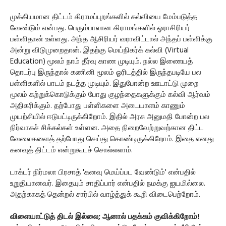
முக்கியமான திட்டம் கிராமப்புறங்களில் கல்வியை மேம்படுத்த
வேண்டும் என்பது. பெரும்பாலான கிராமங்களில் ஓராசிரியர்
பள்ளிதான் உள்ளது. அந்த ஆசிரியர் வராவிட்டால் அந்தப் பள்ளிக்கு
அன்று விடுமுறைதான். இதற்கு மெய்நிகர்க் கல்வி (Virtual
Education) மூலம் நாம் தீர்வு காண முடியும். நல்ல இணையத்
தொடர்பு இருந்தால் கணினி மூலம் ஓரிடத்தில் இருந்தபடியே பல
பள்ளிகளில் பாடம் நடத்த முடியும். இதுபோன்ற ஊடாட்டு முறை
மூலம் கற்றுக்கொடுக்கும் போது குழந்தைகளுக்கும் கல்வி ஆர்வம்
அதிகரிக்கும். தற்போது பள்ளிகளை அடையாளம் காணும்
முயற்சியில் ஈடுபட்டிருக்கிறோம். இதில் அரசு அனுமதி போன்ற பல
நிர்வாகச் சிக்கல்கள் உள்ளன. அதை நிறைவேற்றுவற்கான திட்ட
வேலைகளைத் தற்போது செய்து கொண்டிருக்கிறோம். இதை எனது
கனவுத் திட்டம் என்றுகூடச் சொல்லலாம்.
டாக்டர் நிர்மலா பிரசாத் 'கனவு மெய்ப்பட வேண்டும்' என்பதில்
உறுதியானவர். இதையும் சாதிப்பார் என்பதில் நமக்கு ஐயமில்லை.
அதற்காகத் தென்றல் சார்பில் வாழ்த்துக் கூறி விடைபெற்றோம்.
விளையாட்டுத் திடல் இல்லை; ஆனால் பதக்கம் குவிக்கிறோம்!