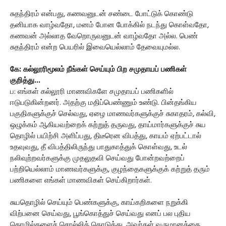
சுதந்திரம் என்பது, கணவனுடன் சண்டை போட்டுக் கொண்டு
தனியாக வாழ்வதோ, மனம் போன போக்கில் நடந்து கொள்வதோ,
கணவன் அல்லாத வேறொருவனுடன் வாழ்வதோ அல்ல. பெண்
சுதந்திரம் என்ற பெயரில் இவையெல்லாம் தேவையுமல்ல.
கே: கல்லூரிமூலம் நீங்கள் செய்யும் பிற சமுதாயப் பணிகள்
குறித்து...
ப: எங்கள் கல்லூரி மாணவிகளே சமுதாயப் பணிகளில்
ஈடுபடுகின்றனர். அதற்கு மதிப்பெண்ணும் உண்டு. பின்தங்கிய
பகுதிகளுக்குச் செல்வது, ஏழை மாணவர்களுக்குச் சுகாதரம், கல்வி,
ஒழுக்கம் ஆகியவற்றைக் கற்றுத் தருவது, தாய்மார்களுக்குச் சுய
தொழில் பயிற்சி அளிப்பது, திடீரென விபத்து, காயம் ஏற்பட்டால்
உதவுவது, தீ விபத்திலிருந்து பாதுகாத்துக் கொள்வது, உடல்
நலிவுற்றவர்களுக்கு முதலுதவி செய்வது போன்றவற்றைப்
பற்றியெல்லாம் மாணவர்களுக்கு, குழந்தைகளுக்குக் கற்றுத் தரும்
பணிகளை எங்கள் மாணவிகள் செய்கிறார்கள்.
சுயதொழில் செய்யும் பெண்களுக்கு, காய்கறிகளை நறுக்கி
விற்பனை செய்வது, பூங்கொத்துச் செய்வது எனப் பல புதிய
தொழில்களைச் சொல்லிக் கொடுத்து, அவர்கள் வருமானத்தை