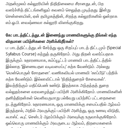
அதன்மூலம் கல்லூரியின் நிதிநிலைமை சீரானதுடன், பிற
வளர்ச்சித் திட்டங்களிலும் கவனம் செலுத்த முடிந்தது. இன்று
சென்னையின், ஏன் தமிழகத்தின், சிறந்த கல்லூரிகளில் ஒன்றாக
எம்.ஓ.பி. வைஷ்ணவா கல்லூரி விளங்குகிறது.
கே: பாடத்திட்டத்துடன் இணைந்து மாணவிகளுக்கு நீங்கள் எந்த
விதமான பயிற்சிகளை அளிக்கிறீர்கள்?
ப: பாடத்திட்டத்துடன் சேர்த்து ஒரு சிறப்புப் பாடத் திட்டமும் (Special
Syllabus Course) கற்றுத் தருகிறோம். அது திறன் வளர்ப்பதாக
இருக்கும். உதாரணமாக, கம்ப்யூட்டர் மாணவி பாடத்திட்டத்தில்
இல்லாத 'இணையதள வடிவமைப்பு' கற்க வேண்டும். அல்லது
‘மென்பொருள் சோதனை'. வணிகவியல் மாணவி ‘காப்பீடு' பற்றிக்
கற்க வேண்டும். இல்லாவிட்டால் 'நிதித்துறைச் சேவைகள்'.
இவற்றிற்கும் மதிப்பெண் உண்டு. இதற்காக அந்தந்தத் துறை
வல்லுநர்களை வரவழைத்துப் பயிற்சி அளிக்கிறோம். மாணவிகளின்
தனித்திறன்கள் வெளிவருமாறு பல்வேறு பயிற்சிப் பட்டறைகளை
நடத்துகிறோம். உதாரணமாக, ஒரு மாணவிக்கு சமைப்பதில் ஆர்வம்
இருந்தால், அதில் அவருக்குப் பயிற்சி அளித்து, ஒரு உணவு விடுதி,
ஃபாஸ்ட் ஃபுட் சென்டர் ஆரம்பிக்கும் அளவுக்கு உருவாக்குகிறோம்.
ஒவ்வொரு மாணவிக்கும் அவருடைய ஆர்வம், திறமைகளைக்