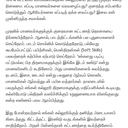
நிலைமை. எப்படி மாணவர்களை வரவழைப்பது? குறைந்த சம்பளமே
கொடுத்தும் ஆசிரியர்களை எப்படித் தக்க வைப்பது? இவை என்
முன்னிருந்த சவால்கள்.
முதலில் மாணவர்களுக்குக் குறைவான கட்டணத் தொகையை
நிர்ணயித்தோம். ஆனால், பாடத்திட்டங்களில் பல புதுமைகளைச்
செய்தோம். பாடம் சொல்லிக் கொடுத்ததோடு, பல்வேறு
சுயமேம்பாட்டுப் பயிற்சிகள், மென்திறன்கள் (Soft Skills)
பலவற்றைக் கற்பிக்க ஏற்பாடு செய்தோம். 'உங்களது படிப்பு
மட்டுமல்ல; பிற திறமைகளுக்கும் இங்கே இடம் உண்டு' என்று
மாணவிகளிடம் கூறினோம். அது மாணவிகளைக் கவர்ந்தது.
நடனம், இசை, ஊடகம் என்று பலதுறை ஆர்வம் கொண்ட
மாணவிகள் ஆர்வத்துடன் பயில வந்தார்கள். நாளடைவில்
பலருக்கும் எங்கள் கல்லூரி திறமைகளுக்கு மதிப்பளிக்கக் கூடியது,
கல்வியோடு பல்திறன் வளர்ச்சிக்கும் உறுதுணையாக விளங்குவது
என்ற எண்ணம் பரவ ஆரம்பித்தது.
இது போன்றவற்றால் எங்கள் கல்லூரிக்குத் தனித்த அடையாளம்
கிடைத்தது. கிட்டத்தட்ட இரண்டு வருடங்களில் இவற்றைச்
சாதித்தோம். அதன் பின்னர்தான் கட்டணத்தை உயர்த்தினோம்.