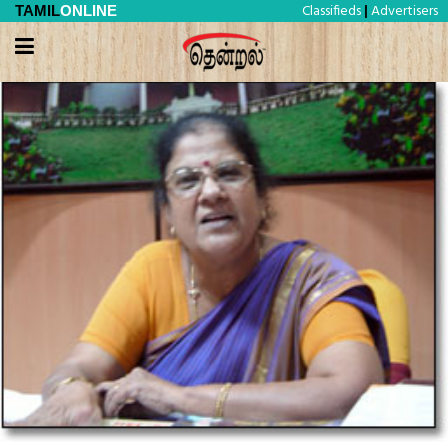
Classifieds
Advertisers
TAMIL
ONLINE
|