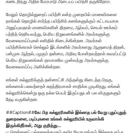
கண்டறிந்து அதில் மேம்பாடு அடையப் பயிற்சி தருகிறோம்.
மேலும் தொழில்துறைப் பயிற்சி என்ற முறையில் மாணவிகளை
நாங்கள் தொழில் சார்ந்த பயிற்சிக் களங்களுக்கும் கட்டாயமாக
அனுப்புவதால் மாணவிகளின் திறமை, ஆர்வம், செயல் ஊக்கம்
பற்றித் தெரியவந்து, பெரிய நிறுவனங்களில் அவர்களுக்கு
வேலைவாய்ப்புகள் எளிதில் கிடைக்கின்றன. அவர்கள்
பயிற்சிக்காகச் செல்லும் இடங்களில் அவர்களது ஆளுமைத் திறன்,
பன்முக ஆற்றல், பழகும் தன்மை, அறிவு போன்றவற்றால் கவரப்பட்டு
பெரிய நிறுவனங்கள் தாமாகவே முன்வந்து அவர்களுக்கு
வேலைவாய்ப்பு அளிக்கின்றன.
எங்கள் கல்லூரிக்குத் தன்னாட்சி அந்தஸ்து கிடைத்த பிறகு,
எங்களால் பலவற்றைச் சுதந்திரமாகச் சாதிக்க முடிகிறது. எங்கள்
கல்லூரிக்கென்று ஒரு நல்ல பெயர் இருப்பதுடன் பல விருதுகளும்
தேடி வருகின்றன.
##Caption##
கே: பிற கல்லூரிகளில் இல்லாத பல் வேறு புதுப்புதுத்
துறைகளை, படிப்புகளை உங்கள் கல்லூரியில் உருவாக்கி
இருக்கிறீர்கள், அது குறித்து...
ப: சென்னைப் பல்கலைக்கழகம் தவிர வேறு எங்கும் இல்லாத எம்.ஏ.