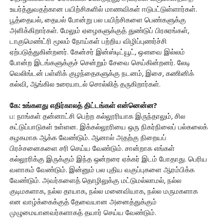
உயர்த்துவதற்கான பயிற்சிகளில் மாணவிகள் ஈடுபட்டுள்ளார்கள்.
பூத்தையல், தையல் போன்று பல பயிற்சிகளை பெண்களுக்கு
அளிக்கிறார்கள். மேலும் ஏழைகளுக்குத் துண்டுப் பிரசுரங்கள்,
டாகுமெண்ட்ரி மூலம் நோய்கள் பற்றிய விழிப்புணர்ச்சி
ஏற்படுத்துகின்றனர். கேன்சர் இன்ஸ்டிட்யூட், ஔவை இல்லம்
போன்ற இடங்களுக்குச் சென்றும் சேவை செய்கின்றனர். லேடி
வெலிங்டன் பள்ளிக் குழந்தைகளுக்கு நடனம், இசை, கணினிக்
கல்வி, ஆங்கில உரையாடல் சொல்லித் தருகிறார்கள்.
கே: உங்களது எதிர்காலத் திட்டங்கள் என்னென்ன?
ப: நாங்கள் தன்னாட்சி பெற்ற கல்லூரியாக இருந்தாலும், சில
கட்டுப்பாடுகள் உள்ளன. இக்கல்லூரியை ஒரு நிகர்நிலைப் பல்கலைக்
கழகமாக ஆக்க வேண்டும். ஆனால் அதற்கு நிறையப்
பிரச்சனைகளை சரி செய்ய வேண்டும். சான்றாக எங்கள்
கல்லூரிக்கு இருக்கும் இந்த ஒன்றரை ஏக்கர் இடம் போதாது. பெரிய
வளாகம் வேண்டும். இன்னும் பல புதிய வகுப்புகளை ஆரம்பிக்க
வேண்டும். அவர்களைத் தொழிலுக்கு மட்டுமல்லாமல், நல்ல
குடிமகளாக, நல்ல தாயாக, நல்ல மனைவியாக, நல்ல மருமகளாக
என வாழ்க்கைக்குத் தேவையான அனைத்துக்கும்
முழுமையானவர்களாகத் தயார் செய்ய வேண்டும்.