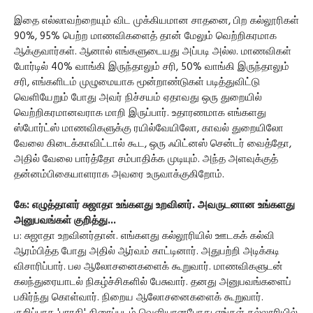
இதை எல்லாவற்றையும் விட முக்கியமான சாதனை, பிற கல்லூரிகள்
90%, 95% பெற்ற மாணவிகளைத் தான் மேலும் வெற்றிகரமாக
ஆக்குவார்கள். ஆனால் எங்களுடையது அப்படி அல்ல. மாணவிகள்
போர்டில் 40% வாங்கி இருந்தாலும் சரி, 50% வாங்கி இருந்தாலும்
சரி, எங்களிடம் முழுமையாக மூன்றாண்டுகள் படித்துவிட்டு
வெளியேறும் போது அவர் நிச்சயம் ஏதாவது ஒரு துறையில்
வெற்றிகரமானவராக மாறி இருப்பார். உதாரணமாக எங்களது
ஸ்போர்ட்ஸ் மாணவிகளுக்கு ரயில்வேயிலோ, காவல் துறையிலோ
வேலை கிடைக்காவிட்டால் கூட, ஒரு ஃபிட்னஸ் சென்டர் வைத்தோ,
அதில் வேலை பார்த்தோ சம்பாதிக்க முடியும். அந்த அளவுக்குத்
தன்னம்பிகையாளராக அவரை உருவாக்குகிறோம்.
கே: எழுத்தாளர் சுஜாதா உங்களது உறவினர். அவருடனான உங்களது
அனுபவங்கள் குறித்து...
ப: சுஜாதா உறவினர்தான். எங்களது கல்லூரியில் ஊடகக் கல்வி
ஆரம்பித்த போது அதில் ஆர்வம் காட்டினார். அதுபற்றி அடிக்கடி
விசாரிப்பார். பல ஆலோசனைகளைக் கூறுவார். மாணவிகளுடன்
கலந்துரையாடல் நிகழ்ச்சிகளில் பேசுவார். தனது அனுபவங்களைப்
பகிர்ந்து கொள்வார். நிறைய ஆலோசனைகளைக் கூறுவார்.
குறிப்பாக 'பாரதி' திரைப்படம் வெளியானபோது எங்கள் கல்லூரியில்