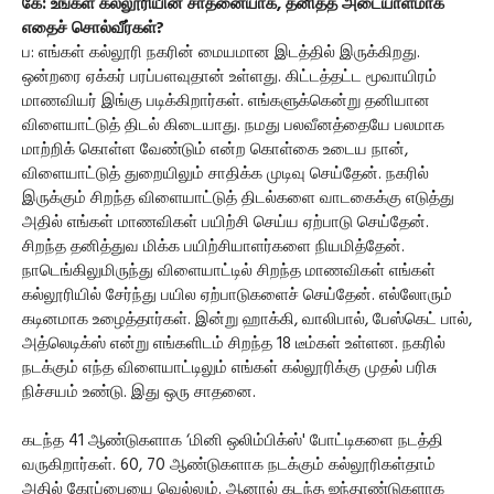
கே: உங்கள் கல்லூரியின் சாதனையாக, தனித்த அடையாளமாக
எதைச் சொல்வீர்கள்?
ப: எங்கள் கல்லூரி நகரின் மையமான இடத்தில் இருக்கிறது.
ஒன்றரை ஏக்கர் பரப்பளவுதான் உள்ளது. கிட்டத்தட்ட மூவாயிரம்
மாணவியர் இங்கு படிக்கிறார்கள். எங்களுக்கென்று தனியான
விளையாட்டுத் திடல் கிடையாது. நமது பலவீனத்தையே பலமாக
மாற்றிக் கொள்ள வேண்டும் என்ற கொள்கை உடைய நான்,
விளையாட்டுத் துறையிலும் சாதிக்க முடிவு செய்தேன். நகரில்
இருக்கும் சிறந்த விளையாட்டுத் திடல்களை வாடகைக்கு எடுத்து
அதில் எங்கள் மாணவிகள் பயிற்சி செய்ய ஏற்பாடு செய்தேன்.
சிறந்த தனித்துவ மிக்க பயிற்சியாளர்களை நியமித்தேன்.
நாடெங்கிலுமிருந்து விளையாட்டில் சிறந்த மாணவிகள் எங்கள்
கல்லூரியில் சேர்ந்து பயில ஏற்பாடுகளைச் செய்தேன். எல்லோரும்
கடினமாக உழைத்தார்கள். இன்று ஹாக்கி, வாலிபால், பேஸ்கெட் பால்,
அத்லெடிக்ஸ் என்று எங்களிடம் சிறந்த 18 டீம்கள் உள்ளன. நகரில்
நடக்கும் எந்த விளையாட்டிலும் எங்கள் கல்லூரிக்கு முதல் பரிசு
நிச்சயம் உண்டு. இது ஒரு சாதனை.
கடந்த 41 ஆண்டுகளாக ‘மினி ஒலிம்பிக்ஸ்' போட்டிகளை நடத்தி
வருகிறார்கள். 60, 70 ஆண்டுகளாக நடக்கும் கல்லூரிகள்தாம்
அதில் கோப்பையை வெல்லும். ஆனால் கடந்த ஐந்தாண்டுகளாக