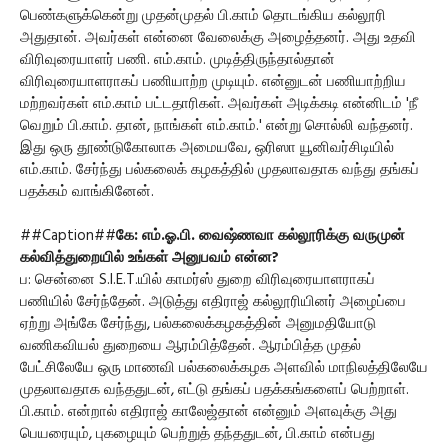
பெண்களுக்கென்று முதன்முதல் பி.காம் தொடங்கிய கல்லூரி
அதுதான். அவர்கள் என்னை வேலைக்கு அழைத்தனர். அது உதவி
விரிவுரையாளர் பணி. எம்.காம். முடித்திருந்தால்தான்
விரிவுரையாளராகப் பணியாற்ற முடியும். என்னுடன் பணியாற்றிய
மற்றவர்கள் எம்.காம் பட்டதாரிகள். அவர்கள் அடிக்கடி என்னிடம் 'நீ
வெறும் பி.காம். தான், நாங்கள் எம்.காம்.' என்று சொல்லி வந்தனர்.
இது ஒரு தூண்டுகோலாக அமையவே, ஒரிஸா யூனிவர்சிடியில்
எம்.காம். சேர்ந்து பல்கலைக் கழகத்தில் முதலாவதாக வந்து தங்கப்
பதக்கம் வாங்கினேன்.
##Caption##
கே: எம்.ஓ.பி. வைஷ்ணவா கல்லூரிக்கு வருமுன்
கல்வித்துறையில் உங்கள் அனுபவம் என்ன?
ப: சென்னை S.I.E.T.யில் காமர்ஸ் துறை விரிவுரையாளராகப்
பணியில் சேர்ந்தேன். அடுத்து எதிராஜ் கல்லூரியினர் அழைப்பை
ஏற்று அங்கே சேர்ந்து, பல்கலைக்கழகத்தின் அனுமதியோடு
வணிகவியல் துறையை ஆரம்பித்தேன். ஆரம்பித்த முதல்
பேட்சிலேயே ஒரு மாணவி பல்கலைக்கழக அளவில் மாநிலத்திலேயே
முதலாவதாக வந்ததுடன், எட்டு தங்கப் பதக்கங்களைப் பெற்றாள்.
பி.காம். என்றால் எதிராஜ் காலேஜ்தான் என்னும் அளவுக்கு அது
பெயரையும், புகழையும் பெற்றுத் தந்ததுடன், பி.காம் என்பது