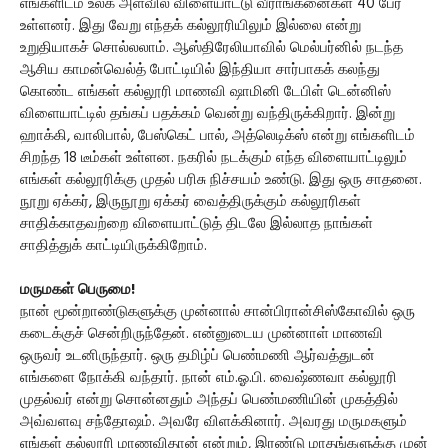
எங்களிடம் உலக அளவில் விளையாட்டு வீராங்கனைகள் 40 பேர்
உள்ளனர். இது வேறு எந்தக் கல்லூரியிலும் இல்லை என்று
உறுதியாகச் சொல்லலாம். ஆஸ்திரேலியாவில் மெல்பர்னில் நடந்த
ஆசிய காமன்வெல்த் போட்டியில் இந்தியா சார்பாகக் கலந்து
கொண்ட எங்கள் கல்லூரி மாணவி ஷாமினி டேபிள் டென்னிஸ்
விளையாட்டில் தங்கப் பதக்கம் வென்று வந்திருக்கிறார். இன்று
ஹாக்கி, வாலிபால், பேஸ்கெட் பால், அத்லெடிக்ஸ் என்று எங்களிடம்
சிறந்த 18 டீம்கள் உள்ளன. நகரில் நடக்கும் எந்த விளையாட்டிலும்
எங்கள் கல்லூரிக்கு முதல் பரிசு நிச்சயம் உண்டு. இது ஒரு சாதனை.
நூறு ஏக்கர், இருநூறு ஏக்கர் வைத்திருக்கும் கல்லூரிகள்
சாதிக்காதவற்றை விளையாட்டுத் திடலே இல்லாத நாங்கள்
சாதித்துக் காட்டியிருக்கிறோம்.
மருமகள் பெருமை!
நான் மூன்றாண்டுகளுக்கு முன்னால் சான்பிரான்சிஸ்கோவில் ஒரு
கடைக்குச் சென்றிருந்தேன். என்னுடைய முன்னாள் மாணவி
ஒருவர் உடனிருந்தார். ஒரு தமிழ்ப் பெண்மணி ஆர்வத்துடன்
எங்களை நோக்கி வந்தார். நான் எம்.ஓ.பி. வைஷ்ணவா கல்லூரி
முதல்வர் என்று சொன்னதும் அந்தப் பெண்மணியின் முகத்தில்
அவ்வளவு சந்தோஷம். அவரே விளக்கினார். அவரது மருமகளும்
எங்கள் கல்லூரி மாணவிதான் என்றும், இரண்டு மாதங்களுக்கு முன்