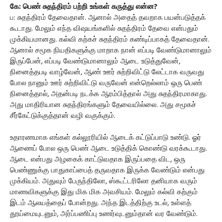
கே: பெண் சுதந்திரம் பற்றி உங்கள் கருத்து என்ன?
ப: சுதந்திரம் தேவைதான். ஆனால் அதைத் தவறாக பயன்படுத்தக்
கூடாது. மேலும் எந்த விஷயங்களில் சுதந்திரம் தேவை என்பதும்
முக்கியமானது. கல்வி கற்கச் சுதந்திரம் கண்டிப்பாகத் தேவைதான்.
ஆனால் சமூக நியதிகளுக்கு மாறாக நான் எப்படி வேண்டுமானாலும்
இருப்பேன், எப்படி வேண்டுமானாலும் ஆடை உடுத்துவேன்,
நினைத்தபடி வாழ்வேன், ஆண் ஊர் சுற்றிவிட்டு லேட்டாக வருவது
போல நானும் ஊர் சுற்றிவிட்டு வருவேன் என்றெல்லாம் ஒரு பெண்
நினைத்தால், அதன்படி நடக்க ஆரம்பித்தால் அது சுதந்திரமாகாது.
அது மாதிரியான சுதந்திரங்களும் தேவையில்லை. அது சமூகச்
சீர்கேட்டுக்குத்தான் வழி வகுக்கும்.
உதாரணமாக எங்கள் கல்லூரியில் ஆடைக் கட்டுப்பாடு உண்டு. ஓர்
ஆணைப் போல ஒரு பெண் ஆடை உடுத்திக் கொண்டு வரக்கூடாது.
ஆடை என்பது அழகைக் காட்டுவதாக இருப்பதை விட, ஒரு
பெண்ணுக்கு பாதுகாப்பைத் தருவதாக இருக்க வேண்டும் என்பது
முக்கியம். அதுவும் பேருந்திலோ, ஸ்கூட்டரிலோ தனியாக வரும்
மாணவிகளுக்கு இது மிக மிக அவசியம். மேலும் கல்வி கற்கும்
இடம் ஆலயத்தைப் போன்றது. அந்த இடத்திற்கு உடல், உள்ளத்
தூய்மையுடனும், அர்ப்பணிப்பு உணர்வுடனும்தான் வர வேண்டும்.