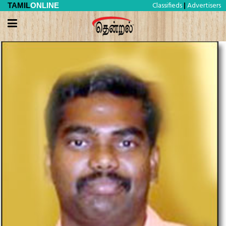
Classifieds
Advertisers
TAMIL
ONLINE
|