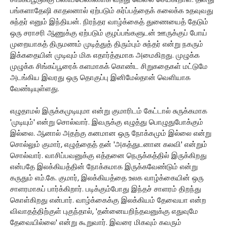
சிங்கப்பூருக்கு பணிப்பெண்ணாக வந்து வேலை செய்கிறாள். தனது
பங்களாதேஷி காதலனால் ஏற்படும் கர்ப்பத்தைக் கலைக்க உதவுவது
சுந்தர் எனும் இந்தியன். நிரந்தர வாழ்க்கைத் துணையைத் தேடும்
ஒரு சராசரி ஆணுக்கு ஏற்படும் குழப்பங்களுடன் ஊருக்குப் போய்
முறையாகத் திருமணம் முடித்துத் திரும்பும் சுந்தர் என்று நகரும்
இக்கதையின் முடிவும் மிக எதார்த்தமாக அமைகிறது. முழுக்க
முழுக்க சிங்கப்பூரைக் களமாகக் கொண்ட சிறுகதைகள் மட்டுமே
அடங்கிய இவரது ஒரு தொகுப்பு இனிமேல்தான் வெளியாக
வேண்டியுள்ளது.
எழுதாமல் இருக்கமுடியுமா என்று குமாரிடம் கேட்டால் சுருக்கமாக
'முடியும்' என்று சொல்வார். இவருக்கு எழுத்து பொழுதுபோக்கும்
இல்லை. ஆனால் அதற்கு கனமான ஒரு நோக்கமும் இல்லை என்று
சொல்லும் குமார், எழுத்தைத் தன் 'அகத்துடனான கலவி' என்றும்
சொல்வார். வாசிப்பவனுக்கு எத்தனை நெருக்கத்தில் இருக்கிறது
என்பதே இலக்கியத்தின் நோக்கமாக இருக்கவேண்டும் என்று
கருதும் எம்.கே. குமார், இலக்கியத்தை உலக வாழ்க்கையின் ஒரு
சாளரமாகப் பார்க்கிறார். படிக்கும்போது இந்தச் சாளரம் திறந்து
கொள்கிறது என்பார். வாழ்க்கைக்கு இலக்கியம் தேவையா என்ற
விவாதத்திற்குள் புகுந்தால், 'தன்னையறிந்தவனுக்கு எதுவுமே
தேவையில்லை' என்று கூறுவார். இவரை மிகவும் கவரும்