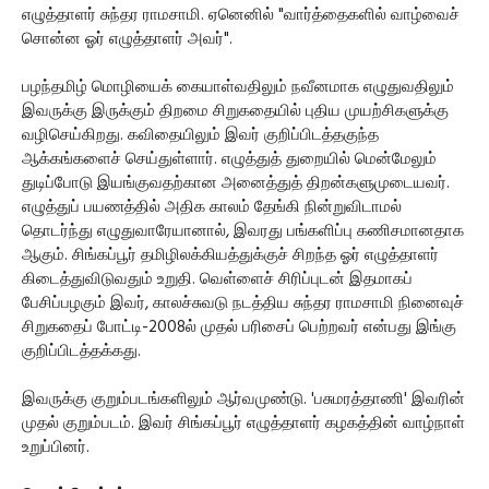
எழுத்தாளர் சுந்தர ராமசாமி. ஏனெனில் "வார்த்தைகளில் வாழ்வைச்
சொன்ன ஓர் எழுத்தாளர் அவர்".
பழந்தமிழ் மொழியைக் கையாள்வதிலும் நவீனமாக எழுதுவதிலும்
இவருக்கு இருக்கும் திறமை சிறுகதையில் புதிய முயற்சிகளுக்கு
வழிசெய்கிறது. கவிதையிலும் இவர் குறிப்பிடத்தகுந்த
ஆக்கங்களைச் செய்துள்ளார். எழுத்துத் துறையில் மென்மேலும்
துடிப்போடு இயங்குவதற்கான அனைத்துத் திறன்களுமுடையவர்.
எழுத்துப் பயணத்தில் அதிக காலம் தேங்கி நின்றுவிடாமல்
தொடர்ந்து எழுதுவாரேயானால், இவரது பங்களிப்பு கணிசமானதாக
ஆகும். சிங்கப்பூர் தமிழிலக்கியத்துக்குச் சிறந்த ஓர் எழுத்தாளர்
கிடைத்துவிடுவதும் உறுதி. வெள்ளைச் சிரிப்புடன் இதமாகப்
பேசிப்பழகும் இவர், காலச்சுவடு நடத்திய சுந்தர ராமசாமி நினைவுச்
சிறுகதைப் போட்டி-2008ல் முதல் பரிசைப் பெற்றவர் என்பது இங்கு
குறிப்பிடத்தக்கது.
இவருக்கு குறும்படங்களிலும் ஆர்வமுண்டு. 'பசுமரத்தாணி' இவரின்
முதல் குறும்படம். இவர் சிங்கப்பூர் எழுத்தாளர் கழகத்தின் வாழ்நாள்
உறுப்பினர்.