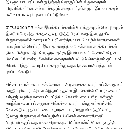
இலகுவான பரப்பு என்று இந்தத் தொகுப்பின் சிறுகதைகள்
நிரூபிக்கின்றன. சம்பவங்களும் கதைமாந்தர்களும் இயல்பாகவும்
எளிமையாகவும் புனையப்பட்டுள்ளன.
##Caption## சங்க இலக்கியங்களின் போக்குகளும் மொழிகளும்
இவரில் பெருந்தாக்கத்தை ஏற்படுத்தியிருப்பதை இவரது சில
சிறுகதைகளில் உணரலாம். பரீட்சார்த்தமான மொழிச்சோதனைகள்
பலவற்றைச் செய்யும் இவரது எழுத்தில் அதற்கான சாத்தியங்கள்
நிலவுகின்றன. ஆகவே, ஓரளவுக்கு இயல்பாகவும் அமைகின்றன.
'வேட்டை' போன்ற மிகச்சில கதைகளில் மட்டும் கொஞ்சம் ஒட்டாமல்
விலகி நிற்கும் மொழி வாசகனுக்கு ஒருவித சுவாரசியத்துடன்
புலப்படக்கூடும்.
சிங்கப்பூரைக் களமாகக் கொண்ட சிறுகதைகளையும் எம்.கே. குமார்
எழுதி யுள்ளார். அவை அந்நாட்டிலுள்ள இடங்களின் பெயர்களையும்
உள்ளூர் வழக்குகளையும் மட்டுமே கொண்டவையன்று. உள்ளூர்
வாழ்க்கையையும் சமூகச் சிக்கல்களையும் நன்கு உள்வாங்கிக்
கொண்டு எழுதப்பட்டவை. உதாரணமாக, 'மஹால் சுந்தர்' என்ற
இவரது சிறுகதை சிங்கப்பூரின் பல்லினக் கலாசாரத்தைப்
பிரதிபலிக்கும் ஒரு நல்ல சிறுகதை. பிலிப்பைன்ஸ் பெண் ஒருத்தி