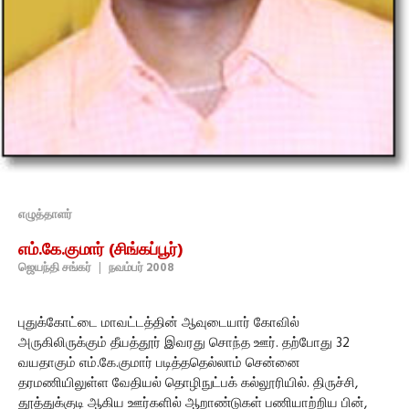
எழுத்தாளர்
எம்.கே.குமார் (சிங்கப்பூர்)
ஜெயந்தி சங்கர்
|
நவம்பர் 2008
புதுக்கோட்டை மாவட்டத்தின் ஆவுடையார் கோவில்
அருகிலிருக்கும் தீயத்தூர் இவரது சொந்த ஊர். தற்போது 32
வயதாகும் எம்.கே.குமார் படித்ததெல்லாம் சென்னை
தரமணியிலுள்ள வேதியல் தொழிநுட்பக் கல்லூரியில். திருச்சி,
தூத்துக்குடி ஆகிய ஊர்களில் ஆறாண்டுகள் பணியாற்றிய பின்,