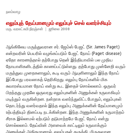
நலம்வாழ
எலும்புத் தேய்மானமும் எலும்புச் செல் வளர்ச்சியும்
மரு. வரலட்சுமி நிரஞ்சன்
|
ஜூலை 2008
ஆங்கிலேய மருத்துவரான சர். ஜேம்ஸ் பேஜட் (Sir. James Paget)
என்றவரின் பெயரில் வழங்கப்படும் பேஜட் நோய் (Paget disease)
ஏதோ காரணத்தால் தற்போது தென் இந்தியாவில் பல முதிய
நோயாளிகளிடத்தில் காணப்பட்டுள்ளது. தற்போது முன்னேறி வரும்
மருத்துவ முறைகளாலும், கூடி வரும் ஆயுளினாலும் இந்த நோய்
இப்போது பரவலாகத் தெரிகிறது. எலும்பு நோய்களில் மிக
சுவாரஸ்யமான நோய் என்று கூட இதைச் சொல்லலாம். ஒருவர்
பிறந்தது முதலே ஒருவரது எலும்புகளின் அணுக்கள் உருவாகியும்
மடிந்தும் வருகின்றன. நன்றாக வளர்ந்துவிட்டபோதும், எலும்புகள்
தொடர்ந்து வளர்வதால் இந்த எலும்பு அணுக்களின் தேய்மானமும்
உற்பத்தியும் தினப்படி நடக்கின்றன. இந்த அணுக்களின் உருமாற்றம்
சீராக இல்லாமல் ஏற்படும் தடுமாற்றமே பேஜட் நோய் என்று
சொல்லலாம். தேய்வின் அளவைக் காட்டிலும் உருவாக்கும்
அணுக்கள் அதிகமானால், எலும்புகள் துருத்தி, மிருதுவான