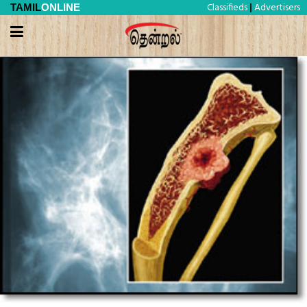
Classifieds
Advertisers
TAMIL
ONLINE
|