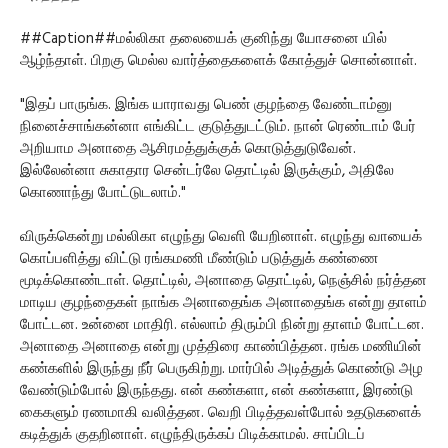
##Caption##மல்லிகா தலையைக் குனிந்து யோசனை யில்
ஆழ்ந்தாள். பிறகு மெல்ல வார்த்தைகளைக் கோத்துச் சொன்னாள்.
"இதப் பாருங்க. இங்க யாராவது பெண் குழந்தை வேண்டாம்னு
நினைச்சாங்கன்னா எங்கிட்ட குடுத்துடட்டும். நான் ரெண்டாம் பேர்
அறியாம அனாதை ஆசிரமத்துக்குக் கொடுத்துடுவேன்.
இல்லேன்னா சுகாதார சென்டர்லே தொட்டில் இருக்கும், அதிலே
கொணாந்து போட்டுடலாம்."
விருக்கென்று மல்லிகா எழுந்து வெளி யேறினாள். எழுந்து வாயைக்
கொப்பளித்து விட்டு ரங்கமணி மீண்டும் படுத்துக் கண்ணை
மூடிக்கொண்டாள். தொட்டில், அனாதை தொட்டில், நெஞ்சில் நர்த்தன
மாடிய குழந்தைகள் நாங்க அனாதைங்க அனாதைங்க என்று தாளம்
போட்டன. உன்னை மாதிரி. எல்லாம் திரும்பி நின்று தாளம் போட்டன.
அனாதை அனாதை என்று முத்திரை காண்பித்தன. ரங்க மணியின்
கண்களில் இருந்து நீர் பெருகிற்று. மார்பில் அடித்துக் கொண்டு அழ
வேண்டும்போல் இருந்தது. என் கண்களா, என் கண்களா, இரண்டு
கைகளும் ரணமாகி வலித்தன. வெறி பிடித்தவள்போல் உதடுகளைக்
கடித்துக் குதறினாள். எழுந்திருக்கப் பிடிக்காமல். சாப்பிடப்