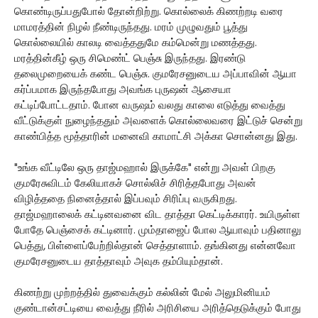
கொண்டிருப்பதுபோல் தோன்றிற்று. கொல்லைக் கிணற்றடி வரை
மாமரத்தின் நிழல் நீண்டிருந்தது. மரம் முழுவதும் பூத்து
கொல்லையில் காலடி வைத்ததுமே கம்மென்று மணத்தது.
மரத்தின்கீழ் ஒரு சிமெண்ட் பெஞ்சு இருந்தது. இரண்டு
தலைமுறையைக் கண்ட பெஞ்சு. குமரேசனுடைய அப்பாவின் ஆயா
கர்ப்பமாக இருந்தபோது அவங்க புருஷன் ஆசையா
கட்டிப்போட்டதாம். போன வருஷம் வலது காலை எடுத்து வைத்து
வீட்டுக்குள் நுழைந்ததும் அவளைக் கொல்லைவரை இட்டுச் சென்று
காண்பித்த மூத்தாரின் மனைவி காமாட்சி அக்கா சொன்னது இது.
"உங்க வீட்டிலே ஒரு தாஜ்மஹால் இருக்கே" என்று அவள் பிறகு
குமரேசுவிடம் கேலியாகச் சொல்லிச் சிரித்தபோது அவன்
விழித்ததை நினைத்தால் இப்பவும் சிரிப்பு வருகிறது.
தாஜ்மஹாலைக் கட்டினவனை விட தாத்தா கெட்டிக்காரர். உயிருள்ள
போதே பெஞ்சைக் கட்டினார். மும்தாஜைப் போல ஆயாவும் பதினாலு
பெத்து, பிள்ளைப்பேற்றில்தான் செத்தாளாம். தங்கினது என்னவோ
குமரேசனுடைய தாத்தாவும் அவுக தம்பியும்தான்.
கிணற்று முற்றத்தில் துவைக்கும் கல்லின் மேல் அலுமினியம்
குண்டான்சட்டியை வைத்து நீரில் அரிசியை அரித்தெடுக்கும் போது