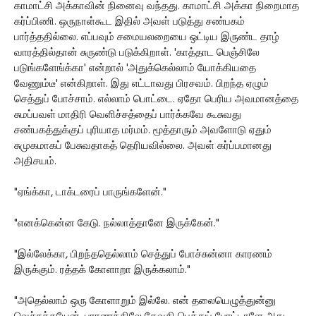
காமாட்சி அக்காவின் நினைவு வந்தது. காமாட்சி அக்கா நிறைமாத
கர்ப்பிணி. ஒருநாள்கூட இதில் அவள் படுத்து சண்பகம்
பார்த்ததில்லை. எப்பவும் சமையலறையை ஒட்டிய இருண்ட தாழ்
வாரத்தில்தான் சுருண்டு படுக்கிறாள். 'காத்தாட பெஞ்சிலே
படுங்களேங்க்கா' என்றால் 'அதுக்கெல்லாம் யோக்கியதை
வேணும்டீ' என்கிறாள். இது எட்டாவது பிரசவம். பிறந்த ஏழும்
செத்துப் போச்சாம். எல்லாம் பொட்டை. ஏதோ பெரிய அவமானத்தை
சுமப்பவள் மாதிரி வெளிச்சத்தைப் பார்க்கவே கூசுவது
சண்பகத்துக்குப் புரியாத மர்மம். மூத்தாரும் அவளோடு ஏதும்
சுமுகமாகப் பேசுவதாகத் தெரியவில்லை. அவள் கர்ப்பமானது
அதிசயம்.
"ஏங்க்கா, டாக்டரைப் பாருங்களேன்."
"எனக்கென்ன கேடு. நல்லாத்தானே இருக்கேன்."
"இல்லேக்கா, பிறந்ததெல்லாம் செத்துப் போச்சுன்னா காரணம்
இருக்கும். ரத்தக் கோளாறா இருக்கலாம்."
"அதெல்லாம் ஒரு கோளாறும் இல்லே. என் தலையெழுத்துன்னு