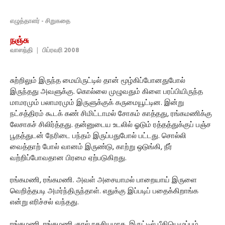
எழுத்தாளர் - சிறுகதை
நஞ்சு
வாஸந்தி
|
பிப்ரவரி 2008
சுற்றிலும் இருந்த மையிருட்டில் தான் மூழ்கிப்போனதுபோல்
இருந்தது அவளுக்கு. கொல்லை முழுவதும் கிளை பரப்பியிருந்த
மாமரமும் பலாமரமும் இருளுக்குக் கருமையூட்டின. இன்று
நட்சத்திரம் கூடக் கண் சிமிட்டாமல் சோகம் காத்தது, ரங்கமணிக்கு
லேசாகச் சிலிர்த்தது. தன்னுடைய உடலில் ஓடும் ரத்தத்துக்குப் பஞ்ச
பூதத்துடன் நேரிடை பந்தம் இருப்பதுபோல் பட்டது. சொல்லி
வைத்தாற் போல் வானம் இருண்டு, காற்று ஒடுங்கி, நீர்
வற்றிப்போவதான பிரமை ஏற்படுகிறது.
ரங்கமணி, ரங்கமணி. அவள் அசையாமல் பாறையாய் இருளை
வெறித்தபடி அமர்ந்திருந்தாள். எதுக்கு இப்படிப் பதைக்கிறாங்க
என்று எரிச்சல் வந்தது.
ரங்கமணி, ரங்கமணி குரல் ரகசியமாக, இருட்டில் பீதியெழுப்பும்