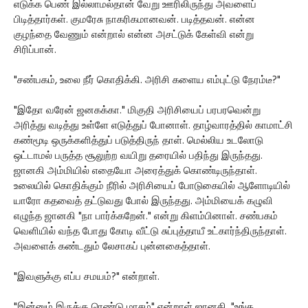
எடுக்க பெண் இல்லாமல்தான் வேறு ஊரிலிருந்து அவளைப்
பிடித்தார்கள். குமரேசு நாகரிகமானவன். படித்தவன். என்ன
குழந்தை வேணும் என்றால் என்ன அசட்டுக் கேள்வி என்று
சிரிப்பான்.
"சண்பகம், உலை நீர் கொதிக்கி. அரிசி களைய எம்புட்டு நேரம்டீ?"
"இதோ வரேன் ஜனகக்கா." மிகுதி அரிசியைப் பரபரவென்று
அரித்து வடித்து உள்ளே எடுத்துப் போனாள். தாழ்வாரத்தில் காமாட்சி
கண்மூடி ஒருக்களித்துப் படுத்திருந் தாள். மெல்லிய உடலோடு
ஒட்டாமல் பருத்த சூலுற்ற வயிறு தரையில் பதிந்து இருந்தது.
ஜானகி அம்மியில் எதையோ அரைத்துக் கொண்டிருந்தாள்.
உலையில் கொதிக்கும் நீரில் அரிசியைப் போடுகையில் ஆளோடியில்
யாரோ கதவைத் தட்டுவது போல் இருந்தது. அம்மியைக் கழுவி
எழுந்த ஜானகி "நா பார்க்கறேன்." என்று கிளம்பினாள். சண்பகம்
வெளியில் வந்த போது கோடி வீட்டு சுப்புத்தாயீ உட்கார்ந்திருந்தாள்.
அவளைக் கண்டதும் லேசாகப் புன்னகைத்தாள்.
"இவளுக்கு எப்ப சமயம்?" என்றாள்.
"இன்னும் இருக்கு ரெண்டு மாசம்" என்றாள் ஜானகி. "உங்க