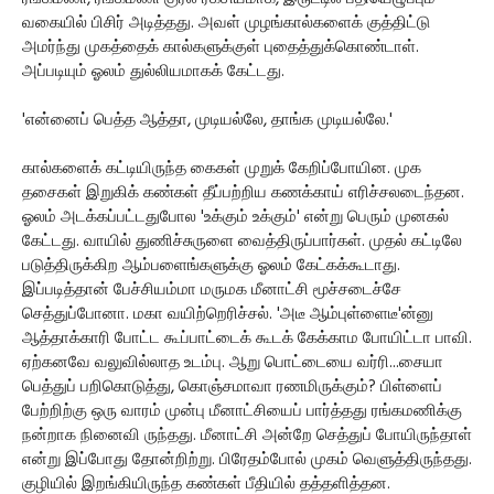
வகையில் பிசிர் அடித்தது. அவள் முழங்கால்களைக் குத்திட்டு
அமர்ந்து முகத்தைக் கால்களுக்குள் புதைத்துக்கொண்டாள்.
அப்படியும் ஓலம் துல்லியமாகக் கேட்டது.
'என்னைப் பெத்த ஆத்தா, முடியல்லே, தாங்க முடியல்லே.'
கால்களைக் கட்டியிருந்த கைகள் முறுக் கேறிப்போயின. முக
தசைகள் இறுகிக் கண்கள் தீப்பற்றிய கணக்காய் எரிச்சலடைந்தன.
ஓலம் அடக்கப்பட்டதுபோல 'உக்கும் உக்கும்' என்று பெரும் முனகல்
கேட்டது. வாயில் துணிச்சுருளை வைத்திருப்பார்கள். முதல் கட்டிலே
படுத்திருக்கிற ஆம்பளைங்களுக்கு ஓலம் கேட்கக்கூடாது.
இப்படித்தான் பேச்சியம்மா மருமக மீனாட்சி மூச்சடைச்சே
செத்துப்போனா. மகா வயிற்றெரிச்சல். 'அடீ ஆம்புள்ளைடீ'ன்னு
ஆத்தாக்காரி போட்ட கூப்பாட்டைக் கூடக் கேக்காம போயிட்டா பாவி.
ஏற்கனவே வலுவில்லாத உடம்பு. ஆறு பொட்டையை வர்ரி...சையா
பெத்துப் பறிகொடுத்து, கொஞ்சமாவா ரணமிருக்கும்? பிள்ளைப்
பேற்றிற்கு ஒரு வாரம் முன்பு மீனாட்சியைப் பார்த்தது ரங்கமணிக்கு
நன்றாக நினைவி ருந்தது. மீனாட்சி அன்றே செத்துப் போயிருந்தாள்
என்று இப்போது தோன்றிற்று. பிரேதம்போல் முகம் வெளுத்திருந்தது.
குழியில் இறங்கியிருந்த கண்கள் பீதியில் தத்தளித்தன.