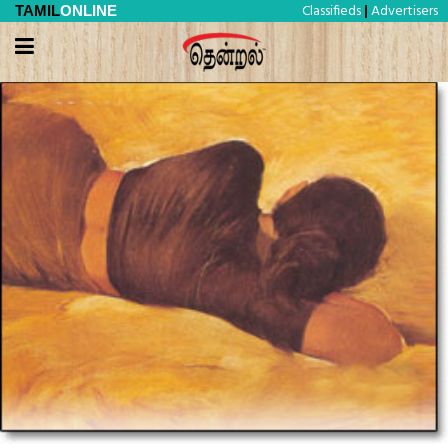
Classifieds
Advertisers
TAMIL
ONLINE
|