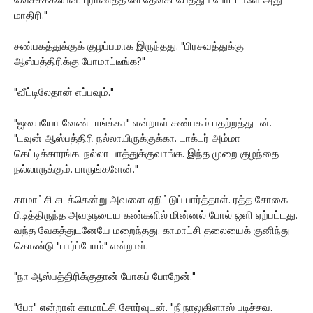
வெச்சுக்கயேன். புராணத்திலே தேவகி பெத்துப் போட்டாளே அது
மாதிரி."
சண்பகத்துக்குக் குழப்பமாக இருந்தது. "பிரசவத்துக்கு
ஆஸ்பத்திரிக்கு போமாட்டீங்க?"
"வீட்டிலேதான் எப்பவும்."
"ஐயையோ வேண்டாங்க்கா" என்றாள் சண்பகம் பதற்றத்துடன்.
"டவுன் ஆஸ்பத்திரி நல்லாயிருக்குக்கா. டாக்டர் அம்மா
கெட்டிக்காரங்க. நல்லா பாத்துக்குவாங்க. இந்த முறை குழந்தை
நல்லாருக்கும். பாருங்களேன்."
காமாட்சி சடக்கென்று அவளை ஏறிட்டுப் பார்த்தாள். ரத்த சோகை
பிடித்திருந்த அவளுடைய கண்களில் மின்னல் போல் ஒளி ஏற்பட்டது.
வந்த வேகத்துடனேயே மறைந்தது. காமாட்சி தலையைக் குனிந்து
கொண்டு "பார்ப்போம்" என்றாள்.
"நா ஆஸ்பத்திரிக்குதான் போகப் போறேன்."
"போ" என்றாள் காமாட்சி சோர்வுடன். "நீ நாலுகிளாஸ் படிச்சவ.