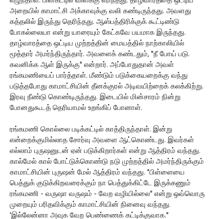
எழுந்தாள். பின்கட்டில் விளக்கு எரிந்தது. தாழ்வாரத்தை ஒட்டிய
அறையில் காமாட்சி அக்காவுக்கு வலி கண்டிருந்தது. அவளது
கத்தலில் இருந்து தெரிந்தது. ஆஸ்பத்திரிக்குக் கூட்டிண்டு
போகல்லையா என்று யாரையும் கேட்கவே பயமாக இருந்தது.
தாழ்வாரத்தை ஒட்டிய முற்றத்தின் மையத்தில் நாற்காலியில்
மூத்தார் அமர்ந்திருந்தார். அவளைக் கண்டதும், "நீ போய் படு.
கவனிக்க ஆள் இருக்கு" என்றார். அப்போதுதான் அவள்
ரங்கமணியைப் பார்த்தாள். மீண்டும் படுக்கையறைக்கு வந்து
படுத்தபோது காமாட்சியின் தீனக்குரல் அடிவயிற்றைக் கலக்கிற்று.
இரவு நீண்டு கொண்டிருந்தது. இடையில் மின்சாரம் நின்று
போனதுகூடத் தெரியாமல் உறங்கிப் போனாள்.
ரங்கமணி கொல்லை படிக்கட்டில் காத்திருந்தாள். இன்று
என்றைக்குமில்லாத சோர்வு அவளை ஆட்கொண்டது. இவர்கள்
எல்லாம் புருஷனுடன் ஏன் படுக்கிறார்கள் என்று ஆத்திரம் வந்தது.
கால்மேல் கால் போட்டுக்கொண்டு நடு முற்றத்தில் அமர்ந்திருக்கும்
காமாட்சியின் புருஷன் மேல் ஆத்திரம் வந்தது. "பிள்ளையை
பெத்துக் குடுக்கிறவரைக்கும் நா பெத்துக்கிட்டே இருக்கணும்
ரங்கமணி - வருஷா வருஷம் - வேற வழியில்லை" என்று ஒவ்வொரு
முறையும் பரிதவிக்கும் காமாட்சியின் நினைவு வந்தது.
'இல்லேன்னா அவுக வேற பெண்ணைக் கட்டிக்குவாக."