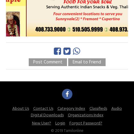
Post Comment
Email to Friend
About Us
Contact Us
Category Index
Classifieds
Audio
Digital Downloads
Organizations Index
New User?
Login
Forgot Password?
© 2019 Tamilonline