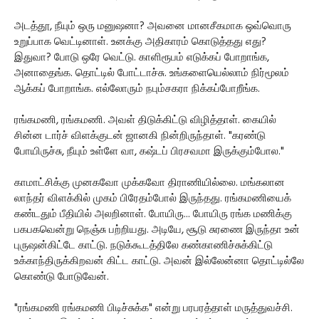
அடத்தூ, நீயும் ஒரு மனுஷனா? அவனை மானசீகமாக ஒவ்வொரு
உறுப்பாக வெட்டினாள். உனக்கு அதிகாரம் கொடுத்தது எது?
இதுவா? போடு ஒரே வெட்டு. காளிரூபம் எடுக்கப் போறாங்க,
அனாதைங்க. தொட்டில் போட்டாச்சு. உங்களையெல்லாம் நிர்மூலம்
ஆக்கப் போறாங்க. எல்லோரும் நபும்சகரா நிக்கப்போறீங்க.
ரங்கமணி, ரங்கமணி. அவள் திடுக்கிட்டு விழித்தாள். கையில்
சின்ன டார்ச் விளக்குடன் ஜானகி நின்றிருந்தாள். "கரண்டு
போயிருச்சு, நீயும் உள்ளே வா, கஷ்டப் பிரசவமா இருக்கும்போல."
காமாட்சிக்கு முனகவோ முக்கவோ திராணியில்லை. மங்கலான
லாந்தர் விளக்கில் முகம் பிரேதம்போல் இருந்தது. ரங்கமணியைக்
கண்டதும் பீதியில் அலறினாள். போயிரு... போயிரு ரங்க மணிக்கு
பகபகவென்று நெஞ்சு பற்றியது. அடியே, சூடு சுரணை இருந்தா உன்
புருஷன்கிட்டே காட்டு. நடுக்கூடத்திலே கண்காணிச்சுக்கிட்டு
உக்காந்திருக்கிறவன் கிட்ட காட்டு. அவன் இல்லேன்னா தொட்டில்லே
கொண்டு போடுவேன்.
"ரங்கமணி ரங்கமணி பிடிச்சுக்க" என்று பரபரத்தாள் மருத்துவச்சி.