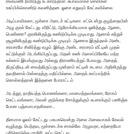
ரங்கமணி நிமிர்ந்து உட்கார்ந்தாள். சுபாவமாகச் செவிகள்
உசுப்பிக்கொண்டு கவனித்தன. ஓசை எதுவும் கேட்கவில்லை.
அடிப்பாவிகளா, மூச்சை அடைச் சுட்டிகளா. சட்டென்று குழந்தையின்
அழு குரல் கேட்டது. வீறிட்டு, ஆரோக்கியமாக ஒலித்தது. ஆணா,
பெண்ணா? குரலிலிருந்து கண்டுபிடிக்க முடியாது. ஆனால் சுற்றுச்
சூழலிலிருந்து கண்டுபிடிக்க முடியும். ஆணாக இருந்தால் அண்ட
சராசரமே சிலிர்த்து எழும். இங்கு அண்ட சராசரம் வீட்டின் முதல்
கட்டுக்குள் அடங்கியிருப்பது. அதன் கண் அசைப்பிலேயே மற்ற
எல்லாம் இயங்குவது அல்லது திராணியற்றுப் போவது. அதைத்
திருப்தியுடன் வைத்திருப்பது மூன்றாம் கட்டின் கடமை. அதிலிருந்து
தவறினால் பின்னதற்கு மதிப்பில்லை. அதைக் காப்பாற்றிக்
கொள்ளத்தான் இத்தனை போராட்டம்.
அடத்தூ, நாதியத்த பொணங்களா; மானமத்தவங்களா; ரோசம்
கெட்டவங்களா; அவன் குடுக்கற சோத்துக்கும் கூரைக்கும் பணிஞ்சு
போன பஞ்சமாபாதகிகளா...
தீனமாக ஓலம் கேட்டது. பகபகவென்று அலை அலையாகக் கேவல்
எழுந்தது. பெத்தவ, மூச்சடைச்சு சாகல்லே. அழுவறா, எத்தையோ
பறிகொடுத்த மாதிரி. துப்பு கெட்டவ.