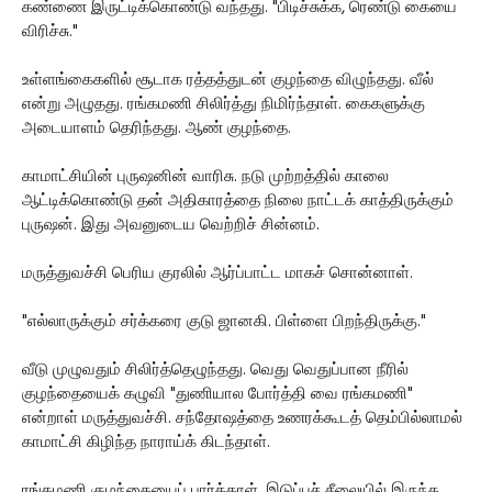
கண்ணை இருட்டிக்கொண்டு வந்தது. "பிடிச்சுக்க, ரெண்டு கையை
விரிச்சு."
உள்ளங்கைகளில் சூடாக ரத்தத்துடன் குழந்தை விழுந்தது. வீல்
என்று அழுதது. ரங்கமணி சிலிர்த்து நிமிர்ந்தாள். கைகளுக்கு
அடையாளம் தெரிந்தது. ஆண் குழந்தை.
காமாட்சியின் புருஷனின் வாரிசு. நடு முற்றத்தில் காலை
ஆட்டிக்கொண்டு தன் அதிகாரத்தை நிலை நாட்டக் காத்திருக்கும்
புருஷன். இது அவனுடைய வெற்றிச் சின்னம்.
மருத்துவச்சி பெரிய குரலில் ஆர்ப்பாட்ட மாகச் சொன்னாள்.
"எல்லாருக்கும் சர்க்கரை குடு ஜானகி. பிள்ளை பிறந்திருக்கு."
வீடு முழுவதும் சிலிர்த்தெழுந்தது. வெது வெதுப்பான நீரில்
குழந்தையைக் கழுவி "துணியால போர்த்தி வை ரங்கமணி"
என்றாள் மருத்துவச்சி. சந்தோஷத்தை உணரக்கூடத் தெம்பில்லாமல்
காமாட்சி கிழிந்த நாராய்க் கிடந்தாள்.
ரங்கமணி குழந்தையைப் பார்த்தாள். இடுப்புச் சீலையில் இருந்த