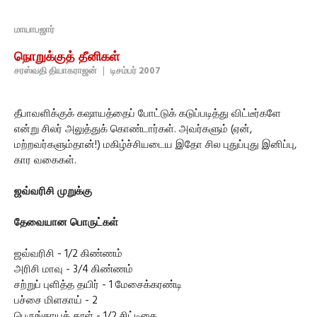
மாயாபஜார்
நொறுக்குத் தீனிகள்
சரஸ்வதி தியாகராஜன்
|
டிசம்பர் 2007
தீபாவளிக்குக் கஷாயத்தைப் போட்டுக் கடுப்படித்து விட்டீர்களே
என்று சிலர் அலுத்துக் கொண்டார்கள். அவர்களும் (ஏன்,
மற்றவர்களும்தான்!) மகிழ்ச்சியடைய இதோ சில புதுப்புது இனிப்பு,
கார வகைகள்.
ஜவ்வரிசி முறுக்கு
தேவையான பொருட்கள்
ஜவ்வரிசி - 1/2 கிண்ணம்
அரிசி மாவு - 3/4 கிண்ணம்
சற்றுப் புளித்த தயிர் - 1 மேசைக்கரண்டி
பச்சை மிளகாய் - 2
பெருங்காயத் தூள் - 1/2 சிட்டிகை