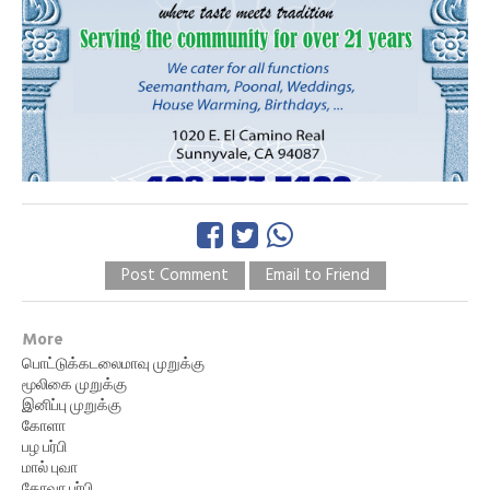
Post Comment
Email to Friend
More
பொட்டுக்கடலைமாவு முறுக்கு
மூலிகை முறுக்கு
இனிப்பு முறுக்கு
கோளா
பழ பர்பி
மால் புவா
கோவா பர்பி