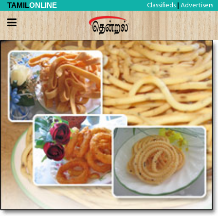
Classifieds
Advertisers
TAMIL
ONLINE
|