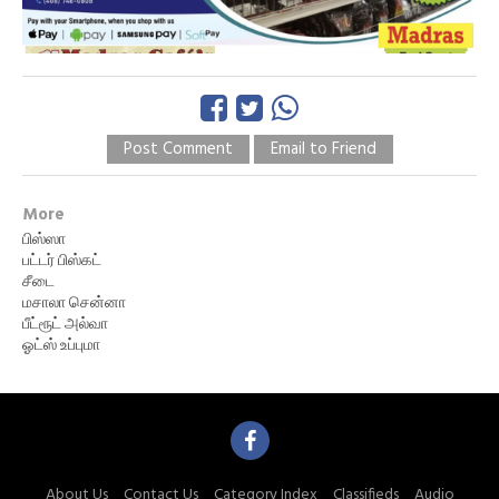
Post Comment
Email to Friend
More
பிஸ்ஸா
பட்டர் பிஸ்கட்
சீடை
மசாலா சென்னா
பீட்ரூட் அல்வா
ஓட்ஸ் உப்புமா
About Us
Contact Us
Category Index
Classifieds
Audio