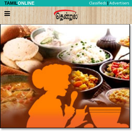
Classifieds
Advertisers
TAMIL
ONLINE
|