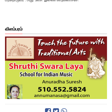
மற்றொருவர் : அது 'ஊசி' இலைக் காடுகளாச்சே!
விளம்பரம்