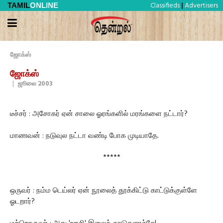
Classifieds
Advertisers
TAMIL
ONLINE
|
ஜோக்ஸ்
ஜோக்ஸ்
|
ஜூலை 2003
டீச்சர் : அசோகர் ஏன் சாலை ஓரங்களில் மரங்களை நட்டார்?
மாணவன் : நடுவுல நட்டா வண்டி போக முடியாதே.
*****
ஒருவர் : நம்ம டெய்லர் ஏன் நூலைத் தூக்கிட்டு காட்டுக்குள்ளே
ஓடறார்?