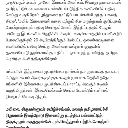
முதுபெரும் புலவர் மு.கோ. இராமன் அவர்கள். இவரது துணையுடன்
தமிழ் ஏட்டுச் சுவடிகளை எண்ணியப்படுத்திக் கணினியில் பதிவு
செய்து வருகிறோம். இதுவரை நாட்டுப் பாடல்களிலிருந்து 'பகவத்
கீதை', 'மயில் இராவணன் கதை' மற்றும் சில மருத்துவக் குறிப்புகள்
போன்றவற்றைப் பதிவு செய்துள்ளோம். இத்திட்டத்தில் மேலும்
பல்வேறு இடங்களில் சிதறிக்கிடக்கும் - வருங்காலத்தில் பயனின்றிப்
போகவிருக்கும் 20 ஆயிரத்திற்கும் மேற்பட்ட ஓலைச்சுவடிகளை
கணினியில் பதிவு செய்து அவற்றை வல்லுநர் குழுவின்
துணையோடு நூல்களாக்கும் திட்டம் ஒன்றைத் தயாரித்து தமிழக
அரசிற்கு அளித்திருக்கிறோம்.
எங்களின் இத்தகைய முயற்சியை நாங்கள் நம் குடியரசுத் தலைவர்
அப்துல் கலாம் அவர்களுக்குக் கடிதம் மூலமாக தெரிவித்தோம்.
எங்களின் இத்தகைய முயற்சியைப் பாராட்டி அவரும் கடிதம்
எழுதியிருந்தார். இவையெல்லாம் செய்ய வேண்டும் என்றால்
நிறையச் செலவு ஆகும்.
மயிலை, திருவள்ளுவர் தமிழ்ச்சங்கம், உலகத் தமிழாராய்ச்சி
நிறுவனம் இவற்றோடு இணைந்து நடத்திய பன்னாட்டுத்
திருக்குறள் கருத்தரங்கின் முக்கியத்துவம் பற்றிக் கொஞ்சம்