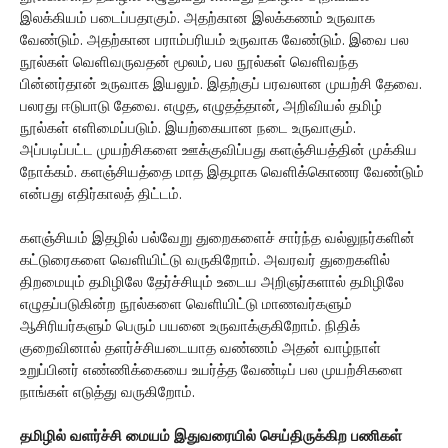
இலக்கியம் படைப்பதாகும். அதற்கான இலக்கணம் உருவாக
வேண்டும். அதற்கான பராம்பரியம் உருவாக வேண்டும். இவை பல
நூல்கள் வெளிவருவதன் மூலம், பல நூல்கள் வெளிவந்த
பின்னர்தான் உருவாக இயலும். இதற்குப் பரவலான முயற்சி தேவை.
பலரது ஈடுபாடு தேவை. எழுத, எழுதத்தான், அறிவியல் தமிழ்
நூல்கள் எளிமைப்படும். இயற்கையான நடை உருவாகும்.
அப்படிப்பட்ட முயற்சிகளை ஊக்குவிப்பது களஞ்சியத்தின் முக்கிய
நோக்கம். களஞ்சியத்தை மாத இதழாக வெளிக்கொணர வேண்டும்
என்பது எதிர்காலத் திட்டம்.
களஞ்சியம் இதழில் பல்வேறு துறைகளைச் சார்ந்த வல்லுநர்களின்
கட்டுரைகளை வெளியிட்டு வருகிறோம். அவரவர் துறைகளில்
திறமையும் தமிழிலே தேர்ச்சியும் உடைய அறிஞர்களால் தமிழிலே
எழுதப்படுகின்ற நூல்களை வெளியிட்டு மாணவர்களும்
ஆசிரியர்களும் பெரும் பயனை உருவாக்குகிறோம். நிதிக்
குறைவினால் தளர்ச்சியடையாத வண்ணம் அதன் வாழ்நாள்
உறுப்பினர் எண்ணிக்கையை உயர்த்த வேண்டிப் பல முயற்சிகளை
நாங்கள் எடுத்து வருகிறோம்.
தமிழில் வளர்ச்சி மையம் இதுவரையில் செய்திருக்கிற பணிகள்