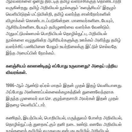
ஆர்வலர்களை ஒன்று திரட்டித் தமிழ் வளர்ச்சிக்குத் தொண்டாற்றி
வருகின்றது. தமிழ் அறிவியல் நூல்களும் 'களஞ்சியம்' இதழும்
வெளியிடுதல் மட்டுமின்றி, தமிழ் வளர்த்த சான்றோர்களின்
விழாக்கள் கொண்டாடப்படுகின்றன. மாணவர்களிடையேயும்,
ஆசிரியர்களிடையேயும் தமிழுணர்வை வளர்க்க வேண்டும்.
அதுமட்டுமல்லாமல் பொறியியல் தொழில்நுட்ப, அறிவியல்
நூல்களை எழுதுகின்ற ஆசிரியர்களுக்கு ஊக்கம் அளித்து தமிழ்
வளர்ச்சிப் பணியினை மேலும் உயர்நிலைக்கு இட்டுச் செல்வதே
இந்த அமைப்பின் நோக்கம்.
களஞ்சியம் காலாண்டிதழ் எப்போது உருவானது? அதைப் பற்றிய
விவரங்கள்.
1986-ஆம் ஆண்டு ஏப்ரல் மாதம் இதன் முதல் இதழ் வெளியானது.
அப்போது அண்ணாப்பல்கலைக்கழகத்தின் துணைவேந்தராக
இருந்த முனைவர் வா.செ. குழந்தைசாமி அவர்கள் இதன் முதல்
இதழை வெளியிட்டார்.
கணிதம், இயற்பியல், பொறியியல், மருத்துவம் போன்ற அறிவியல்,
தொழில்நுட்பத் துறைகட்கும் தனி நடை உண்டு. எனவே அறிவியல்
நூல்களைத் தமிழில் எழுதுவது என்பது தமிழில் அறிவியல்