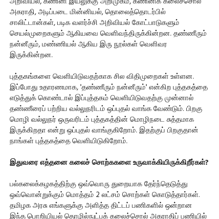
அறிவியல், கணினி இயலுக்கு அறிமுகம், கணினிக் கலைச்சொல்
அகராதி, அடிப்படை மின்னியல், தொலைத்தொடர்பில்
சாலிட்டான்கள், படிக வளர்ச்சி அறிவியல் கோட்பாடுகளும்
செயல்முறைகளும் ஆகியவை வெளிவந்திருக்கின்றன. தண்ணீரும்
நன்னீரும், மண்ணியல் ஆகிய இரு நூல்கள் வெளிவர
இருக்கின்றன.
புத்தகங்களை வெளியிடுவதற்காக சில விதிமுறைகள் உள்ளன.
இப்போது உதாரணமாக, 'தண்ணீரும் நன்னீரும்' என்கிற புத்தகத்தை
எடுத்துக் கொண்டால் இப்புத்தகம் வெளியிடுவதற்கு முன்னால்
தண்ணீரைப் பற்றிய வல்லுநரிடம் ஒப்புதல் வாங்க வேண்டும். பிறகு
மொழி வல்லுநர் ஒருவரிடம் புத்தகத்தின் மொழிநடை சுத்தமாக
இருக்கிறதா என்று ஒப்புதல் வாங்குகிறோம். இதற்குப் பிறகுதான்
நாங்கள் புத்தகத்தை வெளியிடுகிறோம்.
இதுவரை எத்தனை கலைச் சொற்ககளை உருவாக்கியிருக்கிறீர்கள்?
பல்கலைக்கழகத்திற்கு ஒவ்வொரு துறையாக தேர்ந்தெடுத்து
ஒவ்வொன்றுக்கும் மொத்தம் 2 லட்சம் சொற்கள் கொடுத்தார்கள்.
தமிழக அரசு எங்களுக்கு அளித்த திட்டப் பணிகளில் ஒன்றான
இந்த பொறியியல் தொழில்நுட்பக் கலைச்சொல் அகராதிப் பணியில்