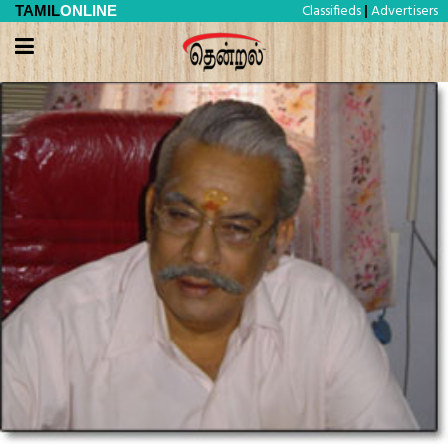
Classifieds
Advertisers
TAMIL
ONLINE
|