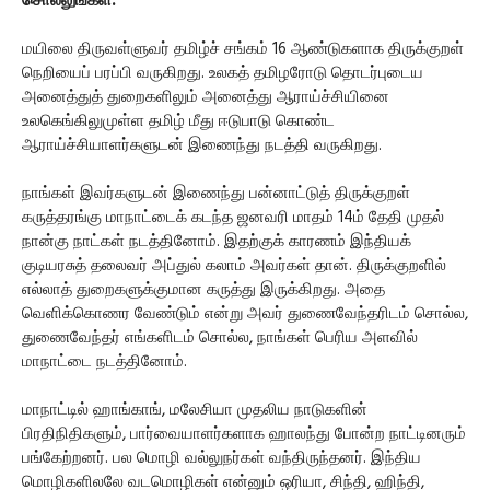
சொல்லுங்கள்.
மயிலை திருவள்ளுவர் தமிழ்ச் சங்கம் 16 ஆண்டுகளாக திருக்குறள்
நெறியைப் பரப்பி வருகிறது. உலகத் தமிழரோடு தொடர்புடைய
அனைத்துத் துறைகளிலும் அனைத்து ஆராய்ச்சியினை
உலகெங்கிலுமுள்ள தமிழ் மீது ஈடுபாடு கொண்ட
ஆராய்ச்சியாளர்களுடன் இணைந்து நடத்தி வருகிறது.
நாங்கள் இவர்களுடன் இணைந்து பன்னாட்டுத் திருக்குறள்
கருத்தரங்கு மாநாட்டைக் கடந்த ஜனவரி மாதம் 14ம் தேதி முதல்
நான்கு நாட்கள் நடத்தினோம். இதற்குக் காரணம் இந்தியக்
குடியரசுத் தலைவர் அப்துல் கலாம் அவர்கள் தான். திருக்குறளில்
எல்லாத் துறைகளுக்குமான கருத்து இருக்கிறது. அதை
வெளிக்கொணர வேண்டும் என்று அவர் துணைவேந்தரிடம் சொல்ல,
துணைவேந்தர் எங்களிடம் சொல்ல, நாங்கள் பெரிய அளவில்
மாநாட்டை நடத்தினோம்.
மாநாட்டில் ஹாங்காங், மலேசியா முதலிய நாடுகளின்
பிரதிநிதிகளும், பார்வையாளர்களாக ஹாலந்து போன்ற நாட்டினரும்
பங்கேற்றனர். பல மொழி வல்லுநர்கள் வந்திருந்தனர். இந்திய
மொழிகளிலலே வடமொழிகள் என்னும் ஒரியா, சிந்தி, ஹிந்தி,