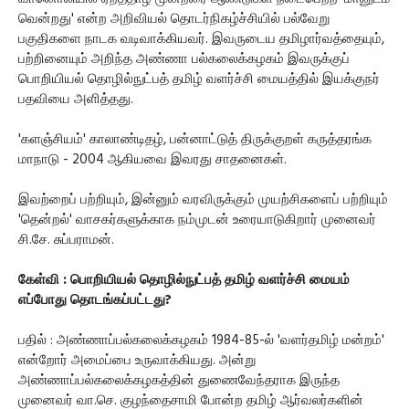
வென்றது' என்ற அறிவியல் தொடர்நிகழ்ச்சியில் பல்வேறு
பகுதிகளை நாடக வடிவாக்கியவர். இவருடைய தமிழார்வத்தையும்,
பற்றினையும் அறிந்த அண்ணா பல்கலைக்கழகம் இவருக்குப்
பொறியியல் தொழில்நுட்பத் தமிழ் வளர்ச்சி மையத்தில் இயக்குநர்
பதவியை அளித்தது.
'களஞ்சியம்' காலாண்டிதழ், பன்னாட்டுத் திருக்குறள் கருத்தரங்க
மாநாடு - 2004 ஆகியவை இவரது சாதனைகள்.
இவற்றைப் பற்றியும், இன்னும் வரவிருக்கும் முயற்சிகளைப் பற்றியும்
'தென்றல்' வாசகர்களுக்காக நம்முடன் உரையாடுகிறார் முனைவர்
சி.சே. சுப்பராமன்.
கேள்வி : பொறியியல் தொழில்நுட்பத் தமிழ் வளர்ச்சி மையம்
எப்போது தொடங்கப்பட்டது?
பதில் : அண்ணாப்பல்கலைக்கழகம் 1984-85-ல் 'வளர்தமிழ் மன்றம்'
என்றோர் அமைப்பை உருவாக்கியது. அன்று
அண்ணாப்பல்கலைக்கழகத்தின் துணைவேந்தராக இருந்த
முனைவர் வா.செ. குழந்தைசாமி போன்ற தமிழ் ஆர்வலர்களின்