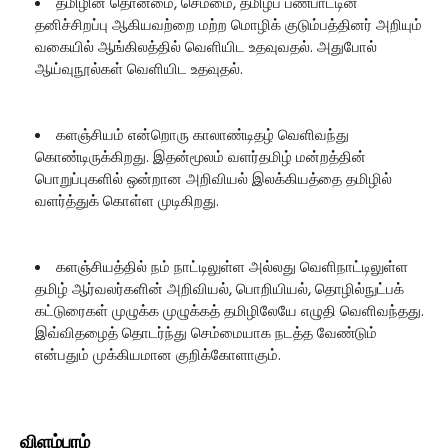
தமிழின் தொன்மை, செம்மை, தமிழ்ப் பண்பாட்டின்
தனிச்சிறப்பு ஆகியவற்றை மற்ற மொழிக் குடும்பத்தினர் அறியும்
வகையில் ஆங்கிலத்தில் வெளியிட உதவுவதல். அதுபோல்
ஆய்வுநூல்கள் வெளியிட உதவுதல்.
களஞ்சியம் என்றொரு காலாண்டிதழ் வெளிவந்து
கொண்டிருக்கிறது. இதன்மூலம் வளர்தமிழ் மன்றத்தின்
பொறுப்புகளில் ஒன்றான அறிவியல் இலக்கியத்தை தமிழில்
வளர்த்துக் கொள்ள முடிகிறது.
களஞ்சியத்தில் நம் நாட்டிலுள்ள அல்லது வெளிநாட்டிலுள்ள
தமிழ் ஆர்வலர்களின் அறிவியல், பொறியியல், தொழில்நுட்பக்
கட்டுரைகள் முழுக்க முழுக்கத் தமிழிலேயே எழுதி வெளிவந்தது.
இவ்விதழைத் தொடர்ந்து செம்மையாக நடத்த வேண்டும்
என்பதும் முக்கியமான குறிக்கோளாகும்.
விளம்பரம்