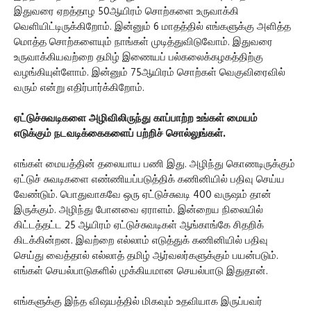
இதுவரை ஏறத்தாழ 50ஆயிரம் சொற்களை உருவாக்கி
வெளியிட்டிருக்கிறோம். இன்னும் 6 மாதத்தில் எங்களுக்கு அளித்த
மொத்த சொற்களையும் நாங்கள் முடித்துவிடுவோம். இதுவரை
உருவாக்கியவற்றை தமிழ் இணையப் பல்கலைக்கழகத்திற்கு
வழங்கியுள்ளோம். இன்னும் 75ஆயிரம் சொற்கள் வெகுவிரைவில்
வரும் என்று எதிர்பார்க்கிறோம்.
ஏட்டுச்சுவடிகளை அழிவிலிருந்து காப்பாற்ற உங்கள் மையம்
எடுக்கும் நடவடிக்கைகளைப் பற்றிச் சொல்லுங்கள்.
எங்கள் மையத்தின் தலையாய பணி இது. அழிந்து கொணடிருக்கும்
ஏட்டுச் சுவடிகளை எண்ணியப்படுத்திக் கணினியில் பதிவு செய்ய
வேண்டும். பொதுவாகவே ஒரு ஏட்டுச்சுவடி 400 வருஷம் தான்
இருக்கும். அழிந்து போனவை ஏராளம். இன்றைய நிலையில்
கிட்டத்தட்ட 25 ஆயிரம் ஏட்டுச்சுவடிகள் ஆங்காங்கே சிதறிக்
கிடக்கின்றன. இவற்றை எல்லாம் எடுத்துக் கணினியில் பதிவு
செய்து வைத்தால் எல்லாத் தமிழ் ஆர்வலர்களுக்கும் பயன்படும்.
எங்கள் செயல்பாடுகளில் முக்கியமான செயல்பாடு இதுதான்.
எங்களுக்கு இந்த விஷயத்தில் மிகவும் உதவியாக இருப்பவர்