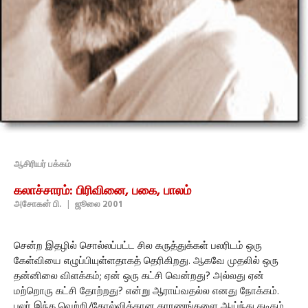
ஆசிரியர் பக்கம்
கலாச்சாரம்: பிரிவினை, பகை, பாலம்
அசோகன் பி.
|
ஜூலை 2001
சென்ற இதழில் சொல்லப்பட்ட சில கருத்துக்கள் பலரிடம் ஒரு
கேள்வியை எழுப்பியுள்ளதாகத் தெரிகிறது. ஆகவே முதலில் ஒரு
தன்னிலை விளக்கம்; ஏன் ஒரு கட்சி வென்றது? அல்லது ஏன்
மற்றொரு கட்சி தோற்றது? என்று ஆராய்வதல்ல எனது நோக்கம்.
பலர் இந்த வெற்றி/தோல்விக்கான காரணங்களை ஆய்ந்து கடிதம்