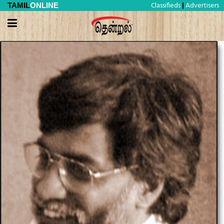
Classifieds
Advertisers
TAMIL
ONLINE
|