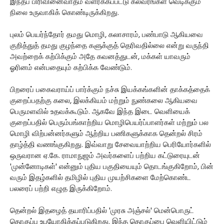
இந்தப் பிரிவினைவாதம் வளர்க்கப்பட்டு கலவரங்கள் வெடிக்கும்
நிலை உருவாகிக் கொண்டிருக்கிறது.
புலம் பெயர்ந்தோர் தமது மொழி, கலாசாரம், பண்பாடு ஆகியவை
குறித்துத் தமது குழந்தை களுக்குத் தெரிவதில்லை என்று வருந்தி
அவற்றைக் கற்பிக்கும் அதே கவனத்துடன், மக்கள் யாவரும்
ஓரினம் என்பதையும் கற்பிக்க வேண்டும்.
பிறரைப் பகைவராய்ப் பார்க்கும் நச்சு இயக்கங்களின் தாக்கத்தைக்
குறைப்பதற்கு கலை, இலக்கியம் மற்றும் நுண்கலை ஆகியவை
பெருமளவில் உதவக்கூடும். ஆகவே இந்த இடை வெளியைக்
குறைப்பதில் பெரும்பங்காற்றிய மொழிபெயர்ப்பாளர்கள் மற்றும் பல
மொழி விற்பன்னர்களும் ஆற்றிய பணிகளுக்காக தென்றல் சிரம்
தாழ்த்தி வணங்குகிறது. இவ்வாறு சேவையாற்றிய பெரியோர்களில்
ஒருவரான ஏ.கே. ராமாநுஜம் அவர்களைப் பற்றிய கட்டுரையுடன்
'முன்னோடிகள்' என்னும் புதிய பகுதியையும் தொடங்குகிறோம், பின்
வரும் இதழ்களில் தமிழில் புதிய முயற்சிகளை மேற்கொண்ட
பலரைப் பற்றி எழுத இருக்கிறோம்.
தென்றல் இதழைத் தயாரிப்பதில் 'முரசு அஞ்சல்' மென்பொருட்
தொகுப்பு உபயோகிக்கப்படுகிறது. இந்த தொகுப்பை வெளியிட்டும்