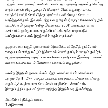
மற்றும் பலவாறாகவும் கணினி உலகில் தமிழுக்குத் தொண்டு செய்து
வரும் நண்பர் திரு. முத்து நெடுமாறன் அவர்களுக்கு (காலம்
தாழ்த்தி) நன்றி தெரிவித்து அவர்தம் பணி மேலும் தொடர
வாழ்த்துகிறோம். இவரும் மற்ற பல தமிழன்பர்களும் கோலாலம்பூரில்
நடைபெற இருக்கும் "தமிழ் இணையம் 2001" மாநாட்டிற் கான
பணிகளில் மும்முரமாக இருக்கிறார்கள். இந்த மாநாட்டுச்
செய்திகளை வரும் இதழ்களில் எதிர்பாருங்கள்.
குழந்தைகள் பகுதி ஒன்றையும் ஆரம்பிக்க உத்தேசித் துள்ளோம்.
கதை, படம் என்று மட்டும் இல்லாமல் வெளி நாட்டில் வாழும் தமிழ்க்
குழந்தைகளுக்கு உதவும் வகையிலான பகுதியாக இருக்கும். உங்கள்
எண்ணங்களையும், ஆலோசனைகளையும் எழுதுங்கள்.
சென்ற இதழின் தலையங்கம் பற்றி சொன்ன சிலர், சென்னை
மற்றும் பிற IIT யின் பழைய மாணவர்கள் தாய்நாட்டுக்காக எடுத்து
வரும் ஆக்கபூர்வமான செயல்கள் பற்றிச்சொன்னார்கள்.
இதைப்பற்றிய ஒரு கட்டுரை அடுத்த இதழில் வர இருக்கிறது.
மீண்டும் சந்திக்கும் வரை,
பி.அசோகன்