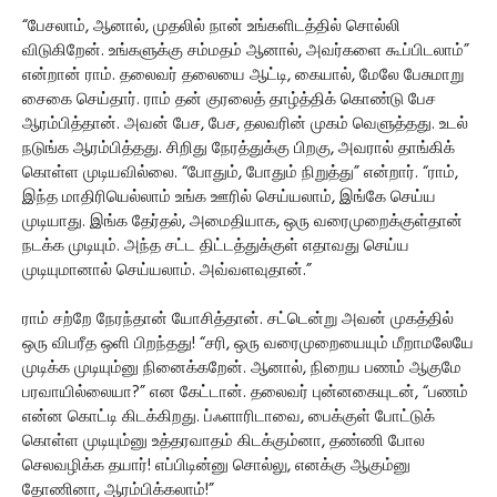
“பேசலாம், ஆனால், முதலில் நான் உங்களிடத்தில் சொல்லி
விடுகிறேன். உங்களுக்கு சம்மதம் ஆனால், அவர்களை கூப்பிடலாம்”
என்றான் ராம். தலைவர் தலையை ஆட்டி, கையால், மேலே பேசுமாறு
சைகை செய்தார். ராம் தன் குரலைத் தாழ்த்திக் கொண்டு பேச
ஆரம்பித்தான். அவன் பேச, பேச, தலவரின் முகம் வெளுத்தது. உடல்
நடுங்க ஆரம்பித்தது. சிறிது நேரத்துக்கு பிறகு, அவரால் தாங்கிக்
கொள்ள முடியவில்லை. “போதும், போதும் நிறுத்து” என்றார். “ராம்,
இந்த மாதிரியெல்லாம் உங்க ஊரில் செய்யலாம், இங்கே செய்ய
முடியாது. இங்க தேர்தல், அமைதியாக, ஒரு வரைமுறைக்குள்தான்
நடக்க முடியும். அந்த சட்ட திட்டத்துக்குள் எதாவது செய்ய
முடியுமானால் செய்யலாம். அவ்வளவுதான்.”
ராம் சற்றே நேரந்தான் யோசித்தான். சட்டென்று அவன் முகத்தில்
ஒரு விபரீத ஒளி பிறந்தது! “சரி, ஒரு வரைமுறையையும் மீறாமலேயே
முடிக்க முடியும்னு நினைக்கறேன். ஆனால், நிறைய பணம் ஆகுமே
பரவாயில்லையா?” என கேட்டான். தலைவர் புன்னகையுடன், “பணம்
என்ன கொட்டி கிடக்கிறது. ப்ஃளாரிடாவை, பைக்குள் போட்டுக்
கொள்ள முடியும்னு உத்தரவாதம் கிடக்கும்னா, தண்ணி போல
செலவழிக்க தயார்! எப்பிடின்னு சொல்லு, எனக்கு ஆகும்னு
தோணினா, ஆரம்பிக்கலாம்!”