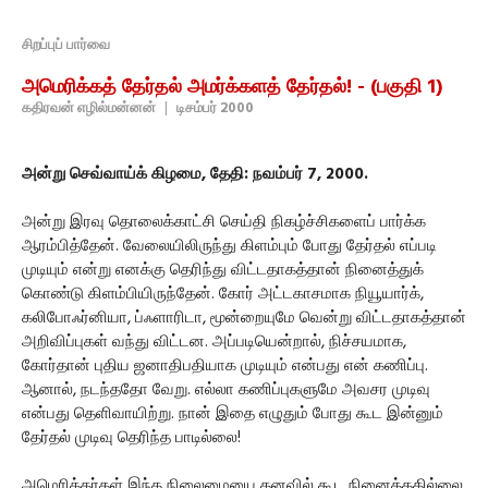
சிறப்புப் பார்வை
அமெரிக்கத் தேர்தல் அமர்க்களத் தேர்தல்! - (பகுதி 1)
கதிரவன் எழில்மன்னன்
|
டிசம்பர் 2000
அன்று செவ்வாய்க் கிழமை, தேதி: நவம்பர் 7, 2000.
அன்று இரவு தொலைக்காட்சி செய்தி நிகழ்ச்சிகளைப் பார்க்க
ஆரம்பித்தேன். வேலையிலிருந்து கிளம்பும் போது தேர்தல் எப்படி
முடியும் என்று எனக்கு தெரிந்து விட்டதாகத்தான் நினைத்துக்
கொண்டு கிளம்பியிருந்தேன். கோர் அட்டகாசமாக நியூயார்க்,
கலிபோஃர்னியா, ப்ஃளாரிடா, மூன்றையுமே வென்று விட்டதாகத்தான்
அறிவிப்புகள் வந்து விட்டன. அப்படியென்றால், நிச்சயமாக,
கோர்தான் புதிய ஜனாதிபதியாக முடியும் என்பது என் கணிப்பு.
ஆனால், நடந்ததோ வேறு. எல்லா கணிப்புகளுமே அவசர முடிவு
என்பது தெளிவாயிற்று. நான் இதை எழுதும் போது கூட இன்னும்
தேர்தல் முடிவு தெரிந்த பாடில்லை!
அமெரிக்கர்கள் இந்த நிலைமையை கனவில் கூட நினைத்ததில்லை.