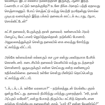
வேண்டிய இடம் எல்லாம் நல்லாத்தான் இருக்கு, ஆனா இந்த
ப்ஃளாரிடா மட்டும் உதைக்குதே?! உடனே நீங்க அதைப் பத்தி ஏதாவது
செஞ்சாகணும். போய் செஞ்சுட்டு வந்து வெற்றி நமதேன்னு சொல்ல
முடியற வரைக்கும் இந்த பக்கம் தலையக் காட்டக் கூடாது, ஆமா,
சொல்லிட்டேன்!”
கட்சி தலைவர், பேருக்குத் தான் தலைவர். உண்மையில் அவர்
பிழைப்பு, வேட்பாளர் ஜெயித்தால்தான். நடுங்கிப் போனார்.
அலுவலகத்துக்குச் சென்று தலையில் கை வைத்து சோர்ந்து
உட்கார்ந்து விட்டார்.
அங்கே உள்ளவர்கள் எல்லாரும் கச முச என்று பலவிதமாக பேசிக்
கொண்டனர். கடைசியில் தலைவர் வெளியில் வந்து நடந்ததைச்
சொன்னார். ஒருவருக்கும் என்ன செய்வது என்ற எண்ணமும்
உதிக்கவில்லை. தலைவர் உள்ளே சென்று மீண்டும் தொப்பென்று
உட்கார்ந்து விட்டார்.
“டக், டக், டக். உள்ளே வரலாமா?” - நடுக்கத்துடன் மெல்லிய குரல்
ஒன்று கேட்டது. தலைவர் நிமிர்ந்து பார்த்து முறைத்தார். “சரி, நான்
அப்புறம் வரேன்!”, என்று போகத் திரும்பிய கட்சித் தொண்டனை
தடுத்து நிறுத்தியது தலைவரின் குரல். “யார் நீ? என்ன வேண்டும்?”