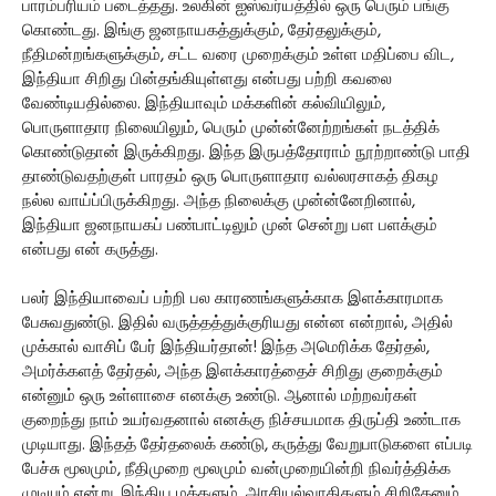
பாரம்பரியம் படைத்தது. உலகின் ஐஸ்வர்யத்தில் ஒரு பெரும் பங்கு
கொண்டது. இங்கு ஜனநாயகத்துக்கும், தேர்தலுக்கும்,
நீதிமன்றங்களுக்கும், சட்ட வரை முறைக்கும் உள்ள மதிப்பை விட,
இந்தியா சிறிது பின்தங்கியுள்ளது என்பது பற்றி கவலை
வேண்டியதில்லை. இந்தியாவும் மக்களின் கல்வியிலும்,
பொருளாதார நிலையிலும், பெரும் முன்ன்னேற்றங்கள் நடத்திக்
கொண்டுதான் இருக்கிறது. இந்த இருபத்தோராம் நூற்றாண்டு பாதி
தாண்டுவதற்குள் பாரதம் ஒரு பொருளாதார வல்லரசாகத் திகழ
நல்ல வாய்ப்பிருக்கிறது. அந்த நிலைக்கு முன்ன்னேறினால்,
இந்தியா ஜனநாயகப் பண்பாட்டிலும் முன் சென்று பள பளக்கும்
என்பது என் கருத்து.
பலர் இந்தியாவைப் பற்றி பல காரணங்களுக்காக இளக்காரமாக
பேசுவதுண்டு. இதில் வருத்தத்துக்குரியது என்ன என்றால், அதில்
முக்கால் வாசிப் பேர் இந்தியர்தான்! இந்த அமெரிக்க தேர்தல்,
அமர்க்களத் தேர்தல், அந்த இளக்காரத்தைச் சிறிது குறைக்கும்
என்னும் ஒரு உள்ளாசை எனக்கு உண்டு. ஆனால் மற்றவர்கள்
குறைந்து நாம் உயர்வதனால் எனக்கு நிச்சயமாக திருப்தி உண்டாக
முடியாது. இந்தத் தேர்தலைக் கண்டு, கருத்து வேறுபாடுகளை எப்படி
பேச்சு மூலமும், நீதிமுறை மூலமும் வன்முறையின்றி நிவர்த்திக்க
முடியும் என்று, இந்திய மக்களும், அரசியல்வாதிகளும் சிறிதேனும்