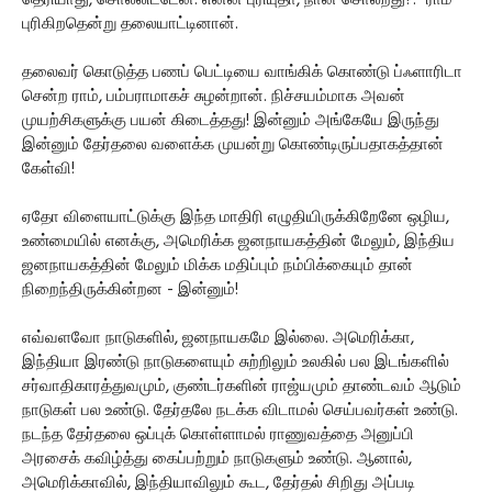
புரிகிறதென்று தலையாட்டினான்.
தலைவர் கொடுத்த பணப் பெட்டியை வாங்கிக் கொண்டு ப்ஃளாரிடா
சென்ற ராம், பம்பராமாகச் சுழன்றான். நிச்சயம்மாக அவன்
முயற்சிகளுக்கு பயன் கிடைத்தது! இன்னும் அங்கேயே இருந்து
இன்னும் தேர்தலை வளைக்க முயன்று கொண்டிருப்பதாகத்தான்
கேள்வி!
ஏதோ விளையாட்டுக்கு இந்த மாதிரி எழுதியிருக்கிறேனே ஒழிய,
உண்மையில் எனக்கு, அமெரிக்க ஜனநாயகத்தின் மேலும், இந்திய
ஜனநாயகத்தின் மேலும் மிக்க மதிப்பும் நம்பிக்கையும் தான்
நிறைந்திருக்கின்றன - இன்னும்!
எவ்வளவோ நாடுகளில், ஜனநாயகமே இல்லை. அமெரிக்கா,
இந்தியா இரண்டு நாடுகளையும் சுற்றிலும் உலகில் பல இடங்களில்
சர்வாதிகாரத்துவமும், குண்டர்களின் ராஜ்யமும் தாண்டவம் ஆடும்
நாடுகள் பல உண்டு. தேர்தலே நடக்க விடாமல் செய்பவர்கள் உண்டு.
நடந்த தேர்தலை ஒப்புக் கொள்ளாமல் ராணுவத்தை அனுப்பி
அரசைக் கவிழ்த்து கைப்பற்றும் நாடுகளும் உண்டு. ஆனால்,
அமெரிக்காவில், இந்தியாவிலும் கூட, தேர்தல் சிறிது அப்படி