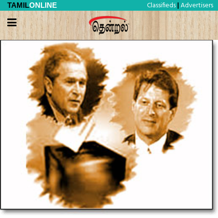
Classifieds
Advertisers
TAMIL
ONLINE
|