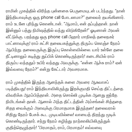
ராமின் முகத்தில் விரிந்த புன்னகை பெருமையுடன் படர்ந்தது. “நான்
இந்தியாவுக்கு ஒரு phone call போடலாமா?” தலைவர் தயங்கினார்.
ராம் உடனே புரிந்து கொண்டான். “ஆமாம், என் தப்புத்தான். நான்
இன்னும் பத்து நிமிஷத்தில் வந்து விடுகிறேன்!” ஓடினான் அவன்
வீட்டுக்கு. பறந்தது ஒரு phone call பீஹார் மாநிலத் தலைநகர்
பாட்னாவுக்கு! ராம் கட்சி தலையகத்துக்கு திரும்ப கொஞ்ச நேரம்
ஆயிற்று. தலைவருக்கு இருப்பு கொள்ளவில்லை. யார் உள்ளே தலை
நீட்டினாலும் கடித்து துப்பிக் கொண்டிருந்தார்! கடைசியில் ராம்
திரும்ப வந்ததும் உயிர் வந்தது அவருக்கு. “என்ன ஆச்சு ராம்? ஏன்
இவ்வளவு நேரம்?” என்று கேட்டார் அவசரமாக.
ராம் முகத்தில் இருந்த ஆனந்தக் களை அவரை ஆசுவாசப்
படித்தியது! ராம் இந்தியாவிலிருந்து இறக்குமதி செய்த திட்டத்தை
விவரிக்க ஆரம்பித்தான். அதை சொல்லி முடிக்க ஆனது ஐந்தே
நிமிடங்கள் தான். ஆனால் அந்த திட்டத்தின் அம்சங்கள் சித்ததை
சிதற வைக்கும் அளவுக்கு பிரமாதமாக இருந்தன! தலைவரால்
சிறிது நேரம் பேசக் கூட முடியவில்லை! வாயைத் திறந்து மூடிக்
கொண்டிருந்தார். சற்று நேரம் கழித்து நாற்காலியிலிருந்துக்
குதித்தெழுந்தார்! “பிரமாதம், ராம், பிரமாதம்! எவ்வளவு