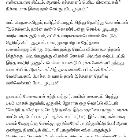
எளிமையான திட்டம், ஆனால் எத்தனைப் பெரிய விளைவுகள்?!
நிச்சயமாக இதை நாம் செய்து விட முடியும்!”
ராம் பெருமையிலும், மகிழ்ச்சியாலும் சிறிது நெளிந்து கொண்டான்.
“இதெல்லாம், நானே கண்டு கொண்டேன்னு சொல்ல முடியாது.
ஊரில எங்க குடும்பம், கட்சிக் காரங்களையெல்லாம் கேட்டுத்
தெரிஞ்சுகிட்டதுதான். வரைமுறை மீறாம தேர்தலை
வளைக்கணும்கிறது அவங்களுக்கு ரொம்ப வினோதமாத்தான்
இருந்தது. அவங்களுக்கு விளக்கி சொல்லி, அவங்க கஷ்டப் பட்டு
இந்த மாதிரி நுணுக்கமெல்லாம் கண்டு பிடிக்க வேண்டியிருந்தது.
கடைசியில், அவங்க கட்சித் தலைவரையே பிடிச்சுக் கேட்க
வேண்டியதாப் போச்சு. அவரால் தான் இத்தனை நெளிவு
சுளிவெல்லாம் போட முடியும்!”
தலைவர் மேசையைச் சுற்றி வந்தார். ராமின் கையைப் பிடித்து
பலம்..மாகக் குலுக்கி, முதுகில் ஜோராக ஒரு ஷொட்டு விட்டார்.
“வெற்றி நமதே! ராம், வெற்றி நமதே! இந்த உதவியை நானும் மறக்க
மாட்டேன், வேட்பாளரும் மறக்க மாட்டார்! சரி இங்க வா, எவ்வளவு
பணம் வேணும்னு சொல்லு, குடுக்கறேன், எடுத்துகிட்டு போ! ஆனா
ஒண்ணு, நீ மாட்டிக் கிட்டா, நீ யாருன்னே எங்க யாருக்கும்
தெரியாது, சொல்லிட்டேன். என்ன புரியுதா, நான் சொல்றது?!” ராம்