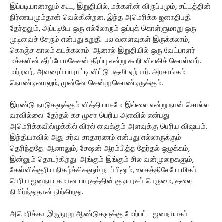
இப்படியானாலும் கூட, இறுதியில், மக்களின் விருப்பமும், சட்டத்தின்
நிர்ணயமும்தான் வெல்கின்றன. இந்த அமெரிக்க ஜனாதிபதி
தேர்தலும், அப்படியே ஒரு எல்லோரும் ஒப்புக் கொள்ளுமாறு ஒரு
முடிவைச் சேரும் என்பது உறுதி. பல வளைவுகள் இருக்கலாம்,
கொஞ்ச காலம் கடக்கலாம். ஆனால் இறுதியில் ஒரு வேட்பாளர்
மக்களின் தீர்ப்பே மகேசன் தீர்ப்பு என்று கூறி விலகிக் கொள்வ’ர்.
மற்றவர், அவரைப் பாராட்டி விட்டு பதவி ஏற்பார். அரசாங்கம்
நொண்டினாலும், முன்னே சென்று கொண்டிருக்கும்.
இரண்டு நாடுகளுக்கும் வித்தியாசமே இல்லை என்று நான் சொல்ல
வரவில்லை. தேர்தல் கச முசா பெரிய அளவில் என்பது
அமெரிக்கவில்மூக்கில் விரல் வைக்கும் அளவுக்கு பெரிய விஷயம்.
இந்தியாவில் அது சர்வ சாதாரணம் என்பது எல்லாருக்கும்
தெரிந்ததே. ஆனாலும், சேஷன் ஆரம்பித்த தேர்தல் ஒழுக்கம்,
இன்னும் தொடர்கிறது. அங்கும் இங்கும் சில வன்முறைகளும்,
கேள்விக்குரிய நிகழ்ச்சிகளும் நடப்பினும், உலகத்திலேயே மிகப்
பெரிய ஜனநாயகமான பாரதத்தின் குடியரசுப் பெருமை, தலை
நிமிர்ந்துதான் நிற்கிறது.
அமெரிக்கா இருநூறு ஆண்டுகளுக்கு மேற்பட்ட ஜனநாயகப்