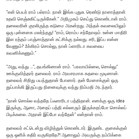
“என் பெயர் ராம் பல்ராம். நான் இங்க புதுசு. ரெண்டு நாளாத்தான்
உதவி செஞ்சுகிட்டிருக்கேன்.” அறிமுகம் செய்து கொண்டான் ராம்.
தலைவரின் குரலிருந்த கடுமை அகன்றது. அந்தக் கவலையிலும்
ஒரு புன்னகை மலர்ந்தது! “ராம், ரொம்ப சந்தோஷம். உன்ன மாதிரி
இள ரத்தம் பாஞ்சாத்தான் கட்சிக்கு நல்லது. சரி, இப்ப என்ன
வேணும்? žக்கிரம் சொல்லு, நான் ப்ளாரிடா கவலைய
கவனிக்கணும்.”
“அது, வந்து ...”, தயங்கினான் ராம். “பரவாயில்லை, சொல்லு”
ஊக்குவித்தார் தலைவர். ராம் அவசரமாக கதவை மூடினான்.
தலைவர் சிறிது பயந்துதான் போனார். தன் மேசைக்குள் ஒரு
துப்பாக்கி இருப்பது நினைவுக்கு வந்து நிம்மதி அடந்தார்.
“நான் சொல்ல வந்ததே ப்ஃளாரிடா பத்திதான். எனக்கு ஒரு idea
இருக்கு, ஆனா, அதைப் பத்தி எல்லாரும் இருக்கறப்போ சொல்லப்
பிடிக்கலை. அதான் இப்போ வந்தேன்” என்றான் ராம்.
தலைவர் சட்டென்று விழித்துக் கொண்டார். இருண்ட குகைக்குள்
ஒரு ஒளிக் கதிர் வருகிறதே?! ஆனாலும் அவருக்கு நம்பிக்கை