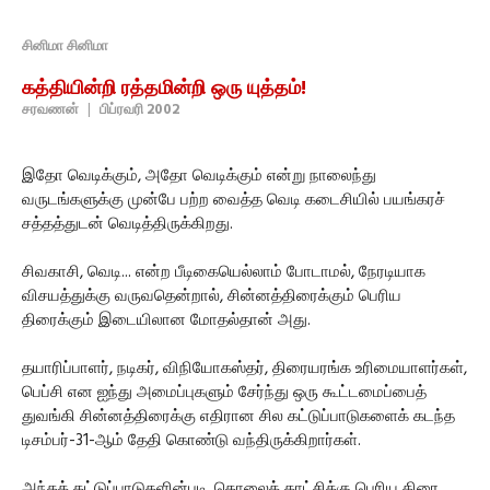
சினிமா சினிமா
கத்தியின்றி ரத்தமின்றி ஒரு யுத்தம்!
சரவணன்
|
பிப்ரவரி 2002
இதோ வெடிக்கும், அதோ வெடிக்கும் என்று நாலைந்து
வருடங்களுக்கு முன்பே பற்ற வைத்த வெடி கடைசியில் பயங்கரச்
சத்தத்துடன் வெடித்திருக்கிறது.
சிவகாசி, வெடி... என்ற பீடிகையெல்லாம் போடாமல், நேரடியாக
விசயத்துக்கு வருவதென்றால், சின்னத்திரைக்கும் பெரிய
திரைக்கும் இடையிலான மோதல்தான் அது.
தயாரிப்பாளர், நடிகர், விநியோகஸ்தர், திரையரங்க உரிமையாளர்கள்,
பெப்சி என ஐந்து அமைப்புகளும் சேர்ந்து ஒரு கூட்டமைப்பைத்
துவங்கி சின்னத்திரைக்கு எதிரான சில கட்டுப்பாடுகளைக் கடந்த
டிசம்பர்-31-ஆம் தேதி கொண்டு வந்திருக்கிறார்கள்.
அந்தக் கட்டுப்பாடுகளின்படி, தொலைக் காட்சிக்கு பெரிய திரை