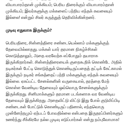
வியாபாரம்தான் முக்கியம்; பெரிய திரைக்கும் வியாபாரம்தான்
முக்கியம்; இவர்களுக்கு மக்களைப் பற்றிய எந்தக் கவலையும்
இல்லை! என்றும் சிலர் கருத்துத் தெரிவிக்கின்றனர்.
முடிவு எதுவாக இருக்கும்?
பெரியதிரை, சின்னத்திரை சண்டையெல்லாம் மக்களுக்குத்
தேவையில்லாதது. மக்கள் யார் தரமான நிகழ்ச்சிகள்
கொடுத்தாலும், அதை வரவேற்க எப்போதும் தயாராக
இருக்கிறார்கள். சின்னத்திரையைக் குறைகூறிக் கொண்டே அதில்
நடிகர்கள் பேட்டி கொடுத்துக் கொண்டிருப்பதைத் தட்டிக் கேட்காமல்
இருக்கும் நடிகர் சங்கத்தைப் பற்றி மக்களுக்கு எந்தக் கவலையும்
இல்லை. ஏகப்பட்ட சேனல்களின் வருகையால், தரத்தை மேற்
கொள்ள வேண்டிய தேவையும் ஒவ்வொரு சேனல்களுக்கும்
இருக்கிறது. சினிமாக்களும் தரமான படங்களாக வர வேண்டிய
தேவையும் இருக்கிறது. அதைவிட்டு விட்டு இது போல் குடுமிப்பிடி
சண்டைகள் போட்டுக் கொண்டிருப் பதினால், எந்தவொரு
முன்னேற்றமும் ஏற்படப் போவதில்லை என்பதை இருதரப்பினர்களும்
உணர்ந்து சீக்கிரமே நல்ல முடிவு எடுப்பார்கள் என்று நம்புவோமாக!