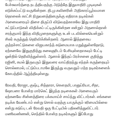
பேச்சுவார்த்தை நடத்தியதற்கு அடுத்தே இதுமாதிரி முடிவுகள்
எடுக்கப்பட்டு வருகின்றன. தி.மு.கவினரின் அதிகாரப்பூர்வமான
தொலைக் காட்சி நிறுவனத்தினருக்கு எதிராக நடிகர்கள்
அனைவரையும் திசை திருப்பி விடுவதற்காகவே இது மாதிரி
கட்டுப்பாடுகள் விதிக்கப் பட்டிருக்கின்றன என்றும் அதனால்தான்
சரத்குமார் இந்த விதிமுறைகளுக்கு உடன் படவில்லையென்றும்
சிலர் கருத்துத் தெரிவிக்கின்றனர். ஆனால் இத்தகைய
குற்றச்சாட்டுகளை விஜயகாந்த் கடுமையாக மறுத்துள்ளதோடு,
ஏற்கனவே இதுகுறித்து கலைஞரிடம் பேசியுள்ளதாகவும் பேட்டி
ஒன்றில் தெரிவித்துள்ளார். ஆனால் இந்தப் பிரச்சனை குறித்து
ரஜினி, கமல் இருவரும் இதுவரை வாய்திறந்து எந்தக் கருத்தையும்
சொல்லாமல், பட்டும்படாமலே இருந்து வருவதும் மற்ற நடிகர்களைக்
கோபத்தில் ஆழ்த்தியுள்ளது.
ரேவதி, ரோஜா, குஷ்பு, சித்தாரா, கௌதமி, பானுப்ரியா, சீதா,
ஷோபனா போன்ற மார்கெட் இழந்த நடிகைகள் அனைவரும்
ஏற்கனவே சின்னத்திரை பக்கமாய்ச் சாய்ந்து விட்டார்கள். எங்களை
நடிக்க வேண்டாம் என்று சொல் வதற்கு யாருக்கும் உரிமையில்லை
என்று கடுப்பு டன் ரேவதி ஒரு பேட்டியில் பதிலளித்துவிட்டார்.
மணிவண்ணன், செந்தில் போன்ற நடிகர்களும் இப்போது