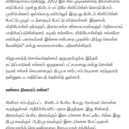
விரோதமாகப்படுகிறது. 2002-இல் சில முடிவுகளைத் தீர்மானமாக
எடுப்போம். மூன்று நிமிடம் மட்டுமே கிளிப்பிங்ஸ் கொடுப்போம்.
முன்பெல்லாம் ஒவ்வொரு டீவியிலும் இருபது நிமிடம் கிளிப்பிங்ஸ்
போட்டு முழுப் படத்தையும் போட்டு விடுவார்கள். இதனால்
விநியோகிஸ் தர்களும், திரையரங்க உரிமையாளர்களும் அதிகமாகப்
பாதிக்கப்படுகின்றனர். நடிகர் சங்கமோ, விநியோகிஸ்தர் சங்கமோ
டீவிக்குப் பகைவர்கள் இல்லை என்பதை முதலில் புரிந்து கொள்ள
வேண்டும்" என்று காரசாரமாகவே பதிலளிக்கிறார்.
விஜயகாந்த் சொல்வதெல்லாம் ஒருபுறமிருக்க, இந்தக்
கட்டுப்பாடுகள் எல்லாம் ஒருதலைப் பட்சமானது என்று சொல்லி
நடிகர் சங்கச் செயலாளரும் தி.மு.க சார்பு எம்.பியுமான சரத்குமார்
தன்னுடைய எதிர்ப்பைத் தெரிவித் துள்ளார்.
உண்மை நிலவரம் என்ன?
சினிமா சம்பந்தப்பட்ட சிலரிடம் பேசிய போது அவர்கள் சொன்ன
கருத்துக்கள் அதிர்ச்சியளிப் பதாக இருந்தன. இது சின்னத்
திரைக்கும் பெரிய திரைக்கும் இடையிலான போட்டியே அல்ல; இது
தி.மு.கவுக்கும் அ.தி.மு.கவுக்கும் இடையிலான போட்டிதான்.
விஜயகாந்த் ஜெயலலிதாவை நேரடியாகச் சந்தித்துப்