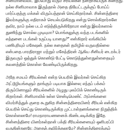
சினிமாவைவிட இப்போது வரும் சீரியல்கள் நன்றாகயிருக் கின்றது.
நல்ல சினிமாவாக இருந்தால் அதை தியேட்டருக்குப் போய்ப்
பார்ப்பதற்கு மக்கள் விரும்பத்தான் செய்கிறார்கள். சின்னத்திரை
இவர்களுக்கு எதிராகச் செயல்படுகிறது என்று சொல்கிறார்களே
தவிர, நாம் நல்ல படம் எடுத்திருக்கிறோமா என்று இவர்களால்
துணிந்து சொல்ல முடியுமா? பொங்கலுக்கு வந்த படங்களில்
எத்தனை படங்கள் உருப்படி யானது?" என்கிறார் வங்கியில்
பணிபுரியும் மகேஷன். நல்ல கதைகள் தமிழில் வருவதில்லை
என்பதை பாரதிராஜா மற்றும் மகேந்திரன் ஆகிய சீனியர் டைரக்டர்
இருவரும் ஒத்துக் கொண்டு பேட்டி கொடுத்துள்ளதுள்ளதையும்
கவனத்தில் கொள்ள வேண்டியிருக்கிறது.
அதே சமயம் சீரியல்கள் என்ற பெயரில் இவர்கள் செய்கிற
அட்டூழியங்களும் தாங்கும் படியாக இல்லை; எந்தப் பக்கம்
திரும்பினாலும் சீரியல்களில் அழுது புலம்பிக் கொண்டிருக்
கிறார்கள். சினிமாவில் உள்ள சென்டிமெண்ட் அம்சங்களை
விமர்சித்துக் குறை கூறுகிற சின்னத்திரையினர் சீரியல் என்கிற
பெயரில் செய்து கொண்டிருக்கிற முட்டாள்தனங்களை நிறுத்திக்
கொள்ளலாமே! ராமநாராயணனைக் கிண்டலடிக்கிற இதே
சின்னத்திரை யினர்கள்தான் பக்தி சீரியல்களையும் ஒளிபரப்பி
வருகின்றனரே; அதைத் தவிர்க்கலாமே? சின்னத்திரைக்கும்