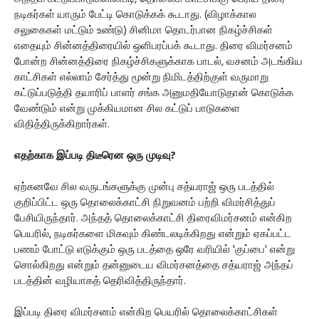
நடிகர்கள் யாரும் பேட்டி கொடுக்கக் கூடாது. (விழாக்கால
சலுகைகள் மட்டும் உண்டு) சினிமா தொடர்பான நிகழ்ச்சிகள்
எதையும் சின்னத்திரையில் ஒளிபரப்பக் கூடாது. திரை விமர்சனம்
போன்ற சின்னத்திரை நிகழ்ச்சிகளுக்காக பாடல், வசனம் அடங்கிய
காட்சிகள் எல்லாம் சேர்த்து மூன்று நிமிடத்திற்குள் வருமாறு
கட்டுப்படுத்தி தயாரிப் பாளர் சங்க அனுமதியோடுதான் கொடுக்க
வேண்டும் என்று முக்கியமான சில கட்டுப் பாடுகளை
விதித்திருக்கிறார்கள்.
எதற்காக இப்படி திடீரென ஒரு முடிவு?
ஏற்கனவே சில வருடங்களுக்கு முன்பு சத்யராஜ் ஒரு படத்தில்
குறிப்பிட்ட ஒரு தொலைக்காட்சி நிறுவனம் பற்றி விமர்சித்துப்
பேசியிருந்தார். அந்தத் தொலைக்காட்சி திரைவிமர்சனம் என்கிற
பெயரில், நடிகர்களை மிகவும் கிண்டலடிக்கிறது என்றும் ஏகப்பட்ட
பணம் போட்டு எடுக்கும் ஒரு படத்தை ஒரே வரியில் 'குப்பை' என்று
சொல்கிறது என்றும் தன்னுடைய விமர்சனத்தை சத்யராஜ் அந்தப்
படத்தின் வழியாகத் தெரிவித்திருந்தார்.
இப்படி திரை விமர்சனம் என்கிற பெயரில் தொலைக்காட்சிகள்