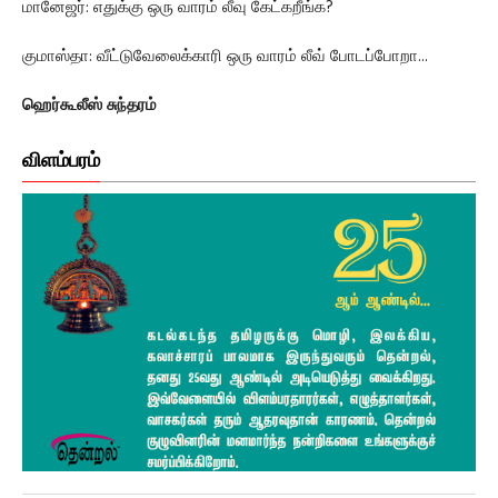
மானேஜர்: எதுக்கு ஒரு வாரம் லீவு கேட்கறீங்க?
குமாஸ்தா: வீட்டுவேலைக்காரி ஒரு வாரம் லீவ் போடப்போறா...
ஹெர்கூலீஸ் சுந்தரம்
விளம்பரம்