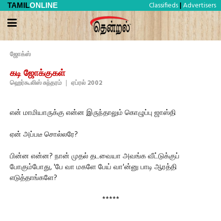
Classifieds
Advertisers
TAMIL
ONLINE
|
ஜோக்ஸ்
கடி ஜோக்குகள்
ஹெர்கூலிஸ் சுந்தரம்
|
ஏப்ரல் 2002
என் மாமியாருக்கு என்ன இருந்தாலும் கொழுப்பு ஜாஸ்தி
ஏன் அப்படீ சொல்லரே?
பின்ன என்ன? நான் முதல் தடவையா அவங்க வீட்டுக்குப்
போகும்போது, 'பே வா மகளே பேய் வா'ன்னு பாடி ஆரத்தி
எடுத்தாங்களே?
*****