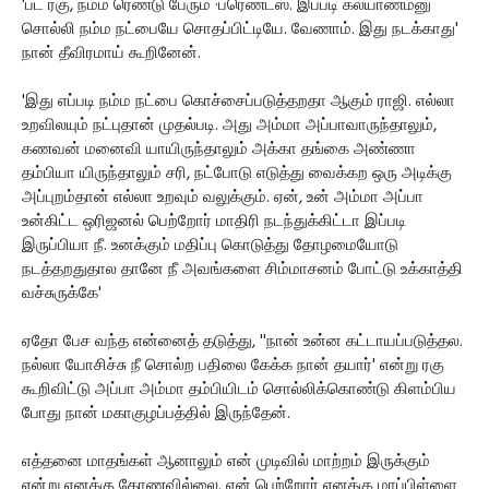
'பட் ரகு, நம்ம ரெண்டு பேரும் ·ப்ரெண்ட்ஸ். இப்படி கல்யாணம்னு
சொல்லி நம்ம நட்பையே சொதப்பிட்டியே. வேணாம். இது நடக்காது'
நான் தீவிரமாய் கூறினேன்.
'இது எப்படி நம்ம நட்பை கொச்சைப்படுத்தறதா ஆகும் ராஜி. எல்லா
உறவிலயும் நட்புதான் முதல்படி. அது அம்மா அப்பாவாருந்தாலும்,
கணவன் மனைவி யாயிருந்தாலும் அக்கா தங்கை அண்ணா
தம்பியா யிருந்தாலும் சரி, நட்போடு எடுத்து வைக்கற ஒரு அடிக்கு
அப்புறம்தான் எல்லா உறவும் வலுக்கும். ஏன், உன் அம்மா அப்பா
உன்கிட்ட ஒரிஜனல் பெற்றோர் மாதிரி நடந்துக்கிட்டா இப்படி
இருப்பியா நீ. உனக்கும் மதிப்பு கொடுத்து தோழமையோடு
நடத்தறதுதால தானே நீ அவங்களை சிம்மாசனம் போட்டு உக்காத்தி
வச்சுருக்கே'
ஏதோ பேச வந்த என்னைத் தடுத்து, ''நான் உன்ன கட்டாயப்படுத்தல.
நல்லா யோசிச்சு நீ சொல்ற பதிலை கேக்க நான் தயார்' என்று ரகு
கூறிவிட்டு அப்பா அம்மா தம்பியிடம் சொல்லிக்கொண்டு கிளம்பிய
போது நான் மகாகுழப்பத்தில் இருந்தேன்.
எத்தனை மாதங்கள் ஆனாலும் என் முடிவில் மாற்றம் இருக்கும்
என்று எனக்கு தோணவில்லை. என் பெற்றோர் எனக்கு மாப்பிள்ளை