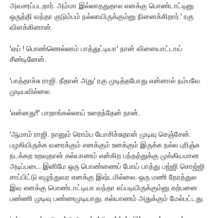
அவசரப்படறார். அம்மா இல்லாததுதால எனக்கு பொண்டாட்டினு
ஒருத்தி வந்தா குடும்பம் நல்லாயிருக்கும்னு நினைக்கிறார்.' ரகு
விளக்கினான்.
'ஏய் ! பொண்ணெல்லாம் பாத்துட்டியா' நான் விளையாட்டாய்
சீண்டினேன்.
'பாத்தாச்சு ராஜி. நீதான் அது' ரகு முடித்தபோது என்னால் நம்பவே
முடியவில்லை.
'என்னது!!' பாறாங்கல்லாய் உறைந்தேன் நான்.
'ஆமாம் ராஜி. நானும் ரொம்ப யோசிச்சுதான் முடிவு செஞ்சேன்.
பழகியிருக்க வரைக்கும் எனக்கும் உனக்கும் இருக்க நல்ல புரிஞ்சு
நடக்கற உறவுதான் கல்யாணம் என்கிற பந்தத்துக்கு முக்கியமான
அடிப்படை. இனிமே ஒரு பொண்ணைப் போய் பாத்து பஜ்ஜி சொஜ்ஜி
சாப்பிட்டு எழுந்துவர எனக்கு இஷ்டமில்லை. ஒரு மணி நேரத்துல
இவ எனக்கு பொண்டாட்டியா வந்தா எப்படியிருக்கும்னு கற்பனை
பண்ணி முடிவு பண்ணமுடியாது. கல்யாணம் அதுக்கும் மேல்பட்டது.