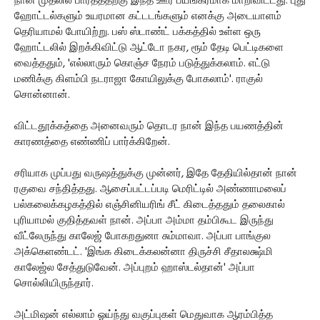
நான் முதலில் பார்த்ததற்கு இந்த ஊர் பயங்கரமாக மாறிவிட்டது. புது
ஹோட்டல்களும் உயரமான கட்டடங்களும் எனக்கு அடையாளம்
தெரியாமல் போயிற்று. பஸ் ஸ்டாண்ட் பக்கத்தில் உள்ள ஒரு
ஹோட்டலில் இறக்கிவிட்டு ஆட்டோ நகர, ரூம் தேடி பெட்டிகளை
வைத்ததும், 'எல்லாரும் கொஞ்ச நேரம் படுத்துக்கலாம். எட்டு
மணிக்கு கிளம்பி நடராஜா கோயிலுக்கு போகலாம்'. ராகுல்
சொன்னான்.
விட்டதூக்கத்தை அனைவரும் தொடர நான் இந்த பயணத்தின்
காரணத்தை எண்ணிப் பார்க்கிறேன்.
சரியாக முப்பது வருஷத்துக்கு முன்னர், இதே தேதியில்தான் நான்
ரகுவை சந்தித்தது. ஆசைப்பட்டப்படி மெரிட்டில் அண்ணாமலைப்
பல்கலைக்கழகத்தில் எஞ்சினியரிங் சீட் கிடைத்ததும் தலைகால்
புரியாமல் குதித்தவள் நான். அப்பா அம்மா தம்பிகூட இருந்து
வீட்லேருந்து காலேஜ் போகறதுனா சும்மாவா. அப்பா பாங்குல
அக்கெளண்டட். 'இங்க கிடைக்கலன்னா திருச்சி சீதாலக்ஷ்மி
காலேஜ்ல சேத்துடுவேன். அப்புறம் ஹாஸ்டல்தான்' அப்பா
சொல்லியிருந்தார்.
அட்மிஷன் எல்லாம் ஓய்ந்து வகுப்புகள் மெதுவாக ஆரம்பித்த