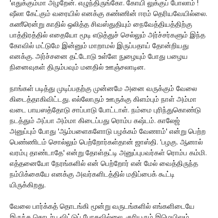
'எதுக்கும்மா அழறேன். எழுந்திருங்கோ. கோயி லுக்குப் போலாம் !
ஷீலா கேட்கும் வரையில் எனக்கு கண்ணின் ஈரம் தெரியவேயில்லை.
கணீரென்று காதில் ஒலித்த சிவஸ்துதியும் நைவேத்தியத்திற்கு
பாத்திரத்தில் எதையோ மூடி எடுத்துச் செல்லும் அர்ச்சர்களும் இந்த
கோவில் மட்டுமே இன்னும் மாறாமல் இருப்பதாய் தோன்றியது
எனக்கு. அர்ச்சனை தட்டோடு உள்ளே நுழையும் போது பழைய
நினைவுகள் திரும்பவும் மனதில் ஊஞ்சலாடின.
நாங்கள் படித்து முடிப்பதற்கு முன்னமே அனை வருக்கும் வேலை
கிடைத்தாகிவிட்டது. எல்லோரும் ஊருக்கு கிளம்பும் நாள் அம்மா
வடை பாயஸத்தோடு சாப்பாடு போட்டாள். நம்மை புரிந்துகொண்டு
நடத்தும் அப்பா அம்மா கிடைப்பது ரொம்ப கஷ்டம். காலேஜ்
அனுப்பும் போது 'ஆம்பளைகளோடு பழக்கம் வேணாம்' என்று பெற்ற
பெண்ணிடம் சொல்லும் பெற்றோர்கள்தான் ஜாஸ்தி. 'பழகு. ஆனால்
வரம்பு தாண்டாதே' என்று தோள்தட்டி அனுப்புபவர்கள் ரொம்ப கம்மி.
எத்தனையோ நேரங்களில் என் பெற்றோர் என் மேல் வைத்திருந்த
நம்பிக்கையே எனக்கு அவர்களிடத்தில் மதிப்பைக் கூட்டி
யிருக்கிறது.
வேலை பார்க்கத் தொடங்கி மூன்று வருடங்களில் எங்களிடையே
இருந்த தொடர்பு விட்டுப் போகவில்லை. குரியரும் இமெயிலும்