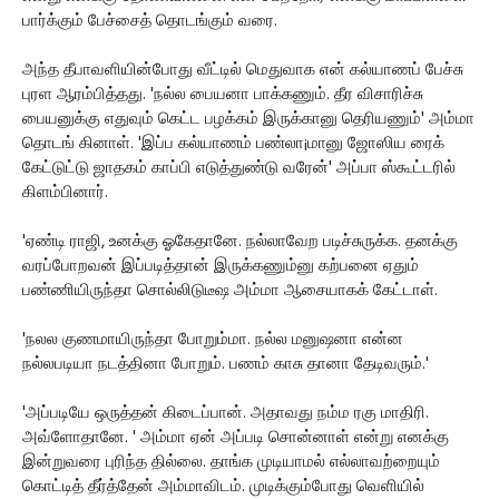
பார்க்கும் பேச்சைத் தொடங்கும் வரை.
அந்த தீபாவளியின்போது வீட்டில் மெதுவாக என் கல்யாணப் பேச்சு
புரள ஆரம்பித்தது. 'நல்ல பையனா பாக்கணும். தீர விசாரிச்சு
பையனுக்கு எதுவும் கெட்ட பழக்கம் இருக்கானு தெரியணும்' அம்மா
தொடங் கினாள். 'இப்ப கல்யாணம் பண்லா¡மானு ஜோஸிய ரைக்
கேட்டுட்டு ஜாதகம் காப்பி எடுத்துண்டு வரேன்' அப்பா ஸ்கூட்டரில்
கிளம்பினார்.
'ஏண்டி ராஜி, உனக்கு ஓகேதானே. நல்லாவேற படிச்சுருக்க. தனக்கு
வரப்போறவன் இப்படித்தான் இருக்கணும்னு கற்பனை ஏதும்
பண்ணியிருந்தா சொல்லிடுடீஷ அம்மா ஆசையாகக் கேட்டாள்.
'நலல குணமாயிருந்தா போறும்மா. நல்ல மனுஷனா என்ன
நல்லபடியா நடத்தினா போறும். பணம் காசு தானா தேடிவரும்.'
'அப்படியே ஒருத்தன் கிடைப்பான். அதாவது நம்ம ரகு மாதிரி.
அவ்ளோதானே. ' அம்மா ஏன் அப்படி சொன்னாள் என்று எனக்கு
இன்றுவரை புரிந்த தில்லை. தாங்க முடியாமல் எல்லாவற்றையும்
கொட்டித் தீர்த்தேன் அம்மாவிடம். முடிக்கும்போது வெளியில்