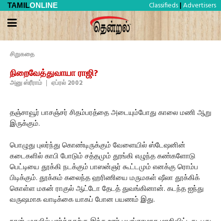
Classifieds
Advertisers
TAMIL
ONLINE
|
சிறுகதை
நிறைவேத்துவாயா ராஜி?
அனு ஸ்ரீராம்
|
ஏப்ரல் 2002
தஞ்சாவூர் பாசஞ்சர் சிதம்பரத்தை அடையும்போது காலை மணி ஆறு
இருக்கும்.
பொழுது புலர்ந்து கொண்டிருக்கும் வேளையில் ஸ்டேஷனின்
கடைகளில் காபி போடும் சத்தமும் தூங்கி எழுந்த கண்களோடு
பெட்டியை தூக்கி நடக்கும் பாஸன்ஞர் கூட்டமும் எனக்கு ரொம்ப
பிடிக்கும். தூக்கம் கலைந்த ஹரிணியை மருமகள் ஷீலா தூக்கிக்
கொள்ள மகன் ராகுல் ஆட்டோ தேடத் துவங்கினான். கடந்த ஐந்து
வருஷமாக வாடிக்கை யாகப் போன பயணம் இது.