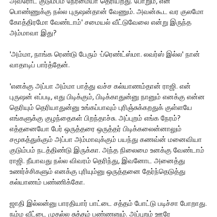
அவரோட குடும்பம் நேர்மையா தெரியறது. போறும், என்
பொண்ணுக்கு நல்ல புருஷன்தான் வேணும். அவன்கூட வர குலமோ
கோத்திரமோ வேண்டாம்' சமையல் வீட்டுவேலை என்று இருந்த
அம்மாவா இது?
'அம்மா, நாங்க ரெண்டு பேரும் ·ப்ரெண்ட்ஸ்மா. லவர்ஸ் இல்ல' நான்
வாதாடிப் பார்த்தேன்.
'எனக்கு அப்பா அம்மா பாத்து வச்ச கல்யாணம்தான் ராஜி. என்
புருஷன் எப்படி, எது பிடிக்கும், பிடிக்காதுன்னு நானும் எனக்கு என்ன
தெரியும் தெரியாதுன்னு உங்கப்பாவும் புரிஞ்சுக்கறதுக் குள்ளயே
எங்களுக்கு குழந்தைகள் பிறந்தாச்சு. அப்புறம் எங்க நேரம்?
எத்தனையோ பேர் ஒருத்தரை ஒருத்தர் பிடிக்கலைன்னாலும்
சமூகத்துக்கும் அப்பா அம்மாவுக்கும் பயந்து கணவ்ன் மனைவியா
குடும்பம் நடத்திண்டு இருக்கா. அந்த நிலைமை உனக்கு வேண்டாம்
ராஜி. நீயாவது நல்ல விவரம் தெரிந்து, இவனோட அனைத்து
உணர்ச்சிகளும் எனக்கு புரியும்னு ஒருத்தனை தேர்ந்தெடுத்து
கல்யாணம் பண்ணிக்கோ.
ஜாதி இல்லன்னு பாரதியார் பாட்டை சத்தம் போட்டு படிச்சா போறாது.
நம்ம வீட்டை முதல்ல சுத்தம் பண்ணனும். அப்புறம் ஊரே