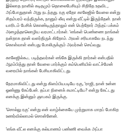
இல்லாத நாளில் கடிதமும் தொலைபேசியும் சிறிதே உதவிட,
அப்போதுதான் அது நடந்தது. ரகு ஏதோ காலேஜில் வேலை என்று
சிதம்பரம் வந்திருக்க, நானும் லீவு என்று வீட்டில் இருந்தேன். நான்
யாரிடம் பேசிக் கொண்டிருந்தாலும் என் பெற்றோர் அந்தப் பக்கம்
அழைத்தாலொழிய வரமாட்டார்கள். 'எங்கள் பெண்ணை நாங்கள்
நன்றாக தான் வளர்திருக் கிறோம். அவள் சரியாகவே நடந்து
கொள்வாள் என்பது போலிருக்கும் அவர்கள் செய்வது.
காலேஜில்கூட படித்தவர்கள் எங்கே இருக்கி றார்கள் என்பதில்
ஆரம்பித்து தான் வேலை பார்க்கும் கம்பெனியில் வாட்ச்மேன்
வரையில் நாங்கள் பேசியாகிவிட்டது.
நேரமாகிவிட்டது என்று கிளம்பியபடியே ரகு, 'ராஜி, நான் உன்ன
ஒண்ணு கேப்பேன். தப்பா நினைக் கமாட்டியே? என்று கேட்டது
எனக்கு இன்னும் ஞாபகம் இருக்கு.
'சொல்லு ரகு' என்று என் வாழ்க்கையே முற்றுமாக மாறப் போகிற
உணர்வில்லாமல் சொன்னேன்.
'எங்க வீட்ல எனக்கு கல்யாணம் பண்ணி வைக்க அப்பா