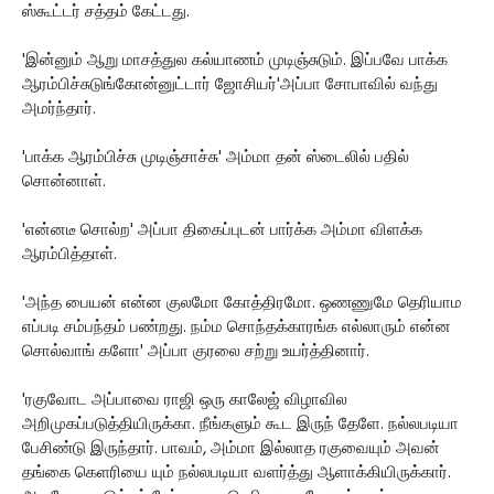
ஸ்கூட்டர் சத்தம் கேட்டது.
'இன்னும் ஆறு மாசத்துல கல்யாணம் முடிஞ்சுடும். இப்பவே பாக்க
ஆரம்பிச்சுடுங்கோன்னுட்டார் ஜோசியர்'அப்பா சோபாவில் வந்து
அமர்ந்தார்.
'பாக்க ஆரம்பிச்சு முடிஞ்சாச்சு' அம்மா தன் ஸ்டைலில் பதில்
சொன்னாள்.
'என்னடீ சொல்ற' அப்பா திகைப்புடன் பார்க்க அம்மா விளக்க
ஆரம்பித்தாள்.
'அந்த பையன் என்ன குலமோ கோத்திரமோ. ஒணணுமே தெரியாம
எப்படி சம்பந்தம் பண்றது. நம்ம சொந்தக்காரங்க எல்லாரும் என்ன
சொல்வாங் களோ' அப்பா குரலை சற்று உயர்த்தினார்.
'ரகுவோட அப்பாவை ராஜி ஒரு காலேஜ் விழாவில
அறிமுகப்படுத்தியிருக்கா. நீங்களும் கூட இருந் தேளே. நல்லபடியா
பேசிண்டு இருந்தார். பாவம், அம்மா இல்லாத ரகுவையும் அவன்
தங்கை கெளரியை யும் நல்லபடியா வளர்த்து ஆளாக்கியிருக்கார்.