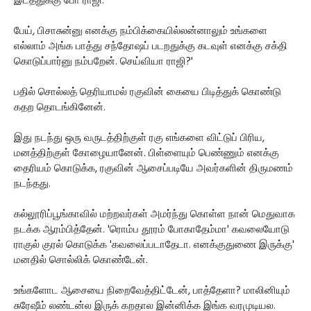
இடத்துக்கு போ ராஜி.
பேய், பிசாசுன்னு எனக்கு நம்பிக்கையில்லன்னாலும் உங்களை
எல்லாம் அங்க பாத்து சந்தோஷப் படறதுக்கு கடவுள் எனக்கு சக்தி
கொடுப்பார்னு நம்பறேன். செய்வியா ராஜி?'
பதில் சொல்லத் தெரியாமல் ரகுவின் கையை பிடித்துக் கொண்டு
கதற தொடங்கினேன்.
இது நடந்து ஒரு வருடத்திற்குள் ரகு எங்களை விட்டுப் பிரிய,
மனத்திற்குள் கோழையானேன். பிள்ளையும் பெண்ணும் எனக்கு
தைரியம் கொடுக்க, ரகுவின் ஆசைப்படியே அவர்களின் திருமணம்
நடந்தது.
கல்லூரிப்பூங்காவில் மற்றவர்கள் அமர்ந்து கொள்ள நான் மெதுவாக
நடக்க ஆரம்பித்தேன். 'ரொம்ப தூரம் போகாதேம்மா' கவலையோடு
ராகுல் குரல் கொடுக்க 'கவலைப்படாதேடா. எனக்குதுணை இருக்கு'
மனதில் சொல்லிக் கொண்டேன்.
உங்களோட ஆசையை நிறைவேத்திட்டேன், பாத்தேளா? மாலினியும்
சுரேஷீம் லண்டன்ல இருக் கறதால இன்னிக்க இங்க வரமுடியல.