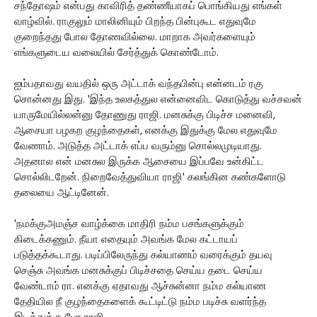
சந்தோஷம் என்பது காவிரித் தண்ணீயாகப் பொங்கியது எங்கள்
வாழ்வில். ராகுலும் மாலினியும் பிறந்த பின்புகூட எதுவுமே
குறைந்தது போல தோணவில்லை. மாறாக அவர்களையும்
எங்களுடைய வலையில் சேர்த்துக் கொண்டோம்.
ஐம்பதாவது வயதில் ஒரு அட்டாக் வந்தபின்பு என்னடம் ரகு
சொன்னது இது. 'இந்த உலகத்துல என்னைவிட கொடுத்து வச்சவன்
யாருமேயில்லன்னு தோணுது ராஜி. மனசுக்கு பிடிச்ச மனைவி,
ஆசையா பழகற குழந்தைகள், எனக்கு இதுக்கு மேல எதுவுமே
வேணாம். அடுத்த அட்டாக் எப்ப வரும்னு சொல்லமுடியாது.
அதனால என் மனசுல இருக்க ஆசையை இப்பவே உன்கிட்ட
சொல்லிடறேன். நிறைவேத்துவியா ராஜி' கலங்கின கண்களோடு
தலையை ஆட்டினேன்.
'நமக்குஅமஞ்ச வாழ்க்கை மாதிரி நம்ம பசங்களுக்கும்
கிடைக்கணும். நீயா எதையும் அவங்க மேல கட்டாயப்
படுத்தக்கூடாது. படிப்பிலேருந்து கல்யாணம் வரைக்கும் தயவு
செஞ்சு அவங்க மனசுக்குப் பிடிச்சதை செய்ய தடை செய்ய
வேண்டாம் ரா. எனக்கு ஏதாவது ஆச்சுன்னா நம்ம கல்யாண
தேதியில நீ குழந்தைகளைக் கூட்டிட்டு நம்ம படிச்சு வளர்ந்த