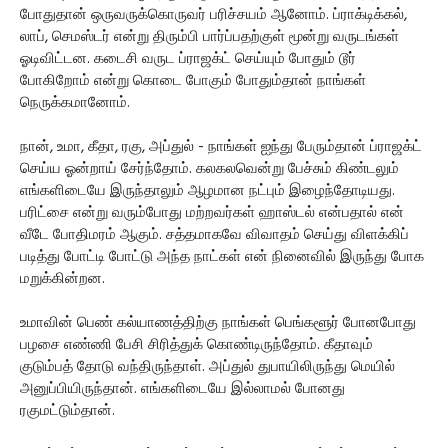
போதுதான் ஒருவருக்கொருவர் பரிச்சயம் ஆனோம். ப்ராக்டிக்கல்,
லாப், செமஸ்டர் என்று திரும்பி பார்ப்பதற்குள் மூன்று வருடங்கள்
ஓடிவிட்டன. கடைசி வருட ப்ராஜக்ட் செய்யும் போதும் டூர்
போகிறோம் என்று கொடை போகும் போதும்தான் நாங்கள்
நெருக்கமானோம்.
நான், உமா, கீதா, ரகு, அப்துல் - நாங்கள் ஐந்து பேரும்தான் ப்ராஜக்ட்
செய்ய ஓன்றாய் சேர்ந்தோம். கலகலவென்று பேச்சும் கிண்டலும்
எங்களிடையே இருந்தாலும் ஆழமான நட்பும் இழைந்தோடியது.
பரிட்சை என்று வரும்போது மற்றவர்கள் ஹாஸ்டல் என்பதால் என்
வீடே போதிமரம் ஆகும். சத்தமாகவே விவாதம் செய்து விளக்கிப்
படித்து போட்டி போட்டு அந்த நாட்கள் என் நினைவில் இருந்து போக
மறுக்கின்றன.
உமாவின் பெண் கல்யாணத்திற்கு நாங்கள் பெங்களூர் போனபோது
பழசை எண்ணி பேசி சிரித்துக் கொண்டிருந்தோம். கீதாவும்
குடும்பத் தோடு வந்திருந்தாள். அப்துல் துபாயிலிருந்து மெயில்
அனுப்பியிருந்தான். எங்களிடையே இல்லாமல் போனது
ரகுமட்டும்தான்.