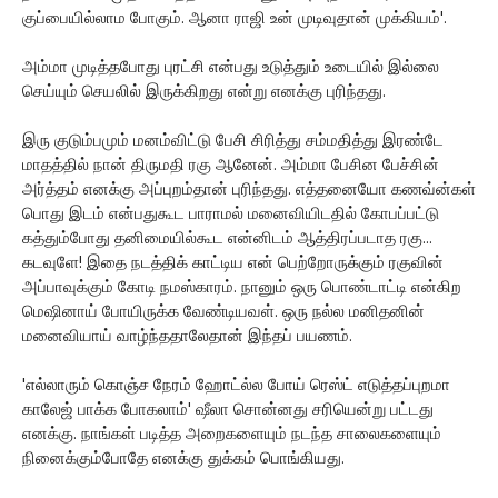
குப்பையில்லாம போகும். ஆனா ராஜி உன் முடிவுதான் முக்கியம்'.
அம்மா முடித்தபோது புரட்சி என்பது உடுத்தும் உடையில் இல்லை
செய்யும் செயலில் இருக்கிறது என்று எனக்கு புரிந்தது.
இரு குடும்பமும் மனம்விட்டு பேசி சிரித்து சம்மதித்து இரண்டே
மாதத்தில் நான் திருமதி ரகு ஆனேன். அம்மா பேசின பேச்சின்
அர்த்தம் எனக்கு அப்புறம்தான் புரிந்தது. எத்தனையோ கணவ்ன்கள்
பொது இடம் என்பதுகூட பாராமல் மனைவியிடதில் கோபப்பட்டு
கத்தும்போது தனிமையில்கூட என்னிடம் ஆத்திரப்படாத ரகு...
கடவுளே! இதை நடத்திக் காட்டிய என் பெற்றோருக்கும் ரகுவின்
அப்பாவுக்கும் கோடி நமஸ்காரம். நானும் ஒரு பொண்டாட்டி என்கிற
மெஷினாய் போயிருக்க வேண்டியவள். ஒரு நல்ல மனிதனின்
மனைவியாய் வாழ்ந்ததாலேதான் இந்தப் பயணம்.
'எல்லாரும் கொஞ்ச நேரம் ஹோட்ல்ல போய் ரெஸ்ட் எடுத்தப்புறமா
காலேஜ் பாக்க போகலாம்' ஷீலா சொன்னது சரியென்று பட்டது
எனக்கு. நாங்கள் படித்த அறைகளையும் நடந்த சாலைகளையும்
நினைக்கும்போதே எனக்கு துக்கம் பொங்கியது.