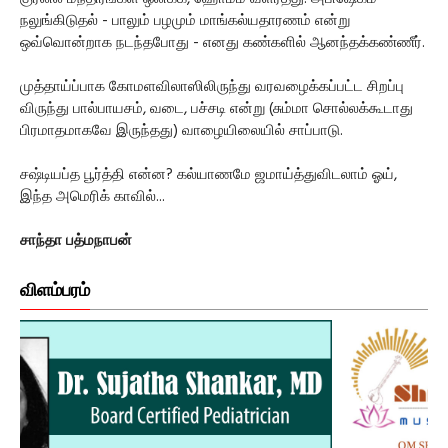
நலுங்கிடுதல் - பாலும் பழமும் மாங்கல்யதாரணம் என்று
ஒவ்வொன்றாக நடந்தபோது - எனது கண்களில் ஆனந்தக்கண்ணீர்.
முத்தாய்ப்பாக கோமளவிலாஸிலிருந்து வரவழைக்கப்பட்ட சிறப்பு
விருந்து பால்பாயசம், வடை, பச்சடி என்று (சும்மா சொல்லக்கூடாது
பிரமாதமாகவே இருந்தது) வாழையிலையில் சாப்பாடு.
சஷ்டியப்த பூர்த்தி என்ன? கல்யாணமே ஜமாய்த்துவிடலாம் ஓய்,
இந்த அமெரிக் காவில்...
சாந்தா பத்மநாபன்
விளம்பரம்