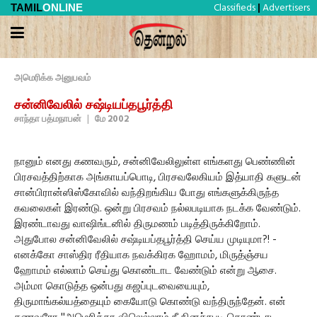
Classifieds
Advertisers
TAMIL
ONLINE
|
அமெரிக்க அனுபவம்
சன்னிவேலில் சஷ்டியப்தபூர்த்தி
சாந்தா பத்மநாபன்
|
மே 2002
நானும் எனது கணவரும், சன்னிவேலிலுள்ள எங்களது பெண்ணின்
பிரசவத்திற்காக அங்காயப்பொடி, பிரசவலேகியம் இத்யாதி களுடன்
சான்பிரான்ஸிஸ்கோவில் வந்திறங்கிய போது எங்களுக்கிருந்த
கவலைகள் இரண்டு. ஒன்று பிரசவம் நல்லபடியாக நடக்க வேண்டும்.
இரண்டாவது வாஷிங்டனில் திருமணம் படித்திருக்கிறோம்.
அதுபோல சன்னிவேலில் சஷ்டியப்தபூர்த்தி செய்ய முடியுமா?! -
எனக்கோ சாஸ்திர ரீதியாக நவக்கிரக ஹோமம், மிருத்ஞ்சய
ஹோமம் எல்லாம் செய்து கொண்டாட வேண்டும் என்று ஆசை.
அம்மா கொடுத்த ஒன்பது கஜப்புடவையையும்,
திருமாங்கல்யத்தையும் கையோடு கொண்டு வந்திருந்தேன். என்