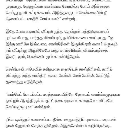
கணவரோ ''அமெரிக்கா விலெல்லாம் நீ நினச்சபடி கொண்டாட
முடியாது. வேணும்னா உனக்காக கோயில்ல போய் அர்ச்சனை
செய்து தாலி கட்டிக்கலாம். அடுத்தவருடம் சென்னையில் நீ
ஆசைப்பட்ட மாதிரி செய்யலாம்'' என்றார்.
இதே யோசனையில் வீட்டிலிருந்த 'தென்றல்' பத்திரிகையைப்
புரட்டியபோது, பார்த்த விளம்பரம், நம்பிக்கையை ஊட்டியது. ''ஓ
இந்த ஊரிலே இவ்வளவு சாஸ்திரிகள் இருக்கிறார் களா? அதுவும்
நம் வீட்டிற்கு அருகிலேயே பாலு சாஸ்திரிகள். விளம்பரத்தை
இவரிடமும், பெண்ணிடமும் காண்பித்தேன்.
செல்போன், ஈமெயில் சகிதமாக ஹைடெக் சாஸ்திரிகள். காரில்
வீட்டிற்கு வந்த சாஸ்திரி களை கேள்வி மேல் கேள்வி கேட்டுத்
துளைத்து எடுத்தேன்.
''கார்பெட் போடப்பட்ட மரத்தளமாயிற்றே. ஹோமம் வளர்க்கமுடியுமா
ஒன்றும் ஆபத்திருக் காதா? புகை ஏராளமாக வருமே - வீட்டிலே
செய்யமுடியுமா'' என்றேன்.
நீங்க ஒன்னும் கவலைப்படாதீங்க. ஊதுவத்திப் புகைகூட வராமல்
நான் ஹோமம் செஞ்சு தர்றேன். அதுக்கெல்லாம் வழியிருக்கு...