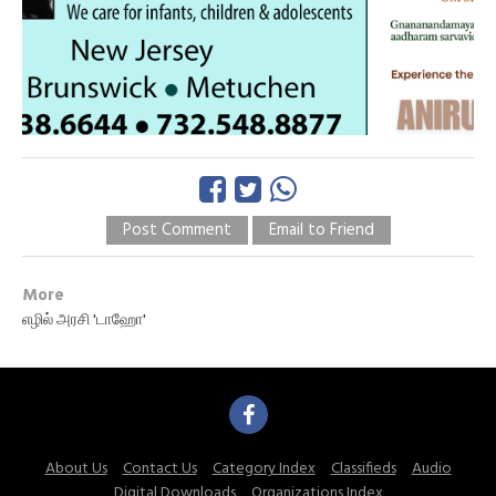
Post Comment
Email to Friend
More
எழில் அரசி 'டாஹோ'
About Us
Contact Us
Category Index
Classifieds
Audio
Digital Downloads
Organizations Index