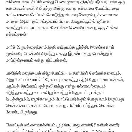
வில்லை. கடைசியில் எனது பெண் ஓரளவு திருப்திபடும்படியான ஒரு
கடையைக் கண்டு பிடித்து அங்கு தனது கல்யாண போட்டோவை
காட்டி மாலை செய்யக் கொடுத்தாள். காரனேஷன் பூக்களாலான
மாலை. (ஆனாலும் நம்மூரைப் போல, ரோஜாப்பூவில் ஜரிகை
வைத்துக் கட்டிய மாலை கிடைக்கவில்லையே என்று ஒரு சின்ன
ஏக்கம்தான்.
மார்ச் இருபத்தைந்தாம்தேதி சஷ்டியப்த பூர்த்தி. இரண்டு நாள்
முன்னரே டென்வரி லிருந்து எனது இரண்டாவது பெண்ணும்
மாப்பிள்ளையும் வந்து விட்டார்கள்.
பாலிதீன் உறையைக் கீழே போட்டு - அதன்மேல் செங்கற்களையும்,
அலுமினியம் ·பாய்ல் ட்ரேயையும் வைத்து சுற்றி ஹோம சாமான்கள்,
பருப்புத் தேங்காய் குத்துவிளக்கு என்று எல்லாவற்றையும்
எடுத்துவைத்து - வாசலிலும் -மற்றும் ஹோமம் நடக்கும்
இடத்திலும்.இழைகோலமும் போட்டு பார்க்கும் போது நாம் இருப்பது
சென்னையா, சன்னி வேலா என்று கிள்ளிப்பார்த்துக் கொள்ள
வேண்டியிருந்தது.
'கேசட்டில் மங்களவாத்தியம் முழங்க, பாலு சாஸ்திரிகளின் கணீர்
குரலில் மந்திரங்கள் ஒலிக்க, ஹோமம் வளர்த்து. அபிஷேகம் -