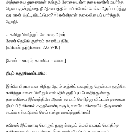
அத்தகைய துணைகள் தங்கும் சோலையுள்ள தலைவனின் உயர்ந்த
நெடிய குன்றத்தை நீ ஆகாயத்தில் மயில்போல் மெல்ல ஆடிப் பார்த்து
வர நான் ஆட்டிவிடட்டுமா? என்கிறாள் தலைவியைப் பார்த்துத்
தோழி.
... களிறு பிளிற்றும் சோலை, அவர்
சேண் நெடுங் குன்றம் காணிய நீயே
(கபிலன்: நற்றிணை: 222:9-10)
[சேண் = உயரம்; காணிய = காண]
நீயும் கதறவேண்டாமே:
இங்கே பிடியானை சிறிது நேரம் மஞ்சில் மறைந்து தென்படாததற்கே
களிற்றுயானை பிளிறும் என்பதில் குறிப்புப் பொதிந்துள்ளது.
தலைவியை இல்லத்திலே அவள் தாயார் செறித்து விட்டால் தலைவா
நீயும் பிரிவினால் கதறவேண்டிவரும், எனவே விரைவில் திருமணம்
நடக்க ஏற்பாடுகள் செய் என்று உணர்த்துகிறாள்!
கபிலன் இவ்வளவு பொருள் நுணுக்கமும் மென்மையும் பொதிந்த
கவிதையைப் பாடியுள்ளது இன்பமும் வியப்பும் தருவதாகும்.