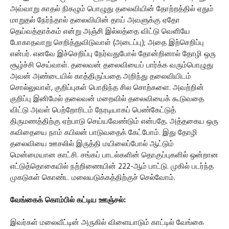
அவ்வாறு காதல் நிகழும் பொழுது தலைவியின் தோற்றத்தில் ஏதும்
மாறுதல் நேர்ந்தால் தலைவியின் தாய் அவளுக்கு ஏதோ
தெய்வத்தாக்கம் என்று அஞ்சி இல்லத்தை விட்டு வெளியே
போகாதவாறு செறித்துவிடுவாள் (அடைப்பு); அதை இற்செறிப்பு
என்பர். எனவே இச்செறிப்பு நேர்வதுபோல் தோன்றினால் தோழி ஒரு
சூழ்ச்சி செய்வாள். தலைவன் தலைவியைப் பார்க்க வரும்பொழுது
அவன் அண்டையில் காத்திருப்பதை அறிந்து தலைவியிடம்
சொல்லுவாள், குறிப்புகள் பொதிந்த சில சொற்களை. அவற்றின்
குறிப்பு இனிமேல் தலைவன் மறைவில் தலைவியைக் கூடுவதை
விட்டு அவள் பெற்றோரிடம் நேரடியாகப் பெண்கேட்டுத்
திருமணத்திற்கு ஏற்பாடு செய்யவேண்டும் என்பதே. அத்தகைய ஒரு
கவிதையை நாம் கபிலன் பாடுவதைக் கேட்போம். இது தோழி
தலைவியை ஊசலில் இருத்தி மயிலைப்போல் ஆட்டும்
மென்மையான காட்சி. சங்கப் பாடல்களின் தொகுப்புகளில் ஒன்றான
எட்டுத்தொகையில் நற்றிணையின் 222-ஆம் பாட்டு. முகில் படர்ந்த
முகடுகள் கொண்ட மலையடுக்கத்திற்குச் செல்வோம்.
வேங்கைக் கொம்பில் கட்டிய ஊஞ்சல்:
இவர்கள் மலைவீட்டின் அருகில் விளையாடும் காட்டில் வேங்கை