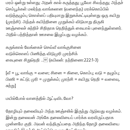
மரம் ஒன்று உள்ளது; அதன் கால் கருத்தது; பூவோ சிவந்தது; அந்தச்
செம்பூக்கள் மலர்ந்த வாங்கலான (வளைந்த) மரக்கொம்பில்
வடுத்தழும்பு கொள்ளப் பதியுமாறு இறுகக்கட்டியுள்ளது ஒரு கயிறு
(முரற்சி). அந்தக் கயிற்றினை முறுக்கம் விடுமாறு திருகி
ஊஞ்சலைச் சுற்றிச் சிறிதாக நெறித்துக் கையால் புனைந்துள்ளனர்.
அதில் பற்றித்தான் ஊசலை இழுப்பது வழக்கம்.
கருங்கால் வேங்கைச் செவ்வீ வாங்குசினை
வடுக்கொளப் பிணித்த விடுமுரி முரற்சிக்
கைபுனை சிறுநெறி ... (கபிலன்: நற்றிணை:222:1-3)
[வீ = பூ; வாங்கு = வளை; சினை = கிளை, கொம்பு; வடு = தழும்பு;
பிணி = கட்டு; முரி = முறுக்கம்; முரற்சி = கயிறு; நெறி = வளைவு,
சுற்று]
மயில்போல் வானத்தில் ஆட்டிவிடவோ?
தோழியும் தலைவியும் அந்த ஊஞ்சலில் இருந்து ஆடுவது வழக்கம்.
இன்று தலைவன் அங்கே தலைவியைப் பார்க்க வரவிருப்பதாக
முன்னமே குறி. அவன் வந்திருப்பதை அறிந்த தோழி தலைவியை