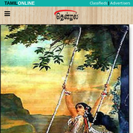
Classifieds
Advertisers
TAMIL
ONLINE
|