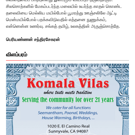
சிலசொற்களில் மேகம்படர்ந்த மலையில் உயர்ந்த காதல் கொண்ட
தலைவியை மெல்லிய மயில்போல் பூமரத்து ஊஞ்சலிலே ஆட்டி
மென்மயில்போல் பறக்கவிடுவதில் எத்தனை நுணுக்கம்,
என்னென்ன உணர்வு. சங்கத் தமிழ், உலகத்தின் அருஞ்சொத்தே.
பெரியண்ணன் சந்திரசேகரன்
விளம்பரம்