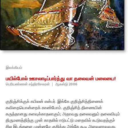
இலக்கியம்
மயில்போல் ஊசலாடிப்பார்த்து வா தலைவன் மலையை!
பெரியண்ணன் சந்திரசேகரன்
|
ஆகஸ்டு 2006
குறிஞ்சிக்குக் கபிலன் என்பர். இங்கே குறிஞ்சித்திணைக்
கவிதையொன்றைக் காண்போம். குறிஞ்சித் திணையின்
கருத்தானது களவுக்காதலாகும்; அதாவது தலைவனும் தலைவியும்
திருமணத்திற்கு முன் காதலில் ஈடுபட்டு மறைவில் கூடுவதற்குச்
சில இடங்களை முன்னமே குறித்து அங்கே கூடி அளவளாவுவது.