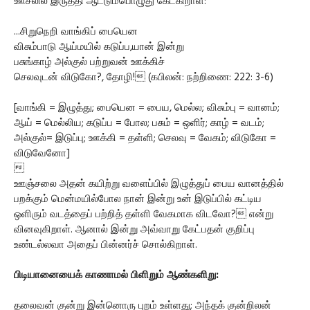
ஊசலில் இருத்தி ஆட்டும்பொழுது கேட்கிறாள்:
...சிறுநெறி வாங்கிப் பையென
விசும்பாடு ஆய்மயில் கடுப்ப,யான் இன்று
பசுங்காழ் அல்குல் பற்றுவன் ஊக்கிச்
செலவுடன் விடுகோ?, தோழி! (கபிலன்: நற்றிணை: 222: 3-6)
[வாங்கி = இழுத்து; பையென = பைய, மெல்ல; விசும்பு = வானம்;
ஆய் = மெல்லிய; கடுப்ப = போல; பசும் = ஒளிர்; காழ் = வடம்;
அல்குல்= இடுப்பு; ஊக்கி = தள்ளி; செலவு = வேகம்; விடுகோ =
விடுவேனோ]

ஊஞ்சலை அதன் கயிற்று வளைப்பில் இழுத்துப் பைய வானத்தில்
பறக்கும் மென்மயில்போல நான் இன்று உன் இடுப்பில் கட்டிய
ஒளிரும் வடத்தைப் பற்றித் தள்ளி வேகமாக விடவோ? என்று
வினவுகிறாள். ஆனால் இன்று அவ்வாறு கேட்பதன் குறிப்பு
உண்டல்லவா அதைப் பின்னர்ச் சொல்கிறாள்.
பிடியானையைக் காணாமல் பிளிறும் ஆண்களிறு:
தலைவன் குன்று இன்னொரு புறம் உள்ளது; அந்தக் குன்றிலன்