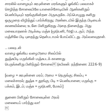
சாரலில் வாழையும் சுரபுன்னை மரங்களும் ஓங்கிப் பலவாகச்
செழித்த சோலையிலே யானைச்சோடியின் ஆண்களிறும்
பெண்பிடியும் உறங்குகின்றன அருகருகே. அப்பொழுது களிறு
ஒருமுறை விழித்துப் பார்க்கிறது; அண்டையில் இருந்த பிடியைக்
காணவில்லை; உடனே பிளிறுகிறது அதை நினைத்து. அது
மலையாதலால் அடிக்கடி மஞ்சு (மூடுபனி, fog) படரும்; அந்த
மஞ்சிலே பிடி புதைந்து தென்படாமல் போய்விட்டது. அவ்வளவுதான்.
... பலவுடன்
வாழை ஓங்கிய வழைஅமை சிலம்பில்
துஞ்சுபிடி மருங்கின் மஞ்சுபடக் காணாது
பெருங்களிறு பிளிற்றும் சோலை (கபிலன்: நற்றிணை: 222:6-9)
[வழை = சுரபுன்னை மரம்; அமை = நெருங்கு; சிலம்பு =
மலைச்சாரல்; துஞ்சு = தூங்கு; பிடி = பெண்யானை; மருங்கு =
பக்கம், இடம்; மஞ்சு = மூடுபனி, மேகம்]
துணை பிளிறும் சோலையுள்ள அவர்
மலையைப் பார்த்து வா!
