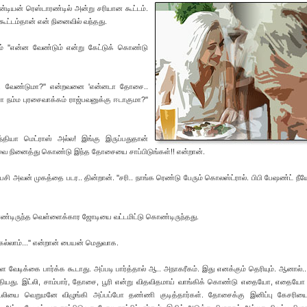
டியன் ரெஸ்டாரண்டில் அன்று சரியான கூட்டம்.
்டம்தான் என் நினைவில் வந்தது.
 ''என்ன வேண்டும் என்று கேட்டுக் கொண்டு
ா.. வேண்டுமா?'' என்றவனை 'என்னடா தோசை..
நம்ம புரசைவாக்கம் ராஜ்பவனுக்கு ஈடாகுமா?''
ந்தியா மெட்ராஸ் அல்ல! இங்கு இருப்பதுதான்
ை நினைத்து கொண்டு இந்த தோசையை சாப்பிடுங்கள்!! என்றான்.
பசி அவன் முகத்தை படர.. தின்றான். ''சரி.. நாங்க ரெண்டு பேரும் கொலஸ்ட்ரால். பிபி பேஷண்ட் நீயே 
 கொண்டிருந்த வெள்ளைக்கார ஜோடியை வட்டமிட்டு கொண்டிருந்தது.
்கெல்லாம்...'' என்றான் பையன் மெதுவாக.
 வேடிக்கை பார்க்க கூடாது. அப்படி பார்த்தால் ஆ.. அநாகரீகம். இது எனக்கும் தெரியும். ஆனால்.
ழ்த்தியது. இட்லி, சாம்பார், தோசை, பூரி என்று விதவிதமாய் வாங்கிக் கொண்டு எதையோ, எதையோ
ட்லியை வெறுமனே விழுங்கி அப்பப்போ தண்ணி குடித்தார்கள். தோசைக்கு இனிப்பு கேசரிய