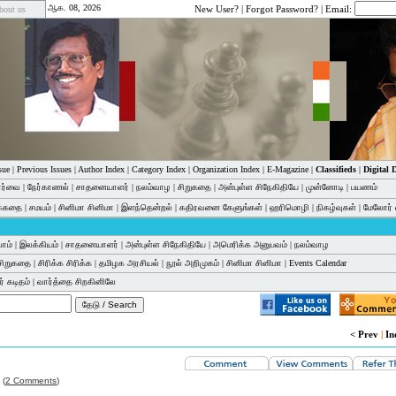
ஆக. 08, 2026
New User?
|
Forgot Password?
| Email:
bout us
sue
|
Previous Issues
|
Author Index
|
Category Index
|
Organization Index
|
E-Magazine
|
Classifieds
|
Digital
பார்வை
|
நேர்காணல்
|
சாதனையாளர்
|
நலம்வாழ
|
சிறுகதை
|
அன்புள்ள சிநேகிதியே
|
முன்னோடி
|
பயணம்
க்கதை
|
சமயம்
|
சினிமா சினிமா
|
இளந்தென்றல்
|
கதிரவனை கேளுங்கள்
|
ஹரிமொழி
|
நிகழ்வுகள்
|
மேலோர் 
ோம்
|
இலக்கியம்
|
சாதனையாளர்
|
அன்புள்ள சிநேகிதியே
|
அமெரிக்க அனுபவம்
|
நலம்வாழ
சிறுகதை
|
சிரிக்க சிரிக்க
|
தமிழக அரசியல்
|
நூல் அறிமுகம்
|
சினிமா சினிமா
|
Events Calendar
் கடிதம்
|
வார்த்தை சிறகினிலே
< Prev
|
In
(
2 Comments
)