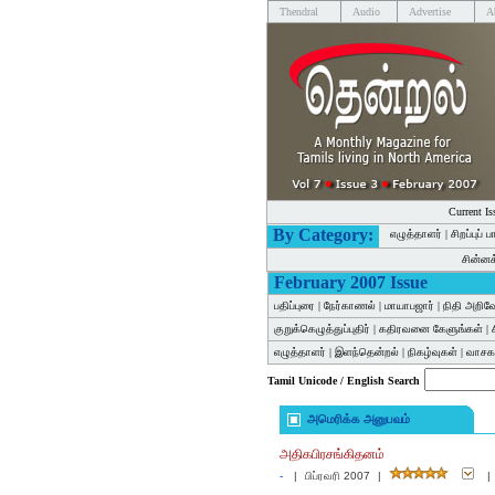
Thendral
Audio
Advertise
A
Current Is
By Category:
எழுத்தாளர்
|
சிறப்புப் 
சின்ன
February 2007 Issue
பதிப்புரை
|
நேர்காணல்
|
மாயாபஜார்
|
நிதி அறிவ
குறுக்கெழுத்துப்புதிர்
|
கதிரவனை கேளுங்கள்
|
எழுத்தாளர்
|
இளந்தென்றல்
|
நிகழ்வுகள்
|
வாசகர
Tamil Unicode / English Search
அமெரிக்க அனுபவம்
அதிகபிரசங்கிதனம்
-
|
பிப்ரவரி 2007
|
|