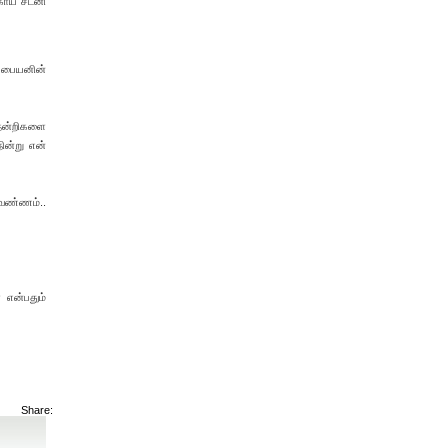
காய் சட்னி
. பையனின்
 நன்றிகளை
ின்று என்
 வண்ணம்..
 என்பதும்
Share: