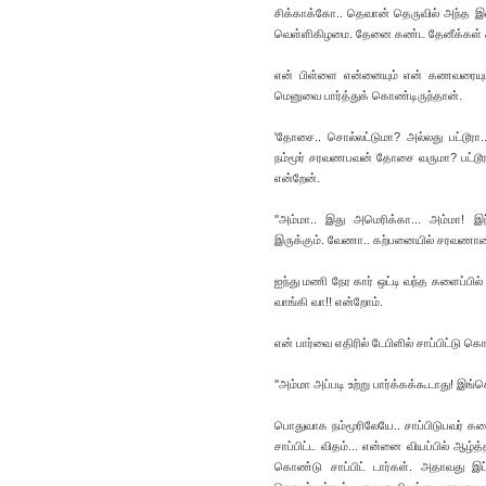
சிக்காக்கோ.. தெவான் தெருவில் அந்த இன்
வெள்ளிகிழமை. தேனை கண்ட தேனீக்கள் கூட
என் பிள்ளை என்னையும் என் கணவரையும்
மெனுவை பார்த்துக் கொண்டிருந்தான்.
'தோசை.. சொல்லட்டுமா? அல்லது பட்டூர
நம்மூர் சரவணபவன் தோசை வருமா? பட்டூரா 
என்றேன்.
''அம்மா.. இது அமெரிக்கா... அம்மா! இ
இருக்கும். வேணா.. கற்பனையில் சரவணாவ
ஐந்து மணி நேர கார் ஒட்டி வந்த களைப்பில் 
வாங்கி வா!! என்றோம்.
என் பார்வை எதிரில் டேபிளில் சாப்பிட்டு
''அம்மா அப்படி உற்று பார்க்கக்கூடாது! இங
பொதுவாக நம்மூரிலேயே.. சாப்பிடுபவர் களை
சாப்பிட்ட விதம்... என்னை வியப்பில் ஆ
கொண்டு சாப்பிட் டார்கள். அதாவது இ