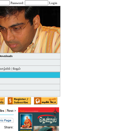
Password:
Login
 Downloads
வாழ்வில்
|
மேலும்
dex
|
Next >
Share: