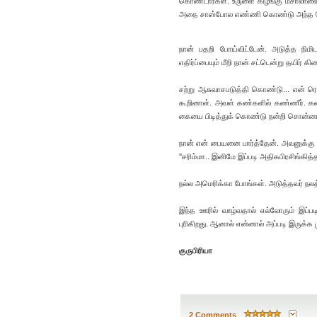
கொண்டார்கள். உருளை கிழங்கு மசாலாவை அப்
அதை சாஸ்போல எண்ணி கொண்டு அந்த பெண்
நான் பதறி போய்விட்டேன். அடுத்த நிம
எதிர்ப்பையும் மீறி நான் சட்டென்று தயிர்
சற்று ஆசுவாசபடுத்தி கொண்டு... என் ர
கூறினாள். அவள் கண்களில் கண்ணீர். கண்க
கையை பிடித்துக் கொண்டு நன்றி சொன்ன
நான் என் பையனை பார்த்தேன். அவனுக்கு இ
''சரிம்மா.. இனிமே இப்படி அதிகபிரசிங்கித்
நல்ல அமெரிக்கா போங்கள். அடுத்தவர் நல
இந்த ஊரில் வாழ்வதால் எல்லோரும் இப்பட
புரிகிறது. ஆனால் என்னால் அப்படி இருக்க
குருபிரியா
2 Comments