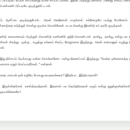
படியே உப்புமா சாப்பிடுவது போல சாப்பிட்டார்கள். இதில் அடுத்து மிளகாய் அல்லது சிவப்பு மிள
மணி அப்படியே குடித்துவிட்டடாள்.
ிடம். ஆசிட்டை குடித்ததுபோல்... அவள் அலறினாள் பாருங்கள். எல்லோருமே பயந்து போனோம்
 கிண்ணத்தை எடுத்துச் சென்று குடிக்க சொன்னேன். மடமடவென்று இரண்டு கப் தயிர் குடித்தாள்.
ெண்டு கைகளையும் பிடித்துக் கொண்டு கண்ணில் ஒற்றி கொண்டாள். தாங்யூ.. தாங்யூ என்று பல
ள் சிவந்து.. மூக்கு.. கழுத்து எல்லாம் சிவப்பு ரோஜாவாக இருந்தது. அவள் கணவனும் எழுந்து ந
ான்.
து நிச்சயம் பிடிக்காது. என்ன சொல்வானோ.. என்று நினைப்பாய் இருந்தது. ''மெல்ல புன்னகைத்த
தனமாக ஏதும் செய்யாதீர்கள்..'' என்றான்.
த்தை பாராமல் தன் வழியே போவது சுயநலமல்லவா? இந்தியா.. இந்தியாதான்!
ி இருக்கிறார்கள். வாஸ்த்தவந்தான். இதனால் பல தொந்திரவுகள் வரும் என்று ஒதுங்குகிறார்கள்
 முடியவில்லையே!