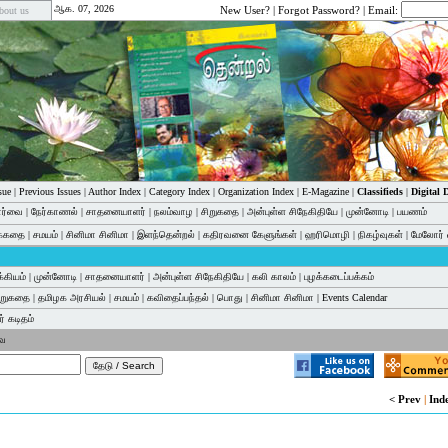
ஆக. 07, 2026
New User?
|
Forgot Password?
| Email:
bout us
sue
|
Previous Issues
|
Author Index
|
Category Index
|
Organization Index
|
E-Magazine
|
Classifieds
|
Digital
பார்வை
|
நேர்காணல்
|
சாதனையாளர்
|
நலம்வாழ
|
சிறுகதை
|
அன்புள்ள சிநேகிதியே
|
முன்னோடி
|
பயணம்
க்கதை
|
சமயம்
|
சினிமா சினிமா
|
இளந்தென்றல்
|
கதிரவனை கேளுங்கள்
|
ஹரிமொழி
|
நிகழ்வுகள்
|
மேலோர் 
்கியம்
|
முன்னோடி
|
சாதனையாளர்
|
அன்புள்ள சிநேகிதியே
|
கலி காலம்
|
புழக்கடைப்பக்கம்
ிறுகதை
|
தமிழக அரசியல்
|
சமயம்
|
கவிதைப்பந்தல்
|
பொது
|
சினிமா சினிமா
|
Events Calendar
் கடிதம்
வை
< Prev
|
Ind