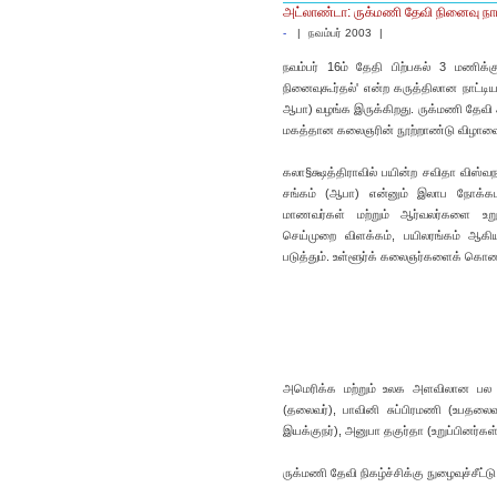
அட்லாண்டா: ருக்மணி தேவி நினைவு நாட
-
|
நவம்பர் 2003
|
நவம்பர் 16ம் தேதி பிற்பகல் 3 மணிக்
நினைவுகூர்தல்' என்ற கருத்திலான நாட்டி
ஆபா) வழங்க இருக்கிறது. ருக்மணி தேவி அ
மகத்தான கலைஞரின் நூற்றாண்டு விழாவை
கலா§க்ஷத்திராவில் பயின்ற சவிதா விஸ்வ
சங்கம் (ஆபா) என்னும் இலாப நோக்கமற்
மாணவர்கள் மற்றும் ஆர்வலர்களை உற
செய்முறை விளக்கம், பயிலரங்கம் ஆகி
படுத்தும். உள்ளூர்க் கலைஞர்களைக் கொண்
அமெரிக்க மற்றும் உலக அளவிலான பல நாட
(தலைவர்), பாவினி சுப்பிரமணி (உபதலைவர்
இயக்குநர்), அனுபா தகுர்தா (உறுப்பினர்கள
ருக்மணி தேவி நிகழ்ச்சிக்கு நுழைவுச்சீட்ட