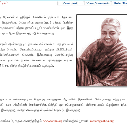
்டியம்
கு அட்லாண்டா ஹிந்துக் கோவிலில் 'ருக்மணி தேவியை
ய நிகழ்ச்சியை அட்லாண்டா பரதநாட்டியச் சங்கம் (aabha-
வர்களைப் பற்றிய திரைப்படமும் காண்பிக்கப்படும். இந்த
 ஒட்டி ஆபா இதனை ஏற்பாடு செய்துள்ளது.
நாதன் அவர்களது முயற்சியால் அட்லாண்டா பரத நாட்டியச்
ற அமைப்பு தொடங்கப்பட்டது. நாட்டிய ஆசிரியர்கள்,
ுப்பினர்களாகக் கொண்ட இவ்வமைப்பு சொற்பொழிவு,
யவை மூலமாக நடனக் கலையைப் பராமரித்துப் பிரபலப்
டு தயாரித்த நிகழ்ச்சிகளையும் வழங்கும்.
்டியச் சங்கங்களுடன் தொடர்பு வைத்துள்ள ஆபாவின் நிர்வாகிகள் பின்வருமாறு: சந்திரிகா 
), உமா புலேந்திரன் (காரியதரிசி), பிரீத்தி ஷா (பொருளாளர்), பிரீத்தா சாயி கிருஷ்ணா (நிகழ
் இயக்குநர்), சவிதா விஸ்வநாதன் (மக்கள் தொடர்பு இயக்குநர்).
ு வாங்கவும், அதிக விவரத்திற்கும்:
மின்னஞ்சல் முகவரி:
www.aabha.org
contact@aabha.org