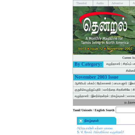
Thendral
Audio
Advertise
A
Current Is
By Category:
எழுத்தாளர்
|
சிறப்புப் 
சின்ன
November 2003 Issue
ஆசிரியர் பக்கம்
|
நேர்காணல்
|
மாயாபஜார்
|
இலக
குறுக்கெழுத்துப்புதிர்
|
வார்த்தை சிறகினிலே
|
ச
எழுத்தாளர்
|
இளந்தென்றல்
|
நிகழ்வுகள்
|
வாசகர
நடந்த
Tamil Unicode / English Search
நிகழ்வுகள்
அபிநயாவின் வர்ண மாலை
S. V. சேகர் அமெரிக்கா வருகிறார்!