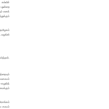
கல்விச்
ை ஒன்றை
ும் எனக்
துக்கும்
 தமிழகம்
ு வழங்கி
ித்தார்.
த்தையும்
ைவசமயம்
 எழுதித்
மைக்கும்
ிரசங்கம்
வ சமயம்