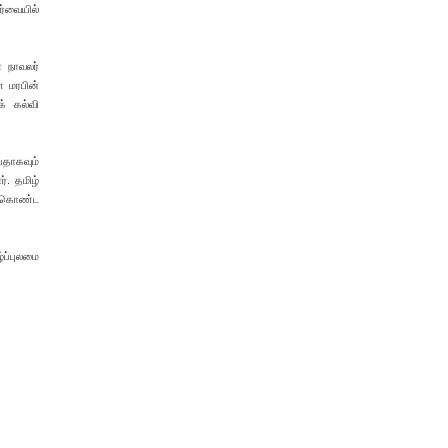
ர்வையில்
ை நாவலர்
ண மரபின்
க் கல்வி
யதாகவும்
். தமிழ்
க்கொண்ட
்ப்புலமை