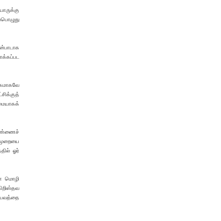
யாருக்கு
ப்பொழுது
ன்பாடாக
க்கப்பட
க்கமாகவே
சிக்குத்
மையாகக்
்பண்ணைச்
டைமுறையை
தில் ஓர்
பாண மொழி
கிறிஸ்தவ
ுபவத்தை