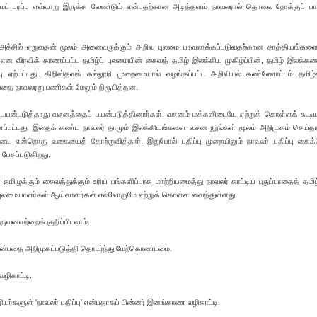
லமைப் பரப்பு எவ்வாறு இருக்க வேண்டும் என்பதற்கான அடித்தளம் நாவலரால் தொலை நோக்குப் பா
ல அச்சில் ஏறுவதன் மூலம் அனைவருக்கும் அறிவு புலமை பரவலாக்கப்படுவதற்கான சாத்தியங்கள
் என விரவிக் காணப்பட்ட தமிழ்ப் புலமையின் சைவத் தமிழ் இலக்கிய முகிழ்ப்பின், தமிழ் இலக்க
பு ஏற்பட்டது. கிறிஸ்தவக் கல்லூரி முறைமையால் வழங்கப்பட்ட அறிவியல் கண்ணோட்டம் தமிழ்
்பதை நாவலரது பணிகள் மேலும் நிரூபித்தன.
ளைப் பயன்படுத்தாது வசனத்தைப் பயன்படுத்தினார்கள். வசனம் மக்களிடையே ஏற்றுக் கொள்ளக் கூடி
ாணப்பட்டது. இதைக் கண்ட நாவலர் தாமும் இலக்கியங்களை வசன நூல்கள் மூலம் அறிமுகம் செய்தார
டை என்றொரு வகையைத் தோற்றுவித்தார். இதுபோல் பதிப்பு முறையிலும் நாவலர் பதிப்பு கை
் பேசப்படுகிறது.
மிழுக்கும் சைவத்துக்கும் உரிய பங்களிப்பாக மாற்றியமைத்து நாவலர் காட்டிய புதுப்பாதைத் தமிழ
 புலமையாளர்கள் ஆய்வாளர்கள் எல்லோருமே ஏற்றுக் கொள்ள வைத்துள்ளது.
ருவனவற்றைக் குறிப்பிடலாம்.
 என்பதை அறிமுகப்படுத்தி தொடர்ந்து மேற்கொண்டமை.
வழிகாட்டி.
ியர்களுள் 'நாவலர் பதிப்பு' என்பதாகப் பின்னர் இனங்காண வழிகாட்டி.