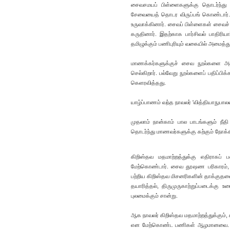
சைவசமயப் பிள்ளைகளுக்கு தொடர்ந்து இ
சேவையைத் தொடர விருப்பங் கொண்டார். 
உருவாக்கினார். சைவப் பிள்ளைகள் சைவச் 
கருதினார். இதற்காக பார்சிவல் பாதிரியா
தமிழுக்கும் பணிபுரியும் வகையில் அமைத்த
மாணக்கர்களுக்குச் சைவ நூல்களை அச்ச
செல்கிறார். பல்வேறு நூல்களைப் பதிப்பிக
கெளரவித்தது.
யாழ்ப்பாணம் வந்த நாவலர் 'வித்தியாநுபால
முதலாம் நான்காம் பால பாடங்களும் நீதி
தொடர்ந்து மாணவர்களுக்கு கற்கும் நோக
கிறிஸ்தவ மதமாற்றத்துக்கு எதிராகப் ப
மேற்கொண்டார். சைவ தூஷண பரிகாரம், ச
பற்றிய கிறிஸ்தவ மிசனரிகளின் தாக்குதலை 
தயாரித்தல், திருமுருகாற்றுப்படைக்கு 
புலமைக்கும் சான்று.
ஆக நாவலர் கிறிஸ்தவ மதமாற்றத்துக்கும்,
என மேற்கொண்ட பணிகள் ஆழமானவை. இவை