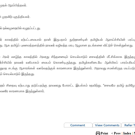
தல் ஆரம்பித்தவர்.
முதலிற் புகுத்தியவர்.
் நல்லமுறையில் எழுதப்பட்டது.
ாலத்தில் ஏற்பட்டமையால் தான் இருபதாம் நூற்றாண்டின் தமிழியல் ஆராய்ச்சியின் பரப்பு
 ஆக தமிழ்ப் புலமைத்தளத்தில் நாவலர் வழிவந்த மரபு ஆழமான தடங்களை விட்டுச் சென்றுள்ளது.
் அவர் வாழ்ந்த காலத்தில் அவரது சிந்தனையும் செயல்பாடும் சைவத்தின் மீட்சிக்காக இருந்த
ர்ச்சியில் நாவலர் வகிபாகம் மையம் கொண்டிருந்தது. தமிழர்களிடையே ஆன்மிகப் பாரம்பரியம
துமத சடங்கு ஆசாரங்கள் வளர்வதற்குக் காரணமாக இருந்துள்ளார். அதாவது சமஸ்கிருத மயப்படுத
் செயல்பாடும் இருந்தது.
்றம் சிதைவு ஏற்படாது தடுப்பதற்கு நாவலரது போராட்ட இயக்கம் உதவிற்று. ''சைவமே தமிழ் தமிழே
 நாவலரே காரணமாக இருந்துள்ளார்.
Print
< Prev
|
Index
|