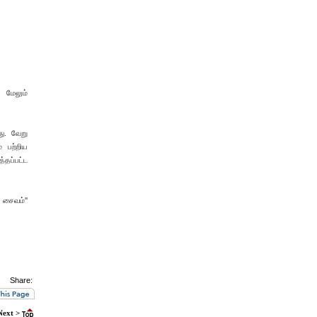
 மேலும்
து. வேறு
் பற்றிய
்தப்பட்ட
 சைவம்''
Share:
Next >