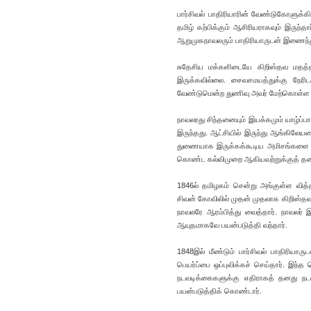
பார்சிவல் பாதிரியாரின் வேண்டுகோளுக்கி
தமிழ் கற்பிக்கும் ஆசிரியராகவும் இருந்த
ஆறுமுகநாவலரும் பாதிரியாருடன் இணைந்து 
சுதேசிய மக்களிடையே கிறிஸ்தவ மதத்தி
இருக்கவில்லை. சைவசமயத்துக்கு நேரி
வேண்டுமென்ற துணிவு அவர் மேற்கொள்ள 
நாவலரது சிந்தனையும் இயக்கமும் யாழ்ப்
இருந்தது. ஆட்சியில் இருந்து ஆங்கிலேயர
துணையாக இருக்கக்கூடிய அமிசங்களை வன
கொண்ட கல்விமுறை ஆகியவற்றுக்குத் தனது
1846ல் தமிழகம் சென்று அங்குள்ள வித
சிவன் கோவிலில் முதன் முதலாக கிறிஸ்தவ ம
நாவலரே ஆரம்பித்து வைத்தார். நாவலர் இ
ஆயுதமாகவே பயன்படுத்தி வந்தார்.
1848இல் மீண்டும் பார்சிவல் பாதிரியா
பெயர்ப்பை ஒப்புவிக்கச் செய்தார். இந்
நடவடிக்கைகளுக்கு எதிராகத் தனது ந
பயன்படுத்திக் கொண்டார்.