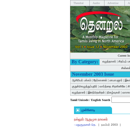
Thendral
Audio
Advertise
A
Current Is
By Category:
எழுத்தாளர்
|
சிறப்புப் 
சின்ன
November 2003 Issue
ஆசிரியர் பக்கம்
|
நேர்காணல்
|
மாயாபஜார்
|
இலக
குறுக்கெழுத்துப்புதிர்
|
வார்த்தை சிறகினிலே
|
ச
எழுத்தாளர்
|
இளந்தென்றல்
|
நிகழ்வுகள்
|
வாசகர
Tamil Unicode / English Search
முன்னோடி
நல்லூர் ஆறுமுக நாவலர்
-
மதுசூதனன் தெ.
|
நவம்பர் 2003
|