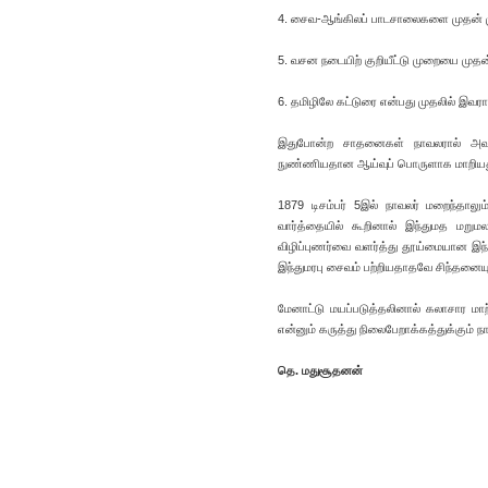
4. சைவ-ஆங்கிலப் பாடசாலைகளை முதன் மு
5. வசன நடையிற் குறியீட்டு முறையை முதன் 
6. தமிழிலே கட்டுரை என்பது முதலில் இவரால
இதுபோன்ற சாதனைகள் நாவலரால் அவர் க
நுண்ணியதான ஆய்வுப் பொருளாக மாறியது.
1879 டிசம்பர் 5இல் நாவலர் மறைந்தாலும
வார்த்தையில் கூறினால் இந்துமத மறுமல
விழிப்புணர்வை வளர்த்து தூய்மையான இந்
இந்துமரபு சைவம் பற்றியதாதவே சிந்தனையும
மேனாட்டு மயப்படுத்தலினால் கலாசார மாற
என்னும் கருத்து நிலைபேறாக்கத்துக்கும்
தெ. மதுசூதனன்