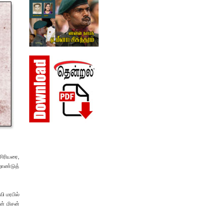
சிரியரை,
ாண்டுத்
வி மரபில்
ன் மிசன்