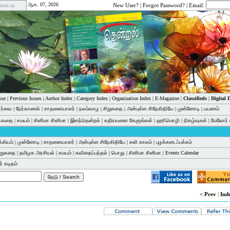
ஆக. 07, 2026
New User?
|
Forgot Password?
| Email:
bout us
sue
|
Previous Issues
|
Author Index
|
Category Index
|
Organization Index
|
E-Magazine
|
Classifieds
|
Digital
பார்வை
|
நேர்காணல்
|
சாதனையாளர்
|
நலம்வாழ
|
சிறுகதை
|
அன்புள்ள சிநேகிதியே
|
முன்னோடி
|
பயணம்
க்கதை
|
சமயம்
|
சினிமா சினிமா
|
இளந்தென்றல்
|
கதிரவனை கேளுங்கள்
|
ஹரிமொழி
|
நிகழ்வுகள்
|
மேலோர் 
்கியம்
|
முன்னோடி
|
சாதனையாளர்
|
அன்புள்ள சிநேகிதியே
|
கலி காலம்
|
புழக்கடைப்பக்கம்
ிறுகதை
|
தமிழக அரசியல்
|
சமயம்
|
கவிதைப்பந்தல்
|
பொது
|
சினிமா சினிமா
|
Events Calendar
் கடிதம்
< Prev
|
Ind