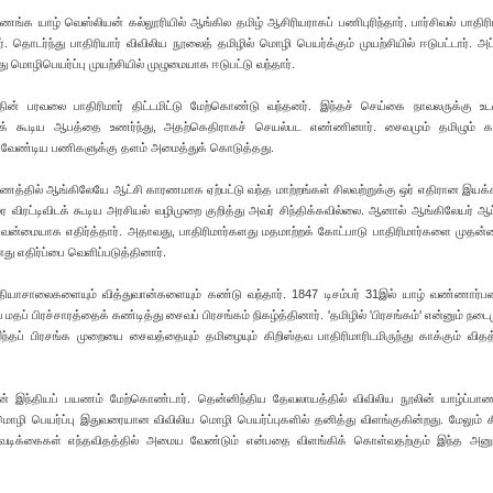
ணங்க யாழ் வெஸ்லியன் கல்லூரியில் ஆங்கில தமிழ் ஆசிரியராகப் பணிபுரிந்தார். பார்சிவல் பாதிரி
ார். தொடர்ந்து பாதிரியார் விவிலிய நூலைத் தமிழில் மொழி பெயர்க்கும் முயற்சியில் ஈடுபட்டார். அ
மொழிபெயர்ப்பு முயற்சியில் முழுமையாக ஈடுபட்டு வந்தார்.
ன் பரவலை பாதிரிமார் திட்டமிட்டு மேற்கொண்டு வந்தனர். இந்தச் செய்கை நாவலருக்கு உட
டக் கூடிய ஆபத்தை உணர்ந்து, அதற்கெதிராகச் செயல்பட எண்ணினார். சைவமும் தமிழும் கா
வேண்டிய பணிகளுக்கு தளம் அமைத்துக் கொடுத்தது.
பாணத்தில் ஆங்கிலேயே ஆட்சி காரணமாக ஏற்பட்டு வந்த மாற்றங்கள் சிலவற்றுக்கு ஒர் எதிரான இய
ை விரட்டிவிடக் கூடிய அரசியல் வழிமுறை குறித்து அவர் சிந்திக்கவில்லை. ஆனால் ஆங்கிலேயர் ஆட்
்மையாக எதிர்த்தார். அதாவது, பாதிரிமார்களது மதமாற்றக் கோட்பாடு பாதிரிமார்களை முதன்
 எதிர்ப்பை வெளிப்படுத்தினார்.
்தியாசாலைகளையும் வித்துவான்களையும் கண்டு வந்தார். 1847 டிசம்பர் 31இல் யாழ் வண்ணார
தப் பிரச்சாரத்தைக் கண்டித்து சைவப் பிரசங்கம் நிகழ்த்தினார். 'தமிழில் 'பிரசங்கம்' என்னும் ந
ந்தப் பிரசங்க முறையை சைவத்தையும் தமிழையும் கிறிஸ்தவ பாதிரிமாரிடமிருந்து காக்கும் விதத்
ருடன் இந்தியப் பயணம் மேற்கொண்டார். தென்னிந்திய தேவலாயத்தில் விவிலிய நூலின் யாழ்ப்
த மொழி பெயர்ப்பு இதுவரையான விவிலிய மொழி பெயர்ப்புகளில் தனித்து விளங்குகின்றது. மேலும் 
டவடிக்கைகள் எந்தவிதத்தில் அமைய வேண்டும் என்பதை விளங்கிக் கொள்வதற்கும் இந்த அன