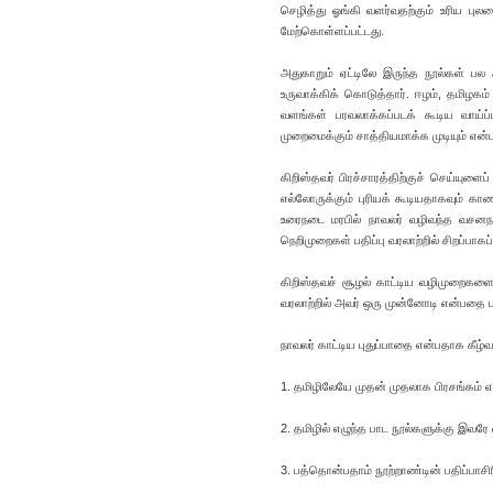
செழித்து ஓங்கி வளர்வதற்கும் உரிய பு
மேற்கொள்ளப்பட்டது.
அதுகாறும் ஏட்டிலே இருந்த நூல்கள் ப
உருவாக்கிக் கொடுத்தார். ஈழம், தமிழகம
வளங்கள் பரவலாக்கப்படக் கூடிய வாய்ப்
முறைமைக்கும் சாத்தியமாக்க முடியும் என
கிறிஸ்தவர் பிரச்சாரத்திற்குச் செய்யு
எல்லோருக்கும் புரியக் கூடியதாகவும் க
உரைநடை மரபில் நாவலர் வழிவந்த வசனந
நெறிமுறைகள் பதிப்பு வரலாற்றில் சிறப்பாகப
கிறிஸ்தவச் சூழல் காட்டிய வழிமுறைகளை த
வரலாற்றில் அவர் ஒரு முன்னோடி என்பதை
நாவலர் காட்டிய புதுப்பாதை என்பதாக கீழ்வ
1. தமிழிலேயே முதன் முதலாக பிரசங்கம்
2. தமிழில் எழுந்த பாட நூல்களுக்கு இவரே 
3. பத்தொன்பதாம் நூற்றாண்டின் பதிப்பாசிர