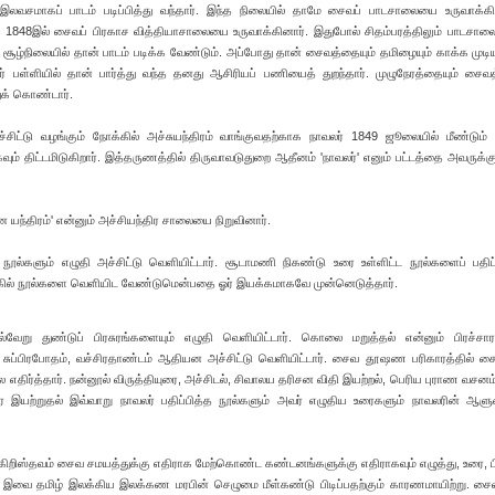
லவசமாகப் பாடம் படிப்பித்து வந்தார். இந்த நிலையில் தாமே சைவப் பாடசாலையை உருவாக்கி 
1848இல் சைவப் பிரகாச வித்தியாசாலையை உருவாக்கினார். இதுபோல் சிதம்பரத்திலும் பாடசால
சூழ்நிலையில் தான் பாடம் படிக்க வேண்டும். அப்போது தான் சைவத்தையும் தமிழையும் காக்க முடிய
ர் பள்ளியில் தான் பார்த்து வந்த தனது ஆசிரியப் பணியைத் துறந்தார். முழுநேரத்தையும் சைவத்
ுக் கொண்டார்.
ிட்டு வழங்கும் நோக்கில் அச்சுயந்திரம் வாங்குவதற்காக நாவலர் 1849 ஜூலையில் மீண்டும்
்கவும் திட்டமிடுகிறார். இத்தருணத்தில் திருவாவடுதுறை ஆதீனம் 'நாவலர்' எனும் பட்டத்தை அவருக்க
ன யந்திரம்' என்னும் அச்சியந்திர சாலையை நிறுவினார்.
 நூல்களும் எழுதி அச்சிட்டு வெளியிட்டார். சூடாமணி நிகண்டு உரை உள்ளிட்ட நூல்களைப் பதிப்ப
்கில் நூல்களை வெளியிட வேண்டுமென்பதை ஓர் இயக்கமாகவே முன்னெடுத்தார்.
ல்வேறு துண்டுப் பிரசுரங்களையும் எழுதி வெளியிட்டார். கொலை மறுத்தல் என்னும் பிரச்சார
ுப்பிரபோதம், வச்சிரதாண்டம் ஆதியன அச்சிட்டு வெளியிட்டார். சைவ தூஷண பரிகாரத்தில் ச
எதிர்த்தார். நன்னூல் விருத்தியுரை, அச்சிடல், சிவாலய தரிசன விதி இயற்றல், பெரிய புராண வசனம்
உரை இயற்றுதல் இவ்வாறு நாவலர் பதிப்பித்த நூல்களும் அவர் எழுதிய உரைகளும் நாவலரின் ஆளு
 கிறிஸ்தவம் சைவ சமயத்துக்கு எதிராக மேற்கொண்ட கண்டனங்களுக்கு எதிராகவும் எழுத்து, உரை, ப
 தமிழ் இலக்கிய இலக்கண மரபின் செழுமை மீள்கண்டு பிடிப்பதற்கும் காரணமாயிற்று. சை