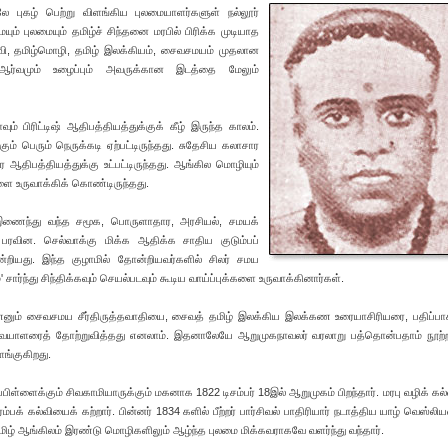
ே புகழ் பெற்று விளங்கிய புலமையாளர்களுள் நல்லூர்
் புலமையும் தமிழ்ச் சிந்தனை மரபில் பிரிக்க முடியாத
கல்வி, தமிழ்மொழி, தமிழ் இலக்கியம், சைவசமயம் முதலான
ஆர்வமும் உழைப்பும் அவருக்கான இடத்தை மேலும்
ும் பிரிட்டிஷ் ஆதிபத்தியத்துக்குக் கீழ் இருந்த காலம்.
ம் பெரும் நெருக்கடி ஏற்பட்டிருந்தது. சுதேசிய கலாசார
ஆதிபத்தியத்துக்கு உட்பட்டிருந்தது. ஆங்கில மொழியும்
ை உருவாக்கிக் கொண்டிருந்தது.
ணைந்து வந்த சமூக, பொருளாதார, அரசியல், சமயக்
ல் பரவின. செல்வாக்கு மிக்க ஆதிக்க சாதிய குடும்பப்
ோன்றியது. இந்த குழாமில் தோன்றியவர்களில் சிலர் சமய
 சார்ந்து சிந்திக்கவும் செயல்படவும் கூடிய வாய்ப்புக்களை உருவாக்கினார்கள்.
 எனும் சைவசமய சீர்திருத்தவாதியை, சைவத் தமிழ் இலக்கிய இலக்கண உரையாசிரியரை, பதிப்பா
யாளரைத் தோற்றுவித்தது எனலாம். இதனாலேயே ஆறுமுகநாவலர் வரலாறு பத்தொன்பதாம் நூற்ற
ளங்குகிறது.
ப்பிள்ளைக்கும் சிவகாமியாருக்கும் மகனாக 1822 டிசம்பர் 18இல் ஆறுமுகம் பிறந்தார். மரபு வழிக் கல்
க் கல்வியைக் கற்றார். பின்னர் 1834 களில் பீற்றர் பார்சிவல் பாதிரியார் நடாத்திய யாழ் வெஸ்லிய
 தமிழ் ஆங்கிலம் இரண்டு மொழிகளிலும் ஆழ்ந்த புலமை மிக்கவராகவே வளர்ந்து வந்தார்.