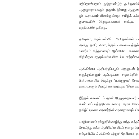
பத்தொன்பதாம் நூற்றாண்டுத் தமிழுலகில
ஆறுமுகநாவலரும் ஒருவர். இவரது ஆளுமையும
ஓர் கூறாகவும் விளங்குகிறது. தமிழ்க் 
துறைகளில் ஆறுமுகநாவலர் காட்டிய 
உறுதிப்படுத்துகிறது.
தமிழகம், ஈழம் உள்ளிட்ட பிரதேசங்கள் யாவ
அன்று தமிழ் மொழிக்கும் சைவசமயத்துக்கு
உணர்வும் சிந்தனையும் ஆங்கிலேய கலாசார 
கிறிஸ்தவ மதமும் மக்களிடையே மாற்றங்கள
ஆங்கிலேய ஆதிபத்தியமும் அதனுடன் இ
கருத்துக்களும் படிப்படியாக சமூகத்தி
பின்புலங்களில் இருந்து 'உயர்குழாம' த
உணர்வுக்கும் மொழி உணர்வுக்கும் 'இயக்கம்'
இந்தக் காலகட்டம் தான் ஆறுமுகநாவலர்
கண்டனப் பத்திரிகையாளரை, சமூக சேவை
தமிழ்ப் புலமை வரலாற்றின் வரலாறாகவும் வி
யாழ்ப்பாணம் நல்லூரில் வாழ்ந்து வந்த கந்த
தோய்ந்து வந்த ஆசிரியர்களிடம் தனது ஆரம்ப
கல்லூரியில் ஆங்கிலம் கற்றுத் தேறினார்.