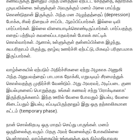
கணவருக்கு இன்னும் அந்த மனத்தில் ஏற்பட்ட சேதத்தை, சுதாரிக்க
முடியவில்லை. உள்ளுக்குள் அவருக்கும் மனம் அலை பாய்ந்து
கொண்டுதான் இருக்கும். அந்த மன அழுத்தத்தைப் (depression)
போக்க, சிலர் நிறையச் சாப்பிட ஆரம்பிப்பார்கள். இல்லை டிவி
பார்ப்பார்கள். இல்லை விளையாடிக்கொண்டிருப்பார்கள். பார்ப்பதற்கு
எதைப் பற்றியும் கவலைப்படாதவர்கள் போலக் காட்டிக்
கொள்வார்கள். ஆனால், உள்ளுக்குள் தன்னம்பிக்கை இழந்து,
சுயபரிதாபம் மிகுந்து, தாழ்வு உணர்ச்சி ஏற்பட்டு, மிகவும் பரிதாபமாக
இருப்பார்கள்.
வாழ்க்கையில் ஏற்படும் அதிர்ச்சிகளை ஏற்று அழகாக அணுகி
அந்த அனுபவத்தைப் பாடமாக நோக்கி, மறுபடியும் சீரமைத்துக்
கொள்வதற்கு முதிர்ச்சி வேண்டும். அது அவரவர், அடிப்படை குண
இயல்புகளைப் பொறுத்தது. உங்கள் கணவர் சற்று 'பிராக்டிகலாக'
இருந்திருக்கலாம். இந்த ஊரில் வேலை போவதும் இயல்பு. வேலை
கிடைப்பதும் இயல்பு. எப்படியிருந்தாலும் இது ஒரு தற்காலிகமான
கட்டம் (temporary phase).
நான் சொல்கிறபடி ஒரு மாதம் செய்து பாருங்கள். மனம்
ஒருநிலைக்கு வரும். பிறகு அவர் வேலைக்குப் போகவில்லை
யென்றாலும், வாழ்க்கையில் உங்களுக்கு ஒரு நிம்மதியாவது