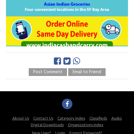
Post Comment
Email to Friend
About Us
Contact Us
Category Index
Classifieds
Audio
Digital Downloads
Organizations Index
New User?
Login
Forgot Password?