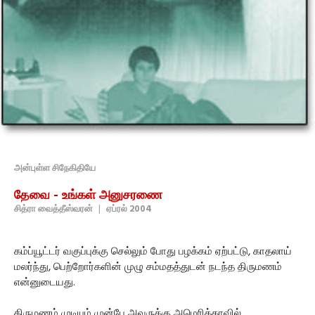
அன்புள்ள சிநேகிதியே
தேவை - உங்கள் அனுசரணை
சித்ரா வைத்தீஸ்வரன்
|
ஏப்ரல் 2004
கம்ப்யூட்டர் வகுப்புக்கு செல்லும் போது பழக்கம் ஏற்பட்டு, காதலாய்
மலர்ந்து, பெற்றோர்களின் முழு சம்மதத்துடன் நடந்த திருமணம்
என்னுடையது.
திருமணம் முடியும் முன்பே அவருக்கு அமெரிக்காவில்