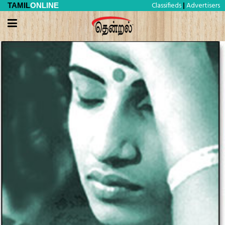
Classifieds
Advertisers
TAMIL
ONLINE
|