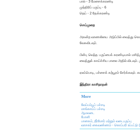
பால் - 3 மேசைக்கரண்டி
முந்திரிப் பருப்பு - 6
நெய் - 2 தேக்கரண்டி
செய்முறை
அகன்ற வாணலியை அடுப்பில் வைத்து கொஞ்சம
வேகவிடவும்.
பின்பு வெந்த பருப்பைக் கரண்டியால் மசித
வைத்துக் காய்ச்சிய பாலை அதில் விடவும். ம
ஏலப்பொடி, பச்சைக் கற்பூரம் சேர்க்கவும்.
இந்திரா காசிநாதன்
More
வேப்பம்பூப் பச்சடி
மாங்காய்ப் பச்சடி
ஆமவடை
போளி
பானகம், நீர்மோர் மற்றும் வடைபருப்பு
வாசகர் கைவண்ணம் - கொப்பரி உப்பட்டு