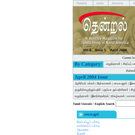
Thendral
Audio
Advertise
A
Current Is
By Category:
எழுத்தாளர்
|
சிறப்புப் 
சின்ன
April 2004 Issue
ஆசிரியர் பக்கம்
|
நேர்காணல்
|
மாயாபஜார்
|
இலக
குறுக்கெழுத்துப்புதிர்
|
சூர்யா துப்பறிகிறார்
|
சி
எழுத்தாளர்
|
இளந்தென்றல்
|
நிகழ்வுகள்
|
வாசகர
Tamil Unicode / English Search
மாயாபஜார்
வேப்பம்பூப் பச்சடி
மாங்காய்ப் பச்சடி
ஆமவடை
போளி