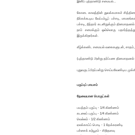
இனிப் புத்தாண்டு சமையல்...
கோடை காலத்தின் துவக்கமாகச் சித்திரை
நீக்கக்கூடிய வேப்பம்பூப் பச்சடி, மாமரங
பச்சடி, நீத்தார் கடனிறுக்கும் தினமாதலா
நாம் சமைக்கும் ஒவ்வொரு பதார்த்தத்
இருக்கிறார்கள்.
கீழ்க்கண்ட சமையல் வகைகளுடன், சாதம்,
(புத்தாண்டு அன்று தர்ப்பண தினமாதலால்
புதுவருடப்பிறப்பன்று செய்யவேண்டிய முக
பருப்புப் பாயசம்
தேவையான பொருட்கள்
பயத்தம் பருப்பு - 1/4 கிண்ணம்
கடலைப் பருப்பு - 1/4 கிண்ணம்
வெல்லம் - 1/2 கிண்ணம்
ஏலக்காய்ப் பொடி - 1 தேக்கரண்டி
பச்சைக் கற்பூரம் - சிறிதளவு