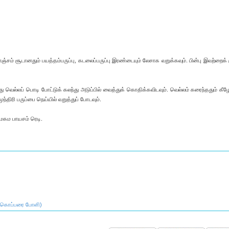
் சூடானதும் பயத்தம்பருப்பு, கடலைப்பருப்பு இரண்டையும் லேசாக வறுக்கவும். பின்பு இவற்றைக் க
்து வெல்லப் பொடி போட்டுக் கலந்து அடுப்பில் வைத்துக் கொதிக்கவிடவும். வெல்லம் கரைந்ததும் கீழ
ுந்திரி பருப்பை நெய்யில் வறுத்துப் போடவும்.
 கமகம பாயசம் ரெடி.
 (கொப்பரை போளி)