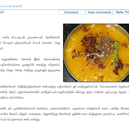
(கொப்பரை போளி)
ம்!
ய' என்ற பெயருடன் முடிவடையும் ஆண்டுகள்
ப் போகும் புத்தாண்டின் பெயர் 'தாரண'. அது
ம்.
் எதுவுமில்லை. அவரவர் இஷ்ட தெய்வத்தை
 பஞ்சாங்கத்தை பூஜையில் வைத்து சந்தனம்,
டித்த பிறகு அதை எடுத்து முழுவதும் ஒருமுறை
ோர்கள் அறிந்திருந்தார்கள் என்பதற்கு பஞ்சாங்கம் ஓர் எடுத்துக்காட்டு. 'சௌரமானம்' (சூரியச் 
ற இரண்டு விதப் பஞ்சாங்கங்களில் தமிழ்நாட்டில் வழக்கத்தில் உள்ளது சூர்ய கதியை ஒட்டியது ஆகும்.
திரை மாசப்பிறப்பு.
னரே நம் முன்னோர்களால் கணிதம், வானசாஸ்திரம், பருவகால மாற்றங்கள் எனப் பலவித கோண
ோகிற வேகம் மற்றும் பாதையை அனுசரித்து மிகமிகத் துல்லியமாக விஞ்ஞான முறைப்படி கணிக்கப்
ப்பும் பெருமையும் உண்டாகிறது.