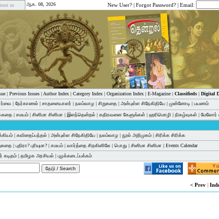
ஆக. 08, 2026
New User?
|
Forgot Password?
| Email:
bout us
sue
|
Previous Issues
|
Author Index
|
Category Index
|
Organization Index
|
E-Magazine
|
Classifieds
|
Digital
பார்வை
|
நேர்காணல்
|
சாதனையாளர்
|
நலம்வாழ
|
சிறுகதை
|
அன்புள்ள சிநேகிதியே
|
முன்னோடி
|
பயணம்
க்கதை
|
சமயம்
|
சினிமா சினிமா
|
இளந்தென்றல்
|
கதிரவனை கேளுங்கள்
|
ஹரிமொழி
|
நிகழ்வுகள்
|
மேலோர் 
்கியம்
|
கவிதைப்பந்தல்
|
அன்புள்ள சிநேகிதியே
|
நலம்வாழ
|
நூல் அறிமுகம்
|
சிரிக்க சிரிக்க
றுகதை
|
புதிரா? புரியுமா?
|
சமயம்
|
வார்த்தை சிறகினிலே
|
பொது
|
சினிமா சினிமா
|
Events Calendar
் கடிதம்
|
தமிழக அரசியல்
|
புழக்கடைப்பக்கம்
< Prev
|
Ind