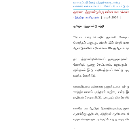
பானகம், நீர்மோர் மற்றும் வடைபருப்பு
வாசகர் கைவண்ணம் - கொப்பரி உப்பட்டு 
தாரண புத்தாண்டுக்கு என்ன சமைக்கலா
-
இந்திரா காசிநாதன்
|
ஏப்ரல் 2004
|
தமிழ்ப் புத்தாண்டு பற்றி...
'பிரபவ' என்ற பெயரில் துவங்கி 'அக்ஷ
மொத்தம் அறுபது. ஏப்ரல் 13ம் தேதி மலர
ஆண்டுகளின் வரிசையில் 18வது ஆண்டாகு
நம் புத்தாண்டுக்கெனப் பூஜைமுறைகள
வேண்டிப் பூஜை செய்யலாம். புதுவருடப்
குங்குமம் இட்டு நைவேத்தியம் செய்து மு
படிக்க வேண்டும்.
வானவியலை எவ்வளவு நுணுக்கமாக நம் முன்ன
'சாந்த்ர மானம்' (சந்திரச் சுழற்சி) என்
சூரியன் மேஷராசியில் நுழையும் தினமே சித்
எனவே பல ஆயிரம் ஆண்டுகளுக்கு முன்
ஆராய்ந்து சூரியன், சந்திரன் ஆகியவை ப
பஞ்சாங்கத்தைப் படிக்கும்போது நமக்கு விய