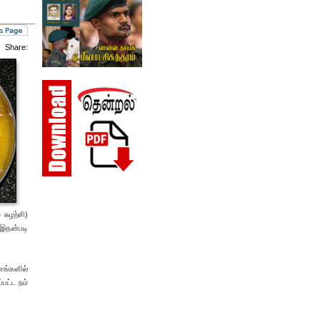
Share:
சுழற்சி)
 இதன்படி
ங்களில்
பட்ட நம்