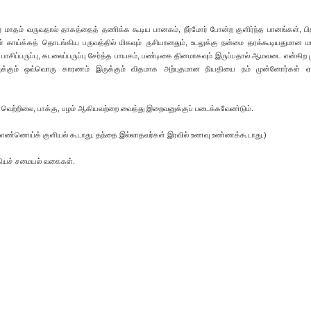
 மாதம் வருவதால் தாகத்தைத் தணிக்க கூடிய பானகம், நீர்மோர் போன்ற குளிர்ந்த பானங்கள், ப
்கள் காய்க்கத் தொடங்கிய பருவத்தில் மிகவும் ருசியானதும், உடலுக்கு நன்மை தரக்கூடியதுமான மா
ல் பாசிப்பருப்பு, கடலைப்பருப்பு சேர்த்த பாயசம், பண்டிகை தினமாகவும் இருப்பதால் ஆமவடை என்கிற 
துக்கும் ஒவ்வொரு காரணம் இருக்கும் விதமாக அற்புதமான நியதியை நம் முன்னோர்கள் ஏற்
 வெற்றிலை, பாக்கு, பழம் ஆகியவற்றை வைத்து இறைவனுக்குப் படைக்கவேண்டும்.
 எண்ணெய்க் குளியல் கூடாது. தந்தை இல்லாதவர்கள் இரவில் உணவு உண்ணக்கூடாது.)
்கியச் சமையல் வகைகள்.