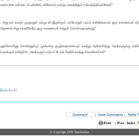
ளைகளை தபேலா, டென்னிஸ், ஸ்லோகம் என்று பலவற்றிலும் ஈடுபடுத்தியுள்ளேன்"
து நம் காலம் முழுவதும் நம்முடன் இருக்கும். எப்போதும் படிப்பு என்றில்லாமல் ஒரு கலையைக் கற
. அதனால் சிறு வயதிலேயே ஒரு கலையைக் கற்றுக் கொள்வது நல்லது"
ுக்கோன்னு சொல்றதுக்கு முன்னாடி குழந்தைகளையும் கலந்து ஆலோசித்து அவர்களுக்கு எதில்
 நமக்கும் மகிழ்ச்சி, அவர்களும் ஈடுபாட்டோடு அதில் கலந்து கொள்வார்கள்"
இந்தியர்கள்!
Print
< Prev
|
Index
|
© Copyright 2020 Tamilonline