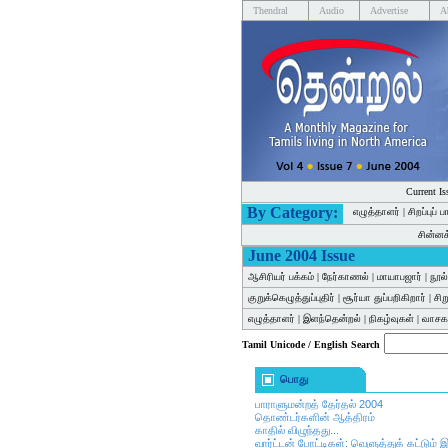
Thendral
Audio
Advertise
A
Current Is
By Category:
எழுத்தாளர்
|
சிறப்புப் 
சின்ன
June 2004 Issue
ஆசிரியர் பக்கம்
|
நேர்காணல்
|
மாயாபஜார்
|
நூல
குறுக்கெழுத்துப்புதிர்
|
சூர்யா துப்பறிகிறார்
|
சி
எழுத்தாளர்
|
இளந்தென்றல்
|
நிகழ்வுகள்
|
வாசகர
Tamil Unicode / English Search
பொது
பாராளுமன்றத் தேர்தல் 2004
தொண்டர்களின் ஆத்திரம்
காதில் விழுந்தது...
வார்ட்டன் போட்டிகள்: வெளுத்துக் கட்டும் இ