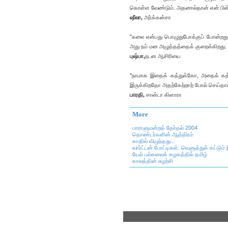
கொள்ள வேண்டும். அதனால்தான் என் பிள்
ஷீலா,
அர்க்கன்சா
"கலை என்பது பொழுதுபோக்குப் போன்றது. அ
அது நம் மன அழுத்தத்தைக் குறைக்கிறது
புஷ்பா,
நடன ஆசிரியை
"நாமாக இதைக் கத்துக்கோ, அதைக் கத்த
இருக்கிறதோ அதற்கேற்றாற் போல் செய்தால்
பாரதி,
சான்டா கிளாரா
More
பாராளுமன்றத் தேர்தல் 2004
தொண்டர்களின் ஆத்திரம்
காதில் விழுந்தது...
வார்ட்டன் போட்டிகள்: வெளுத்துக் கட்டும் 
யேல் பல்கலைக் கழகத்தில் தமிழ்
காலத்தின் சுழற்சி