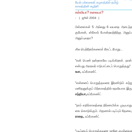
யேல் பல்கலைக் கழகத்தில் தமிழ்
காலத்தின் சுழற்சி
கல்வியா? கலையா?
-
|
ஜூன் 2004
|
பிள்ளைகள் 5 அல்லது 6 வயதை அடைந்தவுடன
குமோன், ஸ்கோர் போன்றவற்றிற்கு அனுப்ப
அனுப்புவதா?
சில பெற்றோர்களைக் கேட்டபோது...
"என் பெண் நன்றாகவே படிக்கிறாள். நான் 
என்பது அவரவர் ஈடுபாட்டைப் பொறுத்தது"
உமா,
ஃப்ரீமாண்ட்
"என்னைப் பொறுத்தவரை இரண்டும் கற்றுக்க
மனிதனுக்குப் பிற்காலத்தில் உதவியாக இருக
சந்தியா,
ஃப்ரீமாண்ட்
"நாம் எதிர்காலத்தை நிர்ணயிக்க முடியாது,
கை கொடுக்கும். அதனால் படிப்பும் தேவை
ராதை,
ஃப்ரீமாண்ட்
"படிப்பைப் பொறுத்தவரை நானே குழந்தைக