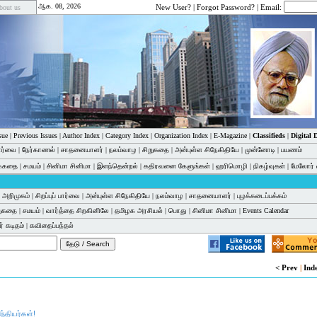
ஆக. 08, 2026
New User?
|
Forgot Password?
| Email:
bout us
sue
|
Previous Issues
|
Author Index
|
Category Index
|
Organization Index
|
E-Magazine
|
Classifieds
|
Digital
பார்வை
|
நேர்காணல்
|
சாதனையாளர்
|
நலம்வாழ
|
சிறுகதை
|
அன்புள்ள சிநேகிதியே
|
முன்னோடி
|
பயணம்
க்கதை
|
சமயம்
|
சினிமா சினிமா
|
இளந்தென்றல்
|
கதிரவனை கேளுங்கள்
|
ஹரிமொழி
|
நிகழ்வுகள்
|
மேலோர் 
் அறிமுகம்
|
சிறப்புப் பார்வை
|
அன்புள்ள சிநேகிதியே
|
நலம்வாழ
|
சாதனையாளர்
|
புழக்கடைப்பக்கம்
றுகதை
|
சமயம்
|
வார்த்தை சிறகினிலே
|
தமிழக அரசியல்
|
பொது
|
சினிமா சினிமா
|
Events Calendar
் கடிதம்
|
கவிதைப்பந்தல்
< Prev
|
Ind
ந்தியர்கள்!