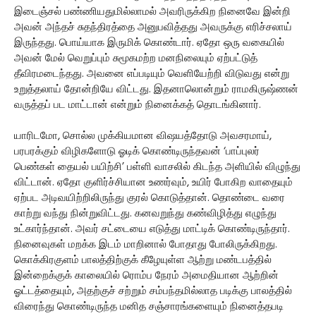
இடைஞ்சல் பண்ணியதுமில்லாமல் அவரிருக்கிற நினைவே இன்றி
அவன் அந்தச் சுதந்திரத்தை அனுபவித்தது அவருக்கு எரிச்சலாய்
இருந்தது. பொய்யாக இருமிக் கொண்டார். ஏதோ ஒரு வகையில்
அவன் மேல் வெறுப்பும் சுமூகமற்ற மனநிலையும் ஏற்பட்டுத்
தீவிரமடைந்தது. அவனை எப்படியும் வெளியேற்றி விடுவது என்று
உறுத்தலாய் தோன்றியே விட்டது. இதனாலொன்றும் ராமகிருஷ்ணன்
வருத்தப் பட மாட்டான் என்றும் நினைக்கத் தொடங்கினார்.
யாரிடமோ, சொல்ல முக்கியமான விஷயத்தோடு அவசரமாய்,
பரபரக்கும் விழிகளோடு ஓடிக் கொண்டிருந்தவன் ‘பாப்புலர்
பெண்கள் தையல் பயிற்சி’ பள்ளி வாசலில் கிடந்த அளியில் விழுந்து
விட்டான். ஏதோ குளிர்ச்சியான உணர்வும், உயிர் போகிற வாதையும்
ஏற்பட அடிவயிற்றிலிருந்து குரல் கொடுத்தான். தொண்டை வரை
காற்று வந்து நின்றுவிட்டது. கனவறுந்து கண்விழித்து எழுந்து
உட்கார்ந்தான். அவர் சட்டையை எடுத்து மாட்டிக் கொண்டிருந்தார்.
நினைவுகள் மறக்க இடம் மாறினால் போதாது போலிருக்கிறது.
கொக்கிரகுளம் பாலத்திற்குக் கீழேயுள்ள ஆற்று மண்டபத்தில்
இன்றைக்குக் காலையில் ரொம்ப நேரம் அமைதியான ஆற்றின்
ஓட்டத்தையும், அதற்குச் சற்றும் சம்பந்தமில்லாத படிக்கு பாலத்தில்
விரைந்து கொண்டிருந்த மனித சஞ்சாரங்களையும் நினைத்தபடி