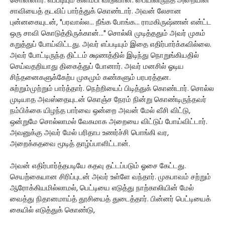
சொன்னார். எப்படியும் கிளம்பி விடுவான். பையிலிருந்த அறையின்
சாவியைத் தடவிப் பார்த்துக் கொண்டார். அவன் லேசான
புன்னகையுடன், "பரவால்ல... நீங்க போங்க... ராமகிருஷ்ணன் என்ட்ட
ஒரு சாவி கொடுத்திருக்கான்..." சொல்லி முடித்ததும் அவர் முகம்
கறுத்துப் போய்விட்டது. அவர் எப்படியும் இதை எதிர்பார்க்கவில்லை.
அவர் போட்டிருந்த திட்டம் க்ஷணத்தில் இடிந்து நொறுங்கியதில்
செய்வதறியாது திகைத்துப் போனார். அவர் மனசில் ஓடிய
சிந்தனைகளுக்கேற்ப முகமும் கண்களும் பரபரத்தன.
சுற்றும்முற்றும் பார்த்தார். நெற்றியைப் பிடித்துக் கொண்டார். சொல்ல
முடியாத அவஸ்தையுடன் கொஞ்ச நேரம் நின்று கொண்டிருந்தவர்
நம்பிக்கை யிழந்த பார்வை ஒன்றை அவன் மேல் வீசி விட்டு,
ஒன்றுமே சொல்லாமல் வேகமாக அறையை விட்டுப் போய்விட்டார்.
அவனுக்கு அவர் மேல் பரிதாப உணர்ச்சி பொங்கி வர,
அறைக்கதவை மூடித் தாழ்ப்பாளிட்டான்.
அவன் எதிர்பார்த்தபடியே கதவு தட்டப்படும் ஓசை கேட்டது.
செயற்கையான சிரிப்புடன் அவர் உள்ளே வந்தார். முகபாவம் சற்றும்
ஆரோக்கியமில்லாமல், பெட்டியை எடுத்து நாற்காலியின் மேல்
வைத்து நிதானமாய்த் தூசியைத் துடைத்தார். பின்னர் பெட்டியைக்
கையில் எடுத்துக் கொண்டு,