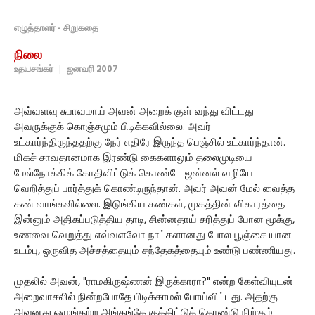
எழுத்தாளர் - சிறுகதை
நிலை
உதயசங்கர்
|
ஜனவரி 2007
அவ்வளவு சுபாவமாய் அவன் அறைக் குள் வந்து விட்டது
அவருக்குக் கொஞ்சமும் பிடிக்கவில்லை. அவர்
உட்கார்ந்திருந்ததற்கு நேர் எதிரே இருந்த பெஞ்சில் உட்கார்ந்தான்.
மிகச் சாவதானமாக இரண்டு கைகளாலும் தலைமுடியை
மேல்நோக்கிக் கோதிவிட்டுக் கொண்டே ஜன்னல் வழியே
வெறித்துப் பார்த்துக் கொண்டிருந்தான். அவர் அவன் மேல் வைத்த
கண் வாங்கவில்லை. இடுங்கிய கண்கள், முகத்தின் விகாரத்தை
இன்னும் அதிகப்படுத்திய தாடி, சின்னதாய் சுரித்துப் போன மூக்கு,
உணவை வெறுத்து எவ்வளவோ நாட்களானது போல பூஞ்சை யான
உடம்பு, ஒருவித அச்சத்தையும் சந்தேகத்தையும் உண்டு பண்ணியது.
முதலில் அவன், "ராமகிருஷ்ணன் இருக்காரா?" என்ற கேள்வியுடன்
அறைவாசலில் நின்றபோதே பிடிக்காமல் போய்விட்டது. அதற்கு
அவனது ஒழுங்கற்ற அங்கங்கே குத்திட்டுக் கொண்டு நிற்கும்