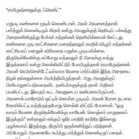
"ராமிருஷ்ணனுக்கு ·ப்ரெண்ட்"
மறுபடி கண்களை மூடிக் கொண்டான். அவர் அவனைத்தான்
பார்த்துக் கொண்டிருக் கிறார் என்று அவனுக்குத் தெரியும். பக்கத்து
அறைகளிலிருந்து பேச்சுச் சத்தங்கள் தெளிவில்லாமல் கேட்டது.
கண்களை மூடி காட்சிகளை மறைத்தாலும் காதில் விழும் சத்தங்கள்
காட்சியாய் மனதுள் விரிவதை மறுக்க முடியவில்லை.
திருநெல்வேலிக்கு எப்போது வந்தாலும் நீ அறைக்கு வந்து
இருக்கலாம் என்று சொல்லிவிட்டுப் போயிருந்தான் ராமகிருஷ்ணன்.
அவன் ரெபிரசென்டேட்டிவ்வாக வேலை பார்ப்பதில் இந்த அறையை
நிழல் தங்கலுக்காக அமர்த்தியிருந்தான். அது அவனுக்குப்
பிரயோஜனப்படுவதைவிட நண்பர்களுக்குத் தான் அதிகம்
பயன்பட்டது. இவரும் கூட அவனுடைய நண்பனாயிருப்பார்.
அவனால் யாரோடும் ஒட்டிக் கொள்ள முடியும். அவன் போன தடவை
கோவில்பட்டி வந்திருந்தபோது சொல்லி விட்டுப் போனான். "ஒரு
வாரம் வேணா திருநெல்வேலிக்கு வாயேன். கொஞ்சம் மாறுதலாய்
இருக்கும்" என்றாலும் எங்கும் ஒரே மாதிரி காற்றே இல்லாது
புழுக்கமாய் இருந்தது. திரும்பி ஒருக்களித்துப் படுத்தான்.
அப்போதும் அவனையே கூர்ந்து பார்த்துக் கொண்டிருப் பதைக்