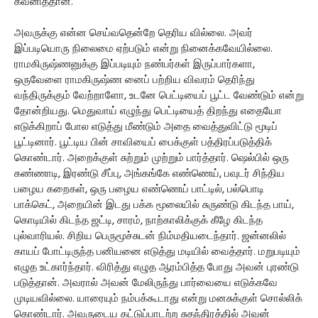
கவனித்தான்.
அவருக்கு என்ன செய்வதென்றே தெரிய வில்லை. அவர்
இப்படியொரு நிலைமை ஏற்படும் என்று நினைக்கவேயில்லை.
ராமகிருஷ்ணனுக்கு இப்படியும் நண்பர்கள் இருப்பார்களா,
ஒருவேளை ராமகிருஷ்ண னைப் பற்றிய விவரம் தெரிந்து
வந்திருக்கும் வேற்றாளோ, உடனே பெட்டியைப் பூட்ட வேண்டும் என்று
தோன்றியது. மெதுவாய் எழுந்து பெட்டியைத் திறந்து எதையோ
எடுக்கிறாப் போல எடுத்து மீண்டும் அதை வைத்துவிட்டு மூடிப்
பூட்டினார். பூட்டிய பின் சாவியைப் பைக்குள் பத்திரப்படுத்திக்
கொண்டார். அறைக்குள் சுற்றும் முற்றும் பார்த்தார். ஷெல்பில் ஒரு
கண்ணாடி, இரண்டு சீப்பு, அங்கங்கே எண்ணெய், பவுடர் சிந்திய
பழைய கறைகள், ஒரு பழைய எண்ணெய் பாட்டில், பல்பொடி
பாக்கெட், அறையின் இடது பக்க மூலையில் சுருண்டு கிடந்த பாய்,
கொடியில் கிடந்த ஜட்டி, சாரம், நாற்காலிக்குக் கீழே கிடந்த
புல்வாரியல். சிறிய பெருமூச்சுடன் நிம்மதியடைந்தார். ஜன்னலில்
காயப் போட்டிருந்த பனியனை எடுத்து மடியில் வைத்தார். மறுபடியும்
எழுத உட்கார்ந்தார். விரித்து எழுத ஆரம்பித்த போது அவன் புரண்டு
படுத்தான். அவரால் அவன் மேலிருந்து பார்வையை எடுக்கவே
முடியவில்லை. யாரையும் நம்பக்கூடாது என்று மனசுக்குள் சொல்லிக்
கொண்டார். அவருடைய கட்டுப்பாடற்ற சுதந்திரத்தில் அவன்