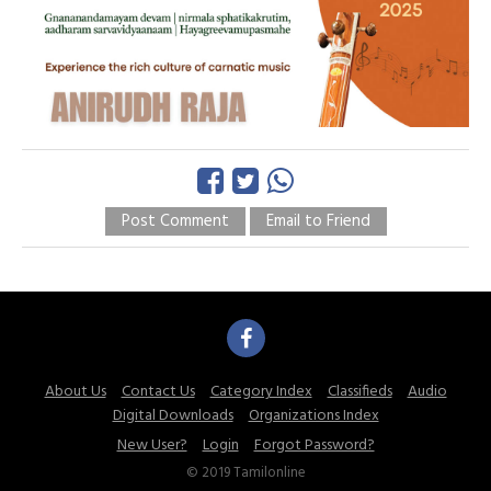
Post Comment
Email to Friend
About Us
Contact Us
Category Index
Classifieds
Audio
Digital Downloads
Organizations Index
New User?
Login
Forgot Password?
© 2019 Tamilonline