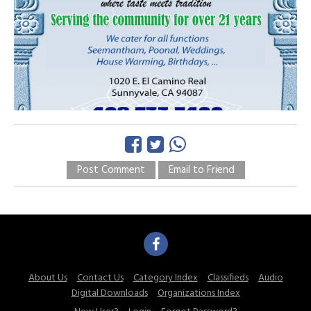
Post Comment
Email to Friend
About Us
Contact Us
Category Index
Classifieds
Audio
Digital Downloads
Organizations Index