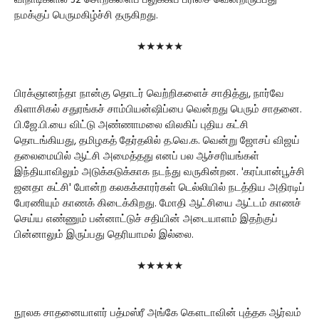
விநாடிகளில் 32 சொற்களைப் பலுக்கிப் பரிசை வென்றிருப்பது
நமக்குப் பெருமகிழ்ச்சி தருகிறது.
★★★★★
பிரக்ஞானந்தா நான்கு தொடர் வெற்றிகளைச் சாதித்து, நார்வே
கிளாசிகல் சதுரங்கச் சாம்பியன்ஷிப்பை வென்றது பெரும் சாதனை.
பி.ஜே.பி.யை விட்டு அண்ணாமலை விலகிப் புதிய கட்சி
தொடங்கியது, தமிழகத் தேர்தலில் த.வெ.க. வென்று ஜோசப் விஜய்
தலைமையில் ஆட்சி அமைத்தது எனப் பல ஆச்சரியங்கள்
இந்தியாவிலும் அடுக்கடுக்காக நடந்து வருகின்றன. 'கரப்பான்பூச்சி
ஜனதா கட்சி' போன்ற கலகக்காரர்கள் டெல்லியில் நடத்திய அதிரடிப்
பேரணியும் காணக் கிடைக்கிறது. மோதி ஆட்சியை ஆட்டம் காணச்
செய்ய எண்ணும் பன்னாட்டுச் சதியின் அடையாளம் இதற்குப்
பின்னாலும் இருப்பது தெரியாமல் இல்லை.
★★★★★
நூலக சாதனையாளர் பத்மஸ்ரீ அங்கே கௌடாவின் புத்தக ஆர்வம்