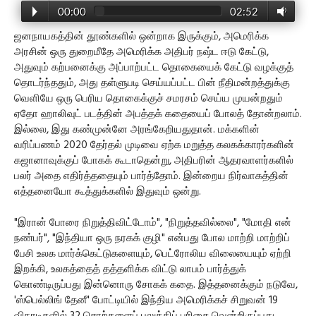
00:00
02:52
ஜனநாயகத்தின் தூண்களில் ஒன்றாக இருக்கும், அமெரிக்க
அரசின் ஒரு துறைமீதே அமெரிக்க அதிபர் நஷ்ட ஈடு கேட்டு,
அதுவும் கற்பனைக்கு அப்பாற்பட்ட தொகையைக் கேட்டு வழக்குத்
தொடர்ந்ததும், அது தள்ளுபடி செய்யப்பட்ட பின் நீதிமன்றத்துக்கு
வெளியே ஒரு பெரிய தொகைக்குச் சமரசம் செய்ய முயன்றதும்
ஏதோ ஹாலிவுட் படத்தின் அபத்தக் கதையைப் போலத் தோன்றலாம்.
இல்லை, இது கண்முன்னே அரங்கேறியதுதான். மக்களின்
வரிப்பணம் 2020 தேர்தல் முடிவை ஏற்க மறுத்த கலகக்காரர்களின்
கஜானாவுக்குப் போகக் கூடாதென்று, அதிபரின் ஆதரவாளர்களில்
பலர் அதை எதிர்த்ததையும் பார்த்தோம். இன்றைய நிர்வாகத்தின்
எத்தனையோ கூத்துக்களில் இதுவும் ஒன்று.
"இரான் போரை நிறுத்திவிட்டோம்", "நிறுத்தவில்லை", "மோதி என்
நண்பர்", "இந்தியா ஒரு நரகக் குழி" என்பது போல மாற்றி மாற்றிப்
பேசி உலக மார்க்கெட்டுகளையும், பெட்ரோலிய விலையையும் ஏற்றி
இறக்கி, உலகத்தைத் தத்தளிக்க விட்டு லாபம் பார்த்துக்
கொண்டிருப்பது இன்னொரு சோகக் கதை. இத்தனைக்கும் நடுவே,
'ஸ்பெல்லிங் தேனீ' போட்டியில் இந்திய அமெரிக்கச் சிறுவன் 19