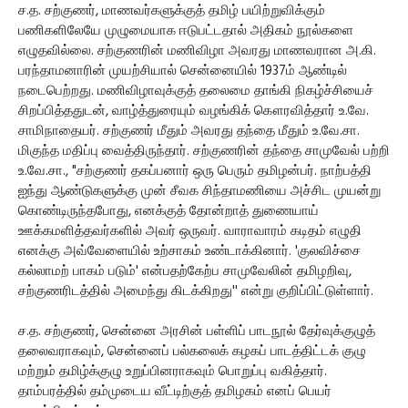
ச.த. சற்குணர், மாணவர்களுக்குத் தமிழ் பயிற்றுவிக்கும்
பணிகளிலேயே முழுமையாக ஈடுபட்டதால் அதிகம் நூல்களை
எழுதவில்லை. சற்குணரின் மணிவிழா அவரது மாணவரான அ.கி.
பரந்தாமனாரின் முயற்சியால் சென்னையில் 1937ம் ஆண்டில்
நடைபெற்றது. மணிவிழாவுக்குத் தலைமை தாங்கி நிகழ்ச்சியைச்
சிறப்பித்ததுடன், வாழ்த்துரையும் வழங்கிக் கௌரவித்தார் உ.வே.
சாமிநாதையர். சற்குணர் மீதும் அவரது தந்தை மீதும் உ.வே.சா.
மிகுந்த மதிப்பு வைத்திருந்தார். சற்குணரின் தந்தை சாமுவேல் பற்றி
உ.வே.சா., "சற்குணர் தகப்பனார் ஒரு பெரும் தமிழன்பர். நாற்பத்தி
ஐந்து ஆண்டுகளுக்கு முன் சீவக சிந்தாமணியை அச்சிட முயன்று
கொண்டிருந்தபோது, எனக்குத் தோன்றாத் துணையாய்
ஊக்கமளித்தவர்களில் அவர் ஒருவர். வாராவாரம் கடிதம் எழுதி
எனக்கு அவ்வேளையில் உற்சாகம் உண்டாக்கினார். 'குலவிச்சை
கல்லாமற் பாகம் படும்' என்பதற்கேற்ப சாமுவேலின் தமிழறிவு,
சற்குணரிடத்தில் அமைந்து கிடக்கிறது'' என்று குறிப்பிட்டுள்ளார்.
ச.த. சற்குணர், சென்னை அரசின் பள்ளிப் பாடநூல் தேர்வுக்குழுத்
தலைவராகவும், சென்னைப் பல்கலைக் கழகப் பாடத்திட்டக் குழு
மற்றும் தமிழ்க்குழு உறுப்பினராகவும் பொறுப்பு வகித்தார்.
தாம்பரத்தில் தம்முடைய வீட்டிற்குத் தமிழகம் எனப் பெயர்