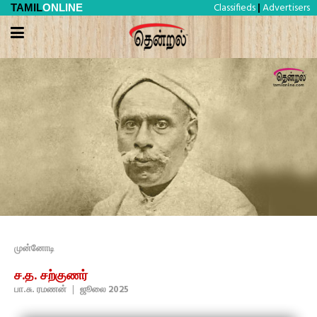
Classifieds
Advertisers
TAMIL
ONLINE
|
முன்னோடி
ச.த. சற்குணர்
பா.சு. ரமணன்
|
ஜூலை 2025