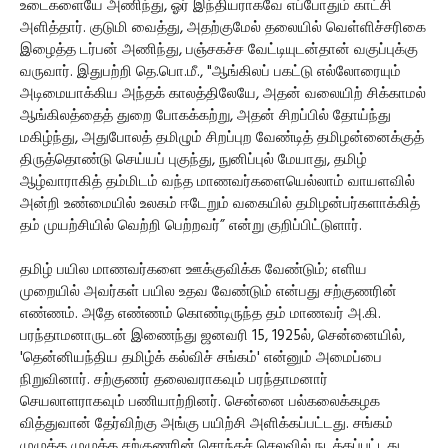
உடைகளையே அணிந்து, ஓர் இந்தியராகவே எப்போதும் காட்சி
அளித்தார். குடுமி வைத்து, அதற்குமேல் தலையில் வெள்ளிச்சரிகை
இழைத்த டர்பன் அணிந்து, பஞ்சகச்ச வேட்டியுடன்தான் வகுப்புக்கு
வருவார். இதுபற்றி தெ.பொ.மீ., "ஆங்கிலப் பகட்டு எல்லோரையும்
அடிமையாக்கிய அந்தக் காலத்திலேயே, அதன் வலையிற் சிக்காமல்
ஆங்கிலத்தைத் துறை போகக்கற்று, அதன் சிறப்பில் தோய்ந்து
மகிழ்ந்து, அதுபோலத் தமிழும் சிறப்புற வேண்டித் தமிழன்னைக்குத்
திருத்தொண்டு செய்யப் புகுந்து, நுனிப்புல் மேயாது, தமிழ்
ஆழ்வாராகித் தம்மிடம் வந்த மாணவர்களையெல்லாம் வாயளவில்
அன்றி உண்மையில் உலகம் ஈடேறும் வகையில் தமிழன்பர்களாக்கித்
தம் முயற்சியில் வெற்றி பெற்றவர்” என்று குறிப்பிட்டுளார்.
தமிழ் பயில மாணவர்களை ஊக்குவிக்க வேண்டும்; எளிய
முறையில் அவர்கள் பயில உதவ வேண்டும் என்பது சற்குணரின்
எண்ணம். அதே எண்ணம் கொண்டிருந்த தம் மாணவர் அ.கி.
பரந்தாமனாருடன் இணைந்து ஜனவரி 15, 1925ல், சென்னையில்,
'தென்னியந்திய தமிழ்க் கல்விச் சங்கம்' என்னும் அமைப்பை
நிறுவினார். சற்குணர் தலைவராகவும் பரந்தாமனார்
செயலாளராகவும் பணியாற்றினர். சென்னை பல்கலைக்கழக
வித்துவான் தேர்விற்கு அங்கு பயிற்சி அளிக்கப்பட்டது. சங்கம்
முழுக்க முழுக்க சற்குணரின் சொந்தச் செலவில் நடத்தப்பட்டது.