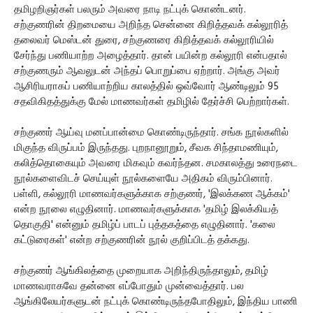
தமிழறிஞர்கள் பலரும் அவரை நாடி நட்புக் கொண்டனர்.
சற்குணரின் திறமையை அறிந்த சென்னை கிறித்தவக் கல்லூரித்
தலைவர் மெஸ்டன் துரை, சற்குணரை கிறித்தவக் கல்லூரியில்
சேர்ந்து பணியாற்ற அழைத்தார். தான் பயின்ற கல்லூரி என்பதால்
சற்குணரும் ஆவலுடன் அந்தப் பொறுப்பை ஏற்றார். அங்கு அவர்
ஆசிரியராகப் பணியாற்றிய காலத்தில் ஒவ்வோர் ஆண்டிலும் 95
சதவிகிதத்துக்கு மேல் மாணவர்கள் தமிழில் தேர்ச்சி பெற்றார்கள்.
சற்குணர் ஆய்வு மனப்பான்மை கொண்டிருந்தார். சங்க நூல்களில்
மிகுந்த விருப்பம் இருந்தது. புறநானூறும், சீவக சிந்தாமணியும்,
கலித்தொகையும் அவரை மிகவும் கவர்ந்தன. சமகாலத்து உரைநடை
நூல்களைவிடச் செய்யுள் நூல்களையே அதிகம் விரும்பினார்.
பள்ளி, கல்லூரி மாணவர்களுக்காக சற்குணர், 'இலக்கண ஆக்கம்'
என்ற நூலை எழுதினார். மாணவர்களுக்காக 'தமிழ் இலக்கியத்
தொகுதி' என்னும் தமிழ்ப் பாடப் புத்தகத்தை எழுதினார். 'கலை
கட்டுரைகள்' என்ற சற்குணரின் நூல் குறிப்பிடத் தக்கது.
சற்குணர் ஆங்கிலத்தை முறையாக அறிந்திருந்தாலும், தமிழ்
மாணவராகவே தன்னை எப்போதும் முன்வைத்தார். பல
ஆங்கிலேயர்களுடன் நட்புக் கொண்டிருந்தபோதிலும், இந்திய பாணி