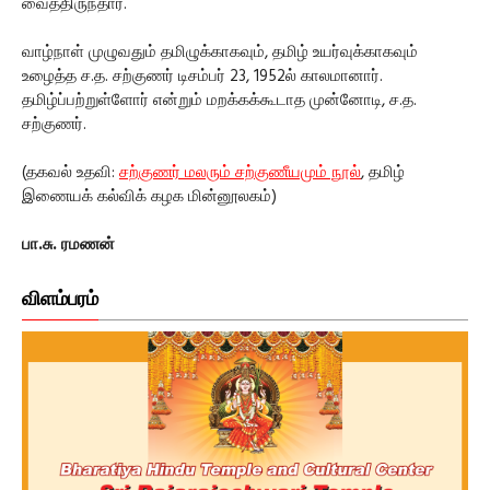
வைத்திருந்தார்.
வாழ்நாள் முழுவதும் தமிழுக்காகவும், தமிழ் உயர்வுக்காகவும்
உழைத்த ச.த. சற்குணர் டிசம்பர் 23, 1952ல் காலமானார்.
தமிழ்ப்பற்றுள்ளோர் என்றும் மறக்கக்கூடாத முன்னோடி, ச.த.
சற்குணர்.
(தகவல் உதவி:
சற்குணர் மலரும் சற்குணீயமும் நூல்
, தமிழ்
இணையக் கல்விக் கழக மின்னூலகம்)
பா.சு. ரமணன்
விளம்பரம்