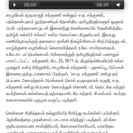
00:00
08:39
சாமுவேல் தருமராஜர் சற்குணர் என்னும் ச.த. சற்குணர்,
பத்தொன்பதாம் நூற்றாண்டில் தோன்றிய தமிழறிஞர்களுள் ஒருவர்.
அ.கி. பரந்தாமனாருடன் இணைந்து சென்னையில் 'தென்னிந்திய
தமிழ்க் கல்விச் சங்கம்' என்ற அமைப்பை நிறுவியவர். இவரது
மணிவிழாவுக்குத் தலைமை தாங்கி நிகழ்ச்சியைச் சிறப்பித்ததுடன்,
வாழ்த்துரை வழங்கியும் கௌரவித்தவர் உ.வே. சாமிநாதையர்.
உ.வே.சா. மட்டுமல்லாமல் அக்காலத்துத் தமிழறிஞர்கள் பலராலும்
பாராட்டப்பட்ட. சற்குணர், மே, 25, 1877-ல், திருநெல்வேலியில் உள்ள
முதலூர் என்ற சிற்றூரில், சாமுவேல் சற்குணர் - ஞானப்பூ அம்மாள்
இணையருக்கு மகனாகப் பிறந்தார். 'சா.த. சற்குணர்' என்று தம்
பெயரை அமைத்தால் அமங்கலச் சொல் வருவதாகக் கருதி, ச.த.
சற்குணர் என்று பெயரை அமைத்துக் கொண்டார். தொடக்க மற்றும்
உயர்நிலைக் கல்வியைத் தந்தையாரிடமே கற்றார். சி.எஸ்.எம். உயர்தர
கலாசாலையில் புகுமுக வகுப்பு படித்தார்.
சென்னை கிறித்தவக் கல்லூரியிற் சேர்ந்து உயர்கல்வி பயின்றார்.
ஆங்கிலத்தை முதன்மைப் பாடமாக எடுத்துப் படித்தார். வி.கோ.
சூரியநாராயண சாஸ்திரியார், கோபாலாச்சாரியார், மகாதேவ