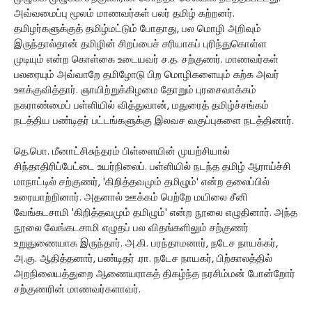
அவ்வமைப்பு மூலம் மாணவர்கள் பலர் தமிழ் கற்றனர்.
தமிழர்களுக்குத் தமிழ்மட்டும் போதாது, பல மொழி அறிவும்
இருந்தால்தான் தமிழின் சிறப்பைச் சரியாகப் புரிந்துகொள்ள
முடியும் என்ற கொள்கை உடையவர் ச.த. சற்குணர். மாணவர்கள்
பலரையும் அவ்வாறே தமிழோடு பிற மொழிகளையும் கற்க அவர்
ஊக்குவித்தார். ஞாயிற்றுக்கிழமை தோறும் புரசைவாக்கம்
நகராண்மைப் பள்ளியில் வித்துவான், மதுரைத் தமிழ்ச்சங்கம்
நடத்திய பண்டிதர் பட்டங்களுக்கு இலவச வகுப்புகளை நடத்தினார்.
தெ.பொ. மீனாட்சிசுந்தரம் பிள்ளையின் முயற்சியால்
சிந்தாதிரிப்பேட்டை உயர்நிலைப். பள்ளியில் நடந்த தமிழ் ஆராய்ச்சி
மாநாட்டில் சற்குணர், 'கிறித்தவமும் தமிழும்' என்ற தலைப்பில்
உரையாற்றினார். அதனால் ஊக்கம் பெற்றே மயிலை சீனி
வேங்கடசாமி 'கிறித்தவமும் தமிழும்' என்ற நூலை எழுதினார். அந்த
நூலை வேங்கடசாமி எழுதப் பல விதங்களிலும் சற்குணர்
உறுதுணையாக இருந்தார். அ.கி. பரந்தாமனார், நடேச நாயக்கர்,
அ.கு. ஆதித்தனார், பண்டிதர் .ரா. நடேச நாயகர், பிற்காலத்தில்
அறநிலையத்துறை ஆணையராகத் திகழ்ந்த நரசிம்மன் போன்றோர்
சற்குணரின் மாணவர்களாவர்.