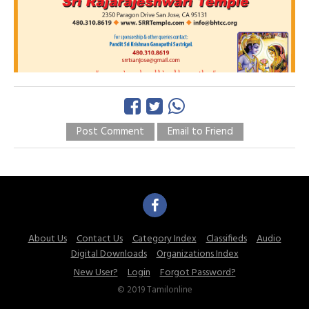
Post Comment
Email to Friend
About Us
Contact Us
Category Index
Classifieds
Audio
Digital Downloads
Organizations Index
New User?
Login
Forgot Password?
© 2019 Tamilonline