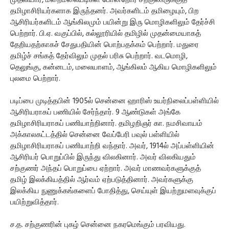
முதலியார், மறைமலையடிகள் போன்றோர் சற்குணருக்குத்
தமிழாசிரியர்களாக இருந்தனர். அவர்களிடம் தமிழையும், பிற
ஆசிரியர்களிடம் ஆங்கிலமும் பயின்று இரு மொழிகளிலும் தேர்ச்சி
பெற்றார். பி.ஏ. வகுப்பில், கல்லூரியில் தமிழில் முதன்மையாகத்
தேறியதற்காகச் சேதுபதியின் பொற்பதக்கம் பெற்றார். மதுரை
தமிழ்ச் சங்கத் தேர்விலும் முதல் பரிசு பெற்றார். வடமொழி,
தெலுங்கு, கன்னடம், மலையாளம், ஆங்கிலம் ஆகிய மொழிகளிலும்
புலமை பெற்றார்.
படிப்பை முடித்தபின் 1905ல் சென்னை ஹாரிஸ் உயர்நிலைப்பள்ளியில்
ஆசிரியராகப் பணியில் சேர்ந்தார். 9 ஆண்டுகள் அங்கே
தமிழாசிரியராகப் பணியாற்றினார். தமிழறிஞர் கா. நமசிவாயம்
அக்காலகட்டத்தில் சென்னை வேப்பேரி பவுல் பள்ளியில்
தமிழாசிரியராகப் பணியாற்றி வந்தார். அவர், 1914ல் அப்பள்ளியின்
ஆசிரியர் பொறுப்பில் இருந்து விலகினார். அவர் விலகியதும்
சற்குணர் அந்தப் பொறுப்பை ஏற்றார். அவர் மாணவர்களுக்குத்
தமிழ் இலக்கியத்தில் ஆர்வம் ஏற்படுத்தினார். அவர்களுக்கு
இலக்கிய நுணுக்கங்களைப் போதித்து, செய்யுள் இயற்றுமளவுக்குப்
பயிற்றுவித்தார்.
ச.த. சற்குணரின் புகழ் சென்னை நகரமெங்கும் பரவியது.