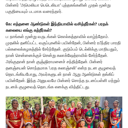
பின்னர் 'அமெலியா பெடெலியா' புத்தகங்களின் முதல் மூன்று
பகுதியையும் படமாக வரைந்தார்.
கே: எத்தனை ஆண்டுகள் இந்தியாவில் வசித்தீர்கள்? பரதக்
கலையை எங்கு கற்றீர்கள்?
ப: நாங்கள் மூன்று வருடங்கள் கொல்கத்தாவில் வாழ்ந்தோம்.
முதலில் தனிப்பட்ட வகுப்புகளில் பயின்றேன், பின்னர் ரபீந்திர பாரதி
பல்கலைக்கழகத்தில் சேர்ந்தேன். குடும்பம் டெல்லிக்கு மாறியதும்,
நான் சென்னைக்குச் சென்று கலாக்ஷேத்ராவில் சேர்ந்தேன்.
அங்குதான் நான் குஞ்ஞிராமனைச் சந்தித்தேன். பின்னர்
தனஞ்சயன் சொந்தமாக 'பரத கலாஞ்சலி' என்ற நடன குழுவைத்
தொடங்கியபோது, அவர்களுடன் நான் ஆறு ஆண்டுகள் தங்கிப்
பயின்றேன். இந்த அனுபவமே பின்னர் சொந்த நடனப்பள்ளி மற்றும்
நடனக் குழுவைத் தொடங்க எனக்கு வித்திட்டது.