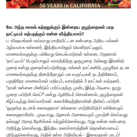
கே: அந்த காலக் கற்றலுக்கும் இன்றைய குழந்தைகள் பரத
நாட்டியம் கற்பதற்கும் என்ன வித்தியாசம்?
ப: விஷயங்கள் எவ்வாறு மாறிவிட்டன என்பதை அறிய மக்கள்
ஆர்வமாக உள்ளனர். இந்தியாவிலும் வெளிநாட்டிலும்,
மாணவர்களுக்கு பல்வேறு செயல்பாடுகள் உள்ளன, அதனால்
'நாட்டியம்' பெரும்பாலும் வாரத்திற்கு ஒருமுறை அல்லது இரண்டு
முறை என்று குறைக்கப்படுகிறது. எங்கள் நாட்களில், முழுநேர நடன
மாணவர்களுக்கு தினந்தோறும் பல வகுப்புகள் நடத்தினோம்,
பகுதிநேர மாணவர்கள் மதியம், வாரத்தில் 5 நாட்கள் வந்தனர்.
"நான் உன்னை மீண்டும் பார்ப்பதற்கு முன்பு இந்த அடியை நூறு
முறை பயிற்சி செய்!" என்று ஆசிரியர் சொன்னால், குழந்தைகள்
கீழ்ப்படிந்து செய்வார்கள். கலாக்ஷேத்திராவின் தீவிரப் பயிற்சி
'ஒருவித நடனக் கலைஞராக' உங்களை மாற்றிவிடும்! எல்லோரும்
கலைஞராகிவிட முடியாது, ஆனால் அனைவரும் முயற்சி செய்வது
நல்லது! அதை நேசிக்கக் கற்றுக்கொள்வது, அது என்ன என்பதை
அறிந்து கொள்வது, இந்திய கலாச்சாரத்தின் தொன்மையைப்
புரிந்துகொள்வது, அதில் உள்ள அறிவியல் - இவைதான் பாடம்!