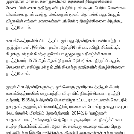
முதல்நாள் மாலை, கலாஞ்சலியின் கதக்களி நிகழ்ச்சிக்காக
மேடையின் மையத்திற்கு எரியும் திரியுடன் கூடிய பெரிய வெண்கல
விளக்கை நான் சுமந்து செல்வதன் மூலம் தொடங்கியது. மேலும்
விழாவில் எங்கள் மாணவர்கள் பங்கேற்ற நிகழ்ச்சிகளை அடிக்கடி
நடத்தினோம்.
கலாக்ஷேத்ராவில் கிட்டத்தட்ட முப்பது ஆண்டுகள் பணியாற்றிய
குஞ்ஞிராமன், இந்தியா தவிர, ஆஸ்திரேலியா, ஃபிஜி, சிங்கப்பூர்,
கிழக்கு மற்றும் மேற்கு ஐரோப்பா முழுவதும் நிகழ்ச்சிகளை
நடத்தினார். 1975 ஆம் ஆண்டு நான் அமெரிக்கா திரும்பியதும்,
லெபனான், எகிப்து மற்றும் இங்கிலாந்து நாடுகளில் நிகழ்ச்சிகளை
நடத்தினேன்.
முதல் சில ஆண்டுகளுக்கு, ஒவ்வொரு குளிர்காலத்திலும் அவர்
கலாக்ஷேத்ராவின் வருடாந்திர விழாவில் நிகழ்ச்சிகளை நடத்தி
வந்தார், 1985ஆம் ஆண்டு பொன்விழா உட்பட, ராமாயணத் தொடரில்
தசரதன், குஹன், விஸ்வாமித்திரர், ராவணன் போன்ற தனது பழைய
வேடங்களில் மீண்டும் தோன்றினார். 2014இல் 'வாழ்நாள்
சாதனையாளர்' விருதைப் பெற்றோம். குஞ்ஞிராமன் நிகழ்ச்சியை
நடத்த நியமிக்கப்பட்டார், ஆனால், எண்பது வயதை எட்டிய பிறகு
ஓய்வுபெற்று இந்தியாவிலிருந்து திரும்பி வருவதற்குச் சற்று முன்பு