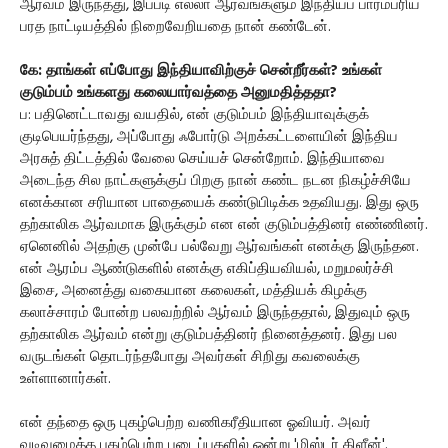
ஆர்வம் இருந்தது, இப்படி எல்லா ஆர்வங்களும் இந்தியப் பாரம்பரிய
பரத நாட்டியத்தில் நிறைவேறியதை நான் கண்டேன்.
கே: தாங்கள் எப்போது இந்தியாவிற்குச் சென்றீர்கள்? உங்கள்
குடும்பம் உங்களது கலையார்வத்தை அனுமதித்ததா?
ப: பதினெட்டாவது வயதில், என் குடும்பம் இந்தியாவுக்குக்
குடிபெயர்ந்தது, அப்போது ஃபோர்டு அறக்கட்டளையின் இந்திய
அரசுத் திட்டத்தில் வேலை செய்யச் சென்றோம். இந்தியாவை
அடைந்த சில நாட்களுக்குப் பிறகு நான் கண்ட நடன நிகழ்ச்சியே
எனக்கான சரியான பாதையைக் கண்டுபிடிக்க உதவியது. இது ஒரு
தற்காலிக ஆர்வமாக இருக்கும் என என் குடும்பத்தினர் எண்ணினர்.
ஏனெனில் அதற்கு முன்பே பல்வேறு ஆர்வங்கள் எனக்கு இருந்தன.
என் ஆரம்ப ஆண்டுகளில் எனக்கு எகிப்தியவியல், மறுமலர்ச்சி
இசை, அனைத்து வகையான கலைகள், மத்தியக் கிழக்கு
கலாச்சாரம் போன்ற பலவற்றில் ஆர்வம் இருந்ததால், இதுவும் ஒரு
தற்காலிக ஆர்வம் என்று குடும்பத்தினர் நினைத்தனர். இது பல
வருடங்கள் தொடர்ந்தபோது அவர்கள் சிறிது கவலைக்கு
உள்ளானார்கள்.
என் தந்தை ஒரு புகழ்பெற்ற வணிகரீதியான ஓவியர். அவர்
வடிவமைத்த புகழ்பெற்ற படைப்புகளில் ஒன்று 'மிஸ்டர் கிளீன்'.