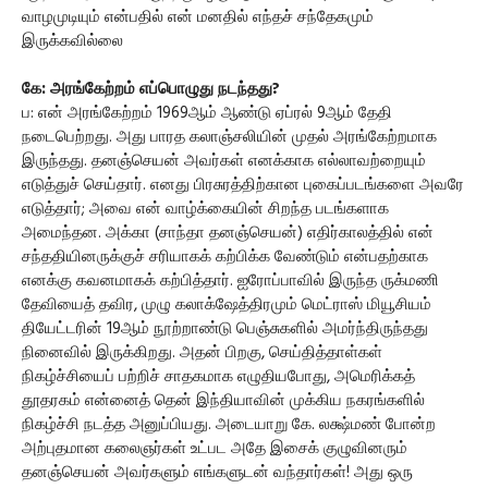
வாழமுடியும் என்பதில் என் மனதில் எந்தச் சந்தேகமும்
இருக்கவில்லை
கே: அரங்கேற்றம் எப்பொழுது நடந்தது?
ப: என் அரங்கேற்றம் 1969ஆம் ஆண்டு ஏப்ரல் 9ஆம் தேதி
நடைபெற்றது. அது பாரத கலாஞ்சலியின் முதல் அரங்கேற்றமாக
இருந்தது. தனஞ்செயன் அவர்கள் எனக்காக எல்லாவற்றையும்
எடுத்துச் செய்தார். எனது பிரசுரத்திற்கான புகைப்படங்களை அவரே
எடுத்தார்; அவை என் வாழ்க்கையின் சிறந்த படங்களாக
அமைந்தன. அக்கா (சாந்தா தனஞ்செயன்) எதிர்காலத்தில் என்
சந்ததியினருக்குச் சரியாகக் கற்பிக்க வேண்டும் என்பதற்காக
எனக்கு கவனமாகக் கற்பித்தார். ஐரோப்பாவில் இருந்த ருக்மணி
தேவியைத் தவிர, முழு கலாக்ஷேத்திரமும் மெட்ராஸ் மியூசியம்
தியேட்டரின் 19ஆம் நூற்றாண்டு பெஞ்சுகளில் அமர்ந்திருந்தது
நினைவில் இருக்கிறது. அதன் பிறகு, செய்தித்தாள்கள்
நிகழ்ச்சியைப் பற்றிச் சாதகமாக எழுதியபோது, அமெரிக்கத்
தூதரகம் என்னைத் தென் இந்தியாவின் முக்கிய நகரங்களில்
நிகழ்ச்சி நடத்த அனுப்பியது. அடையாறு கே. லக்ஷ்மண் போன்ற
அற்புதமான கலைஞர்கள் உட்பட அதே இசைக் குழுவினரும்
தனஞ்செயன் அவர்களும் எங்களுடன் வந்தார்கள்! அது ஒரு