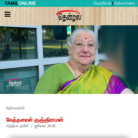
Classifieds
Advertisers
TAMIL
ONLINE
|
நேர்காணல்
கேத்தரைன் குஞ்ஞிராமன்
சந்தியா நவீன்
|
ஜூலை 2025