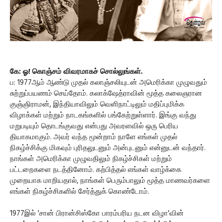
கே: ஓ! கொஞ்சம் விவரமாகச் சொல்லுங்கள்.
ப: 1977ஆம் ஆண்டு முதல் கலாஞ்சலியுடன் அமெரிக்கா முழுவதும்
சுற்றுப்பயணம் செய்தோம். கலாக்ஷேத்ராவின் மூத்த கலைஞரான
குஞ்ஞிராமன், இந்தியாவிலும் வெளிநாட்டிலும் மதிப்புமிக்க
விழாக்கள் மற்றும் நாடகங்களில் பங்கேற்றுள்ளார். இங்கு வந்து
மறுபடியும் தொடங்குவது என்பது அவரளவில் ஒரு பெரிய
தியாகமாகும். அவர் வந்த மூன்றாம் நாளே எங்கள் முதல்
நிகழ்ச்சிக்கு மிகவும் புரிதலுடனும் அன்புடனும் என்னுடன் வந்தார்.
நாங்கள் அமெரிக்கா முழுவதிலும் நிகழ்ச்சிகள் மற்றும்
பட்டறைகளை நடத்தினோம். கற்பித்தல் எங்கள் வாழ்க்கை
முறையாக மாறியதால், நாங்கள் பெரும்பாலும் மூத்த மாணவர்களை
எங்கள் நிகழ்ச்சிகளில் சேர்த்துக் கொண்டோம்.
1977இல் 'சான் பிரான்சிஸ்கோ பாரம்பரிய நடன விழா'வின்