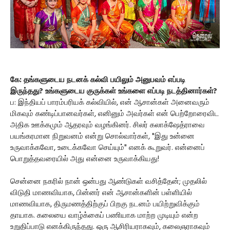
கே: தங்களுடைய நடனக் கல்வி பயிலும் அனுபவம் எப்படி
இருந்தது? உங்களுடைய குருக்கள் உங்களை எப்படி நடத்தினார்கள்?
ப: இந்தியப் பாரம்பரியக் கல்வியில், என் ஆசான்கள் அனைவரும்
மிகவும் கண்டிப்பானவர்கள், எனினும் அவர்கள் என் பெற்றோரைவிட
அதிக ஊக்கமும் ஆதரவும் வழங்கினர். சிலர் கலாக்ஷேத்ராவை
பயங்கரமான நிறுவனம் என்று சொல்வார்கள், "இது உன்னை
உருவாக்கவோ, உடைக்கவோ செய்யும்" எனக் கூறுவர். என்னைப்
பொறுத்தவரையில் அது என்னை உருவாக்கியது!
சென்னை நகரில் நான் ஒன்பது ஆண்டுகள் வசித்தேன்; முதலில்
விடுதி மாணவியாக, பின்னர் என் ஆசான்களின் பள்ளியில்
மாணவியாக, திருமணத்திற்குப் பிறகு நடனம் பயிற்றுவிக்கும்
தாயாக. கலையை வாழ்க்கைப் பணியாக மாற்ற முடியும் என்ற
உறுதிப்பாடு எனக்கிருந்தது. ஒரு ஆசிரியராகவும், கலைஞராகவும்