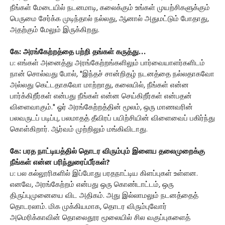
நீங்கள் மேடையில் நடனமாடி, கலைக்கும் உங்கள் முயற்சிகளுக்கும்
பெருமை சேர்க்க முடிந்தால் நல்லது, ஆனால் அதுமட்டும் போதாது,
அதற்கும் மேலும் இருக்கிறது.
கே: அரங்கேற்றத்தை பற்றி தங்கள் கருத்து…
ப: எங்கள் அனைத்து அரங்கேற்றங்களிலும் பார்வையாளர்களிடம்
நான் சொல்வது போல், "இந்தச் சான்றிதழ் நடனத்தை நல்லதாகவோ
அல்லது கெட்டதாகவோ மாற்றாது, கலையில், நீங்கள் என்ன
பார்க்கிறீர்கள் என்பது நீங்கள் என்ன செய்கிறீர்கள் என்பதன்
விளைவாகும்." ஓர் அரங்கேற்றத்தின் மூலம், ஒரு மாணவரின்
பலவருடப் படிப்பு, பலமாதத் தீவிரப் பயிற்சியின் விளைவைப் பகிர்ந்து
கொள்கிறார். ஆர்வம் முற்றிலும் மங்கிவிடாது.
கே: பரத நாட்டியத்தில் தொடர விரும்பும் இளைய தலைமுறைக்கு
நீங்கள் என்ன பரிந்துரைப்பீர்கள்?
ப: பல கல்லூரிகளில் இப்போது பரதநாட்டிய கிளப்புகள் உள்ளன.
எனவே, அரங்கேற்றம் என்பது ஒரு கொண்டாட்டம், ஒரு
திருப்புமுனையை விட அதிகம். அது இல்லாமலும் நடனத்தைத்
தொடரலாம். மிக முக்கியமாக, தொடர விரும்புவோர்
அமெரிக்காவின் தொலைதூர மூலையில் சில வகுப்புகளைத்