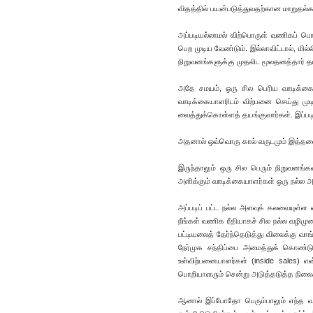
விதத்தில் பயன்படுத்துவதற்கான மாறுதல்க
அப்படியல்லாமல் விற்பொருள் வணிகப் பொ
பெற முடிய வேண்டும். இல்லாவிட்டால், மி
நிறுவனங்களுக்கு முதலிட மூலதனத்தார் த
அதே சமயம், ஒரு சில பெரிய வாடிக்கையா
வாடிக்கையாளரிடம் விற்பனை செய்து மு
வைத்துக்கொள்ளத் தயங்குவார்கள். இப்படி
அதனால் ஒவ்வொரு கால் வருடமும் இத்தனை வ
இருந்தாலும் ஒரு சில பெரும் நிறுவனங்க
அளிக்கும் வாடிக்கையாளர்கள் ஒரு நல்ல அ
அப்படிப் பட்ட நல்ல அளவுக் கலவையுள்ள வ
நீங்கள் வணிக ரீதியாகச் சில நல்ல வழிமு
பட்டியலைத் தேர்ந்தெடுத்து விலைக்கு வா
நேர்முக சந்திப்பை அமைத்துக் கொண்
உள்விற்பனையாளர்கள் (inside sales) எ
பொறியாளரும் சென்று அடுத்தடுத்த நிலைக
ஆனால் இப்போதோ பெரும்பாலும் எந்த வா