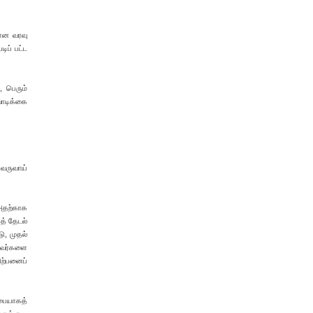
மான வரவு
ிப் பட்ட
, பெரும்
வாடிக்கை
 வருவாய்
 அதற்காக
த் தேடல்
ு, முதல்
பவர்களை
ிற்பனைப்
பையாகத்