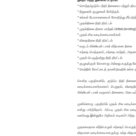
இதோ அந்த இன்னல் பட்டியல்:
* சொந்த/குடும்ப நிதி நிலைமை மற்றும் தி
* நிறுவனர் குழுவைச் சேர்த்தல்
* உங்கள் யோசனையைச் சோதித்து சீர்படுத
* முதல்நிலை நிதி திரட்டல்
* முதல்நிலை திசை மாற்றல் (initial pivoting)
* முதல் சில வாடிக்கையாளர்கள்
* விதைநிலை நிதி திரட்டல்
* வருடம் மில்லியன் டாலர் விற்பனை நிலை
* சந்தை மெத்தனம், சந்தை மாற்றம், அதனா
* முதல் பெருஞ்சுற்று நிதி திரட்டல்
* குழுவுக்குள் கோளாறு அல்லது கருத்து வேற
* வெற்றிக் கோட்டைத் தாண்டுவதில் உள்ள 
சென்ற பகுதிகளில், குடும்ப நிதி நிலைமை
வாடிக்கையாளர்களைப் பெறுதல், விதைநில
மில்லியன் டாலர் வருவாய் நிலையை அடையும்
முன்னொரு பகுதியில் முதல் சில வாடிக்க
என்று பார்த்தோம். அப்படி முதல் சில வ
வளர்வது இன்னுமே அதிகக் கடினம்! அந்த 
முதலாவதாக விற்பொருள் சந்தைப் பொருத்தம
விதமான வாடிக்கையாளருக்கு எந்த விதமா