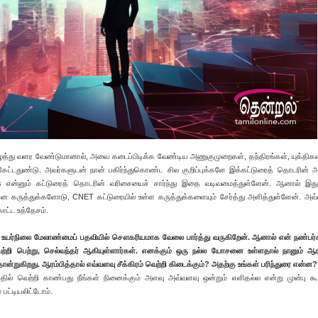
த்து வளர வேண்டுமானால், அவை கடைப்பிடிக்க வேண்டிய அணுகுமுறைகள், தந்திரங்கள், யுக்தி
ட்டதுண்டு. அவர்களுடன் நான் பகிர்ந்துகொண்ட சில குறிப்புக்களே இக்கட்டுரைத் தொடரின் அ
s என்னும் கட்டுரைத் தொடரின் வரிசையைச் சார்ந்து இதை வடிவமைத்துள்ளேன். ஆனால் இது
ன கருத்துக்களோடு, CNET கட்டுரையில் உள்ள கருத்துக்களையும் சேர்த்து அளித்துள்ளேன். அவ
காட்ட உத்தேசம்.
ரு உயர்நிலை மேலாண்மைப் பதவியில் சௌகரியமாக வேலை பார்த்து வருகிறேன். ஆனால் என் நண்பர்க
்றி பெற்று, செல்வந்தர் ஆகியுள்ளார்கள். எனக்கும் ஒரு நல்ல யோசனை உள்ளதால் நானும் ஆர
ன்றுகிறது. ஆரம்பித்தால் எவ்வளவு சீக்கிரம் வெற்றி கிடைக்கும்? அதற்கு உங்கள் பரிந்துரை என்ன?
தில் வெற்றி காண்பது நீங்கள் நினைக்கும் அளவு அவ்வளவு ஒன்றும் எளிதல்ல என்று முன்பு க
பட்டியலிட்டோம்.