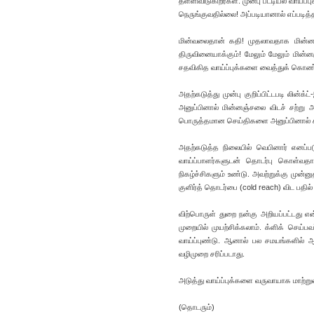
தள்ளிவிடுகிறர்கள். முன்பு பட்டியல் வாய்
நெருங்குவதில்லை! அப்படியானால் எப்படித
மின்வலைதான் கதி! முதலாவதாக மின்னஞ்
திருவினையாக்கும்! மேலும் மேலும் மின்ன
சதவிகித வாய்ப்புக்களை வைத்துக் கொண்ட
அதற்கடுத்து முன்பு குறிப்பிட்டபடி லின்
அனுப்பினால் மின்னஞ்சலை விடச் சற்று அத
பொருத்தமான செய்திகளை அனுப்பினால் சில 
அதற்கடுத்த நிலையில் வெபினார் எனப்படு
வாய்ப்பாளர்களுடன் தொடர்பு கொள்வதாக
நிகழ்ச்சிகளும் உண்டு. அவற்றுக்கு முன்ன
குளிர்த் தொடர்பை (cold reach) விட பதில்
விற்பொருள் துறை நன்கு அறியப்பட்டது எ
முறையில் முயற்சிக்கலாம். க்ளிக் செய
வாய்ப்புண்டு. ஆனால் பல சமயங்களில் 
வழிமுறை சரிப்படாது.
அடுத்து வாய்ப்புக்களை வருவாயாக மாற்று
(தொடரும்)