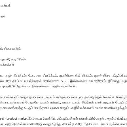
யாகங்கள்
்தல்
ல் திசை மாற்றல்
ுபாடு; குழு பிரிதல்
தடங்கல்கள்
, குழுச் சேர்த்தல், யோசனை சீர்படுத்தல், முதல்நிலை நிதி திரட்டல், முதல் திசை திருப்பங்கள
ை நிதி திரட்டல் போன்றவற்றில் எதிர்காணக் கூடிய இன்னல்களை விவரித்தோம். இப்போது வருட
 முயற்சியில் நேரக்கூடிய இன்னல்களைப் பற்றிக் காண்போம்.
ையாளர்களைப் பெறுவது எவ்வளவு கடினம் என்றும் எவ்வளவு முயற்சி எடுத்துக் கொள்ள வேண்டியி
ாடிக்கையாளர்களைப் பெறுவதே கடினம் என்றால், வருடா வருடம் மில்லியன் டாலர் வருவாய் பெறும் 
அளவு வளர்வதற்கு பெரும் பிரயத்தனம் தேவை; மேலும் பல இன்னல்களைக் கடக்க வேண்டியிருக்கும்
் (product market fit) அடைய வேண்டும். அப்படியென்றால், உங்கள் விற்பொருள் பலனும் அம்சங்கள
ன, எந்த அளவில் பலனளிக்கிறது என்று அறிந்து கொண்டு அதே மாதிரியான பற்பல வாடிக்கையாளர