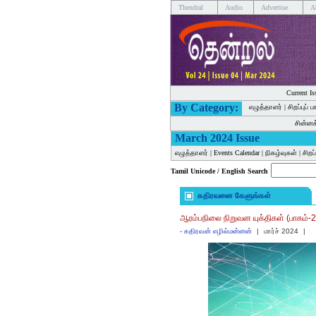
Thendral
Audio
Advertise
A
Current Is
By Category:
எழுத்தாளர்
|
சிறப்புப் 
சின்ன
March 2024 Issue
எழுத்தாளர்
|
Events Calendar
|
நிகழ்வுகள்
|
சிறப
Tamil Unicode / English Search
கதிரவனை கேளுங்கள்
ஆரம்பநிலை நிறுவன யுக்திகள் (பாகம்-
-
கதிரவன் எழில்மன்னன்
|
மார்ச் 2024
|