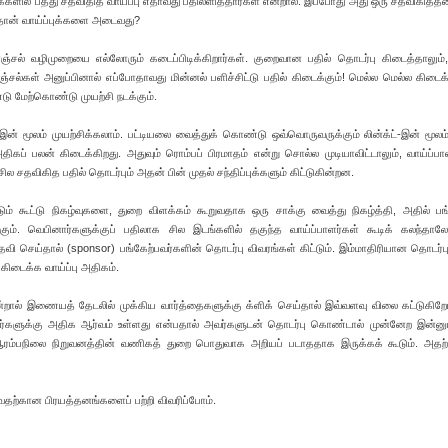
ப்புக்களில் பத்து சதவிதித வாய்ப்பு எதாவது பதிலளித்தார்கள் என்றால். இப்போது அது ஒரு சதவிகிதத்
்தான் வாய்ப்புக்களை அடைவது?
சல் வழிமுறையை எல்லோரும் கடைப்பிடிக்கிறார்கள். குறைவான பதில் தொடர்பு கிடைத்தாலும்,
ஞ்சல்கள் அனுப்பினால் எப்போதாவது மின்னல் பளிச்சிட்டு பதில் கிடைக்கும்! மெல்ல மெல்ல கிடைக்
ு மேற்கொண்டு முயற்சி நடக்கும்.
க்ட்-இன் மூலம் முயற்சிக்கலாம். பட்டியலை வைத்துக் கொண்டு ஒவ்வொருவருக்கும் லின்க்ட்-இன் மூலம
ிகப் பலன் கிடைக்கிறது. அதுவும் ரொம்பப் பிரமாதம் என்று சொல்ல முடியாவிட்டாலும், வாய்ப்பாள
சதவிகித பதில் தொடர்பும் அதன் பின் முதல் சந்திப்புக்களும் கிட்டுகின்றன.
ம் கூட்டு நிகழ்வுகளை, துறை விளக்கம் கூறுவதாக ஒரு சாக்கு வைத்து நிகழ்த்தி, அதில் பங்
ும். வெபினார்களுக்குப் பதிலாக சில இடங்களில் தகுந்த வாய்ப்பாளர்கள் கூடிக் கலந்தாலோ
ுதவி செய்தால் (sponsor) பங்கேற்பவர்களின் தொடர்பு விவரங்கள் கிட்டும். இம்மாதிரியான தொடர்ப
 கிடைக்க வாய்ப்பு அதிகம்.
ன்றால் இணையத் தேடலில் முக்கிய வார்த்தைகளுக்கு க்ளிக் செய்தால் இவ்வளவு விலை கட்டுகிற
்பவர்களுக்கு அதிக ஆர்வம் உள்ளது என்பதால் அவர்களுடன் தொடர்பு கொண்டால் முன்னேற இன்ன
ஆரம்பநிலை நிறுவனத்தின் வணிகத் துறை பொதுவாக அறியப் படாததாக இருக்கக் கூடும். அதற்
வதற்கான பிரயத்தனங்களைப் பற்றி விவரிப்போம்.