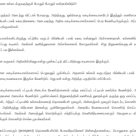
ளை உள்ளடக்குவதற்குள் போதும் போதும் என்றாகிவிடும்!
ருத்தம் அடைந்து விட்டால் போதாது. அடுத்தது, ஒவ்வொரு வாடிக்கையாளரிடம் இருந்தும் கணிச
ல்லியன் டாலர் வரவு நிலையை அடைவதற்கு அதிக வாடிக்கையாளர்களைப் பெற வேண்டியிருக்கும். அப்பட
யங்குவார்கள்.
ளர்களிடமிருந்து மட்டுமே வருடம் மில்லியன் டாலர் வரவு என்றாலும் பிரச்சனைதான். ஏனெனில்
டிப்பது கடினம். அவர்கள் தனித்துவமான அம்சங்களைக் கோருவார்கள். சிறு நிறுவனங்களுடன் 
ப் பல இன்னல்கள்.
ருவாய் அதிகரிக்கிறது என்று முன்கூட்டித் திட்டமிடுவது கடினமாக இருக்கும்.
ளை வாடிக்கையாளர்களாகப் பெறுவதும் முக்கியம். அதனால் உங்கள் வருடாந்தர மில்லியன் டாலர்
ளவு கலவையாக இருக்க வேண்டும். அது ஏன் என்று அடுத்த பகுதியில் பார்ப்போம்.
ாடிக்கையாளர் பட்டியல் கிடைக்க வேண்டுமானால் பரந்த வாய்ப்புப் பட்டியல் வளர்க்க வேண்டும்.
றைகளை அமைக்க வேண்டும். முன்பெல்லாம் நிறுவனத்தின் வணிகத் துறைக்குக் தகுந்த ஒரு வாய்ப்பு
ங்கி, அந்தப் பட்டியலில் உள்ளவர்களைத் தொலைபேசி மூலமும், மின்னஞ்சல் மூலமும் தொடர்பு கொண்ட
டு அதிலிருந்து விற்பனை நிலைக்கு முன்னேறுவார்கள். அதையே வேலையாகக் கொண்டு செய்
ன்பார்கள். அவர்கள் அமைத்துக் கொடுக்கும் சந்திப்புக்கு வெளிவிற்பனையாளரும் அவருடைய வ
்குக் கொண்டு செல்ல முயல்வார்கள்.
ய்ப்பாளரும் (prospect) தொலைபேசியில் பேசுவதேயில்லை! மின்னஞ்சலைக்கூட பொதுவாக குப்