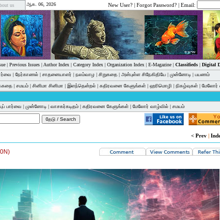
ஆக. 06, 2026
New User?
|
Forgot Password?
| Email:
bout us
sue
|
Previous Issues
|
Author Index
|
Category Index
|
Organization Index
|
E-Magazine
|
Classifieds
|
Digital
பார்வை
|
நேர்காணல்
|
சாதனையாளர்
|
நலம்வாழ
|
சிறுகதை
|
அன்புள்ள சிநேகிதியே
|
முன்னோடி
|
பயணம்
க்கதை
|
சமயம்
|
சினிமா சினிமா
|
இளந்தென்றல்
|
கதிரவனை கேளுங்கள்
|
ஹரிமொழி
|
நிகழ்வுகள்
|
மேலோர் 
்புப் பார்வை
|
முன்னோடி
|
வாசகர்கடிதம்
|
கதிரவனை கேளுங்கள்
|
மேலோர் வாழ்வில்
|
சமயம்
< Prev
|
Ind
20N)