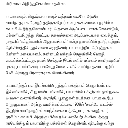
விரிவாக அறிந்துகொள்ள உதவின.
ராமராகவும், கிருஷ்ணராகவும் வந்தவர் எவரோ அவரே
சாயிநாதராக அவதரித்திருக்கிறார் என்ற உண்மையை நரசிம்ம
சுவாமி அறிந்துகொண்டார். அதனை அடிப்படையாகக் கொண்டும்,
மக்களிடமிருந்து திரட்டிய தகவல்களை அடிப்படையாக வைத்தும்,
முதலில் 'பக்தர்களின் அனுபவங்கள்' என்ற தலைப்பில் தமிழ் மற்றும்
ஆங்கிலத்தில் நூல்களை எழுதினார். பாபா பற்றிய அப்புத்தகம்
பின்னர் மலையாளம், கன்னடம் மற்றும் தெலுங்கில் மொழி
பெயர்க்கப்பட்டது. தான் செல்லும் இடங்களில் எல்லாம் சாயிநாதரின்
புகழைப் பரப்பினார். பல்வேறு மேடைகளில் சாயிநாதரைப் பற்றிப்
பேசி அவரது பிரசாரகராக விளங்கினார்.
பாபாவிற்குப் பல இடங்களிலிருந்தும் பக்தர்கள் பெருகினர். பல
இல்லங்களில், சிறு மண்டபங்களில், பாபாவின் பக்தர்கள் ஒன்றுகூடி
அவரை வணங்கினர். ஆரத்தி, பூஜைகள் நடந்தன. பாபா கூறிய
அருளுரைகள் அங்கு வாசிக்கப்பட்டன. 1938ல் 'சண்டே டைம்ஸ்'
இதழில் சாயிநாதரின் வாழ்க்கையைத் தொடராக எழுதினார்
நரசிம்ம சுவாமி. அதற்கு மிக்க நல்ல வரவேற்புக் கிடைத்தது.
நாடெங்கிலும் பாபாவிற்கு பக்தர்கள் பெருகினர், ஷீரடிக்கு வந்து