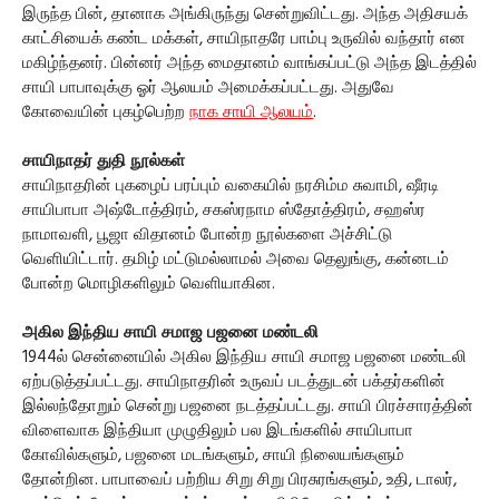
இருந்த பின், தானாக அங்கிருந்து சென்றுவிட்டது. அந்த அதிசயக்
காட்சியைக் கண்ட மக்கள், சாயிநாதரே பாம்பு உருவில் வந்தார் என
மகிழ்ந்தனர். பின்னர் அந்த மைதானம் வாங்கப்பட்டு அந்த இடத்தில்
சாயி பாபாவுக்கு ஓர் ஆலயம் அமைக்கப்பட்டது. அதுவே
கோவையின் புகழ்பெற்ற
நாக சாயி ஆலயம்
.
சாயிநாதர் துதி நூல்கள்
சாயிநாதரின் புகழைப் பரப்பும் வகையில் நரசிம்ம சுவாமி, ஷீரடி
சாயிபாபா அஷ்டோத்திரம், சகஸ்ரநாம ஸ்தோத்திரம், சஹஸ்ர
நாமாவளி, பூஜா விதானம் போன்ற நூல்களை அச்சிட்டு
வெளியிட்டார். தமிழ் மட்டுமல்லாமல் அவை தெலுங்கு, கன்னடம்
போன்ற மொழிகளிலும் வெளியாகின.
அகில இந்திய சாயி சமாஜ பஜனை மண்டலி
1944ல் சென்னையில் அகில இந்திய சாயி சமாஜ பஜனை மண்டலி
ஏற்படுத்தப்பட்டது. சாயிநாதரின் உருவப் படத்துடன் பக்தர்களின்
இல்லந்தோறும் சென்று பஜனை நடத்தப்பட்டது. சாயி பிரச்சாரத்தின்
விளைவாக இந்தியா முழுதிலும் பல இடங்களில் சாயிபாபா
கோவில்களும், பஜனை மடங்களும், சாயி நிலையங்களும்
தோன்றின. பாபாவைப் பற்றிய சிறு சிறு பிரசுரங்களும், உதி, டாலர்,