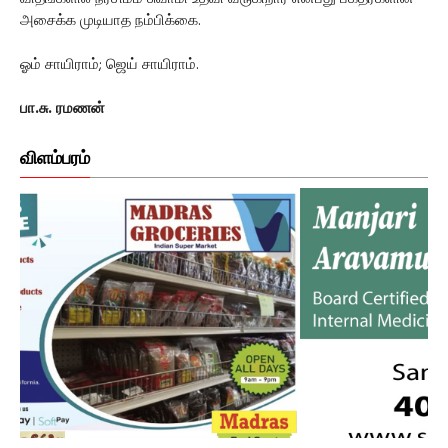
அசைக்க முடியாத நம்பிக்கை.
ஓம் சாயிராம்; ஜெய் சாயிராம்.
பா.சு. ரமணன்
விளம்பரம்