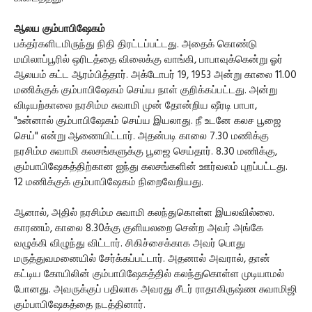
ஆலய கும்பாபிஷேகம்
பக்தர்களிடமிருந்து நிதி திரட்டப்பட்டது. அதைக் கொண்டு
மயிலாப்பூரில் ஒரிடத்தை விலைக்கு வாங்கி, பாபாவுக்கென்று ஓர்
ஆலயம் கட்ட ஆரம்பித்தார். அக்டோபர் 19, 1953 அன்று காலை 11.00
மணிக்குக் கும்பாபிஷேகம் செய்ய நாள் குறிக்கப்பட்டது. அன்று
விடியற்காலை நரசிம்ம சுவாமி முன் தோன்றிய ஷீரடி பாபா,
"உன்னால் கும்பாபிஷேகம் செய்ய இயலாது. நீ உடனே கலச பூஜை
செய்" என்று ஆணையிட்டார். அதன்படி காலை 7.30 மணிக்கு
நரசிம்ம சுவாமி கலசங்களுக்கு பூஜை செய்தார். 8.30 மணிக்கு,
கும்பாபிஷேகத்திற்கான ஐந்து கலசங்களின் ஊர்வலம் புறப்பட்டது.
12 மணிக்குக் கும்பாபிஷேகம் நிறைவேறியது.
ஆனால், அதில் நரசிம்ம சுவாமி கலந்துகொள்ள இயலவில்லை.
காரணம், காலை 8.30க்கு குளியலறை சென்ற அவர் அங்கே
வழுக்கி விழுந்து விட்டார். சிகிச்சைக்காக அவர் பொது
மருத்துவமனையில் சேர்க்கப்பட்டார். அதனால் அவரால், தான்
கட்டிய கோயிலின் கும்பாபிஷேகத்தில் கலந்துகொள்ள முடியாமல்
போனது. அவருக்குப் பதிலாக அவரது சீடர் ராதாகிருஷ்ண சுவாமிஜி
கும்பாபிஷேகத்தை நடத்தினார்.