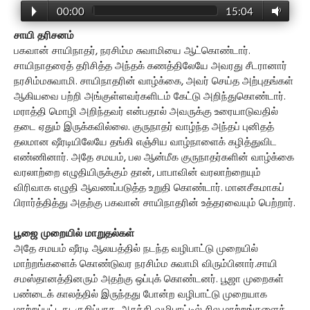
00:00
15:04
சாயி தரிசனம்
பகவான் சாயிநாதர், நரசிம்ம சுவாமியை ஆட்கொண்டார்.
சாயிநாதரைத் தரிசித்த அந்தக் கணத்திலேயே அவரது சீடரானார்
நரசிம்மசுவாமி. சாயிநாதரின் வாழ்க்கை, அவர் செய்த அற்புதங்கள்
ஆகியவை பற்றி அங்குள்ளவர்களிடம் கேட்டு அறிந்துகொண்டார்.
மராத்தி மொழி அறிந்தவர் என்பதால் அவருக்கு உரையாடுவதில்
தடை ஏதும் இருக்கவில்லை. குருநாதர் வாழ்ந்த அந்தப் புனிதத்
தலமான ஷீரடியிலேயே தங்கி எஞ்சிய வாழ்நாளைக் கழித்துவிட
எண்ணினார். அதே சமயம், பல ஆன்மீக குருநாதர்களின் வாழ்க்கை
வரலாற்றை எழுதியிருக்கும் தான், பாபாவின் வரலாற்றையும்
விரிவாக எழுதி ஆவணப்படுத்த உறுதி கொண்டார். மானசீகமாகப்
பிரார்த்தித்து அதற்கு பகவான் சாயிநாதரின் உத்தரவையும் பெற்றார்.
பூஜை முறையில் மாறுதல்கள்
அதே சமயம் ஷீரடி ஆலயத்தில் நடந்த வழிபாட்டு முறையில்
மாற்றங்களைக் கொண்டுவர நரசிம்ம சுவாமி விரும்பினார்.சாயி
சமஸ்தானத்தினரும் அதற்கு ஒப்புக் கொண்டனர். பூஜா முறைகள்
பண்டைக் காலத்தில் இருந்தது போன்ற வழிபாட்டு முறையாக