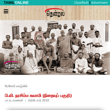
Classifieds
Advertisers
TAMIL
ONLINE
|
மேலோர் வாழ்வில்
பி.வி. நரசிம்ம சுவாமி (நிறைவுப் பகுதி)
பா.சு. ரமணன்
|
அக்டோபர் 2023