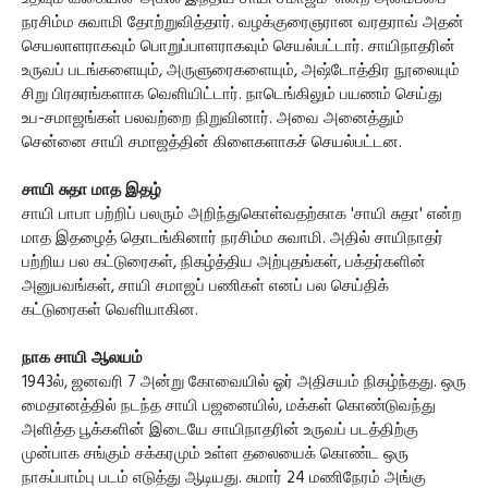
நரசிம்ம சுவாமி தோற்றுவித்தார். வழக்குரைஞரான வரதராவ் அதன்
செயலாளராகவும் பொறுப்பாளராகவும் செயல்பட்டார். சாயிநாதரின்
உருவப் படங்களையும், அருளுரைகளையும், அஷ்டோத்திர நூலையும்
சிறு பிரசுரங்களாக வெளியிட்டார். நாடெங்கிலும் பயணம் செய்து
உப-சமாஜங்கள் பலவற்றை நிறுவினார். அவை அனைத்தும்
சென்னை சாயி சமாஜத்தின் கிளைகளாகச் செயல்பட்டன.
சாயி சுதா மாத இதழ்
சாயி பாபா பற்றிப் பலரும் அறிந்துகொள்வதற்காக 'சாயி சுதா' என்ற
மாத இதழைத் தொடங்கினார் நரசிம்ம சுவாமி. அதில் சாயிநாதர்
பற்றிய பல கட்டுரைகள், நிகழ்த்திய அற்புதங்கள், பக்தர்களின்
அனுபவங்கள், சாயி சமாஜப் பணிகள் எனப் பல செய்திக்
கட்டுரைகள் வெளியாகின.
நாக சாயி ஆலயம்
1943ல், ஜனவரி 7 அன்று கோவையில் ஓர் அதிசயம் நிகழ்ந்தது. ஒரு
மைதானத்தில் நடந்த சாயி பஜனையில், மக்கள் கொண்டுவந்து
அளித்த பூக்களின் இடையே சாயிநாதரின் உருவப் படத்திற்கு
முன்பாக சங்கும் சக்கரமும் உள்ள தலையைக் கொண்ட ஒரு
நாகப்பாம்பு படம் எடுத்து ஆடியது. சுமார் 24 மணிநேரம் அங்கு