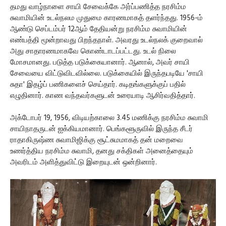
தமது வாழ்நாளை சாயி சேவைக்கே அர்ப்பணித்த நரசிம்ம
சுவாமியின் உடல்நலம முதுமை காரணமாகத் தளர்ந்தது. 1956-ம்
ஆண்டு செப்டம்பர் 12ஆம் தேதியன்று நரசிம்ம சுவாமியின்
எண்பத்தி மூன்றாவது பிறந்தநாள். அவரது உடல்நலக் குறைவால்
அது சாதாரணமாகவே கொண்டாடப்பட்டது. உடல் நிலை
மோசமானது. படுத்த படுக்கையானார். ஆனால், அவர் சாயி
சேவையை விட்டுவிடவில்லை. படுக்கையில் இருந்தபடியே 'சாயி
சுதா' இதழ்ப் பணிகளைச் செய்தார். கடிதங்களுக்குப் பதில்
எழுதினார். காண வந்தவர்களுடன் உரையாடி ஆசிர்வதித்தார்.
அக்டோபர் 19, 1956, விடியற்காலை 3.45 மணிக்கு நரசிம்ம சுவாமி
சாயிநாதருடன் ஐக்கியமானார். பெங்களூருவில் இருந்த சீடர்
ராதாகிருஷ்ண சுவாமிஜிக்கு சூட்சுமமாகத் தன் மறைவை
உணர்த்திய நரசிம்ம சுவாமி, தனது சக்திகள் அனைத்தையும்
அவரிடம் அளித்துவிட்டு இறையுடன் ஒன்றினார்.