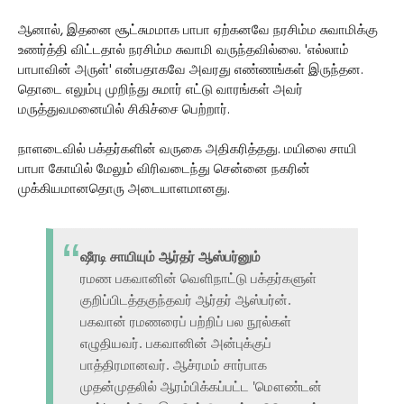
ஆனால், இதனை சூட்சுமமாக பாபா ஏற்கனவே நரசிம்ம சுவாமிக்கு
உணர்த்தி விட்டதால் நரசிம்ம சுவாமி வருந்தவில்லை. 'எல்லாம்
பாபாவின் அருள்' என்பதாகவே அவரது எண்ணங்கள் இருந்தன.
தொடை எலும்பு முறிந்து சுமார் எட்டு வாரங்கள் அவர்
மருத்துவமனையில் சிகிச்சை பெற்றார்.
நாளடைவில் பக்தர்களின் வருகை அதிகரித்தது. மயிலை சாயி
பாபா கோயில் மேலும் விரிவடைந்து சென்னை நகரின்
முக்கியமானதொரு அடையாளமானது.
ஷீரடி சாயியும் ஆர்தர் ஆஸ்பர்னும்
ரமண பகவானின் வெளிநாட்டு பக்தர்களுள்
குறிப்பிடத்தகுந்தவர் ஆர்தர் ஆஸ்பர்ன்.
பகவான் ரமணரைப் பற்றிப் பல நூல்கள்
எழுதியவர். பகவானின் அன்புக்குப்
பாத்திரமானவர். ஆச்ரமம் சார்பாக
முதன்முதலில் ஆரம்பிக்கப்பட்ட 'மௌண்டன்