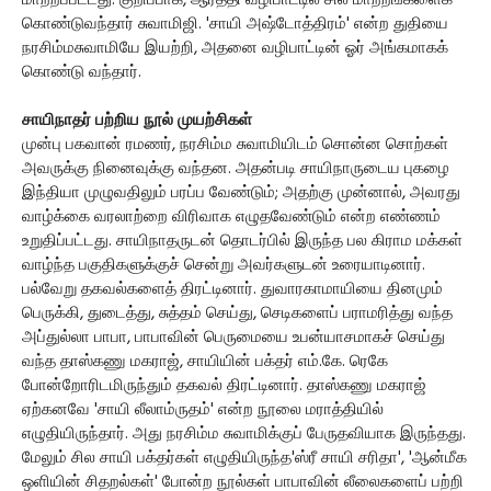
மாற்றப்பட்டது. குறிப்பாக, ஆரத்தி வழிபாட்டில் சில மாற்றங்களைக்
கொண்டுவந்தார் சுவாமிஜி. 'சாயி அஷ்டோத்திரம்' என்ற துதியை
நரசிம்மசுவாமியே இயற்றி, அதனை வழிபாட்டின் ஓர் அங்கமாகக்
கொண்டு வந்தார்.
சாயிநாதர் பற்றிய நூல் முயற்சிகள்
முன்பு பகவான் ரமணர், நரசிம்ம சுவாமியிடம் சொன்ன சொற்கள்
அவருக்கு நினைவுக்கு வந்தன. அதன்படி சாயிநாருடைய புகழை
இந்தியா முழுவதிலும் பரப்ப வேண்டும்; அதற்கு முன்னால், அவரது
வாழ்க்கை வரலாற்றை விரிவாக எழுதவேண்டும் என்ற எண்ணம்
உறுதிப்பட்டது. சாயிநாதருடன் தொடர்பில் இருந்த பல கிராம மக்கள்
வாழ்ந்த பகுதிகளுக்குச் சென்று அவர்களுடன் உரையாடினார்.
பல்வேறு தகவல்களைத் திரட்டினார். துவாரகாமாயியை தினமும்
பெருக்கி, துடைத்து, சுத்தம் செய்து, செடிகளைப் பராமரித்து வந்த
அப்துல்லா பாபா, பாபாவின் பெருமையை உபன்யாசமாகச் செய்து
வந்த தாஸ்கணு மகராஜ், சாயியின் பக்தர் எம்.கே. ரெகே
போன்றோரிடமிருந்தும் தகவல் திரட்டினார். தாஸ்கணு மகராஜ்
ஏற்கனவே 'சாயி லீலாம்ருதம்' என்ற நூலை மராத்தியில்
எழுதியிருந்தார். அது நரசிம்ம சுவாமிக்குப் பேருதவியாக இருந்தது.
மேலும் சில சாயி பக்தர்கள் எழுதியிருந்த'ஸ்ரீ சாயி சரிதா', 'ஆன்மீக
ஒளியின் சிதறல்கள்' போன்ற நூல்கள் பாபாவின் லீலைகளைப் பற்றி