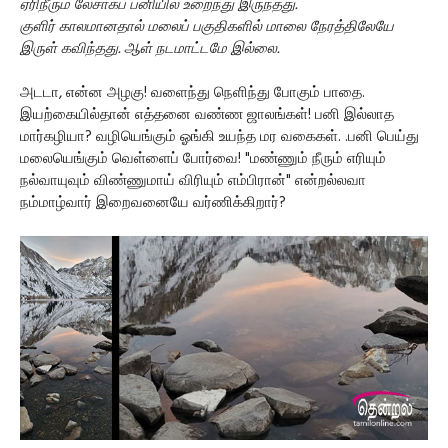
ஏரிநீரும் லேசாகப் பனியில் உறைந்து இருந்தது.
குளிர் காலமானதால் மலைப் பகுதிகளில் மாலை நேரத்திலேயே
இருள் கவிந்தது. ஆள் நடமாட்டமே இல்லை.
அடடா, என்ன அழகு! வளைந்து நெளிந்து போகும் பாதை.
இயற்கையில்தான் எத்தனை வண்ண ஜாலங்கள்! பனி இல்லாத
மார்கழியா? வழியெங்கும் ஓங்கி உயந்த மர வகைகள். .பனி பெய்து
மலையெங்கும் வெள்ளைப் போர்வை! "மண்ணும் நீரும் எரியும்
நல்வாயுவும் விண்ணுமாய் விரியும் எம்பிரான்" என்றல்லவா
நம்மாழ்வார் இறைவனையே வர்ணிக்கிறார்?