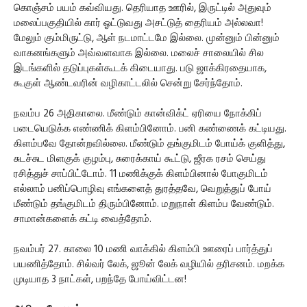
கொஞ்சம் பயம் கவ்வியது. தெரியாத ஊரில், இருட்டில் அதுவும்
மலைப்பகுதியில் கார் ஓட்டுவது அசட்டுத் தைரியம் அல்லவா!
மேலும் கும்மிருட்டு, ஆள் நடமாட்டமே இல்லை. முன்னும் பின்னும்
வாகனங்களும் அவ்வளவாக இல்லை. மலைச் சாலையில் சில
இடங்களில் தடுப்புகள்கூடக் கிடையாது. படு ஜாக்கிரதையாக,
கூகுள் ஆண்டவரின் வழிகாட்டலில் சென்று சேர்ந்தோம்.
நவம்ப 26 அதிகாலை. மீண்டும் கான்விக்ட் ஏரியை நோக்கிப்
படையெடுக்க எண்ணிக் கிளம்பினோம். பனி கண்ணைக் கட்டியது.
கிளம்பவே தோன்றவில்லை. மீண்டும் தங்குமிடம் போய்க் குளித்து,
சுடச்சுட மிளகுக் குழம்பு, சுரைக்காய் கூட்டு, ஜீரக ரசம் செய்து
ரசித்துச் சாப்பிட்டோம். 11 மணிக்குக் கிளம்பினால் போகுமிடம்
எல்லாம் பனிப்பொழிவு எங்களைத் துரத்தவே, வெறுத்துப் போய்
மீண்டும் தங்குமிடம் திரும்பினோம். மறுநாள் கிளம்ப வேண்டும்.
சாமான்களைக் கட்டி வைத்தோம்.
நவம்பர் 27. காலை 10 மணி வாக்கில் கிளம்பி ஊரைப் பார்த்துப்
பயணித்தோம். சில்வர் லேக், ஜூன் லேக் வழியில் தரிசனம். மறக்க
முடியாத 3 நாட்கள், பறந்தே போய்விட்டன!