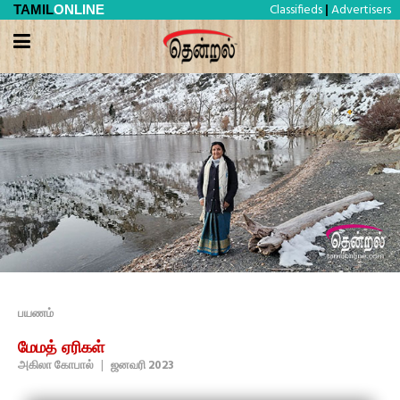
Classifieds
Advertisers
TAMIL
ONLINE
|
பயணம்
மேமத் ஏரிகள்
அகிலா கோபால்
|
ஜனவரி 2023