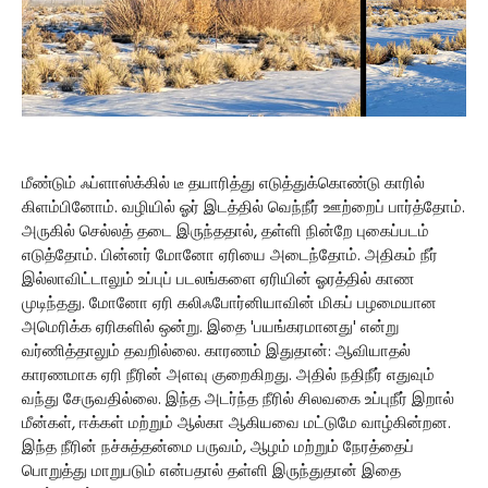
மீண்டும் ஃப்ளாஸ்க்கில் டீ தயாரித்து எடுத்துக்கொண்டு காரில்
கிளம்பினோம். வழியில் ஓர் இடத்தில் வெந்நீர் ஊற்றைப் பார்த்தோம்.
அருகில் செல்லத் தடை இருந்ததால், தள்ளி நின்றே புகைப்படம்
எடுத்தோம். பின்னர் மோனோ ஏரியை அடைந்தோம். அதிகம் நீர்
இல்லாவிட்டாலும் உப்புப் படலங்களை ஏரியின் ஓரத்தில் காண
முடிந்தது. மோனோ ஏரி கலிஃபோர்னியாவின் மிகப் பழமையான
அமெரிக்க ஏரிகளில் ஒன்று. இதை 'பயங்கரமானது' என்று
வர்ணித்தாலும் தவறில்லை. காரணம் இதுதான்: ஆவியாதல்
காரணமாக ஏரி நீரின் அளவு குறைகிறது. அதில் நதிநீர் எதுவும்
வந்து சேருவதில்லை. இந்த அடர்ந்த நீரில் சிலவகை உப்புநீர் இறால்
மீன்கள், ஈக்கள் மற்றும் ஆல்கா ஆகியவை மட்டுமே வாழ்கின்றன.
இந்த நீரின் நச்சுத்தன்மை பருவம், ஆழம் மற்றும் நேரத்தைப்
பொறுத்து மாறுபடும் என்பதால் தள்ளி இருந்துதான் இதை