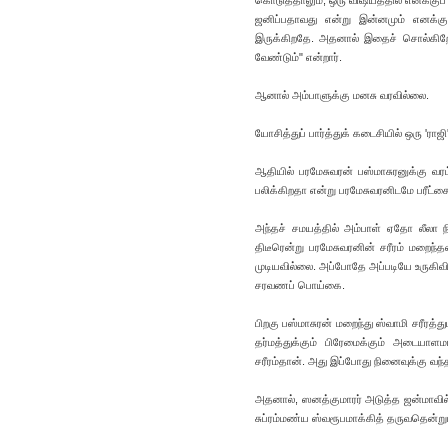
கொடுத்தாலும், ஒரு விஷயத்தில் எனக்குப் ப
ஜனிப்பதாவது என்று இன்னமும் எனக்கு
இருக்கிறதே. அதனால் இதைச் சொல்கிறே
வேண்டும்" என்றார்.
ஆனால் அம்பாளுக்கு மனசு வரவில்லை.
யோசித்துப் பார்த்துக் கடைசியில் ஒரு 'ராஜி
ஆதியில் பரமேசுவரன் பஸ்மாசுரனுக்கு வர
பலிக்கிறதா என்று பரமேசுவரனிடமே பரீட்சை
அந்தச் சமயத்தில் அம்பாள் ஏதோ லீலா 
திடீரென்று பரமேசுவரனின் சரீரம் மறைந்த
முடியவில்லை. அப்போதே அப்படியே உருகிவி
சரவணப் பொய்கை.
பிறகு பஸ்மாசுரன் மறைந்து ஸ்வாமி சரீரத
தர்மத்துக்கும் பிரேமைக்கும் அடையா
சரீரம்தான். அது இப்போது நினைவுக்கு வந்
அதனால், ஸனத்குமாரர் அடுத்த ஜன்மாவில்
சுப்ரம்மண்ய ஸ்வரூபமாக்கித் தருவதென்று