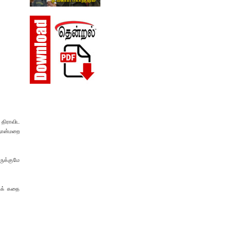
 திராவிட
"நான்மறை
ருக்குமே
்தக் கதை