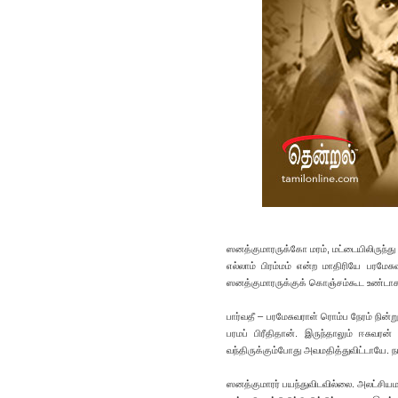
ஸனத்குமாரருக்கோ மரம், மட்டையிலிருந்து ச
எல்லாம் பிரம்மம் என்ற மாதிரியே பரம
ஸனத்குமாரருக்குக் கொஞ்சம்கூட உண்டாகவில்
பார்வதீ – பரமேசுவராள் ரொம்ப நேரம் நின்
பரமப் பிரீதிதான். இருந்தாலும் ஈசுவ
வந்திருக்கும்போது அவமதித்துவிட்டாயே. ந
ஸனத்குமாரர் பயந்துவிடவில்லை. அலட்சியம