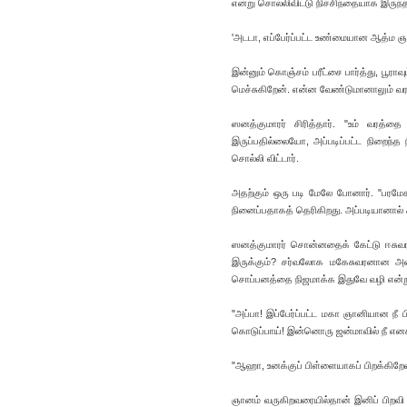
என்று சொல்லிவிட்டு நிச்சிந்தையாக இருந்த
'அடடா, எப்பேர்ப்பட்ட உண்மையான ஆத்ம ஞா
இன்னும் கொஞ்சம் பரீட்சை பார்த்து, பூ
மெச்சுகிறேன். என்ன வேண்டுமானாலும் வரம்
ஸனத்குமாரர் சிரித்தார். "உம் வர
இருப்பதில்லையோ, அப்படிப்பட்ட நிறைந
சொல்லி விட்டார்.
அதற்கும் ஒரு படி மேலே போனார். "பரமேசு
நினைப்பதாகத் தெரிகிறது. அப்படியானால் 
ஸனத்குமாரர் சொன்னதைக் கேட்டு ஈசுவரனு
இருக்கும்? சர்வலோக மகேசுவரனான அவர்
சொப்பனத்தை நிஜமாக்க இதுவே வழி என்று 
"அப்பா! இப்பேர்ப்பட்ட மகா ஞானியான நீ பி
கொடுப்பாய்! இன்னொரு ஜன்மாவில் நீ எனக்கு
"ஆஹா, உனக்குப் பிள்ளையாகப் பிறக்கிறேன
ஞானம் வருகிறவரையில்தான் இனிப் பிறவி 