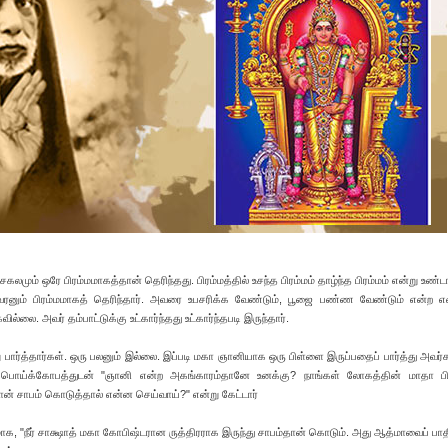
கலமும் ஒரே பிரம்மமாகத்தான் தெரிந்தது. பிரம்மத்தில் உசந்த பிரம்மம் தாழ்ந்த பிரம்மம் என்று உண்
ேசுவரனும் பிரம்மமாகத் தெரிந்தார். அவரை உபசரிக்க வேண்டும், பூஜை பண்ண வேண்டும் என்ற
லை. அவர் தம்பாட்டுக்கு உட்கார்ந்தது உட்கார்ந்தபடி இருந்தார்.
று பார்த்தார்கள். ஒரு பலனும் இல்லை. இப்படி மகா ஞானியாக ஒரு பிள்ளை இருப்பதைப் பார்த்து அவர்க
ரன் பொய்க்கோபத்துடன் "ஞானி என்ற அகங்காரம்தானே உனக்கு? நாங்கள் லோகத்தின் மாதா பி
ான் சாபம் கொடுத்தால் என்ன செய்வாய்?" என்று கேட்டார்
ாக, "நீர் சாக்ஷாத் மகா கோபிஷ்டரான ருத்திரராக இருந்து சாபம்தான் கொடும். அது ஆத்மாவைப் பாத