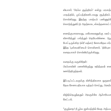
வியாசர் 'பிரம்ம சூத்திரம்' என்று பரம
பாதத்தில், முப்பத்திரண்டாவது சூத்திரம
சொல்கிறது. இதற்கு பாஷ்யம் பண்ணும்ப
கொடுத்துவிட்டு அதற்காக, ஸ்கந்தனாகப் ப
ஸனத்குமாரராவது, பரமேசுவரனுக்கு வரம் 
விசாரித்துப் பார்த்தும் தெரியவில்லை. ஆ
போட்டிருக்கிற (ஸ்ரீ வத்ஸ) ஸோமதேவ சர
இந்த 'டிஸ்கவரி'யைச் சொன்னார். 'திரிபுர
கதையாகச் சொல்லியிருக்கிறது.
கதைக்கு வருகிறேன்:
பிரம்மாவின் மனஸிலிருந்து உதித்தவர் ஸன
உணர்ந்திருந்தவர்.
இப்படிப்பட்டவருக்கு விசித்திரமாக ஒரு
தேவ சேனாபதியாக யுத்தம் செய்து, அசுரர்
விழித்தெழுந்ததும் அவருக்கே ஆச்சரிய
கேட்டார்.
"குழந்தை! நீ பூர்வ ஜன்மத்தில் வேத அத்ய