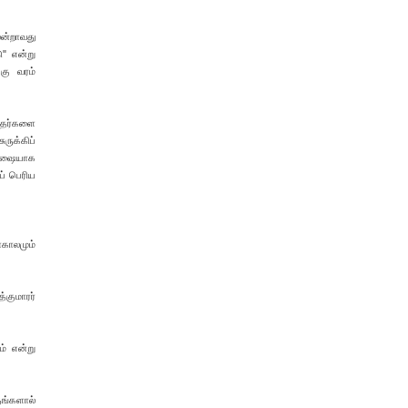
ூன்றாவது
ு" என்று
கு வரம்
டிதர்களை
ருக்கிப்
ிக்ஷையாக
ப் பெரிய
ாகாலமும்
்குமாரர்
் என்று
ஞங்களால்