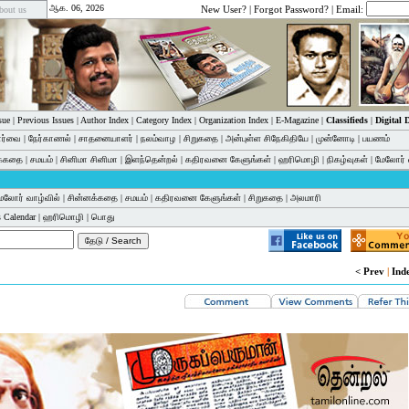
ஆக. 06, 2026
New User?
|
Forgot Password?
| Email:
bout us
sue
|
Previous Issues
|
Author Index
|
Category Index
|
Organization Index
|
E-Magazine
|
Classifieds
|
Digital
பார்வை
|
நேர்காணல்
|
சாதனையாளர்
|
நலம்வாழ
|
சிறுகதை
|
அன்புள்ள சிநேகிதியே
|
முன்னோடி
|
பயணம்
க்கதை
|
சமயம்
|
சினிமா சினிமா
|
இளந்தென்றல்
|
கதிரவனை கேளுங்கள்
|
ஹரிமொழி
|
நிகழ்வுகள்
|
மேலோர் 
ேலோர் வாழ்வில்
|
சின்னக்கதை
|
சமயம்
|
கதிரவனை கேளுங்கள்
|
சிறுகதை
|
அலமாரி
 Calendar
|
ஹரிமொழி
|
பொது
< Prev
|
Ind