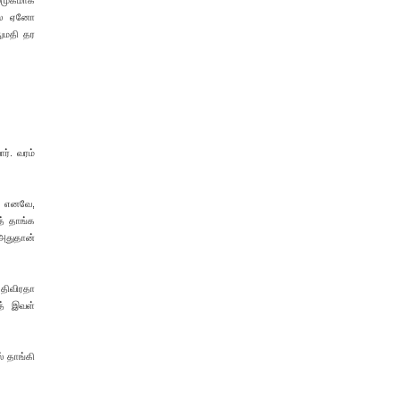
ழ்முகமாக
ால் ஏனோ
ுமதி தர
ர். வரம்
. எனவே,
த் தாங்க
 அதுதான்
பதிவிரதா
த் இவள்
் தாங்கி