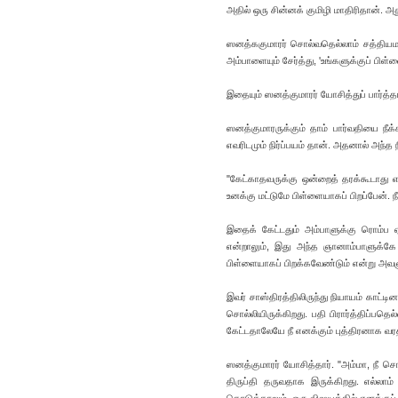
அதில் ஒரு சின்னக் குமிழி மாதிரிதான். 
ஸனத்ககுமாரர் சொல்வதெல்லாம் சத்தியமாகி
அம்பாளையும் சேர்த்து, 'உங்களுக்குப் பிள
இதையும் ஸனத்குமாரர் யோசித்துப் பார்த்தா
ஸனத்குமாரருக்கும் தாம் பார்வதியை நீக
எவரிடமும் நிர்ப்பயம் தான். அதனால் அ
"கேட்காதவருக்கு ஒன்றைத் தரக்கூடாது எ
உனக்கு மட்டுமே பிள்ளையாகப் பிறப்பேன். 
இதைக் கேட்டதும் அம்பாளுக்கு ரொம்ப 
என்றாலும், இது அந்த ஞானாம்பாளுக்கே த
பிள்ளையாகப் பிறக்கவேண்டும் என்று அவள
இவர் சாஸ்திரத்திலிருந்து நியாயம் காட்ட
சொல்லியிருக்கிறது. பதி பிரார்த்திப்பத
கேட்டதாலேயே நீ எனக்கும் புத்திரனாக வரத்
ஸனத்குமாரர் யோசித்தார். "அம்மா, நீ சொல
திருப்தி தருவதாக இருக்கிறது. எல்லாம்