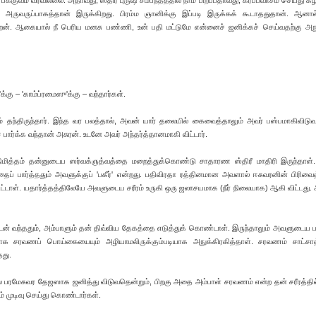
க்குவம் வரவில்லை. அதாவது, ஸ்திரீ புருஷ சம்பந்தத்தில் நாம் பிறப்பதாவது, கர்ப்பவாசம் செய்து கீ
 அருவருப்பாகத்தான் இருக்கிறது. பிரம்ம ஞானிக்கு இப்படி இருக்கக் கூடாததுதான். ஆன
ன். ஆகையால் நீ பெரிய மனசு பண்ணி, உன் பதி மட்டுமே என்னைச் ஜனிக்கச் செய்வதற்கு அந
'க்கு – 'காம்ப்ரமைஸு'க்கு – வந்தார்கள்.
ம் தந்திருந்தார். இந்த வர பலத்தால், அவன் யார் தலையில் கைவைத்தாலும் அவர் பஸ்பமாகிவிடுவா
 பார்க்க வந்தான் அசுரன். உடனே அவர் அந்தர்த்தானமாகி விட்டார்.
நிமித்தம் தன்னுடைய ஸர்வக்ஞத்வத்தை மறைத்துக்கொண்டு சாதாரண ஸ்திரீ மாதிரி இருந்தாள்
தைப் பார்த்ததும் அவளுக்குப் 'பகீர்' என்றது. பதிவிரதா ரத்தினமான அவளால் ஈசுவரனின் பிரிவை
ட்டாள். யதார்த்தத்திலேயே அவளுடைய சரீரம் உருகி ஒரு ஜலாசயமாக (நீர் நிலையாக) ஆகி விட்டது.
்துடன் வந்ததும், அம்பாளும் தன் திவ்விய தேகத்தை எடுத்துக் கொண்டாள். இருந்தாலும் அவளுடைய 
ளமாக சரவணப் பொய்கையையும் அழியாமலிருக்கும்படியாக அநுக்கிரகித்தாள். சரவணம் சாட்சா
தது.
 பரமேசுவர தேஜஸாக ஜனித்து விடுவதென்றும், பிறகு அதை அம்பாள் சரவணம் என்ற தன் சரீரத்தில
ம் முடிவு செய்து கொண்டார்கள்.