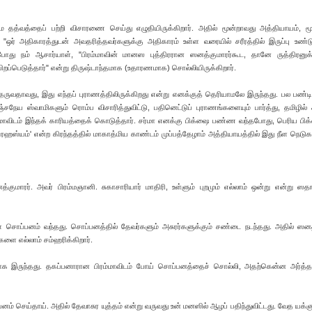
ாத்ம தத்வத்தைப் பற்றி விசாரணை செய்து எழுதியிருக்கிறார். அதில் மூன்றாவது அத்தியாயம், ம
். "ஒர் அதிகாரத்துடன் அவதரித்தவர்களுக்கு அதிகாரம் உள்ள வரையில் சரீரத்தில் இருப்பு உண்ட
ோது நம் ஆசார்யாள், "பிரம்மாவின் மானஸ புத்திரரான ஸனத்குமாரர்கூட, தானே ருத்திரனுக்
ிறப்பெடுத்தார்" என்று திருஷ்டாந்தமாக (உதாரணமாக) சொல்லியிருக்கிறார்.
தருவதாவது, இது எந்தப் புராணத்திலிருக்கிறது என்று எனக்குத் தெரியாமலே இருந்தது. பல பண்
ஞ்சநேய ஸ்வாமிகளும் ரொம்ப விசாரித்துவிட்டு, பதினெட்டுப் புராணங்களையும் பார்த்து, தமிழில் சு
்மாவிடம் இந்தக் காரியத்தைக் கொடுத்தார். சர்மா எனக்கு பிக்ஷை பண்ண வந்தபோது, பெரிய ப
ா ரஹஸ்யம்' என்ற கிரந்தத்தில் மாகாத்மிய காண்டம் முப்பத்தேழாம் அத்தியாயத்தில் இது நீள நெடுக
த்குமாரர். அவர் பிரம்மஞானி. சுகாசாரியார் மாதிரி, உள்ளும் புறமும் எல்லாம் ஒன்று என்று ஸத
நாள் சொப்பனம் வந்தது. சொப்பனத்தில் தேவர்களும் அசுரர்களுக்கும் சண்டை நடந்தது. அதில் ஸனத
களை எல்லாம் சம்ஹரிக்கிறார்.
மாக இருந்தது. தகப்பனாரான பிரம்மாவிடம் போய் சொப்பனத்தைச் சொல்லி, அதற்கென்ன அர்த்தம
யனம் செய்தாய். அதில் தேவாசுர யுத்தம் என்று வருவது உன் மனஸில் ஆழப் பதிந்துவிட்டது. வேத யக்