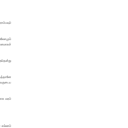
ொம்பவும்
லேசமும்
ானமாகச்
ிறதென்று
ாகத்தானே
இவருடைய
யாக வரம்
 எல்லாம்