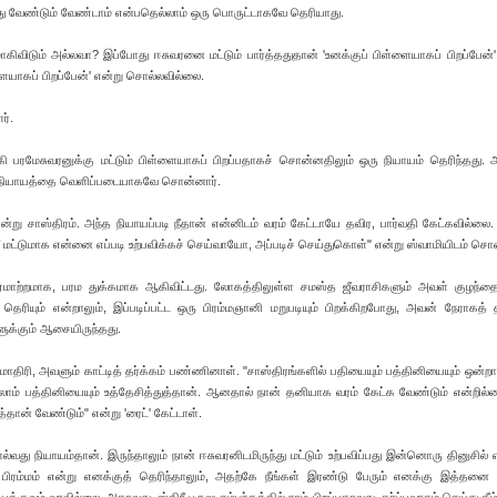
அது வேண்டும் வேண்டாம் என்பதெல்லாம் ஒரு பொருட்டாகவே தெரியாது.
விடும் அல்லவா? இப்போது ஈசுவரனை மட்டும் பார்த்ததுதான் 'உனக்குப் பிள்ளையாகப் பிறப்பேன்' 
்ளையாகப் பிறப்பேன்' என்று சொல்லவில்லை.
ர்.
்கி பரமேசுவரனுக்கு மட்டும் பிள்ளையாகப் பிறப்பதாகச் சொன்னதிலும் ஒரு நியாயம் தெரிந்தது. 
ந்த நியாயத்தை வெளிப்படையாகவே சொன்னார்.
ன்று சாஸ்திரம். அந்த நியாயப்படி நீதான் என்னிடம் வரம் கேட்டாயே தவிர, பார்வதி கேட்கவில்ல
நீ மட்டுமாக என்னை எப்படி உற்பவிக்கச் செய்வாயோ, அப்படிச் செய்துகொள்" என்று ஸ்வாமியிடம் சொன
ஏமாற்றமாக, பரம துக்கமாக ஆகிவிட்டது. லோகத்திலுள்ள சமஸ்த ஜீவராசிகளும் அவள் குழந்தை
ெரியும் என்றாலும், இப்படிப்பட்ட ஒரு பிரம்மஞானி மறுபடியும் பிறக்கிறபோது, அவன் நேராகத் 
ுக்கும் ஆசையிருந்தது.
ினமாதிரி, அவளும் காட்டித் தர்க்கம் பண்ணினாள். "சாஸ்திரங்களில் பதியையும் பத்தினியையும் ஒன்ற
ெல்லாம் பத்தினியையும் உத்தேசித்துத்தான். ஆனதால் நான் தனியாக வரம் கேட்க வேண்டும் என்றில்
தான் வேண்டும்" என்று 'ரைட்' கேட்டாள்.
்வது நியாயம்தான். இருந்தாலும் நான் ஈசுவரனிடமிருந்து மட்டும் உற்பவிப்பது இன்னொரு தினுசில் 
 பிரம்மம் என்று எனக்குத் தெரிந்தாலும், அதற்கே நீங்கள் இரண்டு பேரும் எனக்கு இத்தனை 'ட