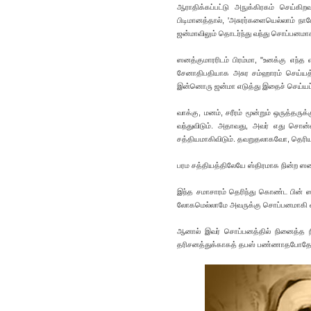
ஆராதிக்கப்பட்டு அநுக்கிரகம் செய்கி
பிடிமானத்தால், 'அசுரர்களையெல்லாம் நாம
ஜன்மாவிலும் தொடர்ந்து வந்து சொப்பனமாக
ஸனத்குமாரரிடம் பிரம்மா, "உனக்கு எந்
சேனாதிபதியாக அசுர சம்ஹாரம் செய்யத்தா
இன்னொரு ஜன்மா எடுத்து இதைச் செய்யப் 
வாக்கு, மனம், சரீரம் மூன்றும் ஒருத்தரு
வந்துவிடும். அதாவது, அவர் எது சொன
சத்தியமாகிவிடும். தவறுதலாகவோ, தெரிய
பரம சத்தியத்திலேயே ஸ்திரமாக நின்ற ஸன
இந்த சமாசாரம் தெரிந்து கொண்ட பின் ஸன
லோகமெல்லாமே அவருக்கு சொப்பனமாகி விட
ஆனால் இவர் சொப்பனத்தில் நினைத்த நி
தரிசனத்துக்காகத் தபஸ் பண்ணாதபோதே, அ