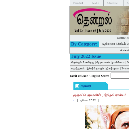
Thendral
Audio
Advertise
A
Current Is
By Category:
எழுத்தாளர்
|
சிறப்புப் 
சின்ன
July 2022 Issue
தென்றல் பேசுகிறது
|
நேர்காணல்
|
முன்னோடி
|
ம
எழுத்தாளர்
|
இளந்தென்றல்
|
நிகழ்வுகள்
|
Events
Tamil Unicode / English Search
அலமாரி
முருகப்பெருமானின் முற்பிறவி ரகசியம்
-
|
ஜூலை 2022
|