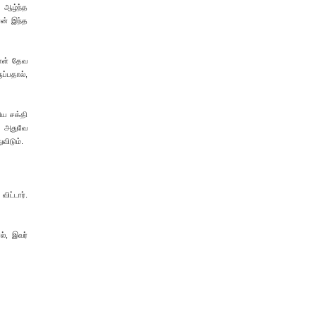
த ஆழ்ந்த
ான் இந்த
நாள் தேவ
ப்பதால்,
ிய சக்தி
் அதுவே
விடும்.
ிட்டார்.
ல், இவர்