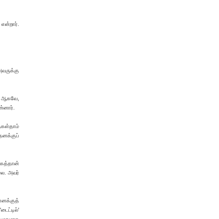
என்றார்.
அவருக்கு
ை. ஆகவே,
்னார்.
கள்தாம்
தனக்குப்
ாகத்தான்
லை. அவர்
எனக்குத்
ைட்டில்'