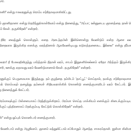
ார்.
னி!' என்று ஈசுவரனுக்கு ரொம்ப சந்தோஷமாகிவிட்டது.
ராவும் ஞானிதானா என்று தெரிந்துகொள்வோம் என்று நினைத்து, "அப்பா; உன்னுடைய ஞானத்தை நான் ர
 கேள். தருகிறேன்" என்றார்.
த்தை நீரே வைத்துக் கொள்ளும். எதை அடைந்தபின் இன்னொன்று வேண்டும் என்ற ஆசை லவ
்த நிறைவாக இருக்கிற எனக்கு வரத்தினால் ஆகவேண்டியது கடுகத்தனைகூட இல்லை" என்று தீர்ம
வரா! நீ பேசுவதிலிருந்து பார்த்தால் நீதான் வரம், சாபம் இதுகளிலெல்லாம் ஏதோ அர்த்தம் இருக்க
சரி, உனக்கு ஏதாவது வரம் வேண்டுமானால் கேள். தருகிறேன்" என்றார்.
க்குப் பெருமையாக இருந்தது. நம் குழந்தை நம்மிடம் 'தாட்பூட்' செய்தால், நமக்கு சந்தோஷம
 ரொம்பவும் தழைந்து தம்மைச் சிறியவராக்கிக் கொண்டு ஸனத்குமாரரிடம் வரம் கேட்டார். 
நினைத்துக் கேட்டார்.
ரம்மாவுக்குப் பிள்ளையாகப் பிறந்திருக்கிறாய். பிரம்மா செய்த பாக்கியம் எனக்கும் கிடைக்கும்படி
ப் புத்திரனாகப் பிறக்கும்படி கேட்டுக் கொள்கிறேன்" என்றார்.
்" என்று ஒப்புக் கொண்டார் ஸனத்குமாரர்.
வேண்டாம் என்று அழுவோம். ஞானம் வந்துவிட்டால் எப்போதும் ஆனந்த சாகரம்தான். ஜன்மா கின்மா