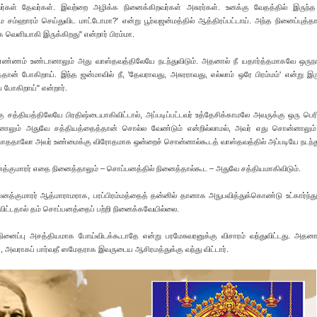
றவர்கள் தேவர்கள். இவற்றை அழிக்க நினைக்கிறவர்கள் அசுரர்கள். உனக்கு வேதத்தில் இருந்
ே சம்ஹாரம் செய்துவிட மாட்டோமா?' என்று பூர்வஜன்மத்தில் ஆத்திரப்பட்டாய். அந்த நினைப்புத்த
 வெளியாகி இருக்கிறது" என்றார் பிரம்மா.
த எண்ணம் உண்டானாலும் அது வாஸ்தவத்திலேயே நடந்துவிடும். அதனால் நீ யதார்த்தமாகவே ஒரு
ன் போகிறாய். இந்த ஜன்மாவில் நீ, 'தேவராவது, அசுரராவது, எல்லாம் ஒரே பிரம்மம்' என்று இரு
போகிறாய்" என்றார்.
க்கு சத்தியத்திலேயே பிரதிஷ்டையாகிவிட்டால், அப்படிப்பட்டவர் உத்தேசிக்காமலே அவருக்கு ஒரு பெர
்னாலும் அதுவே சத்தியத்தைத்தான் சொல்ல வேண்டும் என்றில்லாமல், அவர் எது சொன்னாலும
ாததாலோ அவர் உண்மைக்கு விரோதமாக ஒன்றைச் சொன்னால்கூடத் வாஸ்தவத்தில் அப்படியே நடந்து
த்குமாரர் எதை நினைத்தாலும் – சொப்பனத்தில் நினைத்தால்கூட – அதுவே சத்தியமாகிவிடும்.
த்குமாரர் ஆத்மாராமராக, பரப்பிரம்மத்தைத் தன்னில் தானாக அநுபவித்துக்கொண்டு உட்கார்ந்து வ
்டதால் தம் சொப்பனத்தைப் பற்றி நினைக்கவேயில்லை.
னைப்பு அசத்தியமாக போய்விடக்கூடாதே என்று பரமேசுவரனுக்கு விசாரம் வந்துவிட்டது. அதனா
வராகப் பார்வதீ ஸமேதராக இவருடைய ஆசிரமத்துக்கு வந்து விட்டார்.