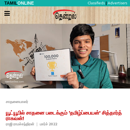
Classifieds
Advertisers
TAMIL
ONLINE
|
சாதனையாளர்
யூட்யூபில் சாதனை படைக்கும் 'தமிழ்ப்பையன்' சித்தார்த்
ராகவன்!
ராஜி ராமச்சந்திரன்
|
மார்ச் 2022