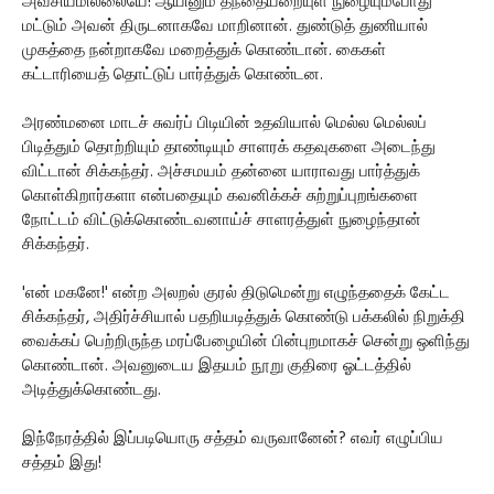
அவசியமில்லையே! ஆயினும் தந்தையறையுள் நுழையும்போது
மட்டும் அவன் திருடனாகவே மாறினான். துண்டுத் துணியால்
முகத்தை நன்றாகவே மறைத்துக் கொண்டான். கைகள்
கட்டாரியைத் தொட்டுப் பார்த்துக் கொண்டன.
அரண்மனை மாடச் சுவர்ப் பிடியின் உதவியால் மெல்ல மெல்லப்
பிடித்தும் தொற்றியும் தாண்டியும் சாளரக் கதவுகளை அடைந்து
விட்டான் சிக்கந்தர். அச்சமயம் தன்னை யாராவது பார்த்துக்
கொள்கிறார்களா என்பதையும் கவனிக்கச் சுற்றுப்புறங்களை
நோட்டம் விட்டுக்கொண்டவனாய்ச் சாளரத்துள் நுழைந்தான்
சிக்கந்தர்.
'என் மகனே!' என்ற அலறல் குரல் திடுமென்று எழுந்ததைக் கேட்ட
சிக்கந்தர், அதிர்ச்சியால் பதறியடித்துக் கொண்டு பக்கலில் நிறுக்தி
வைக்கப் பெற்றிருந்த மரப்பேழையின் பின்புறமாகச் சென்று ஒளிந்து
கொண்டான். அவனுடைய இதயம் நூறு குதிரை ஓட்டத்தில்
அடித்துக்கொண்டது.
இந்நேரத்தில் இப்படியொரு சத்தம் வருவானேன்? எவர் எழுப்பிய
சத்தம் இது!