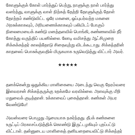
கோளுக்குக் கோள் பார்த்துப் பெற்று, நாளுக்கு நாள் பார்த்து
வளர்த்து, வாளுக்கு வாள் நிற்கத் தேற்றி தோளுக்குத் தோள்
தோற்றம் கண்டுவிட்ட ஒரே மகனை, ஒப்புயர்வற்ற மகனை
அரசுக்காகவும், அரியணைக்காகவும் பலியிடப் போகும்
நிலைமையைக் கண்டு மனத்தளவில் பொங்கி, கண்ணளவில் நீர்
கோத்து வருந்திப் பயனில்லை. லோடி வமிசத்து ஆட்சிமுறை
சிக்கக்கந்தர் காலத்தோடு சிதைவுற்று விடக்கூடாது. சிக்கந்தரின்
காதலைப் பொசுக்குவதில் மிருகமாக உருவெடுத்து விட்டார் அவர்.
★★★★★
தனக்கென்று ஒதுக்கிய மாளிகையை அடைந்து வெகு நேரம்வரை
இளவரசன் சிக்கந்தருக்கு உறக்கமே வரவில்லை. அளவுக்கு மீறி
மதுவைக் குடித்தான். உக்காவைப் புகைத்தான். கண்கள் அயர
வேண்டுமே!
அவன்வரை பொழுது ஆமையாக நகர்ந்தது. தீபக் கண்களை
உருட்டிப் பிரகாசப்படுத்திக் கொண்டு இருட்டழகியும் புறப்பட்டு
விட்டாள். தன்னுடைய மாளிகைத் தனியறையைவிட்டு சிக்கந்தர்