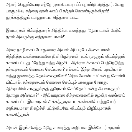
அரசர் பெலுல்லோடி சற்றே முனகியவராய்ப் புரண்டு படுத்தார். வேறு
யாருமல்ல; தந்தை தான் வாய் பிதற்றல் கொண்டிருக்கிறார்!
தூக்கத்திலும் மகனுடைய சிந்தனையா....
இளவரசன் சிக்கந்தரைச் சிந்திக்க வைத்தது. 'ஆகா மகன் பேரில்
தான் அவருக்கு எத்தனை பாசம்!'
அரை நாழிகைப் போதுவரை அவன் அப்படியே அசையாமல்
சிந்தித்த வண்ணமாகவே நின்றிருந்தான். உடல் முழுதும் வியர்த்துக்
காணப்பட்டது. "நேற்று வந்த அழகி - ஆக்ராவுக்காகப் பெற்றெடுத்த
தந்தையைக் கொலை செய்வதா? எல்லாம் இந்த அரசுப் பதவியால்
வந்து முளைத்த தொல்லைதானே? 'அரசு வேண்டாம்' என்று சொல்லி
விட்டால், தந்தையைக் கொலை செய்யும் பாவமும நேராது;
ஆக்ராவின் காதலுக்குத் துரோகம் செய்தோம் என்ற அபவாதமும்
நேராது அல்லவா?" - இவ்வாறான சிந்தனைகளில் சுழன்ற வண்ணம்
காணப்பட்ட இளவரசன் சிக்கந்தருடைய கண்களில் மற்றுமோர்
அதிசயமான நிகழ்ச்சி பட்டுவிடவே, வியப்பும் விழிப்புமாகக்
கவனித்தான்.
அவன் இறங்கிவந்த அதே சாளரத்து வழியாக இன்னோர் உருவம்