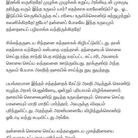
இறங்கி வருகிறதே! முழுக்க முழுக்கக் கறுப்பு அங்கியுடன் முகமூடி
தரித்து வரும் இந்த உருவம் யார்? எதற்காக வரவேண்டும்? ஓ... ஓ...
இடுப்பில் செருகியிருந்த கட்டாரியை உருவிக்கொண்டு சுற்றுமுற்றும்
கவனிக்கிறதே! ஐயோ! தன்னைப் போலவே இந்த உருவமும்
தந்தையைப் பழிவாங்க வந்திருக்கிறதே!
சிக்கந்தருடைய சிந்தனை கந்தலாகக் கிழிபட்டுவிட்டது. தான்
எதற்காக வந்தோம் என்பதை மறந்தான். தந்தையைக் கொலை
செய்து ரத்த சாந்தி பெற எடுத்து வரப்பட்ட கட்டாரி, அவரைக்
கொலை செய்ய வந்தவனை ஊடுருவியது. தாக்குண்டு அந்த
உருவம் பேயாக அலறித் தரையில் சாய்ந்து துடி துடித்தது.
பயங்கரமான இந்தச் சத்தத்தைக் கேட்டு அலறி அடித்துக் கொண்டு
எழுந்த அரசர் பெலுல்லோடி, ஒன்றும் புரியாமல் விழிக்கலானார்.
தரையில் கொலையுண்டு துடித்த உருவத்தையும். கொலை செய்த
மகனையும் மாறி மாறிப் பார்த்தார். அவருக்கு விஷயம்
புரிந்துவிட்டது. அதற்குள் அரண்மனையே விழித்துக்கொண்டு
ஓடோடி வந்து கூடிவிட்டது அங்கே.
தன்னைக் கொலை செய்ய வந்தவனுடைய முகத்திரையை