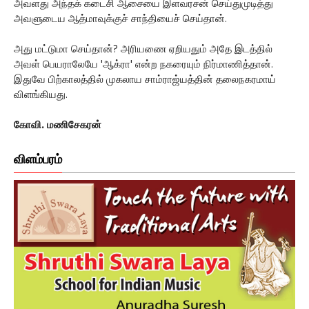
அவளது அந்தக் கடைசி ஆசையை இளவரசன் செய்துமுடித்து
அவளுடைய ஆத்மாவுக்குச் சாந்தியைச் செய்தான்.
அது மட்டுமா செய்தான்? அரியணை ஏறியதும் அதே இடத்தில்
அவள் பெயராலேயே 'ஆக்ரா' என்ற நகரையும் நிர்மாணித்தான்.
இதுவே பிற்காலத்தில் முகலாய சாம்ராஜ்யத்தின் தலைநகரமாய்
விளங்கியது.
கோவி. மணிசேகரன்
விளம்பரம்