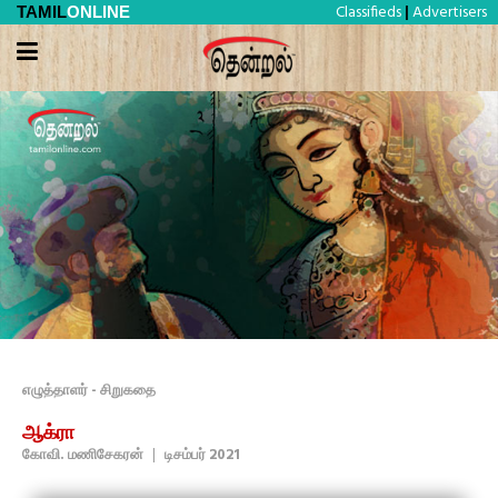
Classifieds
Advertisers
TAMIL
ONLINE
|
எழுத்தாளர் - சிறுகதை
ஆக்ரா
கோவி. மணிசேகரன்
|
டிசம்பர் 2021