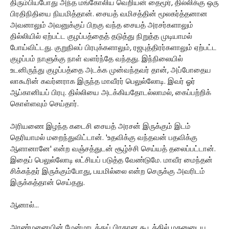
திரும்பியபோது அந்த மங்கோலிய வெறியன் தைமூர், தில்லிக்கு ஒரு
பிரதிநிதியை நியமித்தான். சையத் வமிசத்தின் மூலகர்த்தனான
அவனாலும் அவனுக்குப் பிறகு வந்த சையத் அரசர்களாலும்
தில்லியில் ஏற்பட்ட குழப்பத்தைத் தடுத்து நிறுத்த முடியாமல்
போய்விட்டது. குறுநிலப் பிரபுக்களாலும், ரஜபுத்திரர்களாலும் ஏற்பட்ட
குழப்பம் நாளுக்கு நாள் வளர்ந்தே வந்தது. இந்நிலையில்
உடனிருந்து குழப்பத்தை அடக்க முன்வந்தவர் தான், அப்போதைய
லாகூரின் கவர்னராக இருந்த மாவீரர் பெலுல்லோடி. இவர் ஓர்
ஆப்கானியப் பிரபு. தில்லியை அடக்கியதோடல்லாமல், கைப்பற்றிக்
கொள்ளவும் செய்தார்.
அரியணை இழந்த கடைசி சையத் அரசன் இருக்கும் இடம்
தெரியாமல் மறைந்துவிட்டான். 'உதவிக்கு வந்தவன் பதவிக்கு
ஆளானானே' என்ற வஞ்சத்துடன் சூழ்ச்சி செய்யத் தலைப்பட்டான்.
இதைப் பெலுல்லோடி லட்சியப் படுத்த வேண்டுமே. மாவீர மைந்தன்
சிக்கந்தர் இருக்கும்போது, பயமில்லை என்ற செருக்கு அவரிடம்
இருக்கத்தான் செய்தது.
ஆனால்...
அரண்மனையின் மேன்மாடத்துப் பிரதான கூடத்தில் மகனுடைய