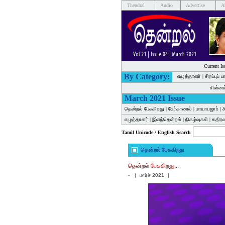
Thendral
Audio
Advertise
A
Current Is
By Category:
எழுத்தாளர்
|
சிறப்புப் 
சின்ன
March 2021 Issue
தென்றல் பேசுகிறது
|
நேர்காணல்
|
மாயாபஜார்
|
ச
எழுத்தாளர்
|
இளந்தென்றல்
|
நிகழ்வுகள்
|
கதிர
Tamil Unicode / English Search
தென்றல் பேசுகிறது
தென்றல் பேசுகிறது...
-
|
மார்ச் 2021
|