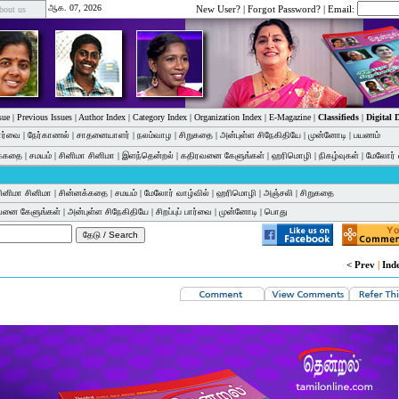
ஆக. 07, 2026
New User?
|
Forgot Password?
| Email:
bout us
sue
|
Previous Issues
|
Author Index
|
Category Index
|
Organization Index
|
E-Magazine
|
Classifieds
|
Digital
பார்வை
|
நேர்காணல்
|
சாதனையாளர்
|
நலம்வாழ
|
சிறுகதை
|
அன்புள்ள சிநேகிதியே
|
முன்னோடி
|
பயணம்
க்கதை
|
சமயம்
|
சினிமா சினிமா
|
இளந்தென்றல்
|
கதிரவனை கேளுங்கள்
|
ஹரிமொழி
|
நிகழ்வுகள்
|
மேலோர் 
ினிமா சினிமா
|
சின்னக்கதை
|
சமயம்
|
மேலோர் வாழ்வில்
|
ஹரிமொழி
|
அஞ்சலி
|
சிறுகதை
வனை கேளுங்கள்
|
அன்புள்ள சிநேகிதியே
|
சிறப்புப் பார்வை
|
முன்னோடி
|
பொது
< Prev
|
Ind