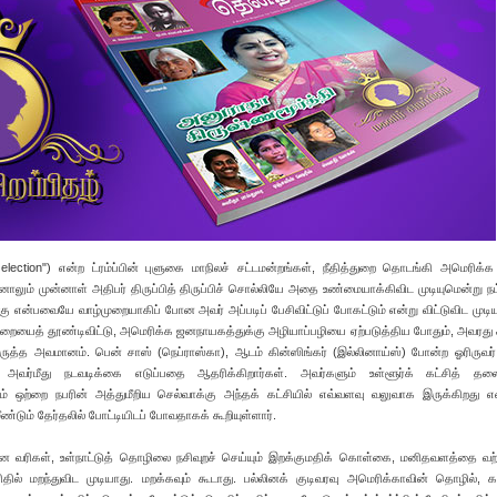
n election") என்ற ட்ரம்ப்பின் புளுகை மாநிலச் சட்டமன்றங்கள், நீதித்துறை தொடங்கி அமெரிக்க 
ும் முன்னாள் அதிபர் திருப்பித் திருப்பிச் சொல்லியே அதை உண்மையாக்கிவிட முடியுமென்று நம்ப
ுளுகு என்பவையே வாழ்முறையாகிப் போன அவர் அப்படிப் பேசிவிட்டுப் போகட்டும் என்று விட்டுவிட முடி
்முறையைத் தூண்டிவிட்டு, அமெரிக்க ஜனநாயகத்துக்கு அழியாப்பழியை ஏற்படுத்திய போதும், அவரது க
பெருத்த அவமானம். பென் சாஸ் (நெப்ராஸ்கா), ஆடம் கின்ஸிங்கர் (இல்லினாய்ஸ்) போன்ற ஓரிருவர்
ள், அவர்மீது நடவடிக்கை எடுப்பதை ஆதரிக்கிறார்கள். அவர்களும் உள்ளூர்க் கட்சித் தல
ன்னும் ஒற்றை நபரின் அத்துமீறிய செல்வாக்கு அந்தக் கட்சியில் எவ்வளவு வலுவாக இருக்கிறது 
மீண்டும் தேர்தலில் போட்டியிடப் போவதாகக் கூறியுள்ளார்.
 வரிகள், உள்நாட்டுத் தொழிலை நசிவுறச் செய்யும் இறக்குமதிக் கொள்கை, மனிதவளத்தை வற்ற
ல் மறந்துவிட முடியாது. மறக்கவும் கூடாது. பல்லினக் குடிவரவு அமெரிக்காவின் தொழில், க