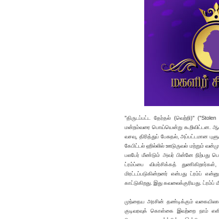
"திருடப்பட்ட தேர்தல் (வெற்றி)" ("Stole
மன்றம்வரை பொய்யென்று கூறிவிட்டன. ஆனால
வசவு, திரித்துப் பேசுதல், அப்பட்டமான ப
கேபிட்டல் ஹில்லில் ஊடுருவல் மற்றும் வன
பலபேர் மீண்டும் அவர் பின்னே நிற்பது 
ட்ரம்ப்பை விமர்சிக்கத் துணிகிறார்க
மிரட்டப்படுகின்றனர் என்பது ட்ரம்ப் எ
காட்டுகிறது. இது கவலைக்குரியது. ட்ரம்ப் 
முந்தைய அரசின் தண்டிக்கும் வகையிலான
குடிவரவுக் கொள்கை இவற்றை நாம் எளிதி