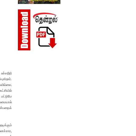
உச்சநீதி
ுகிறார்.
யவில்லை.
ட்சியில்
 மட்டுமே
ைமையால்
என்பதைக்
டிக்கும்
லாச்சார,