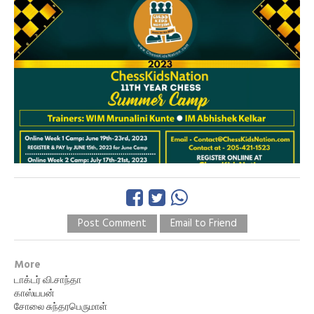
Post Comment
Email to Friend
More
டாக்டர் வி.சாந்தா
காஸ்யபன்
சோலை சுந்தரபெருமாள்