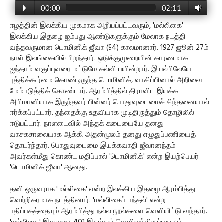
00:00
02:11
ஈழத்தின் இலக்கிய முகமாக அறியப்பட்டவரும், 'மல்லிகை'
இலக்கிய இதழை ஐம்பது ஆண்டுகளுக்கும் மேலாக நடத்தி
வந்தவருமான டொமினிக் ஜீவா (94) காலமானார். 1927 ஜூன் 27ம்
நாள் இலங்கையில் பிறந்தார். ஒடுக்குமுறையின் காரணமாக
ஐந்தாம் வகுப்புவரை மட்டுமே கல்வி பயின்றார். இயல்பிலேயே
புத்திக்கூர்மை கொண்டிருந்த டொமினிக், வாசிப்பினால் அறிவை
மேம்படுத்திக் கொண்டார். ஆரம்பித்தில் திராவிட இயக்க
அபிமானியாக இருந்தவர் பின்னர் பொதுவுடைமைச் சிந்தனையால்
ஈர்க்கப்பட்டார். தந்தைக்கு உதவியாக முடிதிருத்தும் தொழிலில்
ஈடுபட்டார். நாளடைவில் அந்தக் கடையையே தனது
வாசகசாலையாக ஆக்கி அதன்மூலம் தனது எழுதுப்பணியைத்
தொடர்ந்தார். பொதுவுடைமை இயக்கவாதி ஜீவானந்தம்
அவர்கள்மீது கொண்ட மதிப்பால் 'டொமினிக்' என்ற இயற்பெயர்
'டொமினிக் ஜீவா' ஆனது.
தனி ஒருவராக 'மல்லிகை' என்ற இலக்கிய இதழை ஆரம்பித்து
வெற்றிகரமாக நடத்தினார். 'மல்லிகைப் பந்தல்' என்ற
பதிப்பகத்தையும் ஆரம்பித்து நல்ல நூல்களை வெளியிட்டு வந்தார்.