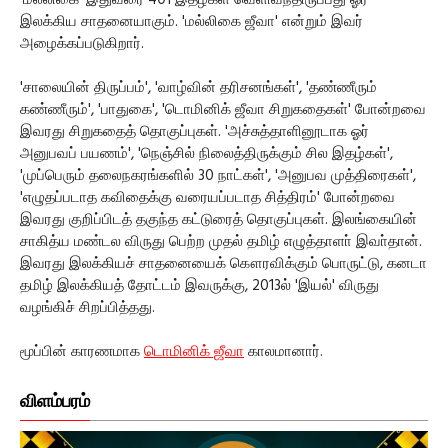
'மல்லிகை' இதுவரை 401 இதழ்கள் வெளிவந்திருப்பது ஓர்
இலக்கிய சாதனையாகும். 'மல்லிகை ஜீவா' என்றும் இவர்
அழைக்கப்படுகிறார்.
'சாலையின் திருப்பம்', 'வாழ்வின் தரிசனங்கள்', 'தண்ணீரும்
கண்ணீரும்', 'பாதுகை', 'டொமினிக் ஜீவா சிறுகதைகள்' போன்றவை
இவரது சிறுகதைத் தொகுப்புகள். 'அச்சுத்தாளினூடாக ஓர்
அனுபவப் பயணம்', 'நெஞ்சில் நிலைத்திருக்கும் சில இதழ்கள்',
'முப்பெரும் தலைநகரங்களில் 30 நாட்கள்', 'அனுபவ முத்திரைகள்',
'எழுதப்படாத கவிதைக்கு வரையப்படாத சித்திரம்' போன்றவை
இவரது குறிப்பிடத் தகுந்த கட்டுரைத் தொகுப்புகள். இலங்கையின்
சாகித்ய மண்டல விருது பெற்ற முதல் தமிழ் எழுத்தாளா் இவா்தான்.
இவரது இலக்கியச் சாதனையைக் கௌரவிக்கும் பொருட்டு, கனடா
தமிழ் இலக்கியத் தோட்டம் இவருக்கு, 2013ல் 'இயல்' விருது
வழங்கிச் சிறப்பித்தது.
மூப்பின் காரணமாக
டொமினிக் ஜீவா
காலமானார்.
விளம்பரம்