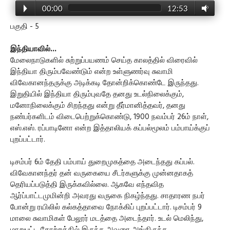
00:00
12:53
பகுதி - 5
இந்தியாவில்...
மேலைநாடுகளில் சுற்றுப்பயணம் செய்த காலத்தில் விரைவில்
இந்தியா திரும்பவேண்டும் என்ற உள்ளுணர்வு சுவாமி
விவேகானந்தருக்கு அடிக்கடி தோன்றிக்கொண்டே இருந்தது.
இறுதியில் இந்தியா திரும்புவதே தனது உடல்நிலைக்கும்,
மனோநிலைக்கும் சிறந்தது என்று தீர்மானித்தவர், தனது
நண்பர்களிடம் விடைபெற்றுக்கொண்டு, 1900 நவம்பர் 26ம் நாள்,
எஸ்.எஸ். ரப்பாடினோ என்ற இத்தாலியக் கப்பல்மூலம் பம்பாய்க்குப்
புறப்பட்டார்.
டிசம்பர் 6ம் தேதி பம்பாய் துறைமுகத்தை அடைந்தது கப்பல்.
விவேகானந்தர் தன் வருகையை சீடர்களுக்கு முன்னதாகத்
தெரியப்படுத்தி இருக்கவில்லை. ஆகவே எந்தவித
ஆர்ப்பாட்டமுமின்றி அவரது வருகை நிகழ்ந்தது. சாதாரண நபர்
போன்று ரயிலில் கல்கத்தாவை நோக்கிப் புறப்பட்டார். டிசம்பர் 9
மாலை சுவாமிகள் பேலூர் மடத்தை அடைந்தார். உடல் மெலிந்து,