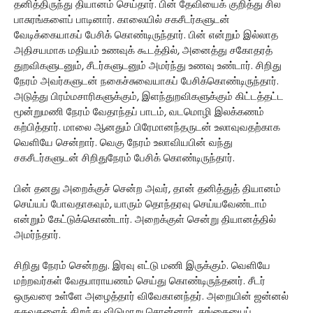
தனித்திருந்து தியானம் செய்தார். பின் தேவியைக் குறித்து சில
பாசுரங்களைப் பாடினார். காலையில் சகசீடர்களுடன்
வேடிக்கையாகப் பேசிக் கொண்டிருந்தார். பின் என்றும் இல்லாத
அதிசயமாக மதியம் உணவுக் கூடத்தில், அனைத்து சகோதரத்
துறவிகளுடனும், சீடர்களுடனும் அமர்ந்து உணவு உண்டார். சிறிது
நேரம் அவர்களுடன் நகைச்சுவையாகப் பேசிக்கொண்டிருந்தார்.
அடுத்து பிரம்மசாரிகளுக்கும், இளந்துறவிகளுக்கும் கிட்டத்தட்ட
மூன்றுமணி நேரம் வேதாந்தப் பாடம், வடமொழி இலக்கணம்
கற்பித்தார். மாலை ஆனதும் பிரேமானந்தருடன் உலாவுவதற்காக
வெளியே சென்றார். வெகு நேரம் உலாவியபின் வந்து
சகசீடர்களுடன் சிறிதுநேரம் பேசிக் கொண்டிருந்தார்.
பின் தனது அறைக்குச் சென்ற அவர், தான் தனித்துத் தியானம்
செய்யப் போவதாகவும், யாரும் தொந்தரவு செய்யவேண்டாம்
என்றும் கேட்டுக்கொண்டார். அறைக்குள் சென்று தியானத்தில்
அமர்ந்தார்.
சிறிது நேரம் சென்றது. இரவு எட்டு மணி இருக்கும். வெளியே
மற்றவர்கள் வேதபாராயணம் செய்து கொண்டிருந்தனர். சீடர்
ஒருவரை உள்ளே அழைத்தார் விவேகானந்தர். அறையின் ஜன்னல்
கதவுகளைத் திறந்து விடுமாறு சொன்னார். கங்கையைப்