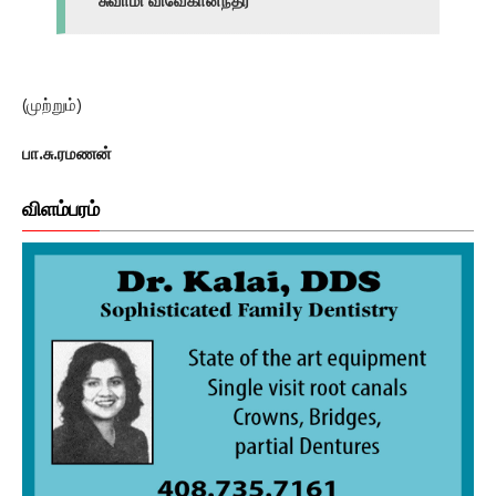
சுவாமி விவேகானந்தர்
(முற்றும்)
பா.சு.ரமணன்
விளம்பரம்