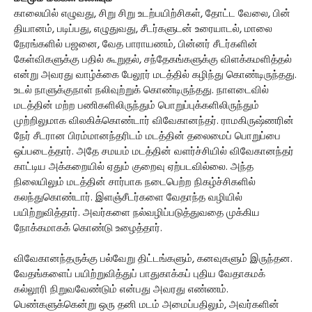
காலையில் எழுவது, சிறு சிறு உடற்பயிற்சிகள், தோட்ட வேலை, பின்
தியானம், படிப்பது, எழுதுவது, சீடர்களுடன் உரையாடல், மாலை
நேரங்களில் பஜனை, வேத பாராயணம், பின்னர் சீடர்களின்
கேள்விகளுக்கு பதில் கூறுதல், சந்தேகங்களுக்கு விளக்கமளித்தல்
என்று அவரது வாழ்க்கை பேலூர் மடத்தில் கழிந்து கொண்டிருந்தது.
உடல் நாளுக்குநாள் நலிவுற்றுக் கொண்டிருந்தது. நாளடைவில்
மடத்தின் மற்ற பணிகளிலிருந்தும் பொறுப்புக்களிலிருந்தும்
முற்றிலுமாக விலகிக்கொண்டார் விவேகானந்தர். ராமகிருஷ்ணரின்
நேர் சீடரான பிரம்மானந்தரிடம் மடத்தின் தலைமைப் பொறுப்பை
ஒப்படைத்தார். அதே சமயம் மடத்தின் வளர்ச்சியில் விவேகானந்தர்
காட்டிய அக்கறையில் ஏதும் குறைவு ஏற்படவில்லை. அந்த
நிலையிலும் மடத்தின் சார்பாக நடைபெற்ற நிகழ்ச்சிகளில்
கலந்துகொண்டார். இளஞ்சீடர்களை வேதாந்த வழியில்
பயிற்றுவித்தார். அவர்களை நல்வழிப்படுத்துவதை முக்கிய
நோக்கமாகக் கொண்டு உழைத்தார்.
விவேகானந்தருக்கு பல்வேறு திட்டங்களும், கனவுகளும் இருந்தன.
வேதங்களைப் பயிற்றுவித்துப் பாதுகாக்கப் புதிய வேதாகமக்
கல்லூரி நிறுவவேண்டும் என்பது அவரது எண்ணம்.
பெண்களுக்கென்று ஒரு தனி மடம் அமைப்பதிலும், அவர்களின்