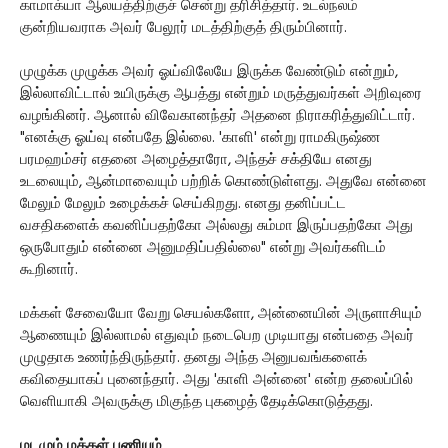
காமாக்யா ஆலயத்திற்குச் சென்று தரிசித்தார். உடல்நலம்
குன்றியவராக அவர் பேலூர் மடத்திற்குத் திரும்பினார்.
முழுக்க முழுக்க அவர் ஓய்விலேயே இருக்க வேண்டும் என்றும்,
இல்லாவிட்டால் உயிருக்கு ஆபத்து என்றும் மருத்துவர்கள் அறிவுரை
வழங்கினர். ஆனால் விவேகானந்தர் அதனை நிராகரித்துவிட்டார்.
"எனக்கு ஓய்வு என்பதே இல்லை. 'காளி' என்று ராமகிருஷ்ண
பரமஹம்சர் எதனை அழைத்தாரோ, அந்தச் சக்தியே எனது
உடலையும், ஆன்மாவையும் பற்றிக் கொண்டுள்ளது. அதுவே என்னை
மேலும் மேலும் உழைக்கச் செய்கிறது. எனது தனிப்பட்ட
வசதிகளைக் கவனிப்பதற்கோ அல்லது சும்மா இருப்பதற்கோ அது
ஒருபோதும் என்னை அனுமதிப்பதில்லை" என்று அவர்களிடம்
கூறினார்.
மக்கள் சேவையோ வேறு செயல்களோ, அன்னையின் அருளாசியும்
ஆணையும் இல்லாமல் எதுவும் நடைபெற முடியாது என்பதை அவர்
முழுதாக உணர்ந்திருந்தார். தனது அந்த அனுபவங்களைக்
கவிதையாகப் புனைந்தார். அது 'காளி அன்னை' என்ற தலைப்பில்
வெளியாகி அவருக்கு மிகுந்த புகழைத் தேடிக்கொடுத்தது.
மடமும் மக்கள் பணியும்