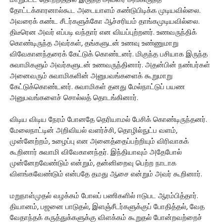
மாறுபட்ட தோற்றத்தில் இருந்த அவரை அங்கிருந்த
தோட்டக்காரனால்கூட அடையாளம் கண்டுபிடிக்க முடியவில்லை.
அவரைக் கண்ட சீடர்களுக்கோ ஆச்சரியம் தாங்கமுடியவில்லை.
திடீரென அவர் எப்படி வந்தார் என வியப்புற்றனர். உணவருந்திக்
கொண்டிருந்த அவர்கள், தங்களுடன் உணவு உண்ணுமாறு
விவேகானந்தரைக் கேட்டுக் கொண்டனர். மிகுந்த பசியாக இருந்த
சுவாமிகளும் அவர்களுடன் உணவருந்தினார். அதன்பின் நண்பர்கள்
அனைவரும் சுவாமிகளின் அனுபவங்களைக் கூறுமாறு
கேட்டுக்கொண்டனர். சுவாமிகள் தனது மேல்நாட்டுப் பயண
அனுபவங்களைச் சொல்லத் தொடங்கினார்.
விடிய விடிய நேரம் போனதே தெரியாமல் பேசிக் கொண்டிருந்தனர்.
மேலைநாட்டின் அறிவியல் வளர்ச்சி, தொழில்நுட்ப வளம்,
முன்னேற்றம், உழைப்பு என அனைத்தைப்பற்றியும் விரிவாகக்
கூறினார் சுவாமி விவேகானந்தர். இந்தியாவும் அதேபோல்
முன்னேறவேண்டும் என்றும், தன்னிறைவு பெற்ற நாடாக
விளங்கவேண்டும் என்பதே தமது ஆசை என்றும் அவர் கூறினார்.
மறுநாள்முதல் வழக்கம் போலப் பணிகளில் ஈடுபட ஆரம்பித்தார்.
தியானம், பஜனை பாடுதல், இளஞ்சீடர்களுக்குப் போதித்தல், வேத
வேதாந்தக் கருத்துக்களுக்கு விளக்கம் கூறுதல் போன்றவற்றைச்