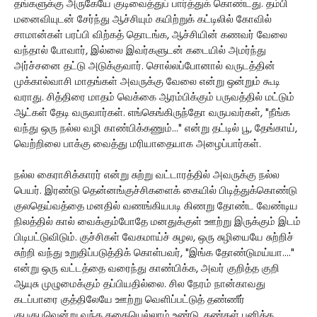
தங்களுக்கு அருகேயே குடிவைத்துப் பார்த்துக் கொண்டது. தம்பி
மனைவியுடன் சேர்ந்து ஆச்சியும் கயிற்றுக் கட்டிலில் கோவில்
சாமான்கள் பரப்பி விற்கத் தொடங்க, ஆச்சியின் கணவர் வேலை
வந்தால் போவார், இல்லை இவர்களுடன் கடையில் அமர்ந்து
அர்ச்சனை தட்டு அடுக்குவார். சொல்லப்போனால் வருடத்தின்
முக்கால்வாசி மாதங்கள் அவருக்கு வேலை என்று ஒன்றும் கூடி
வராது. சித்திரை மாதம் வெக்கை ஆரம்பிக்கும் பருவத்தில் மட்டும்
ஆட்கள் தேடி வருவார்கள். எங்கெங்கிருந்தோ வருபவர்கள், "நீங்க
வந்து ஒரு நல்ல வழி காண்பிக்கணும்..." என்று தட்டில் பூ, தேங்காய்,
வெற்றிலை பாக்கு வைத்து மரியாதையாக அழைப்பார்கள்.
நல்ல கைராசிக்காரர் என்று சுற்று வட்டாரத்தில் அவருக்கு நல்ல
பெயர். இரண்டு தென்னங்குச்சிகளைக் கையில் பிடித்துக்கொண்டு
குலதெய்வத்தை மனதில் வணங்கியபடி கிணறு தோண்ட வேண்டிய
நிலத்தில் கால் வைக்கும்போதே மனதுக்குள் ஊற்று இருக்கும் இடம்
பிடிபட்டுவிடும். குச்சிகள் வேகமாய்ச் சுழல, ஒரு சுழியையே சுற்றிச்
சுற்றி வந்து உறுதிப்படுத்திக் கொள்பவர், "இங்க தோண்டுமய்யா...."
என்று ஒரு வட்டத்தை வரைந்து காண்பிக்க, அவர் குறித்த குறி
ஆயுசு முழுமைக்கும் தப்பியதில்லை. சில நேரம் நான்காவது
கடப்பாரை குத்திலேயே ஊற்று வெளிப்பட்டுத் தண்ணீர்
குபுகுபுவென்று வந்த கதையெல்லாம் உண்டு. கண்கள் பனிக்க