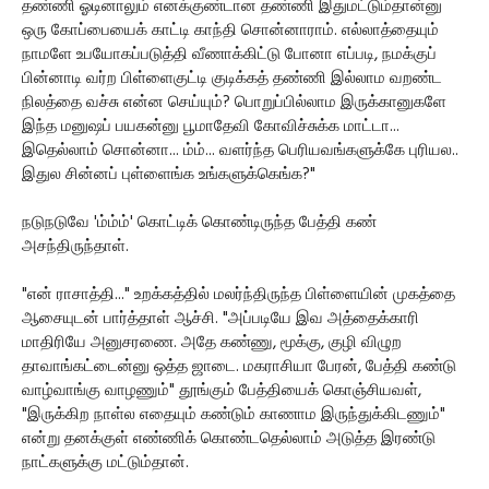
தண்ணி ஓடினாலும் எனக்குண்டான தண்ணி இதுமட்டும்தான்னு
ஒரு கோப்பையைக் காட்டி காந்தி சொன்னாராம். எல்லாத்தையும்
நாமளே உபயோகப்படுத்தி வீணாக்கிட்டு போனா எப்படி, நமக்குப்
பின்னாடி வர்ற பிள்ளைகுட்டி குடிக்கத் தண்ணி இல்லாம வறண்ட
நிலத்தை வச்சு என்ன செய்யும்? பொறுப்பில்லாம இருக்கானுகளே
இந்த மனுஷப் பயகன்னு பூமாதேவி கோவிச்சுக்க மாட்டா...
இதெல்லாம் சொன்னா... ம்ம்... வளர்ந்த பெரியவங்களுக்கே புரியல..
இதுல சின்னப் புள்ளைங்க உங்களுக்கெங்க?"
நடுநடுவே 'ம்ம்ம்' கொட்டிக் கொண்டிருந்த பேத்தி கண்
அசந்திருந்தாள்.
"என் ராசாத்தி..." உறக்கத்தில் மலர்ந்திருந்த பிள்ளையின் முகத்தை
ஆசையுடன் பார்த்தாள் ஆச்சி. "அப்படியே இவ அத்தைக்காரி
மாதிரியே அனுசரணை. அதே கண்ணு, மூக்கு, குழி விழுற
தாவாங்கட்டைன்னு ஒத்த ஜாடை. மகராசியா பேரன், பேத்தி கண்டு
வாழ்வாங்கு வாழணும்" தூங்கும் பேத்தியைக் கொஞ்சியவள்,
"இருக்கிற நாள்ல எதையும் கண்டும் காணாம இருந்துக்கிடணும்"
என்று தனக்குள் எண்ணிக் கொண்டதெல்லாம் அடுத்த இரண்டு
நாட்களுக்கு மட்டும்தான்.