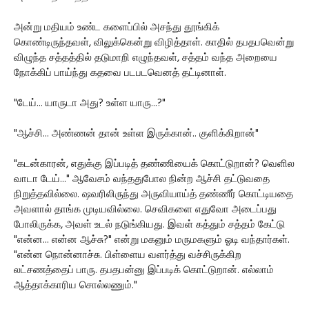
அன்று மதியம் உண்ட களைப்பில் அசந்து தூங்கிக்
கொண்டிருந்தவள், விலுக்கென்று விழித்தாள். காதில் தபதபவென்று
விழுந்த சத்தத்தில் தடுமாறி எழுந்தவள், சத்தம் வந்த அறையை
நோக்கிப் பாய்ந்து கதவை படபடவெனத் தட்டினாள்.
"டேய்... யாருடா அது? உள்ள யாரு...?"
"ஆச்சி... அண்ணன் தான் உள்ள இருக்கான்.. குளிக்கிறான்"
"கடன்காரன், எதுக்கு இப்படித் தண்ணியைக் கொட்டுறான்? வெளில
வாடா டேய்..." ஆவேசம் வந்ததுபோல நின்ற ஆச்சி தட்டுவதை
நிறுத்தவில்லை. ஷவரிலிருந்து அருவியாய்த் தண்ணீர் கொட்டியதை
அவளால் தாங்க முடியவில்லை. செவிகளை எதுவோ அடைப்பது
போலிருக்க, அவள் உடல் நடுங்கியது. இவள் கத்தும் சத்தம் கேட்டு
"என்ன... என்ன ஆச்சு?" என்று மகனும் மருமகளும் ஓடி வந்தார்கள்.
"என்ன நொன்னாச்சு. பிள்ளைய வளர்த்து வச்சிருக்கிற
லட்சணத்தைப் பாரு. தபதபன்னு இப்படிக் கொட்டுறான். எல்லாம்
ஆத்தாக்காரிய சொல்லணும்."