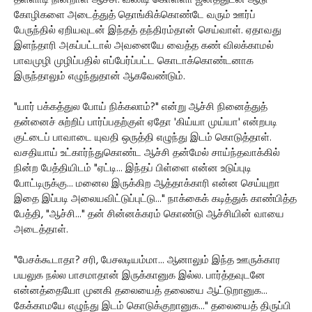
தள்ளாடி நின்றாள் ஆச்சி. வண்டி கொள்ளா ஜனத்துடன் ஆடு
கோழிகளை அடைத்துத் தொங்கிக்கொண்டே வரும் ஊர்ப்
பேருந்தில் ஏறியவுடன் இந்தத் தந்திரம்தான் செய்வாள். ஏதாவது
இளந்தாரி அகப்பட்டால் அவனையே வைத்த கண் விலக்காமல்
பாவமுழி முழிப்பதில் எப்பேர்ப்பட்ட கொடாக்கொண்டனாக
இருந்தாலும் எழுந்துதான் ஆகவேண்டும்.
"யார் பக்கத்துல போய் நிக்கலாம்?" என்று ஆச்சி நினைத்துத்
தன்னைச் சுற்றிப் பார்ப்பதற்குள் ஏதோ 'கிய்யா முய்யா' என்றபடி
குட்டைப் பாவாடை யுவதி ஒருத்தி எழுந்து இடம் கொடுத்தாள்.
வசதியாய் உட்கார்ந்துகொண்ட ஆச்சி தன்மேல் சாய்ந்தவாக்கில்
நின்ற பேத்தியிடம் "ஏட்டி... இந்தப் பிள்ளை என்ன உடுப்புடி
போட்டிருக்கு... மனைல இருக்கிற ஆத்தாக்காரி என்ன செய்யுறா
இதை இப்படி அலையவிட்டுப்புட்டு..." நாக்கைக் கடித்துக் காண்பித்த
பேத்தி, "ஆச்சி..." தன் சின்னக்கரம் கொண்டு ஆச்சியின் வாயை
அடைத்தாள்.
"பேசக்கூடாதா? சரி, பேசலடியம்மா... ஆனாலும் இந்த ஊருக்கார
பயலுக நல்ல பாசமாதான் இருக்கானுக இல்ல. பார்த்தவுடனே
என்னத்தையோ முனகி தலையைத் தலையை ஆட்டுறானுக...
கேக்காமயே எழுந்து இடம் கொடுக்குறானுக..." தலையைத் திருப்பி