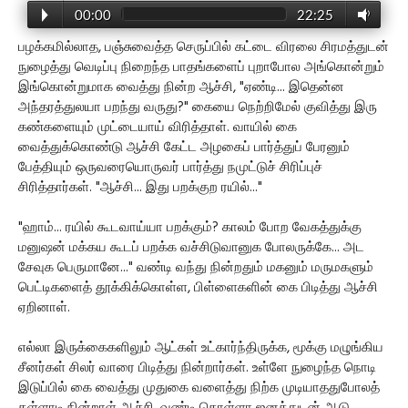
00:00
22:25
பழக்கமில்லாத, பஞ்சுவைத்த செருப்பில் கட்டை விரலை சிரமத்துடன்
நுழைத்து வெடிப்பு நிறைந்த பாதங்களைப் புறாபோல அங்கொன்றும்
இங்கொன்றுமாக வைத்து நின்ற ஆச்சி, "ஏண்டி... இதென்ன
அந்தரத்துலயா பறந்து வருது?" கையை நெற்றிமேல் குவித்து இரு
கண்களையும் முட்டையாய் விரித்தாள். வாயில் கை
வைத்துக்கொண்டு ஆச்சி கேட்ட அழகைப் பார்த்துப் பேரனும்
பேத்தியும் ஒருவரையொருவர் பார்த்து நமுட்டுச் சிரிப்புச்
சிரித்தார்கள். "ஆச்சி... இது பறக்குற ரயில்..."
"ஹாம்... ரயில் கூடவாய்யா பறக்கும்? காலம் போற வேகத்துக்கு
மனுஷன் மக்கய கூடப் பறக்க வச்சிடுவானுக போலருக்கே... அட
சேவுக பெருமானே..." வண்டி வந்து நின்றதும் மகனும் மருமகளும்
பெட்டிகளைத் தூக்கிக்கொள்ள, பிள்ளைகளின் கை பிடித்து ஆச்சி
ஏறினாள்.
எல்லா இருக்கைகளிலும் ஆட்கள் உட்கார்ந்திருக்க, மூக்கு மழுங்கிய
சீனர்கள் சிலர் வாரை பிடித்து நின்றார்கள். உள்ளே நுழைந்த நொடி
இடுப்பில் கை வைத்து முதுகை வளைத்து நிற்க முடியாததுபோலத்