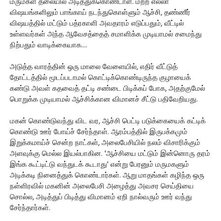
மருமகள் தலையில் அடித்துக்கொண்டாள். மற்ற எல்லா
விஷயங்களிலும் பாங்காய் நடந்துகொள்ளும் ஆச்சி, தண்ணீர்
விஷயத்தில் மட்டும் பத்ரகாளி அவதாரம் எடுப்பதும், வீட்டில்
உள்ளவர்கள் அந்த ஆவேசத்தைத் சமாளிக்க முடியாமல் சமைந்து
நிற்பதும் வாடிக்கையாக....
அடுத்த வாரத்தின் ஒரு மாலை வேளையில், எதிர் வீட்டுத்
தோட்டத்தில் மூடப்படாமல் கொட்டிக்கொண்டிருந்த குழாயைக்
கண்டு அவள் கதவைத் தட்டி சண்டை பிடிக்கப் போக, அதற்குமேல்
பொறுக்க முடியாமல் ஆச்சிக்கான விமானச் சீட்டு பதிவேறியது.
மகன் கொண்டுவந்து விட வர, ஆச்சி பெட்டி படுக்கையைக் கட்டிக்
கொண்டு ஊர் போய்ச் சேர்ந்தாள். ஆரம்பத்தில் இருபக்கமும்
இறுக்கமாய்ச் சென்ற நாட்கள், அலைபேசியில் நலம் விசாரிக்கும்
அளவுக்கு மெல்ல இயல்பாகின. 'ஆச்சியை மட்டும் இன்னொரு தரம்
இங்க கூட்டிட்டு வந்துடக் கூடாது' என்று பேரனும் மருமகளும்
அடிக்கடி நினைத்துக் கொண்டார்கள். ஆறு மாதங்கள் கழிந்த ஒரு
நள்ளிரவில் மகனின் அலைபேசி அழைத்து அவசர செய்தியை
சொல்ல, அடித்துப் பிடித்து விமானம் ஏறி நால்வரும் ஊர் வந்து
சேர்ந்தார்கள்.