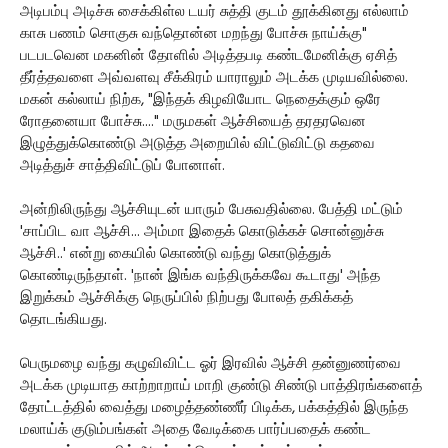
அடிபம்பு அடிச்சு சைக்கிள்ல டயர் சுத்தி குடம் தூக்கினது எல்லாம்
காசு பணம் சொகுசு வந்தொன்ன மறந்து போச்சு நாய்க்கு"
படபடவென மகனின் தோளில் அடித்தபடி கண்டமேனிக்கு ஏசித்
தீர்த்தவளை அவ்வளவு சீக்கிரம் யாராலும் அடக்க முடியவில்லை.
மகன் கல்லாய் நிற்க, "இந்தக் கிழவியோட நெதைக்கும் ஒரே
ரோதனையா போச்சு...." மருமகள் ஆச்சியைத் தரதரவென
இழுத்துக்கொண்டு அடுத்த அறையில் விட்டுவிட்டு கதவை
அடித்துச் சாத்திவிட்டுப் போனாள்.
அன்றிலிருந்து ஆச்சியுடன் யாரும் பேசுவதில்லை. பேத்தி மட்டும்
'சாப்பிட வா ஆச்சி... அம்மா இதைக் கொடுக்கச் சொன்னுச்சு
ஆச்சி..' என்று கையில் கொண்டு வந்து கொடுத்துக்
கொண்டிருந்தாள். 'நான் இங்க வந்திருக்கவே கூடாது' அந்த
இறுக்கம் ஆச்சிக்கு நெருப்பில் நிற்பது போலத் தகிக்கத்
தொடங்கியது.
பெருமழை வந்து கழுவிவிட்ட ஓர் இரவில் ஆச்சி தன்னுணர்வை
அடக்க முடியாத காற்றாறாய் மாறி குண்டு சிண்டு பாத்திரங்களைத்
தோட்டத்தில் வைத்து மழைத்தண்ணீர் பிடிக்க, பக்கத்தில் இருந்த
மலாய்க் குடும்பங்கள் அதை வேடிக்கை பார்ப்பதைக் கண்ட