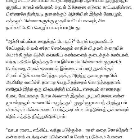
என்று சட்டம் சொல்லிக் கட்டுப்படுத்துகிற ஆச்சியாக இருந்தாலும்
குறுகிய காலம் என்பதால் அவள் இத்தனை கடுமை காட்டியதில்லை.
பின்னாலே நின்றபடி துளைக்கும் ஆச்சியின் இந்தக் கோபமும்,
கத்தலும் பிள்ளைகளுக்கு முதலில் வியப்பாகவும், சில
நாட்களிலேயே வெறுப்பாகவும் மாறியது.
"ஆச்சி எப்பம்மா ஊருக்குப் போவும்?" பேரன் மருமகளிடம்
கேட்பதும், அவள் ஏதோ சொல்வதும் காதில் விழ உள் அறையில்
அமர்ந்திருந்த ஆச்சி கலங்கிய கண்களைத் துடைத்துக் கண்டாள்.
வந்த புதிதில் இருந்ததுபோல இல்லாமல் பிள்ளைகள் ஒதுங்கிச்
செல்வதை அவள் உணராமல் இல்லை. சாப்பாடு துணிக்குச்
சிரமப்பட்டுக் கரை சேர்ந்தவளுக்கு அடுத்த தலைமுறையின்
அபரிமித வளர்ச்சி தாளாத பெருமிதத்தைக் கொடுத்ததுதான்.
எனினும் இந்த ஒரு விஷயத்தில் மட்டும்... எதையும் காணாதது
போல, கேட்காதது போல அவளால் இருக்க முடியவில்லை. என்ன
முயன்றாலும் காலையில் எழுந்ததும் முழுக்குழாயைத் திறந்து பல்
விளக்கும் பிள்ளைகளைப் பார்த்தவுடன் உடல் நடுங்கத் தன்னையும்
மீறிக் கத்தித் தீர்த்துவிடுகிறாள்.
"வாடா ராசா... எங்கிட்ட வந்து படுத்துக்க... நான் கதை சொல்றேன்.."
தன்னைக் கடந்து தன் படுக்கையில் சென்று படுக்கும் பேரனை