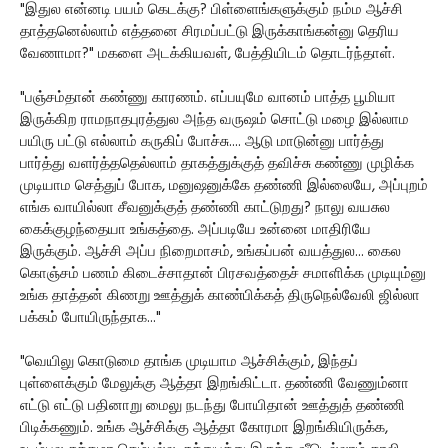
"இதுல என்னடி பயம் கெடக்கு? பிள்ளைங்களுக்கும் நம்ம ஆச்சி
தாத்தனெல்லாம் எத்தனை சிரமப்பட்டு இருக்காங்கன்னு தெரிய
வேணாமா?" மகளை அடக்கியவள், பேத்தியிடம் தொடர்ந்தாள்.
"பஞ்சம்தான் கண்ணு காரணம். எப்பயுமே வானம் பாத்த பூமியா
இருக்கிற ராமநாதபுரத்துல அந்த வருஷம் சொட்டு மழை இல்லாம
பயிரு பட்டு எல்லாம் கருகிப் போச்சு.... ஆடு மாடுன்னு பார்த்து
பார்த்து வளர்த்ததெல்லாம் தாகத்துக்குத் தவிச்சு கண்ணு முழிக்க
முடியாம செத்துப் போக, மனுஷனுக்கே தண்ணி இல்லையே, அப்புறம்
எங்க வாயில்லா சீவனுக்குத் தண்ணி காட்டுறது? நாலு வயசுல
கைக்குழந்தையா உங்கத்தை. அப்படியே உன்னை மாதிரியே
இருக்கும். ஆச்சி அப்ப நிறைமாசம், உங்கப்பன் வயத்துல... கைல
கொஞ்சம் பணம் கிடைச்சாதான் பிரசவத்தைச் சமாளிக்க முடியும்னு
உங்க தாத்தன் கிணறு ஊத்துக் காண்பிக்கத் திருநெல்வேலி ஜில்லா
பக்கம் போயிருந்தாக..."
"வெயிலு கொடுமை தாங்க முடியாம ஆச்சிக்கும், இந்தப்
புள்ளைக்கும் மேலுக்கு ஆத்தா இறங்கிட்டா. தண்ணி வேணும்னா
எட்டு எட்டு பதினாறு மைலு நடந்து போயிதான் ஊத்துத் தண்ணி
பிடிக்கணும். உங்க ஆச்சிக்கு ஆத்தா கோரமா இறங்கியிருக்க,