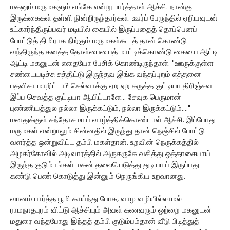
மகனும் மருமகளும் எங்கே என்று பார்த்தாள் ஆச்சி. நான்கு
இருக்கைகள் தள்ளி நின்றிருந்தார்கள். ஊர்ப் பேருந்தில் ஏறியவுடன்
உட்கார்ந்திருப்பவர் மடியில் கையில் இருப்பதைத் தொப்பெனப்
போட்டுத் திமிராக நிற்கும் மருமகள்கூடத் தான் கொண்டு
வந்திருந்த கனத்த தோள்பையைத் மாட்டிக்கொண்டு கையை ஆட்டி
ஆட்டி மகனுடன் எதையோ பேசிக் கொண்டிருந்தாள். "ஊருக்குள்ள
சண்டையடிச்சு சுத்திட்டு இருந்தவ இங்க வந்தப்புறம் எத்தனை
பதவிசா மாறிட்டா? செல்வாக்கு ஏற ஏற கருத்த குட்டியா திரிஞ்சவ
இப்ப செவத்த குட்டியா ஆயிட்டாளே... சேவுக பெருமான்
புண்ணியத்துல நல்லா இருக்கட்டும், நல்லா இருக்கட்டும்...."
மனதுக்குள் சந்தோசமாய் வாழ்த்திக்கொண்டாள் ஆச்சி. இப்போது
மருமகள் என்றாலும் சின்னதில் இருந்து தான் நெஞ்சில் போட்டு
வளர்த்த ஒன்றுவிட்ட தம்பி மகள்தான். உறவின் நெருக்கத்தில்
அழகர்கோவில் அடிவாரத்தில் அருகருகே வசித்து ஒத்தாசையாய்
இருந்த குடும்பங்கள் மகன் தலையெடுத்து துடியாய் இருப்பது
கண்டு பெண் கொடுத்து இன்னும் நெருங்கிய உறவானது.
வானம் பார்த்த பூமி காய்ந்து போக, வாழ வழியில்லாமல்
ராமநாதபுரம் விட்டு ஆச்சியும் அவள் கணவரும் ஒற்றை மகனுடன்
மதுரை வந்தபோது இந்தத் தம்பி குடும்பம்தான் வீடு பிடித்துத்