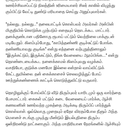
உணர்ச்சிவசப்பட்டு நிலத்தின் உரிமையாளர் சிலர் காலில் விழுந்து
கும்பிட்டு வேட்டி துண்டு மரியாதை செய்து அனுப்புவார்கள்.
"நல்லது.. நல்லது..." தலையாட்டிக் கொள்பவர் அவர்கள் அன்பின்
மிகுதியில் கொடுக்க முற்படும் எதையும் தொடக்கூட மாட்டார்.
தனக்குண்டான பதினோரு ரூபாய் மட்டும் வெற்றிலை பாக்குடன்
மடியேறும். கிளம்பும்போது, "காபித்தண்ணி குடிச்சுட்டுப் போங்க.
தண்ணியாவது குடிங்க" என்று எத்தனை வற்புறுத்தினாலும்
"இருக்கட்டும், இருக்கட்டும், நீங்க வேலையை ஆரம்பிங்க...." என்று
தொண்டையைக்கூட நனைக்காமல் கிளம்புவது வழக்கம்.
வசதியோ, குடுக்க மனமோ இல்லை என்றால் வாய்விட்டுக்
கேட்டதுமில்லை. தன் கைக்காசைச் செலவழித்துப் போய்
ஊற்றுக்கண்ணைக் காட்டிக் கொடுத்துவிட்டு வருவார்.
தொழிலுக்குப் போய்விட்டு வீடு திரும்புவர் யாரிடமும் ஒரு வார்த்தை
பேசமாட்டார். கைகள் மட்டும் கடை வேலையைப் பார்க்க, ஆச்சி
கணவனின் உணர்வற்ற முகத்தை அடிக்கடி திரும்பிப் பார்த்துக்
கொள்வாள். ஒவ்வொரு முறையும் ஏதோ விரதம்போல நீளும் அந்த
மௌனச் சடங்கு முடிந்து மீண்டும் இயல்புநிலை திரும்ப
ஒன்றிரண்டு நாட்களாகும். அந்த மாதிரியான நேரங்களில் ஆச்சியும்