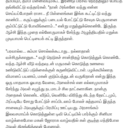
தம்பியும், தம்பி மனைவியும்கூட இரண்டு பிரசவ நேரத்திலும் போய்த்
தங்கிவிட்டு வந்தார்கள். "நான் அங்கனே வந்து என்ன
செய்யப்போறன் ராசா... நீ பிள்ளைங்கள இங்க கூட்டிட்டு வந்து
காண்பி.... கருப்பனுக்குப் படையல் போட்டுட்டு சேவுக பெருமானை
கும்பிட்டுட்டு போவீங்களாம்..." என்று மறுத்துக்கொண்டே இருந்த
ஆச்சி இந்த முறை எல்லோருமாகச் சேர்ந்து அழுத்தியதில் மறுக்க
முடியாமல் பெட்டியைக் கட்டி இருந்தாள்.
"பரவால்ல.... சும்மா சொல்லக்கூடாது... நல்லாதான்
வச்சிருக்கானுக..." வழி நெடுகச் சான்றிதழ் கொடுத்துக் கொண்டே
வந்த ஆச்சி வீடு வந்தவுடன் மருமகள் கொடுத்த உணவை
உண்டுவிட்டுப் படுக்கைக்குள் சுருண்டுவிட்டாள். பழக்கமில்லாத
விமானப் பயணம், மகன் குடும்பத்துடன் வருகிறான் என்று இந்த
ஒரு மாதமாக ஓயாத வேலை, அலைச்சல் என எல்லாமுமாகச்
சேர்ந்து அவள் எழுந்து நடமாடச் சில நாட்களாகின. நான்கு
அறைகள் கொண்ட வீடும், வெளியே விரிந்து கிடந்த தோட்டமும்,
அப்படியே சோறு போட்டுச் சாப்பிடலாம் போலச் சுத்தமாய் இருந்த
சாலையும் அவளுக்குப் பிரமிப்பு ஊட்டியது. அரசாங்கம்
இலவசமாய்க் கொடுத்துள்ள டிவி பெட்டியில் பார்க்கும் சினிமா
வாழ்க்கைபோல மகன் ஜோராக வாழ்வதில் கள் குடித்த மந்திபோல
அவள் கிறங்கித்தான் போனாள்.