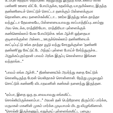
உடம்புல சுத்தமா தெம்புல்ல. சுத்துபத்து இருந்த வீடெல்லாம் காலி
பண்ணி ஊரை விட்டே போயிருக்க, உதவிக்கு யாருமில்லாம, இருந்த
தண்ணியைச் சொட்டுச் சொட்டா தனக்கும் பிள்ளைக்குமா
தொண்டையை நனைச்சுக்கிட்டா... ஊர்ல இருந்து உங்க தாத்தா
வந்துட்டா தேவலையே, பிள்ளையையாவது காப்பாத்திப்புடலாம்னு
அவ கெடக்க, ராத்திரியோட ராத்திரியா புள்ளைக்குக்
கண்ணெல்லாம் மேல போயிடுச்சு. உங்க ஆச்சி ஒத்தையா
குடிசைக்குள்ள அல்லாட, ஊருக்கெல்லாம் தண்ணியைக்
காட்டிப்புட்டு உங்க தாத்தா வூடு வந்து சேரதுக்குள்ள 'தண்ணி
தண்ணி'னு கேட்டுட்டே அந்தப் புள்ளை போய்ச் சேர்ந்துருச்சு...
அதுக்கப்புறம்தான் பாவம் அங்க இருப்பு கொள்ளாம இங்கன
வந்தாங்க..."
"பாவம் எங்க ஆச்சி..." திண்ணையில் அமர்ந்து கதை கேட்டுக்
கொண்டிருந்த பேரன் மெலிதாகச் சொன்னான். நேற்று முழுவதும்
சொட்டுக் கண்ணீர் விடாதவனின் கண்கள் நனைந்து இருந்தன.
"ஏம்பா, இதை ஒரு தடவையாவது எங்ககிட்ட
சொல்லியிருக்கலாம்பா..." அவன் தன் பெற்றோரை திரும்பிப் பார்க்க,
மருமகள் மகனின் முகம் பார்க்க முடியாமல் மிடறு விழுங்கினாள்.
"சொல்லி இருக்கணும், எதுக்குப் புள்ளைங்ககிட்ட பழைய