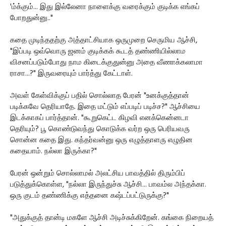
'ம்க்கும்... இது இல்லேனா நாளைக்கு வரைக்கும் குடிக்க எங்கப்
போறதுன்னு.."
கதை முடிந்ததற்கு அத்தாட்சியாக ஒருமுறை செருமிய ஆச்சி,
"இப்படி ஒவ்வொரு ஜனம் குடிக்கக் கூடத் தண்ணியில்லாம
விசனப்படும்போது நாம கிடைக்குதுன்னு அதை வீணாக்கலாமா
ராசா...?" இருவரையும் பார்த்து கேட்டாள்.
அவள் கேள்விக்குப் பதில் சொல்லாத பேரன் "உனக்குத்தான்
படிக்கவே தெரியாதே. இதை மட்டும் எப்படிப் படிச்ச?" ஆச்சியை
இடக்காகப் பார்த்தான். "கூறுகெட்ட கிழவி எனக்கென்னடா
தெரியும்? பூ கொண்டுவந்து கொடுக்க வர்ற ஒரு பெரியவரு
சொன்ன கதை இது. கந்தர்வன்னு ஒரு எழுத்தாளரு எழுதின
கதையாம். நல்லா இருக்கா?"
பேரன் ஒன்றும் சொல்லாமல் அலட்சிய பாவத்தில் திரும்பிப்
படுத்துக்கொள்ள, "நல்லா இருந்துச்சு ஆச்சி... பாவம்ல அந்தக்கா.
ஒரு குடம் தண்ணிக்கு எத்தனை கஷ்டப்பட்டுருக்கு?"
"அதுக்குத் தான்டி மகளே ஆச்சி அடிச்சுக்கிறேன். கங்கை நிறையத்