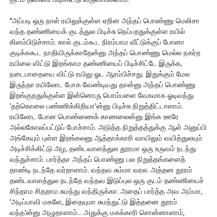
குடம் தண்ணி பிடிச்சுட்டு வருவாங்களாம்."
"அப்படி ஒரு நாள் ரயிலுக்குள்ள ஏறின அந்தப் பொண்ணு மெலிசா
வந்த தண்ணியைக் குடத்துல பிடிச்சு நெப்பறதுக்குள்ள ரயில்
கிளம்பிடுச்சாம். கால் குடம்கூட நிரம்பாம வீட்டுக்குப் போனா
குடிக்ககூட நாதியிருக்காதேன்னு அந்தப் பொண்ணு மெல்ல நகர்ற
ரயிலை விட்டு இறங்காம தண்ணியைப் பிடிச்சிட்டே இருக்க,
நடைபாதையை விட்டு ரயிலு ஓட ஆரம்பிச்சது. இதுக்கும் மேல
இருந்தா ரயிலோட போக வேண்டியது தான்னு அந்தப் பொண்ணு
இறங்குறதுக்குள்ள இன்னொரு பொம்பளை வேகமாக ஓடிவந்து
'தற்கொலை பண்ணிக்கிறியா'ன்னு பிடிச்சு நிறுத்திட்டாளாம்.
ரயிலோட போன பொண்ணைக் காணலைன்னு இங்க ஊரே
அல்லகோலப்பட்டுப் போச்சாம். அடுத்த நிறுத்தத்துக்கு ஆள் அனுப்பி
அங்கேயும் புள்ள இறங்கலனு ஆத்தாக்காரி வாயிலும் வயித்துலயும்
அடிச்சிக்கிட்டு அழ, தண்டவாளத்துல தூரமா ஒரு உருவம் நடந்து
வந்துச்சாம். பார்த்தா அந்தப் பொண்ணு பல நிறுத்தங்களைத்
தாண்டி நடந்தே வர்றாளாம். வந்தவ சும்மா வரல. அத்தன தூரம்
தண்டவாளத்துல நடந்தே வந்தவ இடுப்புல ஒரு குடம் தண்ணியைச்
சிந்தாம சிதறாம சுமந்து வந்திருக்கா. அதைப் பார்த்த அவ அம்மா,
'அடிப்பாவி மகளே, இதையுமா சுமந்துட்டு இத்தனை தூரம்
வந்த'ன்னு அழுதாளாம்... அதுக்கு மகக்காரி சொன்னாளாம்,