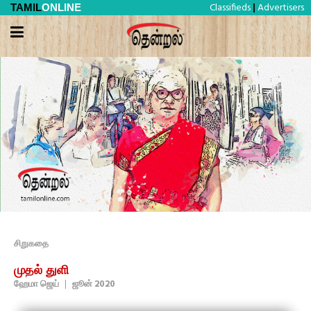
Classifieds
Advertisers
TAMIL
ONLINE
|
சிறுகதை
முதல் துளி
ஹேமா ஜெய்
|
ஜூன் 2020