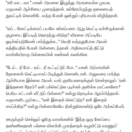
"சரி வா... வா." மகன் அவளை இழுத்து அமரவைக்க முயல,
மருமகள் ஆச்சியை முறைத்தாள். உள்ளேயிருந்து தலையைத்
துவட்டிக் கொண்டே வந்த பேரன் ஒன்றும் புரியாமல் விழித்தான்.
"ஏய்... கோட்டிக்காரப் பயலே. உங்கப்பனா ஆறு வெட்டி வச்சிருக்கான்.
குழாயை இப்படித் தொறந்து விடுற? விரலை அப்படியே
ஒடிச்சுப்புடுவேன் பார்த்துக்க..." வெறி வந்ததுபோல அவள்
கத்தியதில் பேரன் பின்னடைந்தான். அதிகமாய்த் திட்டு
வாங்கியிராத பிள்ளையின் கண்கள் கலங்கின.
"டேய்... நீ போ... ஏய்... நீ கூட்டிட்டுப் போ.." மகன் அம்மாவின்
தோளைக் கெட்டியாகப் பிடித்துக் கொண்டான். அதுவரை பார்த்த
ஆச்சியாக இல்லை அவள். யார் குளியலறைக்குள் சென்றாலும். 'ஏன்
இத்தனை நேரம்? ஏன் பக்கெட்டுல புடிச்சுக் குளிக்க மாட்டீகளோ?
பெரிய சட்டான் வீட்டுப் பிள்ளை?' என்று நொடிக்க ஆரம்பித்தாள்.
மருமகளிடமும்கூட, "ஏன் இதைக் கொட்டுற? ஏன் இதைச்
சாய்க்கிற?" என்று பின்னாலேயே நின்றுகொண்டு ஒரே அக்கப்போர்.
ஊருக்குச் செல்லும் ஓரிரு வாரங்களில் 'இந்த ஒரு கோப்பை
தண்ணிலதான் பல்லை விளக்கி முகத்தைக் கழுவிட்டு வரணும்'