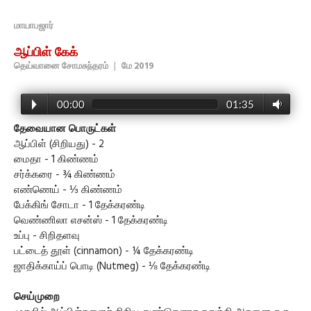
மாயாபஜார்
ஆப்பிள் கேக்
தெய்வானை சோமசுந்தரம்
|
மே 2019
00:00
01:35
தேவையான பொருட்கள்
ஆப்பிள் (சிறியது) - 2
மைதா - 1 கிண்ணம்
சர்க்கரை - ¾ கிண்ணம்
எண்ணெய் - ⅓ கிண்ணம்
பேக்கிங் சோடா - 1 தேக்கரண்டி
வெண்ணிலா எசன்ஸ் - 1 தேக்கரண்டி
உப்பு - சிறிதளவு
பட்டைத் தூள் (cinnamon) - ¼ தேக்கரண்டி
ஜாதிக்காய்ப் பொடி (Nutmeg) - ⅛ தேக்கரண்டி
செய்முறை