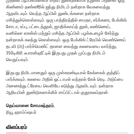
முதலில் ஆப்பிள்களைச் சிறிய துண்டுகளாக நறுக்கி அதனை ஒரு
கிண்ணம் தண்ணீரில் ஐந்து நிமிடம் நன்றாக வேகவைத்து
ஆறவிடவும். வெந்த ஆப்பிள் துண்டங்களை நன்றாக
மசித்துக்கொள்ளவும். ஒரு பாத்திரத்தில் மைதா, சர்க்கரை, பேக்கிங்
சோடா, உப்பு, பட்டைத்தூள், ஜாதிக்காய்த் தூள், எண்ணெய்,
வனில்லா எசன்ஸ் மற்றும் மசித்த ஆப்பிள் பழக்கூழைச் சேர்த்து
நன்றாகக் கலந்து கொள்ளவும். ஒரு பேக்கிங் ட்ரேயில் வெண்ணெய்
தடவி (அ) பார்ச்மெண்ட் தாளை வைத்து கலவையை வார்த்து,
350டிகிரி ஃபாரன்ஹீட்டில் இருபது முதல் முப்பது நிமிடம்
வெதுப்பவும்.
இருபது நிமிடமானதும் ஒரு முள்கரண்டியால் கேக்கைக் குத்திப்
பார்க்கவும். கலவை அதில் ஒட்டாமல் வந்தால் கேக் ரெடி. அடுப்பை
அணைத்து ட்ரேயை வெளியே எடுத்து ஆறவிடவும். நன்றாக
ஆறியபின் துண்டுகளாக்கிச் சாப்பிட்டால் குதூகலம்தான்.
தெய்வானை சோமசுந்தரம்
,
நியூ ஹாம்ப்ஷயர்
விளம்பரம்