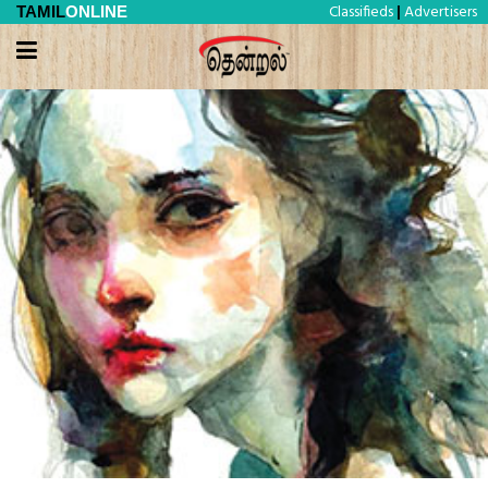
Classifieds
Advertisers
TAMIL
ONLINE
|