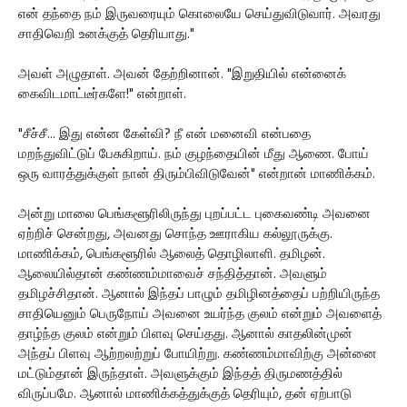
என் தந்தை நம் இருவரையும் கொலையே செய்துவிடுவார். அவரது
சாதிவெறி உனக்குத் தெரியாது."
அவள் அழுதாள். அவன் தேற்றினான். "இறுதியில் என்னைக்
கைவிடமாட்டீர்களே!" என்றாள்.
"சீச்சீ... இது என்ன கேள்வி? நீ என் மனைவி என்பதை
மறந்துவிட்டுப் பேசுகிறாய். நம் குழந்தையின் மீது ஆணை. போய்
ஒரு வாரத்துக்குள் நான் திரும்பிவிடுவேன்" என்றான் மாணிக்கம்.
அன்று மாலை பெங்களூரிலிருந்து புறப்பட்ட புகைவண்டி அவனை
ஏற்றிச் சென்றது, அவனது சொந்த ஊராகிய கல்லூருக்கு.
மாணிக்கம், பெங்களூரில் ஆலைத் தொழிலாளி. தமிழன்.
ஆலையில்தான் கண்ணம்மாவைச் சந்தித்தான். அவளும்
தமிழச்சிதான். ஆனால் இந்தப் பாழும் தமிழினத்தைப் பற்றியிருந்த
சாதியெனும் பெருநோய் அவனை உயர்ந்த குலம் என்றும் அவளைத்
தாழ்ந்த குலம் என்றும் பிளவு செய்தது. ஆனால் காதலின்முன்
அந்தப் பிளவு ஆற்றலற்றுப் போயிற்று. கண்ணம்மாவிற்கு அன்னை
மட்டும்தான் இருந்தாள். அவளுக்கும் இந்தத் திருமணத்தில்
விருப்பமே. ஆனால் மாணிக்கத்துக்குத் தெரியும், தன் ஏற்பாடு