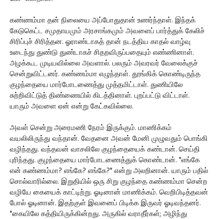
கண்ணம்மா தன் நிலையை அப்போதுதான் உணர்ந்தாள். இந்தக்
கேடுகெட்ட சமுதாயமும் அரசாங்கமும் அவளைப் பார்த்துக் கேலிச்
சிரிப்புச் சிரித்தன. ஓராண்டாகத் தான் நடத்திய காதல் வாழ்வு
உடைந்து துண்டு துண்டாகச் சிதறவிருப்பதையும் எண்ணினாள்.
அழக்கூட முடியவில்லை அவளால். பலரும் அவரவர் வேலைக்குச்
சென்றுவிட்டனர். கண்ணம்மா எழுந்தாள். தூங்கிக் கொண்டிருந்த
குழந்தையை மார்போடணைத்து முத்தமிட்டாள். துணியிலே
சுற்றிவிட்டுத் திண்ணையில் கிடத்தினாள். புறப்பட்டு விட்டாள்.
யாரும் அவளை ஏன் என்று கேட்கவில்லை.
அவள் சென்று அரைமணி நேரம் இருக்கும். மாணிக்கம்
வயலிலிருந்து வந்தான். வேதனை அவன் மேனி முழுவதும் பொங்கி
வழிந்தது. வந்தவன் வாசலிலே குழந்தையைக் கண்டான். செய்தி
புரிந்தது. குழந்தையை மார்போடணைத்துக் கொண்டான். "எங்கே
என் கண்ணம்மா? எங்கே? எங்கே?" என்று அலறினான். யாரும் பதில்
சொல்வாரில்லை. இறுதியில் ஒரு சிறு குழந்தை கண்ணம்மா சென்ற
வழியே கையைக் காட்டிற்று. ஓடினான் மாணிக்கம். வெறிபிடித்தவன்
போல் ஓடினான். இதற்குள் இவனைப் பிடிக்க இருவர் ஓடிவந்தனர்.
"கையிலே கத்தியிருக்கின்றது. அருகில் வராதீர்கள்; அழிந்து