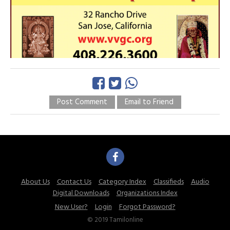
Post Comment
Email to Friend
About Us
Contact Us
Category Index
Classifieds
Audio
Digital Downloads
Organizations Index
New User?
Login
Forgot Password?
© 2019 Tamilonline