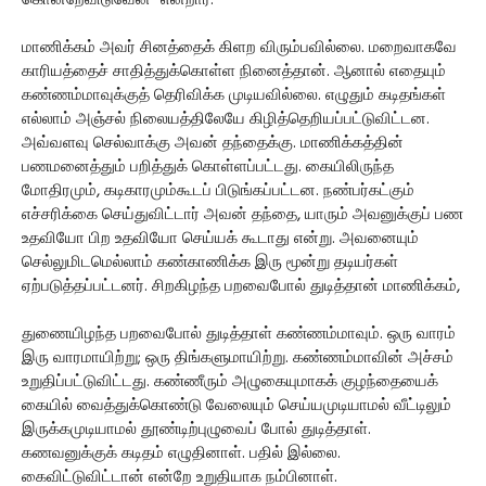
கொன்றேவிடுவேன்" என்றார்.
மாணிக்கம் அவர் சினத்தைக் கிளற விரும்பவில்லை. மறைவாகவே
காரியத்தைச் சாதித்துக்கொள்ள நினைத்தான். ஆனால் எதையும்
கண்ணம்மாவுக்குத் தெரிவிக்க முடியவில்லை. எழுதும் கடிதங்கள்
எல்லாம் அஞ்சல் நிலையத்திலேயே கிழித்தெறியப்பட்டுவிட்டன.
அவ்வளவு செல்வாக்கு அவன் தந்தைக்கு. மாணிக்கத்தின்
பணமனைத்தும் பறித்துக் கொள்ளப்பட்டது. கையிலிருந்த
மோதிரமும், கடிகாரமும்கூடப் பிடுங்கப்பட்டன. நண்பர்கட்கும்
எச்சரிக்கை செய்துவிட்டார் அவன் தந்தை, யாரும் அவனுக்குப் பண
உதவியோ பிற உதவியோ செய்யக் கூடாது என்று. அவனையும்
செல்லுமிடமெல்லாம் கண்காணிக்க இரு மூன்று தடியர்கள்
ஏற்படுத்தப்பட்டனர். சிறகிழந்த பறவைபோல் துடித்தான் மாணிக்கம்,
துணையிழந்த பறவைபோல் துடித்தாள் கண்ணம்மாவும். ஒரு வாரம்
இரு வாரமாயிற்று; ஒரு திங்களுமாயிற்று. கண்ணம்மாவின் அச்சம்
உறுதிப்பட்டுவிட்டது. கண்ணீரும் அழுகையுமாகக் குழந்தையைக்
கையில் வைத்துக்கொண்டு வேலையும் செய்யமுடியாமல் வீட்டிலும்
இருக்கமுடியாமல் தூண்டிற்புழுவைப் போல் துடித்தாள்.
கணவனுக்குக் கடிதம் எழுதினாள். பதில் இல்லை.
கைவிட்டுவிட்டான் என்றே உறுதியாக நம்பினாள்.