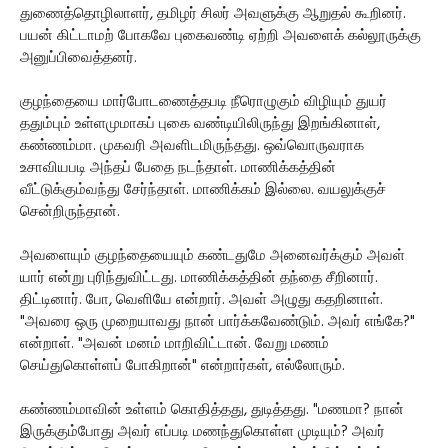
துணைத்தொழிலாளர், தமிழர் சிலர் அவளுக்கு ஆறுதல் கூறினர்.
பயன் கிட்டாமற் போகவே புகைவண்டி ஏற்றி அவளைக் கல்லூருக்கு
அனுப்பிவைத்தனர்.
குழந்தையை மார்போடணைத்தபடி நீரொழுகும் விழியும் துயர்
ததும்பும் உள்ளமுமாகப் புகை வண்டியிலிருந்து இறங்கினாள்,
கண்ணம்மா. முகவரி அவளிடமிருந்தது. ஒவ்வொருவராக
உசாவியபடி அந்தப் பேதை நடந்தாள். மாணிக்கத்தின்
வீட்டுக்கும்வந்து சேர்ந்தாள். மாணிக்கம் இல்லை. வயலுக்குச்
சென்றிருந்தான்.
அவளையும் குழந்தையையும் கண்டதுமே அனைவர்க்கும் அவள்
யார் என்று புரிந்துவிட்டது. மாணிக்கத்தின் தந்தை சீறினார்.
திட்டினார். போ, வெளியே என்றார். அவள் அழுது கதறினாள்.
"அவரை ஒரு முறையாவது நான் பார்க்கவேண்டும். அவர் எங்கே?"
என்றாள். "அவன் மனம் மாறிவிட்டான். வேறு மணம்
செய்துகொள்ளப் போகிறான்" என்றார்கள், எல்லோரும்.
கண்ணம்மாவின் உள்ளம் கொதித்தது, துடித்தது. "மணமா? நான்
இருக்கும்போது அவர் எப்படி மணந்துகொள்ள முடியும்? அவர்