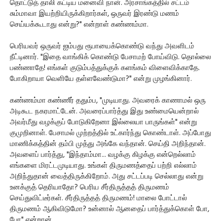
தொட்டுத் தாலி கட்டிய மனைவி நான். அரசாங்கத்தில் சட்டம்
சும்மாவா இயற்றியிருக்கிறார்கள், ஒருவர் இரண்டு மணம்
செய்யக்கூடாது என்று?" என்றாள் கண்ணம்மா.
பெரியவர் ஒருவர் ஐம்பது ரூபாயைக்கொண்டு வந்து அவளிடம்
நீட்டினார். "இதை வாங்கிக் கொண்டு பேசாமற் போய்விடு. தொல்லை
பண்ணாதே! எங்கள் குடும்பத்துக்குக் களங்கம் விளைவிக்காதே.
போகிறாயா வெளியே தள்ளவேண்டுமா?" என்று முழங்கினார்.
கண்ணம்மா கண்ணீர் ததும்ப, "முடியாது. அவரைக் காணாமல் ஒரு
அடிகூட நகரமாட்டேன். அவரைப்பார்த்து இது உண்மையென்றால்
அவர்மீது வழக்குப் போடுகிறேனா இல்லையா பாருங்கள்" என்று
குமுறினாள். பேசாமல் முற்றத்தில் உட்கார்ந்து கொண்டாள். அப்போது
மாணிக்கத்தின் தம்பி முத்து அங்கே வந்தான். செய்தி அறிந்தான்.
அவளைப் பார்த்து, "இந்தாம்மா... வழக்கு கிழக்கு என்றெல்லாம்
எங்களை மிரட்டமுடியாது. உங்கள் திருமணத்தைப் பற்றி எல்லாம்
அறிந்துதான் வைத்திருக்கிறோம். அது சட்டப்படி செல்லாது என்று
உனக்குத் தெரியாதோ? பெரிய சீர்திருத்தத் திருமணம்
செய்துவிட்டீர்கள். சீர்திருத்தத் திருமணம்! மாலை போட்டால்
திருமணம் ஆகிவிடுமோ? உன்னால் ஆனதைப் பார்த்துக்கொள் போ,
போ" என்றான்.