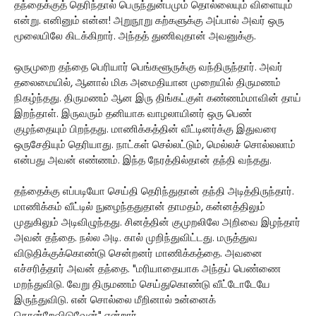
தந்தைக்குத் தெரிந்தால் பெருந்துன்பமும் தொல்லையும் விளையும்
என்று. எனினும் என்ன! அறுநூறு கற்களுக்கு அப்பால் அவர் ஒரு
மூலையிலே கிடக்கிறார். அந்தத் துணிவுதான் அவனுக்கு.
ஒருமுறை தந்தை பெரியார் பெங்களூருக்கு வந்திருந்தார். அவர்
தலைமையில், ஆனால் மிக அமைதியான முறையில் திருமணம்
நிகழ்ந்தது. திருமணம் ஆன இரு திங்கட்குள் கண்ணம்மாவின் தாய்
இறந்தாள். இருவரும் தனியாக வாழலாயினர் ஒரு பெண்
குழந்தையும் பிறந்தது. மாணிக்கத்தின் வீட்டினர்க்கு இதுவரை
ஒருசேதியும் தெரியாது. நாட்கள் செல்லட்டும், மெல்லச் சொல்லலாம்
என்பது அவன் எண்ணம். இந்த நேரத்தில்தான் தந்தி வந்தது.
தந்தைக்கு எப்படியோ செய்தி தெரிந்துதான் தந்தி அடித்திருந்தார்.
மாணிக்கம் வீட்டில் நுழைந்ததுதான் தாமதம், கன்னத்திலும்
முதுகிலும் அடிவிழுந்தது. சினத்தின் குமுறலிலே அறிவை இழந்தார்
அவன் தந்தை. நல்ல அடி. கால் முறிந்துவிட்டது. மருத்துவ
விடுதிக்குக்கொண்டு சென்றனர் மாணிக்கத்தை. அவனை
எச்சரித்தார் அவன் தந்தை. "மரியாதையாக அந்தப் பெண்ணை
மறந்துவிடு. வேறு திருமணம் செய்துகொண்டு வீட்டோடேயே
இருந்துவிடு. என் சொல்லை மீறினால் உன்னைக்