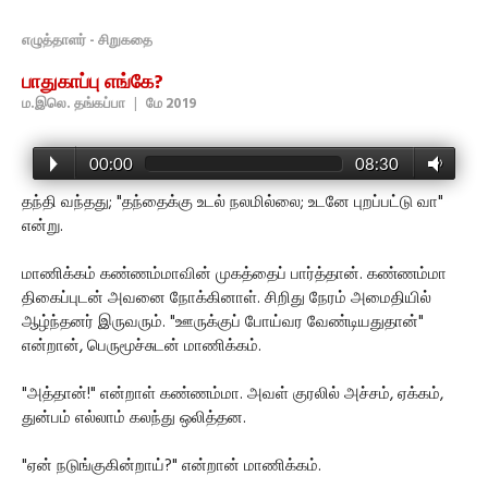
எழுத்தாளர் - சிறுகதை
பாதுகாப்பு எங்கே?
ம.இலெ. தங்கப்பா
|
மே 2019
00:00
08:30
தந்தி வந்தது; "தந்தைக்கு உடல் நலமில்லை; உடனே புறப்பட்டு வா"
என்று.
மாணிக்கம் கண்ணம்மாவின் முகத்தைப் பார்த்தான். கண்ணம்மா
திகைப்புடன் அவனை நோக்கினாள். சிறிது நேரம் அமைதியில்
ஆழ்ந்தனர் இருவரும். "ஊருக்குப் போய்வர வேண்டியதுதான்"
என்றான், பெருமூச்சுடன் மாணிக்கம்.
"அத்தான்!" என்றாள் கண்ணம்மா. அவள் குரலில் அச்சம், ஏக்கம்,
துன்பம் எல்லாம் கலந்து ஒலித்தன.
"ஏன் நடுங்குகின்றாய்?" என்றான் மாணிக்கம்.