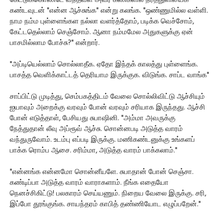
கேட்டுக்கொண்டே வந்தவள் அவர் கண்களில் நீர்த்துளியைக்
கண்டவுடன் "என்ன ஆச்சுங்க" என்று கலங்க. "ஒண்ணுமில்ல வள்ளி.
நாம நம்ம புள்ளைங்கள நல்லா வளர்த்தோம், படிக்க வெச்சோம்,
கேட்டதெல்லாம் செஞ்சோம். ஆனா நம்மமேல அதுகளுக்கு ஏன்
பாசமில்லாம போச்சு?" என்றார்.
"அப்டியெல்லாம் சொல்லாதீக. ஏதோ இந்தக் காலத்து புள்ளைங்க.
பாசத்த வெளிக்காட்டத் தெரியாம இருக்குக. விடுங்க. சாப்ட வாங்க"
சாப்பிட்டு முடித்து, செம்பகத்திடம் வேலை சொல்லிவிட்டு ஆச்சியும்
ஐயாவும் அறைக்கு வரவும் போன் வரவும் சரியாக இருந்தது. ஆச்சி
போன் எடுத்தாள், பேசியது சுபாஷினி. "அம்மா அவருக்கு
நேத்துதான் லீவு அப்ரூவ் ஆச்சு. சொன்னபடி அடுத்த வாரம்
வந்துருவோம். உடம்பு எப்படி இருக்கு. மணிகண்டனுக்கு உங்களப்
பாக்க ரொம்ப ஆசை. சரிம்மா, அடுத்த வாரம் பாக்கலாம்."
"என்னங்க என்னமோ சொன்னீயளே. சுபாதான் போன் செஞ்சா.
கண்டிப்பா அடுத்த வாரம் வாராகளாம். நீங்க எதையோ
நெனச்சிகிட்டு! பலகாரம் செய்யணும். நிறைய வேலை இருக்கு. சரி,
இப்போ தூங்குங்க. சாயந்தரம் காபித் தண்ணியோட எழுப்பறேன்."