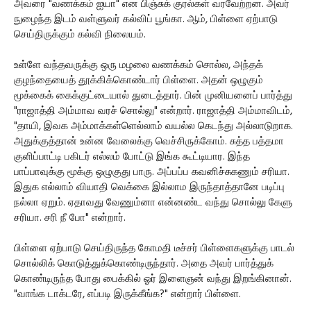
அவரை "வணக்கம் ஐயா" என பிஞ்சுக் குரல்கள் வரவேற்றன. அவர்
நுழைந்த இடம் வள்ளுவர் கல்விப் பூங்கா. ஆம், பிள்ளை ஏற்பாடு
செய்திருக்கும் கல்வி நிலையம்.
உள்ளே வந்தவருக்கு ஒரு மழலை வணக்கம் சொல்ல, அந்தக்
குழந்தையைத் தூக்கிக்கொண்டார் பிள்ளை. அதன் ஒழுகும்
மூக்கைக் கைக்குட்டையால் துடைத்தார். பின் முனியனைப் பார்த்து
"ராஜாத்தி அம்மாவ வரச் சொல்லு" என்றார். ராஜாத்தி அம்மாவிடம்,
"தாயி, இவக அம்மாக்கள்ளெல்லாம் வயல்ல கெடந்து அல்லாடுறாக.
அதுக்குத்தான் உன்ன வேலைக்கு வெச்சிருக்கோம். சுத்த பத்தமா
குளிப்பாட்டி பகிடர் எல்லம் போட்டு இங்க கூட்டியார. இந்த
பாப்பாவுக்கு மூக்கு ஒழுகுது பாரு. அப்பப்ப கவனிச்சுகணும் சரியா.
இதுக எல்லாம் வியாதி வெக்கை இல்லாம இருந்தாத்தானே படிப்பு
நல்லா ஏறும். ஏதாவது வேணும்னா என்னண்ட வந்து சொல்லு கேளு
சரியா. சரி நீ போ" என்றார்.
பிள்ளை ஏற்பாடு செய்திருந்த கோமதி டீச்சர் பிள்ளைகளுக்கு பாடல்
சொல்லிக் கொடுத்துக்கொண்டிருந்தார். அதை அவர் பார்த்துக்
கொண்டிருந்த போது பைக்கில் ஓர் இளைஞன் வந்து இறங்கினான்.
"வாங்க டாக்டரே, எப்படி இருக்கீங்க?" என்றார் பிள்ளை.