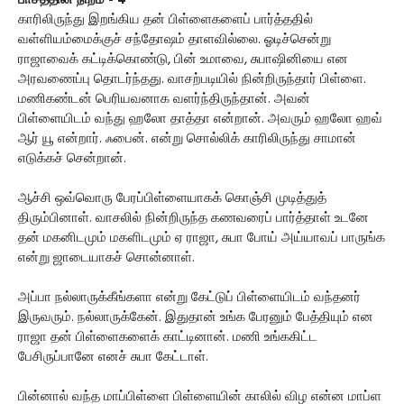
பாசத்தின் நிறம் - 4
காரிலிருந்து இறங்கிய தன் பிள்ளைகளைப் பார்த்ததில்
வள்ளியம்மைக்குச் சந்தோஷம் தாளவில்லை. ஓடிச்சென்று
ராஜாவைக் கட்டிக்கொண்டு, பின் உமாவை, சுபாஷினியை என
அரவணைப்பு தொடர்ந்தது. வாசற்படியில் நின்றிருந்தார் பிள்ளை.
மணிகண்டன் பெரியவனாக வளர்ந்திருந்தான். அவன்
பிள்ளையிடம் வந்து ஹலோ தாத்தா என்றான். அவரும் ஹலோ ஹவ்
ஆர் யூ என்றார். ஃபைன். என்று சொல்லிக் காரிலிருந்து சாமான்
எடுக்கச் சென்றான்.
ஆச்சி ஒவ்வொரு பேரப்பிள்ளையாகக் கொஞ்சி முடித்துத்
திரும்பினாள். வாசலில் நின்றிருந்த கணவரைப் பார்த்தாள் உடனே
தன் மகனிடமும் மகளிடமும் ஏ ராஜா, சுபா போய் அய்யாவப் பாருங்க
என்று ஜாடையாகச் சொன்னாள்.
அப்பா நல்லாருக்கீங்களா என்று கேட்டுப் பிள்ளையிடம் வந்தனர்
இருவரும். நல்லாருக்கேன். இதுதான் உங்க பேரனும் பேத்தியும் என
ராஜா தன் பிள்ளைகளைக் காட்டினான். மணி உங்ககிட்ட
பேசிருப்பானே எனச் சுபா கேட்டாள்.
பின்னால் வந்த மாப்பிள்ளை பிள்ளையின் காலில் விழ என்ன மாப்ள