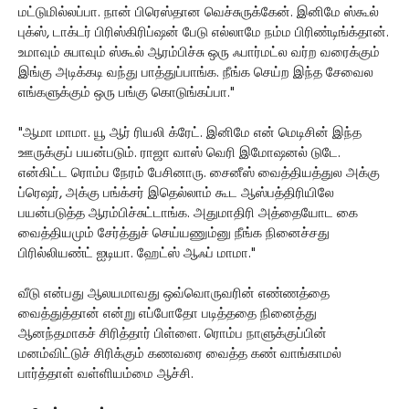
மட்டுமில்லப்பா. நான் பிரெஸ்தான வெச்சுருக்கேன். இனிமே ஸ்கூல்
புக்ஸ், டாக்டர் பிரிஸ்கிரிப்ஷன் பேடு எல்லாமே நம்ம பிரிண்டிங்க்தான்.
உமாவும் சுபாவும் ஸ்கூல் ஆரம்பிச்சு ஒரு ஃபார்மட்ல வர்ற வரைக்கும்
இங்கு அடிக்கடி வந்து பாத்துப்பாங்க. நீங்க செய்ற இந்த சேவைல
எங்களுக்கும் ஒரு பங்கு கொடுங்கப்பா."
"ஆமா மாமா. யூ ஆர் ரியலி க்ரேட். இனிமே என் மெடிசின் இந்த
ஊருக்குப் பயன்படும். ராஜா வாஸ் வெரி இமோஷனல் டுடே.
என்கிட்ட ரொம்ப நேரம் பேசினாரு. சைனீஸ் வைத்தியத்துல அக்கு
ப்ரெஷர், அக்கு பங்க்சர் இதெல்லாம் கூட ஆஸ்பத்திரியிலே
பயன்படுத்த ஆரம்பிச்சுட்டாங்க. அதுமாதிரி அத்தையோட கை
வைத்தியமும் சேர்த்துச் செய்யணும்னு நீங்க நினைச்சது
பிரில்லியண்ட் ஐடியா. ஹேட்ஸ் ஆஃப் மாமா."
வீடு என்பது ஆலயமாவது ஒவ்வொருவரின் எண்ணத்தை
வைத்துத்தான் என்று எப்போதோ படித்ததை நினைத்து
ஆனந்தமாகச் சிரித்தார் பிள்ளை. ரொம்ப நாளுக்குப்பின்
மனம்விட்டுச் சிரிக்கும் கணவரை வைத்த கண் வாங்காமல்
பார்த்தாள் வள்ளியம்மை ஆச்சி.