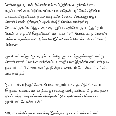
"என்ன ஐயா, டாக்டர்னெல்லாம் கூப்டுறீங்க. வழக்கம்போல
கருப்பான்னே கூப்டுங்க. உங்க தயவுலதேன் படிச்சேன். இப்போ
டாக்டராயிருக்கேன். நம்ம ஊருக்கே சேவை செய்யணும்னு
சொன்னேன். நீங்களும் ஆஸ்பத்திரி வெச்சு தாரேன்னு
சொல்லிருக்கீக. அதுவரைக்கும் இப்படி ஒவ்வொரு எடத்துக்கும்
போயி பாத்துட்டு இருக்கேன்" என்றான். "சரி. போயி பாரு. ரெண்டு
பிள்ளைகளுக்கு சளி நிக்கவே இல்ல" எனச் சொல்லி அனுப்பினார்
பிள்ளை.
முனியன் வந்து "ஐயா, நம்ம வக்கீலு ஐயா வந்துருக்காரு" என்று
சொன்னான். "வாங்க வக்கீலய்யா சவுரியமா இருக்கீயளா" என்றபடி
நுழைந்தார் பிள்ளை. எழுந்து நின்று வணக்கம் சொன்னார் வக்கீல்
பரமானந்தம்.
"ஐயா நல்லா இருக்கேன். போன வருசம் பாத்தது. ஆச்சி சுகமா
இருக்காங்களா. என்ன திடீர்னு கூப்டனுப்சிருக்கீங்க. அதுவும் நல்ல
நிலப் பத்திரத்த எல்லாம் எடுத்துகிட்டு வரச்சொன்னீங்கன்னு
முனியன் சொன்னான்."
"ஆமா வக்கீல் ஐயா. எனக்கு இருக்குற நிலபுலம் எல்லாம் என்