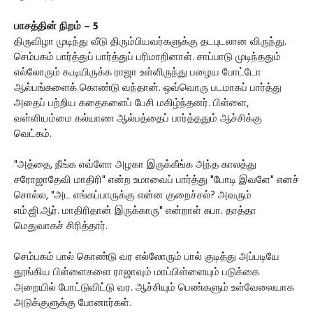
பாசத்தின் நிறம் – 5
திருவிழா முடிந்து வீடு திரும்பியவர்களுக்கு தடபுடலான விருந்து.
செம்பகம் பார்த்துப் பார்த்துப் பரிமாறினாள். சாப்பாடு முடிந்ததும்
எல்லோரும் கூடியிருக்க ராஜா உள்ளிருந்து பழைய போட்டோ
ஆல்பங்களைக் கொண்டு வந்தான். ஒவ்வொரு படமாகப் பார்த்து
அதைப் பற்றிய கதைகளைப் பேசி மகிழ்ந்தனர். பிள்ளை,
வள்ளியம்மை கல்யாண ஆல்பத்தைப் பார்த்ததும் ஆச்சிக்கு
வெட்கம்.
"அத்தை, நீங்க எவ்ளோ அழகா இருக்கீங்க அந்த காலத்து
சரோஜாதேவி மாதிரி" என்ற உமாவைப் பார்த்து "போடி இவளே" எனச்
சொல்ல, "அட எங்கப்பாருக்கு என்ன குறைச்சல்? அவரும்
எம்.ஜி.ஆர். மாதிரிதான் இருக்காரு" என்றாள் சுபா. தாத்தா
மெதுவாகச் சிரித்தார்.
செம்பகம் பால் கொண்டு வர எல்லோரும் பால் குடித்து அப்படியே
தூங்கிய பிள்ளைகளை ராஜாவும் மாப்பிள்ளையும் படுக்கை
அறையில் போட்டுவிட்டு வர. ஆச்சியும் பெண்களும் உள்வேலையாக
அடுக்குளுக்கு போனார்கள்.