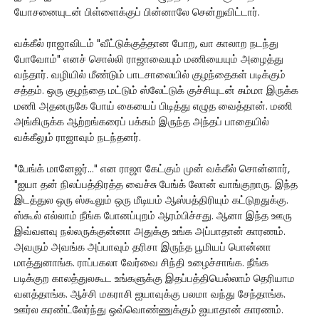
யோசனையுடன் பிள்ளைக்குப் பின்னாலே சென்றுவிட்டார்.
வக்கீல் ராஜாவிடம் "வீட்டுக்குத்தான போற, வா காலாற நடந்து
போவோம்" எனச் சொல்லி ராஜாவையும் மணியையும் அழைத்து
வந்தார். வழியில் மீண்டும் பாடசாலையில் குழந்தைகள் படிக்கும்
சத்தம். ஒரு குழந்தை மட்டும் ஸ்லேட்டுக் குச்சியுடன் சும்மா இருக்க
மணி அதனருகே போய் கையைப் பிடித்து எழுத வைத்தான். மணி
அங்கிருக்க ஆற்றங்கரைப் பக்கம் இருந்த அந்தப் பாதையில்
வக்கீலும் ராஜாவும் நடந்தனர்.
"பேங்க் மானேஜர்..." என ராஜா கேட்கும் முன் வக்கீல் சொன்னார்,
"ஐயா தன் நிலப்பத்திரத்த வைச்சு பேங்க் லோன் வாங்குறாரு. இந்த
இடத்துல ஒரு ஸ்கூலும் ஒரு மீடியம் ஆஸ்பத்திரியும் கட்டுறதுக்கு.
ஸ்கூல் எல்லாம் நீங்க போனப்புறம் ஆரம்பிச்சது. ஆனா இந்த ஊரு
இவ்வளவு நல்லருக்குன்னா அதுக்கு உங்க அப்பாதான் காரணம்.
அவரும் அவங்க அப்பாவும் தரிசா இருந்த பூமியப் பொன்னா
மாத்துனாங்க. ராப்பகலா வேர்வை சிந்தி உழைச்சாங்க. நீங்க
படிக்குற காலத்துலகூட உங்களுக்கு இதப்பத்தியெல்லாம் தெரியாம
வளத்தாங்க. ஆச்சி மகராசி ஐயாவுக்கு பலமா வந்து சேந்தாங்க.
ஊர்ல கரண்ட்லேர்ந்து ஒவ்வொண்ணுக்கும் ஐயாதான் காரணம்.