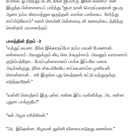
போங்க. ஓ மறந்துட்டேன், நீங்க ஐயமாரு. இங்க எல்லாம்" என
இழுத்த பிள்ளையைப் பார்த்து "ஐயா நான் பொறப்புலதான் ஐயரு
ஆனா நம்ம கிராமத்துல ஒருத்தன். வாங்க பசங்ககூட சேர்ந்து
சாப்பிடுவோம்" எனச் சொல்லி பிள்ளையுடன் உணவுக்கூடத்திற்கு
சென்றார் பரமானந்தம்
பாசத்தின் நிறம் -3
"வந்துட்டீயளா. நீங்க இல்லாதப்போ நம்ம மவன் பேசுனான்.
என்னவாம். அவனுக்கும் லீவு கெடச்சுருச்சாம். அவனும் வாரானாம்
குடும்பத்தோட. பேரப்புள்ளைகளப் பாக்க இப்பவே மனசு
அடிச்சுக்குது. நீங்க ஸ்கூல்லேயே சாப்டீயளாம்ல முனியன்
சொன்னான்… சரி இருங்க புது வெத்தலக் கட்டு வந்துருக்கு
எடுத்தாறேன்."
"வள்ளி கொஞ்சம் இரு புள்ள. என்ன இப்ப வள்ளிக்கு. அட என்ன
புதுசா பாக்குறீய!"
"உன் அழக ரசிக்கேன்."
"அட இதென்ன. கிழவன் துள்ளி விளையாடுறது கணக்கா."