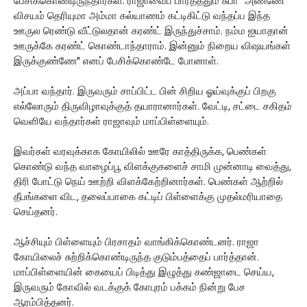
பேசிக்கொண்டிருந்தார்கள். ராஜாவைப் பார்த்ததும் சுபா "அண்ணே
விசயம் தெரியுமா அம்மா கல்யாணம் கட்டிகிட்டு வந்தப்ப இந்த
ஊருல ரெண்டு வீட்டுலதான் கரண்ட் இருந்துச்சாம். நம்ம ஐயாதான்
ஊருக்கே கரண்ட் கொண்டாந்தாராம். இன்னும் நிறைய விஷயங்கள்
இருக்குண்ணே" எனப் பேசிக்கொண்டே போனாள்.
அப்பா வந்தார். இருவரும் சாப்பிட்ட பின் சிறிய ஓய்வுக்குப் பிறகு
எல்லோரும் திருவிழாவுக்குத் தயாரானார்கள். வேட்டி, சட்டை சகிதம்
வெளியே வந்தார்கள் ராஜாவும் மாப்பிள்ளையும்.
இவர்கள் வரவுக்காக கோயிலில் ஊரே காத்திருக்க, பெண்கள்
கொண்டு வந்த வாழைப்பூ விளக்குகளைச் சாமி முன்னாடி வைத்து,
திரி போட்டு நெய் ஊற்றி விளக்கேற்றினார்கள். பெண்கள் ஆற்றில்
தீபங்களை விட, தலைப்பாகை கட்டிப் பிள்ளைக்கு முதல்மரியாதை
செய்தனர்.
ஆச்சியும் பிள்ளையும் பிரசாதம் வாங்கிக்கொண்டனர். ராஜா
கோயிலைச் சுற்றிக்கொண்டிருந்த குடும்பத்தைப் பார்த்தான்.
மாப்பிள்ளையின் கையைப் பிடித்து இழுத்து கண்ஜாடை செய்ய,
இருவரும் கோவில் வடக்குக் கோபுரம் பக்கம் நின்று பேச
ஆரம்பித்தனர்.