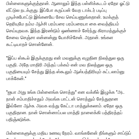
பிள்ளைகளுக்குத்தான். ஆனாலும் இந்த பள்ளிக்கூடம் ஏதோ ஓட்டு
வீட்டுல நடக்குது. இப்போ கருப்பன் வேற டாக்டர் படிப்பு
முடிச்சுபோட்டு இங்கனயே சேவ செய்யணுங்கறான். உமக்குத்
தெரியுமே நம்ம ஆச்சி பரம்பரை பரம்பரையா கை வைத்தியம்
செய்யுறவக. இந்த இரண்டும் ஒண்ணாச் சேர்ந்து கிராமத்துக்குச்
சேவை செஞ்சா என்னன்னு யோசிச்சேன். அதான். உங்கள
கூட்டியாறச் சொன்னேன்.
"இப்ப ஸ்கூல் இருக்குறது என் மவனுக்கு எழுதின நிலத்துல ஒரு
பகுதி. அதே மாதிரி அந்தப் பக்கம் என் மவ நிலத்துல ஒரு
பகுதியையும் சேத்து இந்த ஸ்கூலும் ஆஸ்பத்திரியும் கட்டலாம்னு
பாக்கேன்."
"ஐயா அது உங்க பிள்ளைங்க சொத்து" என வக்கீல் இழுக்க "அட
நான் சம்பாதிச்சதும் அவங்க பாட்டன் சொத்தும் சேந்துதான
இவ்ளோ ஆச்சு. அவக வந்து கேட்டா பாத்துக்கலாம். ஏதோ ஒரு
பகுதிதான. நான் சொன்னாப்பல மாத்தி நாளைக்கி பத்திரத்தப்
பதிஞ்சுடுங்க.
பிள்ளைகளுக்கு மதிய உணவு நேரம். வாங்களேன் நீங்களும் சாப்டுப்