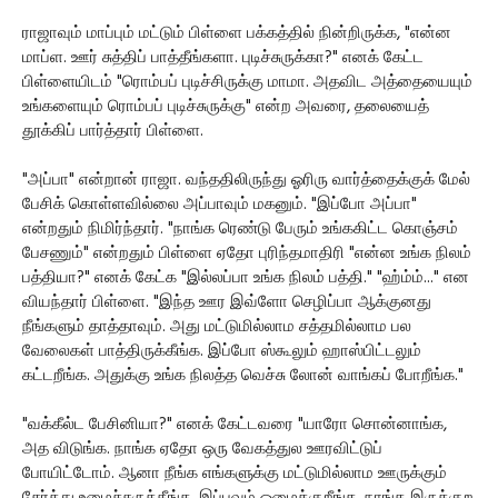
ராஜாவும் மாப்பும் மட்டும் பிள்ளை பக்கத்தில் நின்றிருக்க, "என்ன
மாப்ள. ஊர் சுத்திப் பாத்தீங்களா. புடிச்சுருக்கா?" எனக் கேட்ட
பிள்ளையிடம் "ரொம்பப் புடிச்சிருக்கு மாமா. அதவிட அத்தையையும்
உங்களையும் ரொம்பப் புடிச்சுருக்கு" என்ற அவரை, தலையைத்
தூக்கிப் பார்த்தார் பிள்ளை.
"அப்பா" என்றான் ராஜா. வந்ததிலிருந்து ஓரிரு வார்த்தைக்குக் மேல்
பேசிக் கொள்ளவில்லை அப்பாவும் மகனும். "இப்போ அப்பா"
என்றதும் நிமிர்ந்தார். "நாங்க ரெண்டு பேரும் உங்ககிட்ட கொஞ்சம்
பேசணும்" என்றதும் பிள்ளை ஏதோ புரிந்தமாதிரி "என்ன உங்க நிலம்
பத்தியா?" எனக் கேட்க "இல்லப்பா உங்க நிலம் பத்தி." "ஹ்ம்ம்..." என
வியந்தார் பிள்ளை. "இந்த ஊர இவ்ளோ செழிப்பா ஆக்குனது
நீங்களும் தாத்தாவும். அது மட்டுமில்லாம சத்தமில்லாம பல
வேலைகள் பாத்திருக்கீங்க. இப்போ ஸ்கூலும் ஹாஸ்பிட்டலும்
கட்டறீங்க. அதுக்கு உங்க நிலத்த வெச்சு லோன் வாங்கப் போறீங்க."
"வக்கீல்ட பேசினியா?" எனக் கேட்டவரை "யாரோ சொன்னாங்க,
அத விடுங்க. நாங்க ஏதோ ஒரு வேகத்துல ஊரவிட்டுப்
போயிட்டோம். ஆனா நீங்க எங்களுக்கு மட்டுமில்லாம ஊருக்கும்