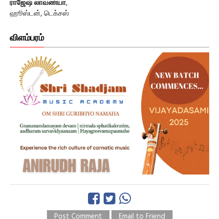
ராஜேஷ் லாவண்யா
,
ஹூஸ்டன், டெக்சஸ்
விளம்பரம்
Post Comment
Email to Friend