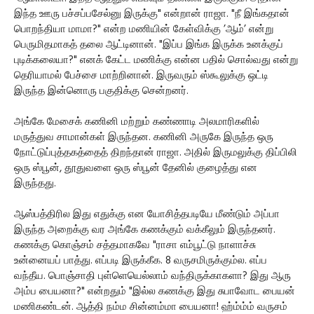
இந்த ஊரு பச்சப்பசேல்னு இருக்கு" என்றான் ராஜா. "நீ இங்கதான்
பொறந்தியா மாமா?" என்ற மணியின் கேள்விக்கு ’ஆம்’ என்று
பெருமிதமாகத் தலை ஆட்டினான். "இப்ப இங்க இருக்க உனக்குப்
புடிக்கலையா?" எனக் கேட்ட மணிக்கு என்ன பதில் சொல்வது என்று
தெரியாமல் பேச்சை மாற்றினான். இருவரும் ஸ்கூலுக்கு ஒட்டி
இருந்த இன்னொரு பகுதிக்கு சென்றனர்.
அங்கே மேசைக் கணினி மற்றும் கண்ணாடி அலமாரிகளில்
மருத்துவ சாமான்கள் இருந்தன. கணினி அருகே இருந்த ஒரு
நோட்டுப்புத்தகத்தைத் திறந்தான் ராஜா. அதில் இருமலுக்கு திப்பிலி
ஒரு ஸ்பூன், தூதுவளை ஒரு ஸ்பூன் தேனில் குழைத்து என
இருந்தது.
ஆஸ்பத்திரில இது எதுக்கு என யோசித்தபடியே மீண்டும் அப்பா
இருந்த அறைக்கு வர அங்கே கணக்கும் வக்கீலும் இருந்தனர்.
கணக்கு கொஞ்சம் சத்தமாகவே "ராசா எம்பூட்டு நாளாச்சு
உன்னையப் பாத்து. எப்படி இருக்கீக. 8 வருசமிருக்கும்ல. எப்ப
வந்தீய. பொஞ்சாதி புள்ளெயெல்லாம் வந்திருக்காகளா? இது ஆரு
அம்ப பையனா?" என்றதும் "இல்ல கணக்கு இது சுபாவோட பையன்
மணிகண்டன். ஆத்தி நம்ம சின்னம்மா பையனா! ஹ்ம்ம்ம் வருசம்