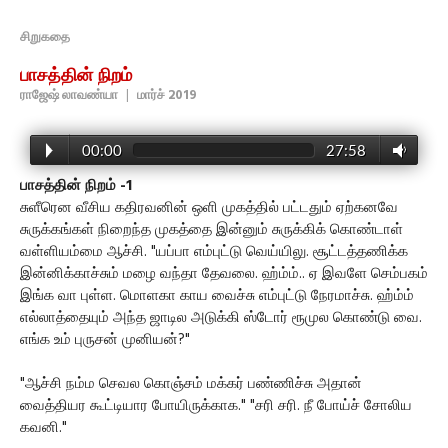
சிறுகதை
பாசத்தின் நிறம்
ராஜேஷ் லாவண்யா
|
மார்ச் 2019
00:00
27:58
பாசத்தின் நிறம் -1
சுளீரென வீசிய கதிரவனின் ஒளி முகத்தில் பட்டதும் ஏற்கனவே
சுருக்கங்கள் நிறைந்த முகத்தை இன்னும் சுருக்கிக் கொண்டாள்
வள்ளியம்மை ஆச்சி. "யப்பா எம்புட்டு வெய்யிலு. சூட்டத்தணிக்க
இன்னிக்காச்சும் மழை வந்தா தேவலை. ஹ்ம்ம்.. ஏ இவளே செம்பகம்
இங்க வா புள்ள. மொளகா காய வைச்சு எம்புட்டு நேரமாச்சு. ஹ்ம்ம்
எல்லாத்தையும் அந்த ஜாடில அடுக்கி ஸ்டோர் ரூமுல கொண்டு வை.
எங்க உம் புருசன் முனியன்?"
"ஆச்சி நம்ம செவல கொஞ்சம் மக்கர் பண்ணிச்சு அதான்
வைத்தியர கூட்டியார போயிருக்காக." "சரி சரி. நீ போய்ச் சோலிய
கவனி."