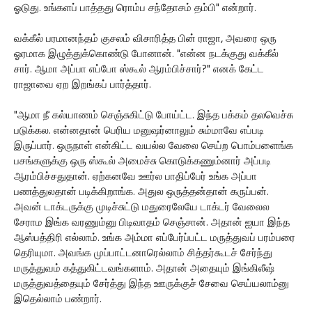
ஓடுது. உங்களப் பாத்தது ரொம்ப சந்தோசம் தம்பி" என்றார்.
வக்கீல் பரமானந்தம் குசலம் விசாரித்த பின் ராஜா, அவரை ஒரு
ஓரமாக இழுத்துக்கொண்டு போனான். "என்ன நடக்குது வக்கீல்
சார். ஆமா அப்பா எப்போ ஸ்கூல் ஆரம்பிச்சார்?" எனக் கேட்ட
ராஜாவை ஏற இறங்கப் பார்த்தார்.
"ஆமா நீ கல்யாணம் செஞ்சுகிட்டு போய்ட்ட. இந்த பக்கம் தலவெச்சு
படுக்கல. என்னதான் பெரிய மனுஷர்னாலும் சும்மாவே எப்படி
இருப்பார். ஒருநாள் என்கிட்ட வயல்ல வேலை செய்ற பொம்பளைங்க
பசங்களுக்கு ஒரு ஸ்கூல் அமைச்சு கொடுக்கணும்னார் அப்படி
ஆரம்பிச்சதுதான். ஏற்கனவே ஊர்ல பாதிப்பேர் உங்க அப்பா
பணத்துலதான் படிக்கிறாங்க. அதுல ஒருத்தன்தான் கருப்பன்.
அவன் டாக்டருக்கு முடிச்சுட்டு மதுரைலேயே டாக்டர் வேலைல
சேராம இங்க வரணும்னு பிடிவாதம் செஞ்சான். அதான் ஐயா இந்த
ஆஸ்பத்திரி எல்லாம். உங்க அம்மா எப்பேர்ப்பட்ட மருத்துவப் பரம்பரை
தெரியுமா. அவங்க முப்பாட்டனாரெல்லாம் சித்தர்கூடச் சேர்ந்து
மருத்துவம் கத்துகிட்டவங்களாம். அதான் அதையும் இங்கிலீஷ்
மருத்துவத்தையும் சேர்த்து இந்த ஊருக்குச் சேவை செய்யலாம்னு
இதெல்லாம் பண்றார்.