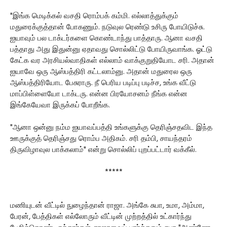
"இங்க மெடிக்கல் வசதி ரொம்பக் கம்மி. எல்லாத்துக்கும்
மதுரைக்குத்தான் போகணும். நடுவுல ரெண்டு உசிரு போயிடுச்சு.
ஐயாவும் பல டாக்டர்களை கொண்டாந்து பாத்தாரு. ஆனா வசதி
பத்தாது அது இதுன்னு ஏதாவது சொல்லிட்டு போயிருவாங்க. ஓட்டு
கேட்க வர அரசியல்வாதிகள் எல்லாம் வாக்குறுதியோட சரி. அதான்
ஐயாவே ஒரு ஆஸ்பத்திரி கட்டலாம்னு. அதான் மதுரைல ஒரு
ஆஸ்பத்திரியோட பேசுராரு. நீ பெரிய படிப்பு படிச்ச, உங்க வீட்டு
மாப்பிள்ளையோ டாக்டரு. என்ன பிரயோசனம் நீங்க என்ன
இங்கேயேவா இருக்கப் போறீங்க.
"ஆனா ஒன்னு நம்ம ஐயாவப்பத்தி உங்களுக்கு தெரிஞ்சதவிட இந்த
ஊருக்குத் தெரிஞ்சது ரொம்ப அதிகம். சரி தம்பி, சாயந்தரம்
திருவிழாவுல பாக்கலாம்" என்று சொல்லிப் புறப்பட்டார் வக்கீல்.
*****
மணியுடன் வீட்டில் நுழைந்தான் ராஜா. அங்கே சுபா, உமா, அம்மா,
பேரன், பேத்திகள் எல்லோரும் வீட்டின் முற்றத்தில் உட்கார்ந்து