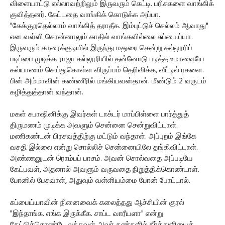
விளையாட்டு எல்லாவற்றிலும் இருவரும் கெட்டி. பரிசுகளை வாங்கிக்
குவித்தனர். கேட்டதை வாங்கிக் கொடுக்க அப்பா.
"கேக்குறதெல்லாம் வாங்கித் தராதீக. இம்புட்டுச் செல்லம் ஆவாது"
என வள்ளி சொன்னாலும் காதில் வாங்கவில்லை சுப்பைய்யா.
இருவரும் காரைக்குடியில் இருந்து மதுரை சென்று கல்லூரிப்
படிப்பை முடிக்க ராஜா கல்லூரியில் தன்னோடு படித்த உமாவையே
கல்யாணம் செய்துகொள்ள விருப்பம் தெரிவிக்க, வீட்டில் ரகளை.
பின் அம்மாவின் கண்ணீரில் மங்கியவன்தான். மீண்டும் 2 வருடம்
கழித்துத்தான் வந்தான்.
மகள் சுபாஷினிக்கு இவர்கள் டாக்டர் மாப்பிள்ளை பார்த்துத்
திருமணம் முடிக்க அவளும் சென்னை சென்றுவிட்டாள்.
மணிகண்டன் பிரசவத்திற்கு மட்டும் வந்தாள். அப்புறம் இங்கே
வசதி இல்லை என்று சொல்லிச் சென்னையிலே தங்கிவிட்டாள்.
அண்ணனுடன் ரொம்பப் பாசம். அவன் சொல்வதை அப்படியே
கேட்பவள், அதனால் அவளும் வருவதை நிறுத்திக்கொண்டாள்.
போனில் பேசுவாள், அதுவும் வள்ளியம்மை போன் போட்டால்.
சுப்பைய்யாவின் நினைவைக் கலைத்தது ஆச்சியின் குரல்
"இந்தாங்க. எங்க இருக்கீக. சாப்ட வாரீயளா" என்று