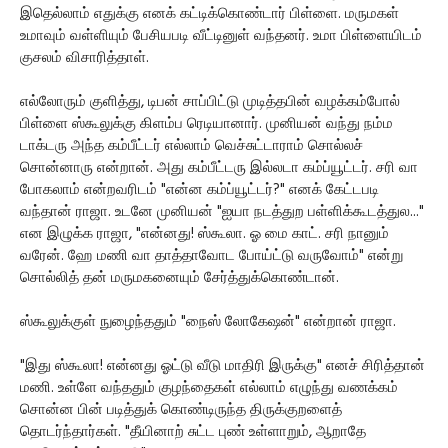
இதெல்லாம் எதுக்கு எனக் கட்டிக்கொண்டார் பிள்ளை. மருமகள்
உமாவும் வள்ளியும் பேசியபடி வீட்டினுள் வந்தனர். உமா பிள்ளையிடம்
குசலம் விசாரித்தாள்.
எல்லோரும் குளித்து, டிபன் சாப்பிட்டு முடித்தபின் வழக்கம்போல்
பிள்ளை ஸ்கூலுக்கு கிளம்ப ரெடியானார். முனியன் வந்து நம்ம
டாக்டரு அந்த கம்பீட்டர் எல்லாம் வெச்சுட்டாராம் சொல்லச்
சொன்னாரு என்றான். அது கம்பீட்டரு இல்லடா கம்ப்யூட்டர். சரி வா
போகலாம் என்றவரிடம் "என்ன கம்ப்யூட்டர்?" எனக் கேட்டபடி
வந்தான் ராஜா. உடனே முனியன் "ஐயா நடத்துற பள்ளிக்கூடத்துல..."
என இழுக்க ராஜா, "என்னது! ஸ்கூலா. ஓ மை காட். சரி நானும்
வரேன். ஹே மணி வா தாத்தாவோட போய்ட்டு வருவோம்" என்று
சொல்லித் தன் மருமகனையும் சேர்த்துக்கொண்டான்.
ஸ்கூலுக்குள் நுழைந்ததும் "நைஸ் லோகேஷன்" என்றான் ராஜா.
"இது ஸ்கூலா! என்னது ஓட்டு வீடு மாதிரி இருக்கு" எனச் சிரித்தான்
மணி. உள்ளே வந்ததும் குழந்தைகள் எல்லாம் எழுந்து வணக்கம்
சொன்ன பின் படித்துக் கொண்டிருந்த திருக்குறளைத்
தொடர்ந்தார்கள். "தீயினாற் சுட்ட புண் உள்ளாறும், ஆறாதே