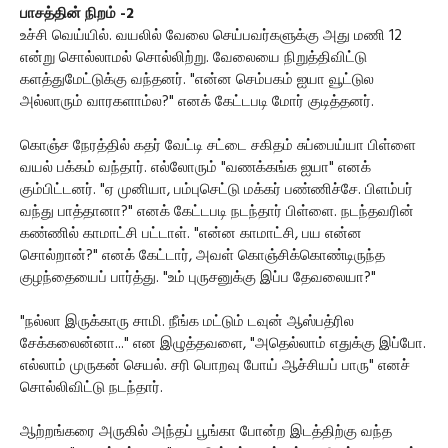
பாசத்தின் நிறம் -2
உச்சி வெய்யில். வயலில் வேலை செய்பவர்களுக்கு அது மணி 12
என்று சொல்லாமல் சொல்லிற்று. வேலையை நிறுத்திவிட்டு
களத்துமேட்டுக்கு வந்தனர். "என்ன செம்பகம் ஐயா வூட்டுல
அல்லாரும் வாரகளாம்ல?" எனக் கேட்டபடி மோர் குடித்தனர்.
கொஞ்ச நேரத்தில் கதர் வேட்டி சட்டை சகிதம் சுப்பைய்யா பிள்ளை
வயல் பக்கம் வந்தார். எல்லோரும் "வணக்கங்க ஐயா" எனக்
கும்பிட்டனர். "ஏ முனியா, பம்புசெட்டு மக்கர் பண்ணிச்சே. பிளம்பர்
வந்து பாத்தானா?" எனக் கேட்டபடி நடந்தார் பிள்ளை. நடந்தவரின்
கண்ணில் காமாட்சி பட்டாள். "என்ன காமாட்சி, பய என்ன
சொல்றான்?" எனக் கேட்டார், அவள் கொஞ்சிக்கொண்டிருந்த
குழந்தையைப் பார்த்து. "உம் புருசனுக்கு இப்ப தேவலையா?"
"நல்லா இருக்காரு சாமி. நீங்க மட்டும் டவுன் ஆஸ்பத்ரில
சேக்கலைன்னா..." என இழுத்தவளை, "அதெல்லாம் எதுக்கு இப்போ.
எல்லாம் முருகன் செயல். சரி பொறவு போய் ஆச்சியப் பாரு" எனச்
சொல்லிவிட்டு நடந்தார்.
ஆற்றங்கரை அருகில் அந்தப் பூங்கா போன்ற இடத்திற்கு வந்த