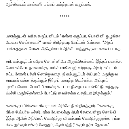
ஆச்சியைக் கண்ணீர் மல்கப் பார்த்தான் கருப்பன்.
*****
பணத்துடன் வந்த கருப்பனிடம் "என்ன கருப்பா, பொன்னி ஒழுங்கா
வேலை செய்றாளா?" எனச் சிரித்தபடி கேட்டார் பிள்ளை. "அதப்
பாக்கத்தான போன. அதெல்லாம் ஆச்சி பாத்துக்குவா கவலப்படாத.
சரி, கம்புயூட்டர் ஏதோ சொன்னியே அதுக்கெல்லாம் இந்தப் பணத்த
வெச்சுக்கோ. நாளைக்கு பாங்க் மானேஜர் வர்ராரு. அவர் கட்டடம்
கட்ட லோன் பத்தி சொல்லுவாரு. நீ கம்புயூட்டர் அப்புறம் மருத்துவ
சாமான் எல்லாத்துக்கும் இந்தப் பணத்த வெச்சுக்க. அப்புறம்
முனியனோட போயி பிளாஸ்டிக் டப்பா நிறைய வாங்கிட்டு வந்துரு.
ஆச்சி மருந்தெல்லாம் போட்டு வைச்சுக்க வசதியா இருக்கும்."
கணக்குப் பிள்ளை சிவராமன் அங்கே நின்றிருந்தார். "கணக்கு,
நீங்க பேப்பர்ல டீச்சர், நர்சு வேலைக்கு ஆள் தேவைன்னு சொல்லி
இந்த ஆபீஸ் அட்ரெஸ் கொடுத்து விளம்பரம் கொடுத்துறுங்க. நம்ம
ஸ்கூலுக்கும் டீச்சர் வேணும், ஆஸ்பத்திரிக்கும் நர்சு தேவை."