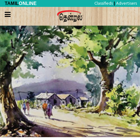
Classifieds
Advertisers
TAMIL
ONLINE
|