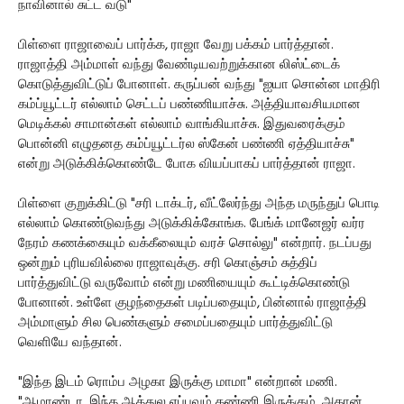
நாவினால் சுட்ட வடு"
பிள்ளை ராஜாவைப் பார்க்க, ராஜா வேறு பக்கம் பார்த்தான்.
ராஜாத்தி அம்மாள் வந்து வேண்டியவற்றுக்கான லிஸ்ட்டைக்
கொடுத்துவிட்டுப் போனாள். கருப்பன் வந்து "ஐயா சொன்ன மாதிரி
கம்ப்யூட்டர் எல்லாம் செட்டப் பண்ணியாச்சு. அத்தியாவசியமான
மெடிக்கல் சாமான்கள் எல்லாம் வாங்கியாச்சு. இதுவரைக்கும்
பொன்னி எழுதனத கம்ப்யூட்டர்ல ஸ்கேன் பண்ணி ஏத்தியாச்சு"
என்று அடுக்கிக்கொண்டே போக வியப்பாகப் பார்த்தான் ராஜா.
பிள்ளை குறுக்கிட்டு "சரி டாக்டர், வீட்லேர்ந்து அந்த மருந்துப் பொடி
எல்லாம் கொண்டுவந்து அடுக்கிக்கோங்க. பேங்க் மானேஜர் வர்ர
நேரம் கணக்கையும் வக்கீலையும் வரச் சொல்லு" என்றார். நடப்பது
ஒன்றும் புரியவில்லை ராஜாவுக்கு. சரி கொஞ்சம் சுத்திப்
பார்த்துவிட்டு வருவோம் என்று மணியையும் கூட்டிக்கொண்டு
போனான். உள்ளே குழந்தைகள் படிப்பதையும், பின்னால் ராஜாத்தி
அம்மாளும் சில பெண்களும் சமைப்பதையும் பார்த்துவிட்டு
வெளியே வந்தான்.
"இந்த இடம் ரொம்ப அழகா இருக்கு மாமா" என்றான் மணி.
"ஆமாண்டா. இந்த ஆத்துல எப்பவும் தண்ணி இருக்கும். அதான்