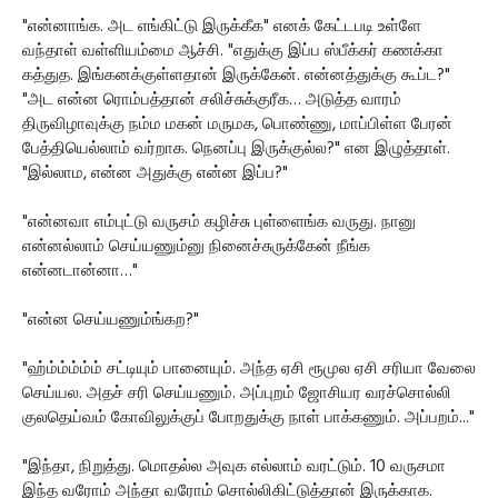
"என்னாங்க. அட எங்கிட்டு இருக்கீக" எனக் கேட்டபடி உள்ளே
வந்தாள் வள்ளியம்மை ஆச்சி. "எதுக்கு இப்ப ஸ்பீக்கர் கணக்கா
கத்துத. இங்கனக்குள்ளதான் இருக்கேன். என்னத்துக்கு கூப்ட?"
"அட என்ன ரொம்பத்தான் சலிச்சுக்குரீக… அடுத்த வாரம்
திருவிழாவுக்கு நம்ம மகன் மருமக, பொண்ணு, மாப்பிள்ள பேரன்
பேத்தியெல்லாம் வர்றாக. நெனப்பு இருக்குல்ல?" என இழுத்தாள்.
"இல்லாம, என்ன அதுக்கு என்ன இப்ப?"
"என்னவா எம்புட்டு வருசம் கழிச்சு புள்ளைங்க வருது. நானு
என்னல்லாம் செய்யணும்னு நினைச்சுருக்கேன் நீங்க
என்னடான்னா…"
"என்ன செய்யணும்ங்கற?"
"ஹ்ம்ம்ம்ம்ம் சட்டியும் பானையும். அந்த ஏசி ரூமுல ஏசி சரியா வேலை
செய்யல. அதச் சரி செய்யணும். அப்புறம் ஜோசியர வரச்சொல்லி
குலதெய்வம் கோவிலுக்குப் போறதுக்கு நாள் பாக்கணும். அப்பறம்..."
"இந்தா, நிறுத்து. மொதல்ல அவுக எல்லாம் வரட்டும். 10 வருசமா
இந்த வரோம் அந்தா வரோம் சொல்லிகிட்டுத்தான் இருக்காக.