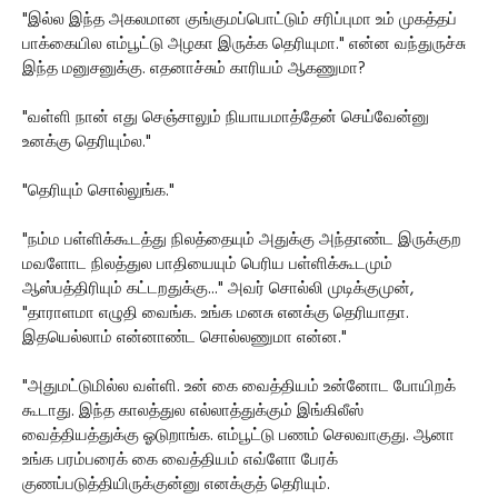
"இல்ல இந்த அகலமான குங்குமப்பொட்டும் சரிப்புமா உம் முகத்தப்
பாக்கையில எம்பூட்டு அழகா இருக்க தெரியுமா." என்ன வந்துருச்சு
இந்த மனுசனுக்கு. எதனாச்சும் காரியம் ஆகணுமா?
"வள்ளி நான் எது செஞ்சாலும் நியாயமாத்தேன் செய்வேன்னு
உனக்கு தெரியும்ல."
"தெரியும் சொல்லுங்க."
"நம்ம பள்ளிக்கூடத்து நிலத்தையும் அதுக்கு அந்தாண்ட இருக்குற
மவளோட நிலத்துல பாதியையும் பெரிய பள்ளிக்கூடமும்
ஆஸ்பத்திரியும் கட்டறதுக்கு..." அவர் சொல்லி முடிக்குமுன்,
"தாராளமா எழுதி வைங்க. உங்க மனசு எனக்கு தெரியாதா.
இதயெல்லாம் என்னாண்ட சொல்லணுமா என்ன."
"அதுமட்டுமில்ல வள்ளி. உன் கை வைத்தியம் உன்னோட போயிறக்
கூடாது. இந்த காலத்துல எல்லாத்துக்கும் இங்கிலீஸ்
வைத்தியத்துக்கு ஓடுறாங்க. எம்பூட்டு பணம் செலவாகுது. ஆனா
உங்க பரம்பரைக் கை வைத்தியம் எவ்ளோ பேரக்
குணப்படுத்தியிருக்குன்னு எனக்குத் தெரியும்.