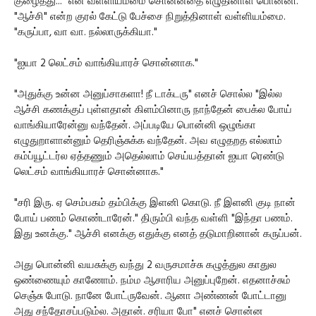
குழைத்து..." என வள்ளியம்மை சொன்னதை எழுதினாள் பொன்னி.
"ஆச்சி" என்ற குரல் கேட்டு பேச்சை நிறுத்தினாள் வள்ளியம்மை.
"கருப்பா, வா வா. நல்லாருக்கியா."
"ஐயா 2 லெட்சம் வாங்கியாரச் சொன்னாக."
"அதுக்கு உன்ன அனுப்சாகளா! நீ டாக்டரு" எனச் சொல்ல "இல்ல
ஆச்சி கணக்குப் புள்ளதான் கிளம்பினாரு நாந்தேன் பைக்ல போய்
வாங்கியாரேன்னு வந்தேன். அப்படியே பொன்னி ஒழுங்கா
எழுதுறாளான்னும் தெரிஞ்சுக்க வந்தேன். அவ எழுதறத எல்லாம்
கம்ப்யூட்டர்ல ஏத்தணும் அதெல்லாம் செய்யத்தான் ஐயா ரெண்டு
லெட்சம் வாங்கியாரச் சொன்னாக."
"சரி இரு. ஏ செம்பகம் தம்பிக்கு இளனி கொடு. நீ இளனி குடி நான்
போய் பணம் கொண்டாரேன்." திரும்பி வந்த வள்ளி "இந்தா பணம்.
இது உனக்கு." ஆச்சி எனக்கு எதுக்கு எனத் தடுமாறினான் கருப்பன்.
அது பொன்னி வயசுக்கு வந்து 2 வருசமாச்சு கழுத்துல காதுல
ஒண்ணையும் காணோம். நம்ம ஆசாரிய அனுப்புறேன். எதனாச்சும்
செஞ்சு போடு. நானே போட்ருவேன். ஆனா அண்ணன் போட்டானு
அது சந்தோசப்படும்ல. அதான். சரியா போ" எனச் சொன்ன