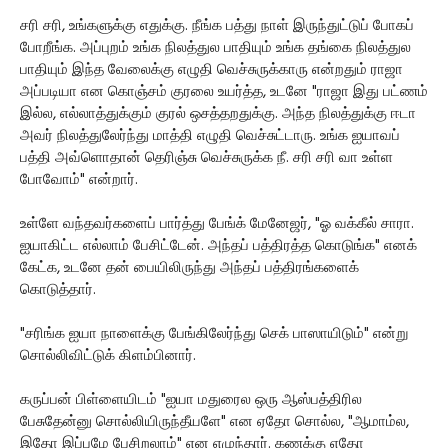
சரி சரி, உங்களுக்கு எதுக்கு. நீங்க பத்து நாள் இருந்துட்டுப் போகப்
போறீங்க. அப்புறம் உங்க நிலத்துல பாதியும் உங்க தங்கை நிலத்துல
பாதியும் இந்த வேலைக்கு எழுதி வெச்சுருக்காரு என்றதும் ராஜா
அப்படியா என கொஞ்சம் குரலை உயர்த்த, உடனே "ராஜா இது பட்ணம்
இல்ல, எல்லாத்துக்கும் குரல் ஒசத்தறதுக்கு. அந்த நிலத்துக்கு ஈடா
அவர் நிலத்துலேர்ந்து மாத்தி எழுதி வெச்சுட்டாரு. உங்க ஐயாவப்
பத்தி அவ்ளொதான் தெரிஞ்சு வெச்சுருக்க நீ. சரி சரி வா உள்ள
போவோம்" என்றார்.
உள்ளே வந்தவர்களைப் பார்த்து பேங்க் மேனேஜர், "ஓ வக்கீல் சாரா.
ஐயாகிட்ட எல்லாம் பேசிட்டேன். அந்தப் பத்திரத்த கொடுங்க" எனக்
கேட்க, உடனே தன் பையிலிருந்து அந்தப் பத்திரங்களைக்
கொடுத்தார்.
"சரிங்க ஐயா நாளைக்கு பேங்கிலேர்ந்து செக் பாஸாயிடும்" என்று
சொல்லிவிட்டுக் கிளம்பினார்.
கருப்பன் பிள்ளையிடம் "ஐயா மதுரைல ஒரு ஆஸ்பத்திரில
பேசுதேன்னு சொல்லியிருந்தீயளே" என ஏதோ சொல்ல, "ஆமாம்ல,
இதோ இப்பமே பேசிறலாம்" என எழுந்தார். கணக்கு எதோ