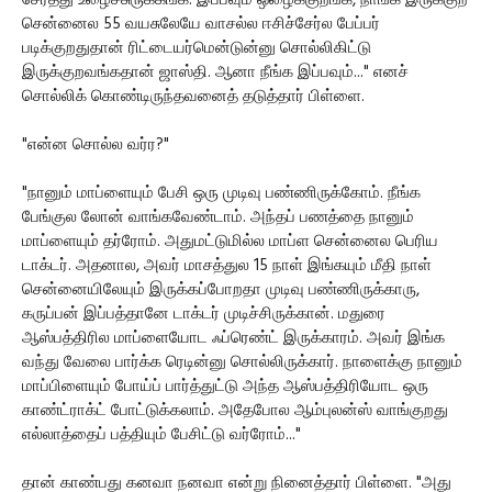
சேர்த்து உழைச்சுருக்கீங்க. இப்பவும் ஒழைக்குறீங்க, நாங்க இருக்குற
சென்னைல 55 வயசுலேயே வாசல்ல ஈசிச்சேர்ல பேப்பர்
படிக்குறதுதான் ரிட்டையர்மென்டுன்னு சொல்லிகிட்டு
இருக்குறவங்கதான் ஜாஸ்தி. ஆனா நீங்க இப்பவும்..." எனச்
சொல்லிக் கொண்டிருந்தவனைத் தடுத்தார் பிள்ளை.
"என்ன சொல்ல வர்ர?"
"நானும் மாப்ளையும் பேசி ஒரு முடிவு பண்ணிருக்கோம். நீங்க
பேங்குல லோன் வாங்கவேண்டாம். அந்தப் பணத்தை நானும்
மாப்ளையும் தர்ரோம். அதுமட்டுமில்ல மாப்ள சென்னைல பெரிய
டாக்டர். அதனால, அவர் மாசத்துல 15 நாள் இங்கயும் மீதி நாள்
சென்னையிலேயும் இருக்கப்போறதா முடிவு பண்ணிருக்காரு,
கருப்பன் இப்பத்தானே டாக்டர் முடிச்சிருக்கான். மதுரை
ஆஸ்பத்திரில மாப்ளையோட ஃப்ரெண்ட் இருக்காரம். அவர் இங்க
வந்து வேலை பார்க்க ரெடின்னு சொல்லிருக்கார். நாளைக்கு நானும்
மாப்பிளையும் போய்ப் பார்த்துட்டு அந்த ஆஸ்பத்திரியோட ஒரு
காண்ட்ராக்ட் போட்டுக்கலாம். அதேபோல ஆம்புலன்ஸ் வாங்குறது
எல்லாத்தைப் பத்தியும் பேசிட்டு வர்ரோம்..."
தான் காண்பது கனவா நனவா என்று நினைத்தார் பிள்ளை. "அது