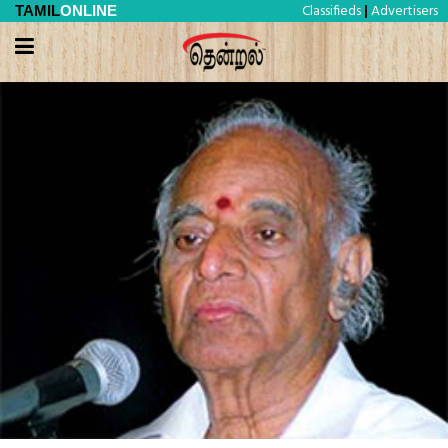
Classifieds
Advertisers
TAMIL
ONLINE
|