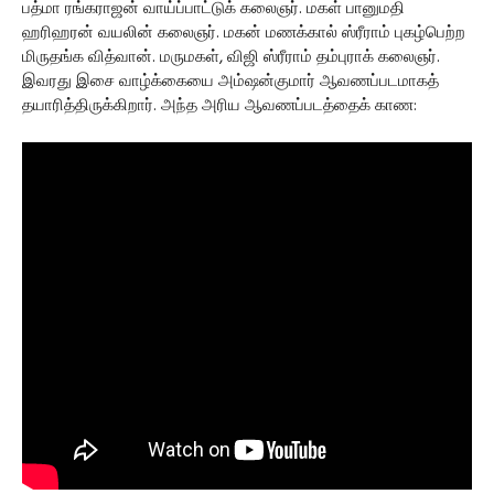
பத்மா ரங்கராஜன் வாய்ப்பாட்டுக் கலைஞர். மகள் பானுமதி
ஹரிஹரன் வயலின் கலைஞர். மகன் மணக்கால் ஸ்ரீராம் புகழ்பெற்ற
மிருதங்க வித்வான். மருமகள், விஜி ஸ்ரீராம் தம்புராக் கலைஞர்.
இவரது இசை வாழ்க்கையை அம்ஷன்குமார் ஆவணப்படமாகத்
தயாரித்திருக்கிறார். அந்த அரிய ஆவணப்படத்தைக் காண: