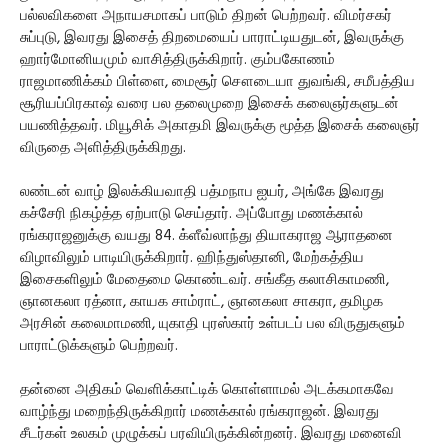
பல்லவிகளை அநாயசமாகப் பாடும் திறன் பெற்றவர். விமர்சகர்
சுப்புடு, இவரது இசைத் திறமையைப் பாராட்டியதுடன், இவருக்கு
ஹார்மோனியமும் வாசித்திருக்கிறார். கும்பகோணம்
ராஜமாணிக்கம் பிள்ளை, மைசூர் சௌடையா துவங்கி, சமீபத்திய
சூரியப்பிரகாஷ் வரை பல தலைமுறை இசைக் கலைஞர்களுடன்
பயணித்தவர். மியூசிக் அகாதமி இவருக்கு மூத்த இசைக் கலைஞர்
விருதை அளித்திருக்கிறது.
லண்டன் வாழ் இலக்கியவாதி பத்மநாப ஐயர், அங்கே இவரது
கச்சேரி நிகழ்த்த ஏற்பாடு செய்தார். அப்போது மணக்கால்
ரங்கராஜனுக்கு வயது 84. க்ளீவ்லாந்து தியாகராஜ ஆராதனை
விழாவிலும் பாடியிருக்கிறார். ஹிந்துஸ்தானி, மேற்கத்திய
இசைகளிலும் மேதைமை கொண்டவர். சங்கீத கலாசிகாமணி,
ஞானகலா ரத்னா, காயக சாம்ராட், ஞானகலா சாகரா, தமிழக
அரசின் கலைமாமணி, யுகாதி புரஸ்கார் உள்படப் பல விருதுகளும்
பாராட்டுக்களும் பெற்றவர்.
தன்னை அதிகம் வெளிக்காட்டிக் கொள்ளாமல் அடக்கமாகவே
வாழ்ந்து மறைந்திருக்கிறார் மணக்கால் ரங்கராஜன். இவரது
சீடர்கள் உலகம் முழுக்கப் பரவியிருக்கின்றனர். இவரது மனைவி