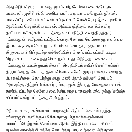
அது அரியக்குடி ராமானுஜ ஐயங்கார், செம்பை வைத்தியநாத
பாகவதர், முசிரி சுப்பிரமணிய ஐயர், மதுரை மணி ஐயர், ஜி.என்.
பாலசுப்பிரமணியம், எம்.எஸ். சுப்புலட்சுமி போன்றோர் இசையுலகில்
ஆதிக்கம் செலுத்திய காலம். அக்காலத்திலும் தனக்கென்று
தனியாக ரசிகர்கள் கூட்டத்தை வசப்படுத்தி வைத்திருந்தார்
ரங்கராஜன். தமிழகம் மட்டுமல்லாது, கேரளா, பெங்களூரு எனப் பல
இடங்களுக்கும் சென்று கச்சேரிகள் செய்தார். ஒருசமயம்
திருவையாற்றில் நடந்த கச்சேரியில் எம்.எஸ். சுப்புலட்சுமி பாடிய
பிறகு கூட்டம் கலைந்து சென்றுவிட்டது. அடுத்து மணக்கால்
ரங்கராஜன் பாடத் துவங்கினார். சில நிமிடங்களில் சென்றவர்கள்
திரும்பிவந்து கேட்கத் துவங்கினர். கச்சேரி முடியும்வரை கலைந்து
போகவில்லை. தொடர்ந்து ஆறு மணி நேரம் கச்சேரி செய்யும்
அளவுக்கு ஆற்றல் மிக்கவர் ரங்கராஜன். இவரது மேதைமையைக்
கண்டு வியந்த செம்பை வைத்தியநாத பாகவதர், இவருக்கு 'சங்கீத
சிம்மம்' என்ற பட்டத்தை அளித்தார்.
அரியவகை ராகங்களைப் பாடுவதில் ஆர்வம் கொண்டிருந்த
ரங்கராஜன், தனித்துவமிக்க தனது பிருகாக்களுக்காகப்
பாராட்டப்பெற்றவர். சென்னை அகில இந்திய வானொலியின்
துவக்க காலத்திலிருந்தே தொடர்ந்து பாடி வந்தவர். அரிதான