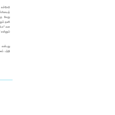
கச்சேரி
ச்சியைத்
கு வேறு
லும் தனி
வ போ" என
 என்னும்
 என்பது
ைப் பற்றி