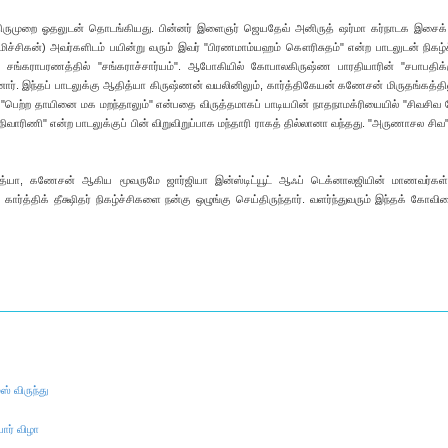
திருமுறை ஓதலுடன் தொடங்கியது. பின்னர் இளைஞர் ஜெயதேவ் அனிருத் ஷர்மா கர்நாடக இசைக் 
(மிச்சிகன்) அவர்களிடம் பயின்று வரும் இவர் "பிரணமாம்யஹம் கௌரிசுதம்" என்ற பாடலுடன் நிகழ்
 சங்கராபரணத்தில் "சங்கராச்சார்யம்". ஆபோகியில் கோபாலகிருஷ்ண பாரதியாரின் "சபாபதிக்
னார். இந்தப் பாடலுக்கு ஆதித்யா கிருஷ்ணன் வயலினிலும், கார்த்திகேயன் கணேசன் மிருதங்கத்தி
 "பெற்ற தாயினை மக மறந்தாலும்" என்பதை விருத்தமாகப் பாடியபின் நாதநாமக்ரியையில் "சிவசி
நிவாரிணி" என்ற பாடலுக்குப் பின் விறுவிறுப்பாக மந்தாரி ராகத் தில்லானா வந்தது. "அருணாசல சிவ"
த்யா, கணேசன் ஆகிய மூவருமே ஜார்ஜியா இன்ஸ்டிட்யூட் ஆஃப் டெக்னாலஜியின் மாணவர்கள்
ு கார்த்திக் தீக்ஷிதர் நிகழ்ச்சிகளை நன்கு ஒழுங்கு செய்திருந்தார். வளர்ந்துவரும் இந்தக் கோவில
் விருந்து
யார் விழா