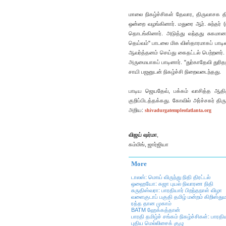
மாலை நிகழ்ச்சிகள் தேவார, திருவாசக 
ஒன்றை வழங்கினார். மதுரை ஆர். சுந்தர் 
தொடங்கினார். அடுத்து வந்தது சுகமான
தெய்வம்" பாடலை மிக விஸ்தாரமாகப் பாடி
ஆவர்த்தனம் செய்து கைதட்டல் பெற்றனர்.
அருமையாகப் பாடினார். "துர்காதேவி துரித
சாயி பஜனுடன் நிகழ்ச்சி நிறைவடைந்தது.
பாடிய ஜெயதேவ், பக்கம் வாசித்த ஆதி
குறிப்பிடத்தக்கது. கோவில் அர்ச்சகர் திர
அறிய:
shivadurgatempleofatlanta.org
விஜய் ஷர்மா
,
கம்மிங், ஜார்ஜியா
More
டாலஸ்: மொய் விருந்து நிதி திரட்டல்
ஒஹையோ: கஜா புயல் நிவாரண நிதி
சுருதிஸ்வரா: பாரதியார் பிறந்தநாள் விழா
வளைகுடாப் பகுதி தமிழ் மன்றம் கிறிஸ்துமஸ
ரத்த தான முகாம்
BATM ஹேக்கத்தான்
பாரதி தமிழ்ச் சங்கம் நிகழ்ச்சிகள்: பாரதி
புதிய மெல்லிசைக் குழு