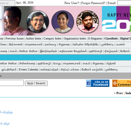
ஆக. 08, 2026
New User?
|
Forgot Password?
| Email:
bout us
sue
|
Previous Issues
|
Author Index
|
Category Index
|
Organization Index
|
E-Magazine
|
Classifieds
|
Digital
பார்வை
|
நேர்காணல்
|
சாதனையாளர்
|
நலம்வாழ
|
சிறுகதை
|
அன்புள்ள சிநேகிதியே
|
முன்னோடி
|
பயணம்
க்கதை
|
சமயம்
|
சினிமா சினிமா
|
இளந்தென்றல்
|
கதிரவனை கேளுங்கள்
|
ஹரிமொழி
|
நிகழ்வுகள்
|
மேலோர் 
ினிமா சினிமா
|
சின்னக்கதை
|
ஹரிமொழி
|
பொது
|
சாதனையாளர்
|
சமயம்
|
சிறுகதை
|
அஞ்சலி
 துப்பறிகிறார்
|
Events Calendar
|
கவிதைப்பந்தல்
|
சிறப்புப் பார்வை
|
மேலோர் வாழ்வில்
|
முன்னோடி
வை
< Prev
|
Ind
 விருந்து
ார் விழா