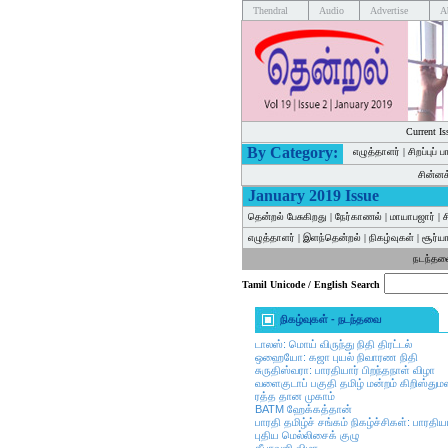
Thendral
Audio
Advertise
A
Current Is
By Category:
எழுத்தாளர்
|
சிறப்புப் 
சின்ன
January 2019 Issue
தென்றல் பேசுகிறது
|
நேர்காணல்
|
மாயாபஜார்
|
ச
எழுத்தாளர்
|
இளந்தென்றல்
|
நிகழ்வுகள்
|
சூர்யா
நடந்த
Tamil Unicode / English Search
நிகழ்வுகள் - நடந்தவை
டாலஸ்: மொய் விருந்து நிதி திரட்டல்
ஒஹையோ: கஜா புயல் நிவாரண நிதி
சுருதிஸ்வரா: பாரதியார் பிறந்தநாள் விழா
வளைகுடாப் பகுதி தமிழ் மன்றம் கிறிஸ்துமஸ்
ரத்த தான முகாம்
BATM ஹேக்கத்தான்
பாரதி தமிழ்ச் சங்கம் நிகழ்ச்சிகள்: பாரதிய
புதிய மெல்லிசைக் குழு