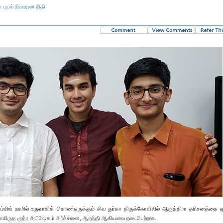
ா புயல் நிவாரண நிதி
கம்மிங் நகரில் உருவாகிக் கொண்டிருக்கும் சிவ துர்கா திருக்கோவிலில் ஆருத்திரா தரிசனத்தை ஒட
்சாமிருத ருத்ர அபிஷேகம் அர்ச்சனை, ஆரத்தி ஆகியவை நடைபெற்றன.