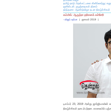
தீபாவளி விழா
தமிழ் நாடு அறக்கட்டளை கிளீவ்லாந்து: கஜ
ஹூஸ்டன்: குழந்தைகள் தினம்
நர்த்தனா: ஆண்டுவிழா நடன நிகழ்ச்சிகள்
கம்மிங்: ஆருத்ரா தரிசனக் கச்சேரி
-
விஜய் ஷர்மா
|
ஜனவரி 2019
|
டிசம்பர் 23, 2019 அன்று ஜார்ஜியாவின் 
நிகழ்ச்சிகள் நடைபெற்றன. காலையில் பஞ