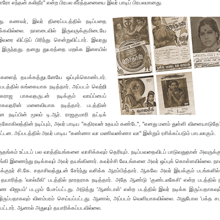
ரோ எந்தன் கலிதீர" என்ற பிரபல கீர்த்தனையை இவர் பாடிப் பிரபலமானது.
ு. கணவர், இவர் திரைப்படத்தில் நடிப்பதை
ிக்கவில்லை. நாளடைவில் இருவருக்குமிடையே
விட்டுப் பிரிந்து சென்றுவிட்டார். இவரது
ாக இருந்தது. தனது துயரத்தை மறக்க இசையில்
க்களைத் தயக்கத்துடனேயே ஒப்புக்கொண்டார்.
படத்தில் கங்கையாக நடித்தார். அப்படம் வெற்றி
கராஜ பாகவதருடன் நடிக்கும் வாய்ப்பைப்
பாகவதரின் மனைவியாக நடித்தார். படத்தின்
டிப்பின் மூலம் டி.ஆர். ராஜகுமாரி தட்டிக்
தகோகிலத்தின் நடிப்பும், அவர் பாடிய "கதிரவன் உதயம் கண்டே", "எனது மனம் துள்ளி விளையாடுதே
ப்பட்டன. அப்படத்தில் அவர் பாடிய "கண்ணா வா மணிவண்ணா வா" இன்றும் ரசிக்கப்படும் பாடலாகும்.
ுதங்கம் உட்படப் பல வாத்தியங்களை வாசிக்கவும் தெரியும். நடிப்பவதைவிடப் பாடுவதுதான் அவருக்கு
ுங்கி இணைந்து நடிக்கவும் அவர் தயங்கினார். கவர்ச்சி வேடங்களை அவர் ஒப்புக் கொள்ளவில்லை. ந
க்குநர் சி.கே. சதாசிவத்துடன் சேர்ந்து வசிக்க ஆரம்பித்தார். ஆகவே அவர் இயக்கும் படங்களில்
 தயாரித்த 'வால்மீகி' படத்தில் நாரதராக நடித்தார். அதே ஆண்டு 'குண்டலகேசி' என்ற படத்தில் நட
ண விஜயம்' படமும் பேசப்பட்டது. அடுத்து 'ஆண்டாள்' என்ற படத்தில் இவர் நடிக்க இருப்பதாகவும
இருப்பதாகவும் விளம்பரம் செய்யப்பட்டது. ஆனால், அப்படம் வெளியாகவில்லை. அதுபோல 'பக்த சப
்பட்டார். ஆனால் அதுவும் தயாரிக்கப்படவில்லை.