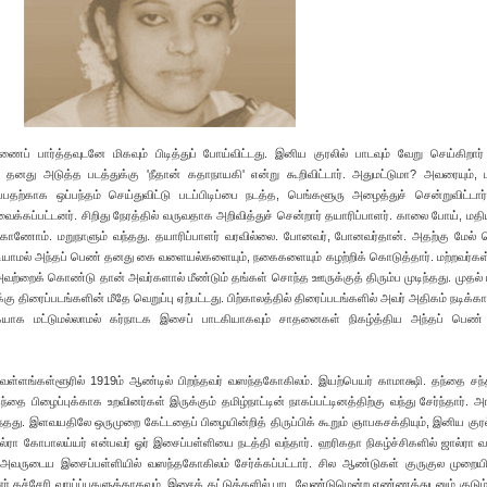
ைப் பார்த்தவுடனே மிகவும் பிடித்துப் போய்விட்டது. இனிய குரலில் பாடவும் வேறு செய்கிறார்
னது அடுத்த படத்துக்கு 'நீதான் கதாநாயகி' என்று கூறிவிட்டார். அதுமட்டுமா? அவரையும், 
பதற்காக ஒப்பந்தம் செய்துவிட்டு படப்பிடிப்பை நடத்த, பெங்களூரு அழைத்துச் சென்றுவிட்டார்.
்கப்பட்டனர். சிறிது நேரத்தில் வருவதாக அறிவித்துச் சென்றார் தயாரிப்பாளர். காலை போய், மதிய
் காணோம். மறுநாளும் வந்தது. தயாரிப்பாளர் வரவில்லை. போனவர், போனவர்தான். அதற்கு மேல்
டியாமல் அந்தப் பெண் தனது கை வளையல்களையும், நகைகளையும் கழற்றிக் கொடுத்தார். மற்றவர்கள
்றைக் கொண்டு தான் அவர்களால் மீண்டும் தங்கள் சொந்த ஊருக்குத் திரும்ப முடிந்தது. முதல் 
 திரைப்படங்களின் மீதே வெறுப்பு ஏற்பட்டது. பிற்காலத்தில் திரைப்படங்களில் அவர் அதிகம் நடிக்கா
ாக மட்டுமல்லாமல் கர்நாடக இசைப் பாடகியாகவும் சாதனைகள் நிகழ்த்திய அந்தப் பெண் 
ெள்ளங்கள்ளூரில் 1919ம் ஆண்டில் பிறந்தவர் வஸந்தகோகிலம். இயற்பெயர் காமாக்ஷி. தந்தை சந
பிழைப்புக்காக உறவினர்கள் இருக்கும் தமிழ்நாட்டின் நாகப்பட்டினத்திற்கு வந்து சேர்ந்தார். அ
து. இளவயதிலே ஒருமுறை கேட்டதைப் பிழையின்றித் திருப்பிக் கூறும் ஞாபகசக்தியும், இனிய குர
ால்ரா கோபாலய்யர் என்பவர் ஓர் இசைப்பள்ளியை நடத்தி வந்தார். ஹரிகதா நிகழ்ச்சிகளில் ஜால்ரா வாச
வருடைய இசைப்பள்ளியில் வஸந்தகோகிலம் சேர்க்கப்பட்டார். சில ஆண்டுகள் குருகுல முறைய
்னர் கச்சேரி வாய்ப்புகளுக்காகவும், இசைத் தட்டுக்களில் பாட வேண்டுமென்ற எண்ணத்துடனும் குடும