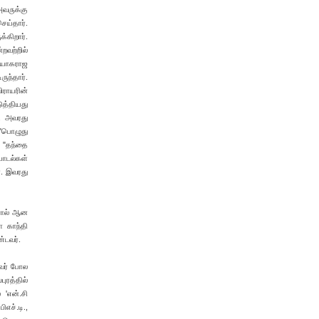
வருக்கு
ெய்தார்.
கிறார்.
றவற்றில்
தியாகராஜ
ுந்தார்.
ிராயரின்
ுத்தியது
். அவரது
 "பொழுது
. "தந்தை
பாடல்கள்
். இவரது
னால் ஆன
ா காந்தி
்டவர்.
ூவர் போல
ரத்தில்
 'என்.சி
ச்.டி.,