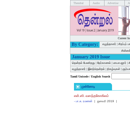
Thendral
Audio
Advertise
A
Current Is
By Category:
எழுத்தாளர்
|
சிறப்புப் 
சின்ன
January 2019 Issue
தென்றல் பேசுகிறது
|
நேர்காணல்
|
மாயாபஜார்
|
ச
எழுத்தாளர்
|
இளந்தென்றல்
|
நிகழ்வுகள்
|
சூர்யா
Tamil Unicode / English Search
முன்னோடி
என்.ஸி. வஸந்தகோகிலம்
-
பா.சு. ரமணன்
|
ஜனவரி 2019
|