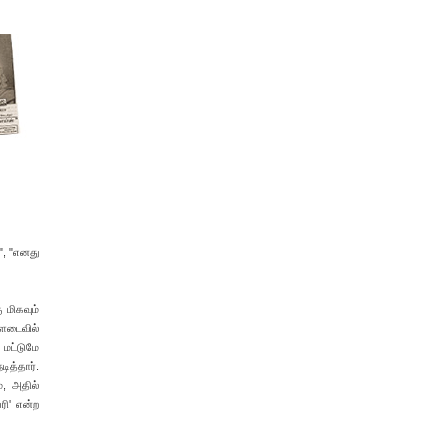
", "எனது
 மிகவும்
ாளடைவில்
 மட்டுமே
ித்தார்.
், அதில்
ரி' என்ற