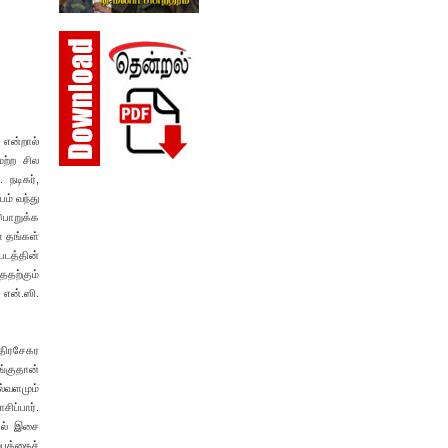
 என்றால்
மற்ற சில
 நடிகர்,
ம் வந்து
 பொறுக்க
் தங்கள்
படத்தின்
ததற்கும்
என்.ஸி.
்திரசேகர
ங்குதான்
ல்வளமும்
ிப்பார்.
ில் இசை
்பத்தைச்