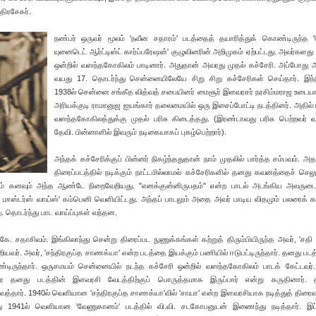
திரசேகர்.
நண்பர் ஒருவர் மூலம் 'நவீன சதாரம்' படத்தைத் தயாரித்துக் கொண்டிருந்த '
யுனைடெட் ஆர்ட்டிஸ்ட் கார்ப்பரேஷன்' குழுவினரின் அறிமுகம் ஏற்பட்டது. அவர்களது 
ஒன்றில் வஸந்தகோகிலம் பாடினார். அதுதான் அவரது முதல் கச்சேரி. அப்போது 
வயது 17. தொடர்ந்து சென்னையிலேயே சிறு சிறு கச்சேரிகள் செய்தார். இந்
1938ல் சென்னை சங்கீத வித்வத் சபையினர் மைசூர் இளவரசர் நரசிம்மராஜ உடையார்
அரியக்குடி ராமானுஜ ஐயங்கார் தலைமையில் ஒரு இசைப்போட்டி நடத்தினர். அதில் 
வஸந்தகோகிலத்துக்கு முதல் பரிசு கிடைத்தது. (இரண்டாவது பரிசு பெற்றவர் 
தேவி. பின்னாளில் இவரும் நடிகையாகப் புகழ்பெற்றார்).
அந்தக் கச்சேரிக்குப் பின்னர் நிகழ்ந்ததுதான் நாம் முதலில் பார்த்த சம்பவம். அத
திரைப்படத்தில் நடிக்கும் நாட்டமில்லாமல் கச்சேரிகளில் தனது கவனத்தைச் செலு
ும் கனவும் அந்த ஆண்டே நிறைவேறியது. "எனக்குன்னிருபதம்" என்ற பாடல் அடங்கிய அவருடை
மாஸ்டர்ஸ் வாய்ஸ்' கம்பெனி வெளியிட்டது. அந்தப் பாடலும் அதை அவர் பாடிய விதமும் பலரைக் கவ
 தொடர்ந்து பாட வாய்ப்புகள் வந்தன.
. சதாசிவம். இங்கிலாந்து சென்று திரைப்பட நுணுக்கங்கள் கற்றுத் திரும்பியிருந்த அவர், 'சதி 
றியவர். அவர், 'சந்திரகுப்த சாணக்யா' என்ற படத்தை இயக்கும் பணியில் ஈடுபட்டிருந்தார். தனது படத
டிருந்தார். ஒருசமயம் சென்னையில் நடந்த கச்சேரி ஒன்றில் வஸந்தகோகிலம் பாடக் கேட்டவர்.
 தனது படத்தின் இளவரசி வேடத்திற்குப் பொருத்தமாக இருப்பார் என்று கருதினார். 
ைத்தார். 1940ல் வெளியான 'சந்திரகுப்த சாணக்யா'வில் 'சாயா' என்ற இளவரசியாக நடித்துத் திரை
ு 1941ல் வெளியான 'வேணுகானம்' படத்தில் வி.வி. சடகோபனுடன் இணைந்து நடித்தார். இப்ப