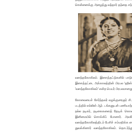
சென்னைக்கு அழைத்து வந்தார் தந்தை சந்
வஸந்தகோகிலம். இசைத்தட்டுகளில் பாட
இசைத்தட்டை அக்காலத்தின் பிரபல 'ஹிஸ் 
'வஸந்தகோகிலம்' என்ற பெயர் பிரபலமானது.
கோவையைச் சேர்ந்தவர் வழக்குரைஞர் சி.கே
படத்தில் எல்லிஸ் ஆர். டங்கனுடன் பணியாற்
நல்ல நடிகர், நடிகைகளைத் தேடிக் கொண்
இனிமையில் சொக்கிப் போனார். அவரே
வஸந்தகோகிலத்திடம் பேசிச் சம்மதிக்க வ
துவக்கினார் வஸந்தகோகிலம். தொடர்ந்த