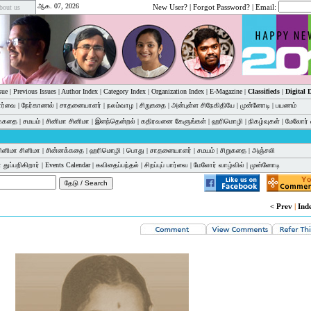
ஆக. 07, 2026
New User?
|
Forgot Password?
| Email:
bout us
sue
|
Previous Issues
|
Author Index
|
Category Index
|
Organization Index
|
E-Magazine
|
Classifieds
|
Digital
பார்வை
|
நேர்காணல்
|
சாதனையாளர்
|
நலம்வாழ
|
சிறுகதை
|
அன்புள்ள சிநேகிதியே
|
முன்னோடி
|
பயணம்
க்கதை
|
சமயம்
|
சினிமா சினிமா
|
இளந்தென்றல்
|
கதிரவனை கேளுங்கள்
|
ஹரிமொழி
|
நிகழ்வுகள்
|
மேலோர் 
ினிமா சினிமா
|
சின்னக்கதை
|
ஹரிமொழி
|
பொது
|
சாதனையாளர்
|
சமயம்
|
சிறுகதை
|
அஞ்சலி
 துப்பறிகிறார்
|
Events Calendar
|
கவிதைப்பந்தல்
|
சிறப்புப் பார்வை
|
மேலோர் வாழ்வில்
|
முன்னோடி
< Prev
|
Ind