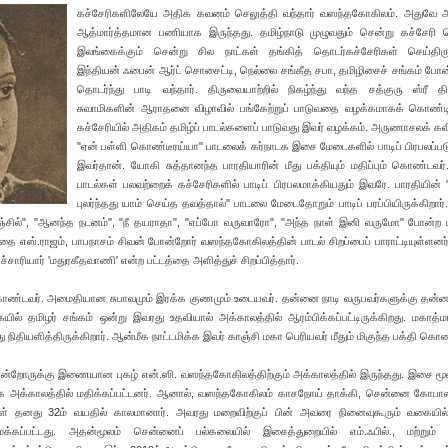
கச்சேரிகளிலேயே அதிக கவனம் செலுத்தி வந்தார் வஸந்தகோகிலம். அதுவே அ
ஆத்மார்த்தமான பணியாக இருந்தது. தமிழ்நாடு முழுவதும் சென்று கச்சேரி ச
இலங்கைக்கும் சென்று சில நாட்கள் தங்கித் தொடர்கச்சேரிகள் செய்திருக்
இந்தியன் ஃபைன் ஆர்ட் சொசைட்டி, நெல்லை சங்கீத சபா, தமிழிசைச் சங்கம் போன்
தொடர்ந்து பாடி வந்தார். திருவையாற்றில் நிகழ்ந்து வந்த சத்குரு ஸ்ரீ 
சுவாமிகளின் ஆராதனை விழாவில் பங்கேற்றுப் பாடுவதை வழக்கமாகக் கொண்டிர
கச்சேரியில் அதிகம் தமிழ்ப் பாடல்களைப் பாடுவது இவர் வழக்கம். அருணாசலக் கவ
"ஏன் பள்ளி கொண்டீரய்யா" பாடலைக் கர்நாடக இசை மேடைகளில் பாடிப் பிரபலப்பட
இவர்தான். யோகி சுத்தானந்த பாரதியாரின் மீது பக்தியும் மதிப்பும் கொண்டவர
பாடல்கள் பலவற்றைக் கச்சேரிகளில் பாடிப் பிரபலமாக்கியதும் இவரே. பாரதியின்
புலர்ந்தது யாம் செய்த தவத்தால்" பாடலை மேடைதோறும் பாடிப் பரப்பியிருக்கிறார்
 நெஞ்சில்", "ஆனந்த நடனம்", "நீ தயராதா", "எப்போ வருவாரோ", "அந்த நாள் இனி வருமோ" போன்ற 
ை எஸ்.ராஜம், பாபநாசம் சிவன் போன்றோர் வஸந்தகோகிலத்தின் பாடல் சிறப்பைப் பாராட்டியுள்ளனர
சாரியார் 'மதுரகீதவாணி' என்ற பட்டத்தை அளித்துச் சிறப்பித்தார்.
்டவர். அமைதியான சுபாவமும் இரக்க குணமும் உடையவர். தன்னை நாடி வருபவர்களுக்கு தன்
ல் தமிழர் சங்கம் ஒன்று இவரது உதவியால் அக்காலத்தில் ஆரம்பிக்கப்பட்டிருக்கிறது. மகாத்ம
ிதியளித்திருக்கிறார். ஆன்மீக நாட்டமிக்க இவர் காஞ்சி மகா பெரியவர் மீதும் மிகுந்த பக்தி கொண
ஷ்மி போன்றோருக்கு இணையான புகழ் என்.ஸி. வஸந்தகோகிலத்திற்கும் அக்காலத்தில் இருந்தது. இசை ம
 அக்காலத்தில் மதிக்கப்பட்டனர். ஆனால், வஸந்தகோகிலம் காசநோய் தாக்கி, சென்னை கோபாலபு
நாள் தனது 32ம் வயதில் காலமானார். அவரது மறைவிற்குப் பின் அவரை நினைவுகூரும் வகையில்
ப்பட்டது. அதன்மூலம் சென்னைப் பல்கலையில் இசைத்துறையில் எம்.ஃபில்., மற்றும் பிஎ