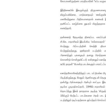
கோபாலகிருஷ்ண பாரதியாரின் "எப்ப வருவா
இந்நிலையில் இவருக்குத் திருமணமானத
விரும்பவில்லை. பாடுவதையும் ஊக்குவ
மனவேற்றுமை அதிகமானதால் கணவர் இவரை 
தனிப்பட்ட வாழ்க்கை துயரம் மிகுந்தத
கரைந்தார்.
தன்னைத் தேடிவந்த திரைப்பட வாய்ப்பு
சி.கே. சதாசிவம் இயக்கிய 'கங்காவதார்' 
பெற்றது. அப்படத்தின் வெற்றி தியா
பெற்றுத்தந்தது. ஹரிதாஸ் படத்தில் 
அனைத்துப் புகழையும் தனது அசத்தலான ந
கொண்டு சென்றுவிட்டார் என்றாலும் வஸந்
உயிர் நாதன்" போன்ற பாடல்களும் பாராட்ட
வஸந்தகோகிலத்திற்குப் பாட மட்டுமல்ல மிர
பிடித்திருந்தது. மேலும் ஆண்களுடன் நெர
தன்மீது அக்கறையும் அன்பும் காட்டிய இய
நடிக்க முடிவுசெய்தார். 1946ல் சதாசிவம்
தொடர்ந்து இவர் நாரதராக நடித்த 'கிருஷ்
15க்கும் மேற்பட்ட பாடல்களை அவர் பாட 
படத்திலும் நடிப்பதற்காக ஒப்பந்தம் செய்யப