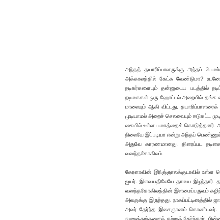
அந்தத் தயாரிப்பாளருக்கு அந்தப் பெண்ண
அக்காலத்தில் கேட்க வேண்டுமா? உடனே த
நடிகர்களையும் தன்னுடைய படத்தில் நடிப்
நடிகைகள் ஒரு ஹோட்டல் அறையில் தங்க வைக
மாலையும் ஆகி விட்டது. தயாரிப்பாளரைக
முடியாமல் அறைச் செலவையும் ஈடுகட்ட மு
கையில் உள்ள பணத்தைக் கொடுத்தனர். அவற
நிலையே இப்படியா என்று அந்தப் பெண்ணுக்கு
அதுவே காரணமானது. திரைப்பட நடிகைய
வஸந்தகோகிலம்.
கேரளாவின் இரிஞ்ஞாலக்குடாவில் உள்ள வ
ஐயர். இளவயதிலேயே தாயை இழந்தார். தந்தை 
வஸந்தகோகிலத்தின் இளமைப்பருவம் கழிந்த
அவருக்கு இருந்தது. நாகப்பட்டினத்தில் ஜ
அவர் தேர்ந்த இசைஞானம் கொண்டவர். அ
நுணுக்கங்களைக் கற்றுத் தேர்ந்தார். பின