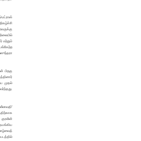
மெட்ராஸ்
நிகழ்ச்சி
அவருக்கு
நிலையில்
 மற்றும்
பங்கேற்ற
வஸுந்தரா
ன் பிறகு
த்தினார்
ய முதல்
ர்ந்தது.
லீலாவதி'
்திற்காக
 குரலின்
தயங்கிய
வாழ்வைத்
டத்தில்